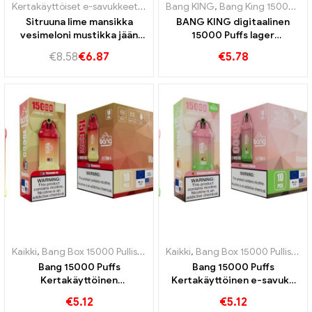
Kertakäyttöiset e-savukkeet
,
Kertakäyttöiset sähkösavukkeet Bulga
Bang KING
,
Bang King 15000 Puffs
Sitruuna lime mansikka
BANG KING digitaalinen
vesimeloni mustikka jään
15000 Puffs lager
bang king 45k vape
Bremenissä 15000 Junaton
€
8.58
€
6.87
€
5.78
nautinto
Kaikki
,
Bang Box 15000 Pullistaa
,
Kertakäyttöiset e-savukkeet Ruots
Kaikki
,
Bang Box 15000 Pullistaa
,
Bang 15000 Puffs
Bang 15000 Puffs
Kertakäyttöinen
Kertakäyttöinen e-savuke
sähkötupakka Vesimelonin
Vesimelonin ja purukumin
€
5.12
€
5.12
makeus sekoittuu
makeus on aistien juhlaa