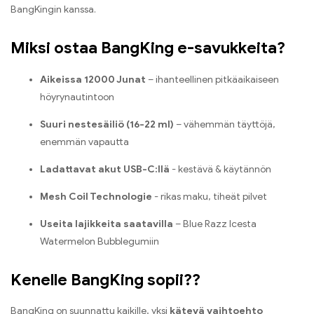
BangKingin kanssa.
Miksi ostaa BangKing e-savukkeita?
Aikeissa 12000 Junat
– ihanteellinen pitkäaikaiseen
höyrynautintoon
Suuri nestesäiliö (16-22 ml)
– vähemmän täyttöjä,
enemmän vapautta
Ladattavat akut USB-C:llä
- kestävä & käytännön
Mesh Coil Technologie
- rikas maku, tiheät pilvet
Useita lajikkeita saatavilla
– Blue Razz Icesta
Watermelon Bubblegumiin
Kenelle BangKing sopii??
BangKing on suunnattu kaikille, yksi
kätevä vaihtoehto