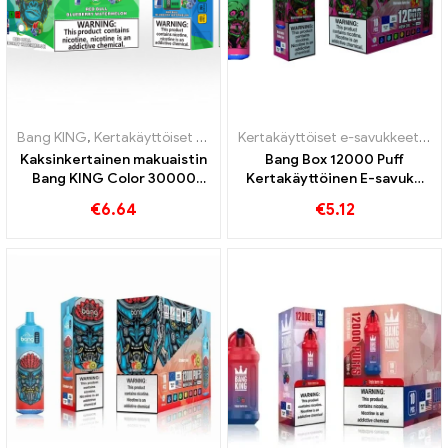
Bang KING
,
Kertakäyttöiset e-savukkeet
,
Kertakäyttöiset sähkösavu
Kertakäyttöiset e-savukkeet
,
MY
Kaksinkertainen makuaistin
Bang Box 12000 Puff
Bang KING Color 30000
Kertakäyttöinen E-savuke
Puffs Red Bull ja Blueberry
Tarjoamme
€
6.64
€
5.12
Watermelon 30000
sähkösavukkeiden
Pumputtaa kertakäyttöistä
verovapaan toimituksen
e-savuketta
Euroopan sisällä