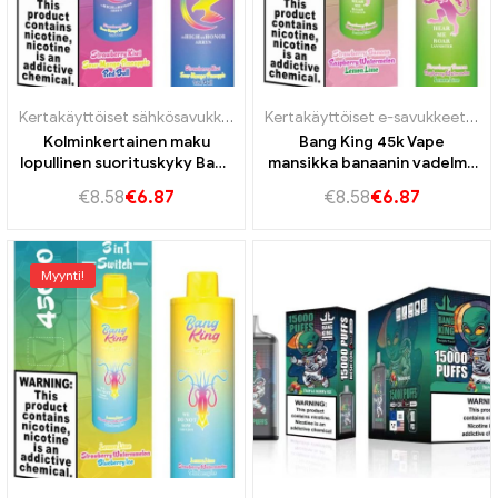
Kertakäyttöiset sähkösavukkeet Portugali
,
Kertakäyttöiset e-savukk
Kertakäyttöiset e-savukkeet
,
Ker
Kolminkertainen maku
Bang King 45k Vape
lopullinen suorituskyky Bang
mansikka banaanin vadelma
King 45000 Puffit
vesimeloni sitruuna lime
€
8.58
€
6.87
€
8.58
€
6.87
mansikkakiwi ja hapan
mango -ananas ja punainen
härkä
Myynti!