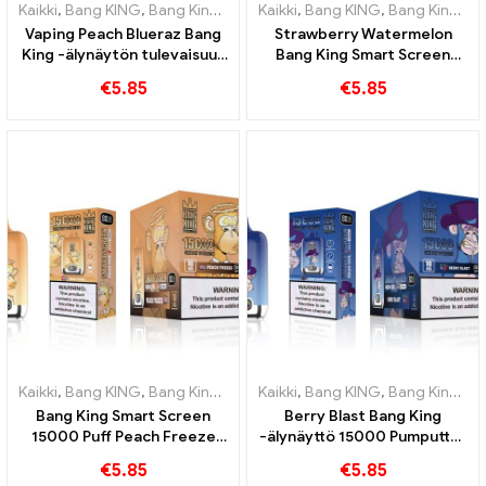
Kaikki
,
Bang KING
,
Bang King Smart Screen 15000 Pullistaa
Kaikki
,
Bang KING
,
Bang King Smart Screen 15000 Pullistaa
,
Kertakä
Vaping Peach Blueraz Bang
Strawberry Watermelon
King -älynäytön tulevaisuus
Bang King Smart Screen
15000 Pullistaa
15000 Puff Nauti hedelmien
€
5.85
€
5.85
rentouttavasta nautinnosta
Kaikki
,
Bang KING
,
Bang King Smart Screen 15000 Pullistaa
Kaikki
,
Bang KING
,
Bang King Smart Screen 15000 Pullistaa
,
Kertakä
Bang King Smart Screen
Berry Blast Bang King
15000 Puff Peach Freeze
-älynäyttö 15000 Pumputtaa
kertakäyttöiset
uuden sukupolven
€
5.85
€
5.85
sähkösavukkeet
kertakäyttöistä e-savuketta