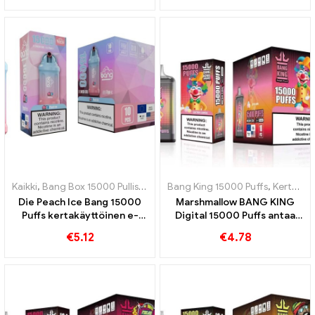
virkistävän maun kanssa
Kaikki
,
Bang Box 15000 Pullistaa
,
Kertakäyttöiset e-savukkeet Ruots
Bang King 15000 Puffs
,
Kertakäyttöiset e-savukkeet Ruotsi
Die Peach Ice Bang 15000
Marshmallow BANG KING
Puffs kertakäyttöinen e-
Digital 15000 Puffs antaa
savuke yhdistää persikan
sinulle 15000 Purenta
€
5.12
€
4.78
makeuden ja raikkaan
makeita vaahtokarkkeja
viileyden