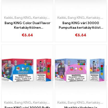
Kaikki
,
Bang KING
,
Kertakäyttöiset sähkösavukkeet Liettua
Kaikki
,
Bang KING
,
Kertakäyttöiset sähkösavukkeet Liettua
,
Kertakä
Bang KING Color Dual Flavor
Bang KING väri 30000
Kertakäyttöinen
Pumputtaa kertakäyttöistä
sähkötupakka 30000 Junat
e-savuketta. Täydellinen
€
6.64
€
6.64
täynnä makua Strawberry
yhdistelmä viileää
Watermelonilla ja Kiwi
vesimelonijäätelöä ja
Passion Fruit Guavalla
trooppista
mansikkamangoa
Kaikki
,
Bang KING
,
Kertakäyttöiset sähkösavukkeet Liettua
Kaikki
,
Bang KING
,
Kertakäyttöiset sähkösavukkeet Liettua
,
Kertakä
Bang KING väri 30000 Puffs
Mustikka Vadelma ja