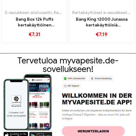
E-savukkeen aloitussetti
,
Kertakäyttöiset e-savukkeet
Kertakäyttöiset e-savukkeet
,
Sis
Bang Box 12k Puffs
Bang King 12000 Junassa
kertakäyttöinen
kertakäyttöisiä
sähkötupakka
sähkösavukkeita
€
7.31
€
7.19
Tervetuloa myvapesite.de-
sovellukseen!