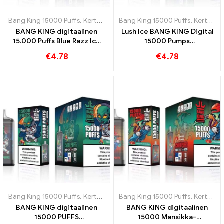
Bang King 15000 Puffs
,
Kertakäyttöiset e-savukkeet Ruotsi
Bang King 15000 Puffs
,
Kertakäyttöiset e-savukkeet Ruotsi
,
Kertakä
BANG KING digitaalinen
Lush Ice BANG KING Digital
15.000 Puffs Blue Razz Ice
15000 Pumps
Innovatiivinen
kertakäyttöinen
€
4.78
€
4.78
kertakäyttöinen
sähkösavuke 15000 Puff
sähkötupakka
vesimeloni
Bang King 15000 Puffs
,
Kertakäyttöiset e-savukkeet Ruotsi
Bang King 15000 Puffs
,
Kertakäyttöiset e-savukkeet Ruotsi
,
Kertakä
BANG KING digitaalinen
BANG KING digitaalinen
15000 PUFFS
15000 Mansikka-