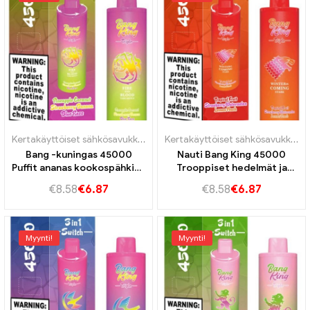
Kertakäyttöiset sähkösavukkeet Portugali
,
Kertakäyttöiset e-savukk
Kertakäyttöiset sähkösavukkeet Portugali
Bang -kuningas 45000
Nauti Bang King 45000
Puffit ananas kookospähkinä
Trooppiset hedelmät ja
mansikkabanaani,Blue Razz
mansikka vesimeloni
€
8.58
€
6.87
€
8.58
€
6.87
vertaansa vailla olevalle
sitruuna persikka,Valtava
höyrykokemukselle
kapasiteetti lopullinen
hedelmäkokemus
Myynti!
Myynti!