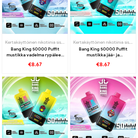
Kertakäyttöinen nikotiinia sisältävä sähkötupakka
,
Kertakäyttöiset 
Kertakäyttöinen nikotiinia sisältävä sähkötupakka
Bang King 50000 Puffit
Bang King 50000 Puffit
mustikka vadelma rypäleen
mustikka jää- ja
jää intensiiviseen
persikkajälkeet 50000
€
8.67
€
8.67
nautintoon
Junat