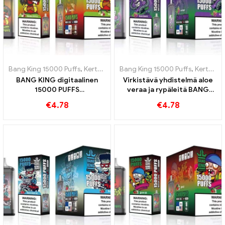
Bang King 15000 Puffs
,
Kertakäyttöiset e-savukkeet Ruotsi
Bang King 15000 Puffs
,
Kertakäyttöiset e-savukkeet Ruotsi
,
Kertakä
BANG KING digitaalinen
Virkistävä yhdistelmä aloe
15000 PUFFS
veraa ja rypäleitä BANG
Kertakäyttöinen
KING Digital 15000 PUFFS
€
4.78
€
4.78
sähkötupakka Herkullinen
kertakäyttöinen e-savuke
sekoitus punaisia ​​ja vihreitä
omenoita