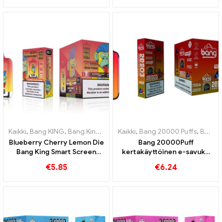
Kaikki
,
Bang KING
,
Bang King Smart Screen 15000 Pullistaa
Kaikki
,
Bang 20000 Puffs
,
,
Kertakä
Bang KING
Blueberry Cherry Lemon Die
Bang 20000Puff
Bang King Smart Screen
kertakäyttöinen e-savuke
15000 Puffs Yleiskatsaus
mustikka vesimeloni maku ja
€
5.85
€
6.24
innovatiiviseen
kaksoisverkko
kertakäyttöiseen e-
savukkeeseen