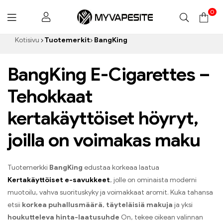
0
Myvapesite.de
Kotisivu
Tuotemerkit
BangKing
BangKing E-Cigarettes –
Tehokkaat
kertakäyttöiset höyryt,
joilla on voimakas maku
Tuotemerkki
BangKing
edustaa korkeaa laatua
Kertakäyttöiset e-savukkeet
, jolle on ominaista moderni
muotoilu, vahva suorituskyky ja voimakkaat aromit. Kuka tahansa
etsii
korkea puhallusmäärä
,
täyteläisiä makuja
ja yksi
houkutteleva hinta-laatusuhde
On, tekee oikean valinnan