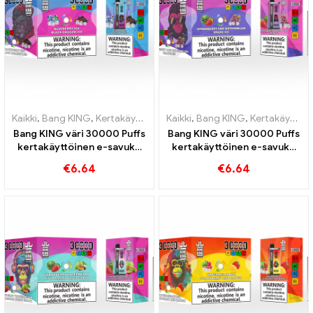
Kaikki
,
Bang KING
,
Kertakäyttöiset sähkösavukkeet Liettua
Kaikki
,
Bang KING
,
Kertakäyttöiset sähkösavukkeet Liettua
,
Kertakä
Bang KING väri 30000 Puffs
Bang KING väri 30000 Puffs
kertakäyttöinen e-savuke
kertakäyttöinen e-savuke
Laadukas nautinto mauilla
Täydellinen sekoitus
€
6.64
€
6.64
Blueberry Ice ja Black
makeaa
Dragon Ice
mansikkavesimelonia ja
virkistävää viinirypälejäätä