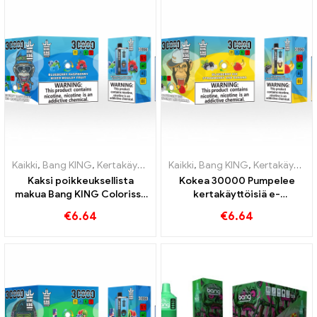
höyrytyskokemuksen
saavuttamiseksi
Kaikki
,
Bang KING
,
Kertakäyttöiset sähkösavukkeet Liettua
Kaikki
,
Bang KING
,
Kertakäyttöiset sähkösavukkeet Liettua
,
Kertakä
Kaksi poikkeuksellista
Kokea 30000 Pumpelee
makua Bang KING Colorissa
kertakäyttöisiä e-
30000 Puffs E-Zigarette
savukkeita puhdasta
€
6.64
€
6.64
mustikka Vadelma
nautintoa Blueberry Ice
sekoitettu ja homeinen
kohtaa mansikkabanaanin
hedelmä
Bang KING -värissä