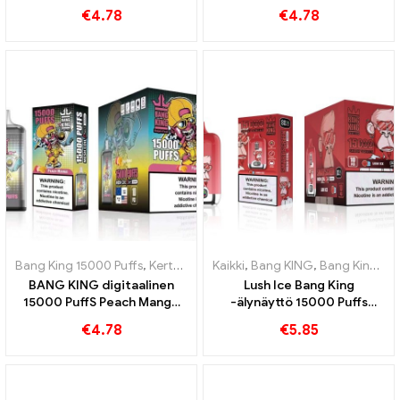
kertakäyttöinen e-savuke,
vesimelonin purema 15000
€
4.78
€
4.78
nauti 15000 Junat Triple
Virkistävä maku
Berry Ice
kertakäyttöinen e-savuke
Bang King 15000 Puffs
,
Kertakäyttöiset e-savukkeet Ruotsi
Kaikki
,
Bang KING
,
Bang King Smart Screen 15000 Pullistaa
,
Kertakä
BANG KING digitaalinen
Lush Ice Bang King
15000 PuffS Peach Mango
-älynäyttö 15000 Puffs
15000 Puffaa
Täysin tasapainoinen
€
4.78
€
5.85
kertakäyttöisiä e-
sekoitus vesimelonia ja
savukkeita trooppiseen
minttua
hauskanpitoon