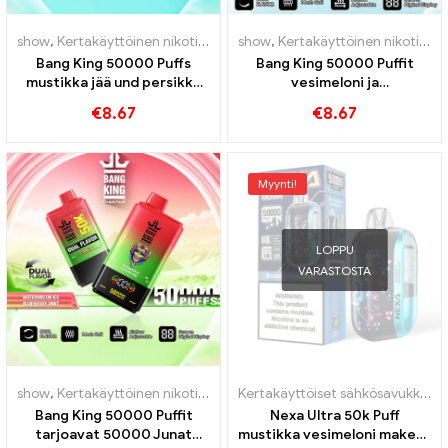
show
,
Kertakäyttöinen nikotiinia sisältävä sähkötupakka
show
,
Kertakäyttöinen nikotiinia sisältävä sähkötupakka
,
Kertakäytt
Bang King 50000 Puffs
Bang King 50000 Puffit
mustikka jää und persikka
vesimeloni ja
mango vesimeloni
mustikkakirsikka maku
€
8.67
€
8.67
erittäin pitkä käyttöikä
Myynti!
LOPPU
VARASTOSTA
show
,
Kertakäyttöinen nikotiinia sisältävä sähkötupakka
,
Kertakäytt
Kertakäyttöiset sähkösavukkeet Portugali
Bang King 50000 Puffit
Nexa Ultra 50k Puff
tarjoavat 50000 Junat
mustikka vesimeloni makeat