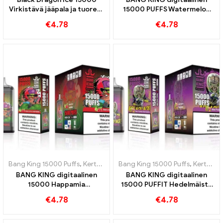
Virkistävä jääpala ja tuoreus
15000 PUFFS Watermelon
BANG KING Digital 15000
Bubble Gum 15000 Puffs
€
4.78
€
4.78
PUFFIT
lumoaa makuhermosi
Bang King 15000 Puffs
,
Kertakäyttöiset e-savukkeet Ruotsi
Bang King 15000 Puffs
,
Kertakäyttöiset e-savukkeet Ruotsi
,
Kertakä
BANG KING digitaalinen
BANG KING digitaalinen
15000 Happamia
15000 PUFFIT Hedelmäistä
omenavadelman
harmoniaa kiivien
€
4.78
€
4.78
kertakäyttöisiä e-
passionhedelmästä ja
savukkeita 15000 Junat
guavasta