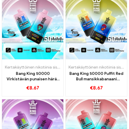
Kertakäyttöinen nikotiinia sisältävä sähkötupakka
,
Kertakäyttöiset 
Kertakäyttöinen nikotiinia sisältävä sähkötupakka
Bang King 50000
Bang King 50000 Puffit Red
Virkistävän punaisen härän
Bull mansikkabanaani
ja mustikka vesimelonin
intensiivisestä nautinnosta
€
8.67
€
8.67
maun