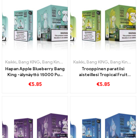
Kaikki
,
Bang KING
,
Bang King Smart Screen 15000 Pullistaa
Kaikki
,
Bang KING
,
Bang King Smart Screen 15000 Pullistaa
,
Kertakä
Hapan Apple Blueberry Bang
Trooppinen paratiisi
King -älynäyttö 15000 Puff
aisteillesi Tropical Fruit
Verraton höyrytyskokemus
Bang King Smart Screen -
€
5.85
€
5.85
täynnä tuoreita makuja
näytöllä 15000 Pullistaa