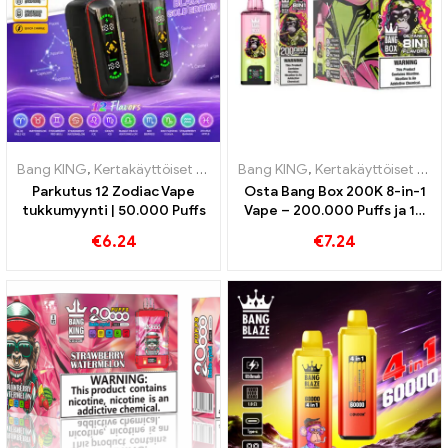
Bang KING
,
Kertakäyttöiset e-savukkeet
Bang KING
,
Kertakäyttöiset e-savukke
,
Kertakäyttöiset e-savukkeet
Parkutus 12 Zodiac Vape
Osta Bang Box 200K 8-in-1
tukkumyynti | 50.000 Puffs
Vape – 200.000 Puffs ja 10
Mausteet
€
6.24
€
7.24