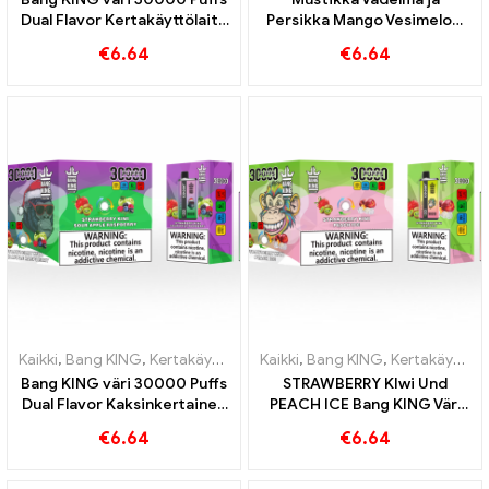
Dual Flavor Kertakäyttölaite
Persikka Mango Vesimeloni
Täydellinen yhdistelmä
Bang KING väri 30000 Puffs
€
6.64
€
6.64
mustikan vadelmaa ja
kertakäyttöiset e-
persikkamango-vesimelonia
savukkeet Dual Flavor
Kertakäyttölaite Täydellinen
yhdistelmä
Kaikki
,
Bang KING
,
Kertakäyttöiset sähkösavukkeet Liettua
Kaikki
,
Bang KING
,
Kertakäyttöiset sähkösavukkeet Liettua
,
Kertakä
Bang KING väri 30000 Puffs
STRAWBERRY KIwi Und
Dual Flavor Kaksinkertainen
PEACH ICE Bang KING Väri
nautinto mansikkakiivin ja
30000 Puffs
€
6.64
€
6.64
happaman omenavadelman
Kertakäyttöinen E-savuke -
kanssa
Kaksinkertainen maku
ainutlaatuisen