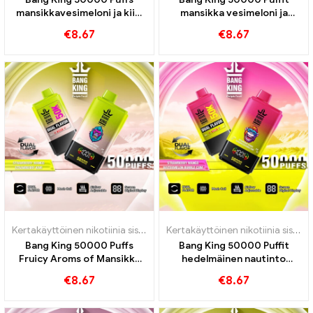
mansikkavesimeloni ja kiivi
mansikka vesimeloni ja
passion hedelmä guava -
musta lohikäärme jäämakuja
€
8.67
€
8.67
makuja
Kertakäyttöinen nikotiinia sisältävä sähkötupakka
,
Kertakäyttöiset 
Kertakäyttöinen nikotiinia sisältävä sähkötupakka
Bang King 50000 Puffs
Bang King 50000 Puffit
Fruicy Aroms of Mansikka
hedelmäinen nautinto
mango mansikka Kiwi
mansikka -mangolla ja
€
8.67
€
8.67
intensiivisen
vesimeloni -kuplakumilla
höyrykokemuksen
saamiseksi