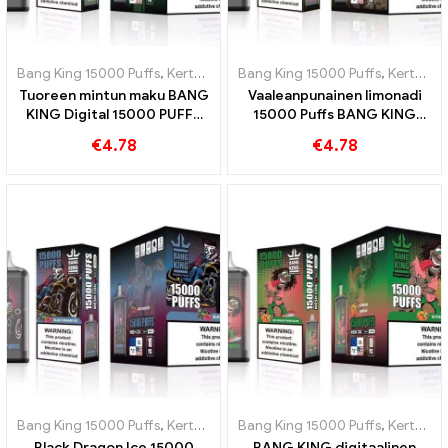
Bang King 15000 Puffs
,
Kertakäyttöiset e-savukkeet Ruotsi
Bang King 15000 Puffs
,
Kertakäyttöiset e-savukkeet Ruotsi
,
Kertakä
Tuoreen mintun maku BANG
Vaaleanpunainen limonadi
KING Digital 15000 PUFFS
15000 Puffs BANG KING
Cool Mint 15000 Puffs
Digital 15000 PUFFIT
€
4.78
€
4.78
Virkistävä kokemus
Bang King 15000 Puffs
,
Kertakäyttöiset e-savukkeet Ruotsi
Bang King 15000 Puffs
,
Kertakäyttöiset e-savukkeet Ruotsi
,
Kertakä
Black Dragon Ice 15000
BANG KING digitaalinen