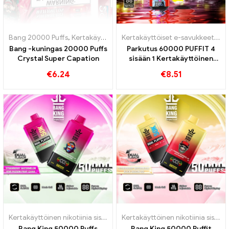
Bang 20000 Puffs
,
Kertakäyttöiset e-savukkeet
,
Kertakäyttöiset e-
Kertakäyttöiset e-savukkeet
,
Ker
Bang -kuningas 20000 Puffs
Parkutus 60000 PUFFIT 4
Crystal Super Capation
sisään 1 Kertakäyttöinen
sähkötupakka
€
6.24
€
8.51
Kertakäyttöinen nikotiinia sisältävä sähkötupakka
,
Kertakäyttöiset 
Kertakäyttöinen nikotiinia sisältävä sähkötupakka
Bang King 50000 Puffs
Bang King 50000 Puffit