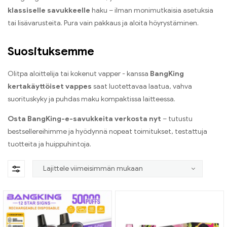
klassiselle savukkeelle
haku – ilman monimutkaisia ​​asetuksia
tai lisävarusteita. Pura vain pakkaus ja aloita höyrystäminen.
Suosituksemme
Olitpa aloittelija tai kokenut vapper - kanssa
BangKing
kertakäyttöiset vappes
saat luotettavaa laatua, vahva
suorituskyky ja puhdas maku kompaktissa laitteessa.
Osta BangKing-e-savukkeita verkosta nyt
– tutustu
bestsellereihimme ja hyödynnä nopeat toimitukset, testattuja
tuotteita ja huippuhintoja.