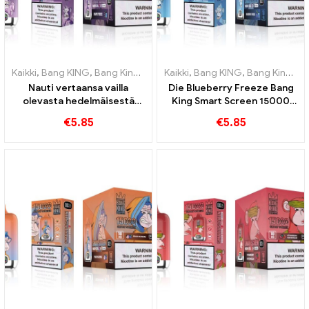
Kaikki
,
Bang KING
,
Bang King Smart Screen 15000 Pullistaa
Kaikki
,
Bang KING
,
Bang King Smart Screen 15000 Pullistaa
,
Kertakä
Nauti vertaansa vailla
Die Blueberry Freeze Bang
olevasta hedelmäisestä
King Smart Screen 15000
tupakointikokemuksesta
Puff tarjoaa herkullista
€
5.85
€
5.85
Grape Jelly Bang King Smart
Screen -näytön avulla
15000 Pullistaa