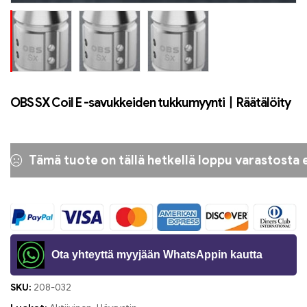
OBS SX Coil E -savukkeiden tukkumyynti丨Räätälöity
Tämä tuote on tällä hetkellä loppu varastosta e
Ota yhteyttä myyjään WhatsAppin kautta
SKU:
208-032