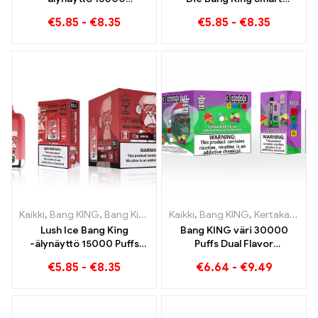
Pumputtaa uuden
Screen 15000 Puffs
€
5.85
-
€
8.35
€
5.85
-
€
8.35
sukupolven
Yleiskatsaus
kertakäyttöistä e-
innovatiiviseen
savuketta
kertakäyttöiseen e-
savukkeeseen
Kaikki
,
Bang KING
,
Bang King Smart Screen 15000 Pullistaa
Kaikki
,
Bang KING
,
Kertakäyttöiset sähkösavukkeet Liettua
,
Kertak
Lush Ice Bang King
Bang KING väri 30000
-älynäyttö 15000 Puffs
Puffs Dual Flavor
Täysin tasapainoinen
Kaksinkertainen nautinto
€
5.85
-
€
8.35
€
6.64
-
€
9.49
sekoitus vesimelonia ja
mansikkakiivin ja
minttua
happaman
omenavadelman kanssa