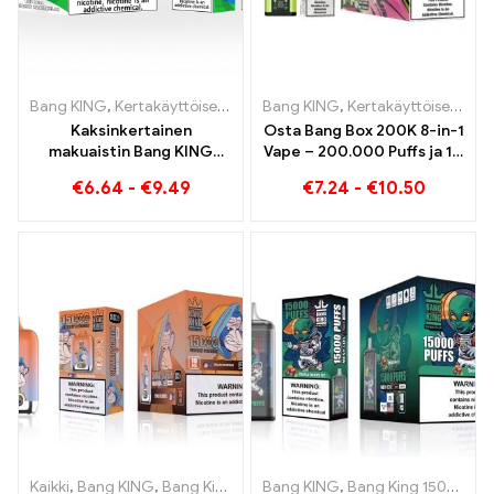
Bang KING
,
Kertakäyttöiset e-savukkeet
Bang KING
,
Kertakäyttöiset sähkösa
,
Kertakäyttöiset e-savukkeet
Kaksinkertainen
Osta Bang Box 200K 8-in-1
makuaistin Bang KING
Vape – 200.000 Puffs ja 10
Color 30000 Puffs Red Bull
Mausteet
€
6.64
-
€
9.49
€
7.24
-
€
10.50
ja Blueberry Watermelon
30000 Pumputtaa
kertakäyttöistä e-
savuketta
Kaikki
,
Bang KING
,
Bang King Smart Screen 15000 Pullistaa
Bang KING
,
Bang King 15000 Puffs
,
Kertak