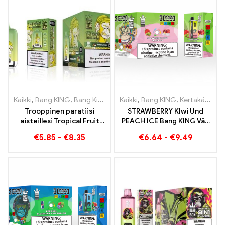
Kaikki
,
Bang KING
,
Bang King Smart Screen 15000 Pullistaa
Kaikki
,
Bang KING
,
Kertakäyttöiset sähkösavukkeet Liettua
,
Kertak
Trooppinen paratiisi
STRAWBERRY KIwi Und
aisteillesi Tropical Fruit
PEACH ICE Bang KING Väri
Bang King Smart Screen -
30000 Puffs
€
5.85
-
€
8.35
€
6.64
-
€
9.49
näytöllä 15000 Pullistaa
Kertakäyttöinen E-savuke
- Kaksinkertainen maku
ainutlaatuisen
höyrytyskokemuksen
saavuttamiseksi