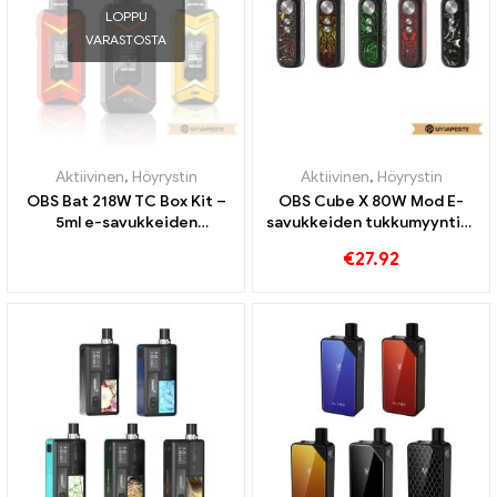
LOPPU
VARASTOSTA
Aktiivinen
,
Höyrystin
Aktiivinen
,
Höyrystin
OBS Bat 218W TC Box Kit –
OBS Cube X 80W Mod E-
5ml e-savukkeiden
savukkeiden tukkumyynti丨
tukkumyynti丨Räätälöity
Räätälöity
€
27.92