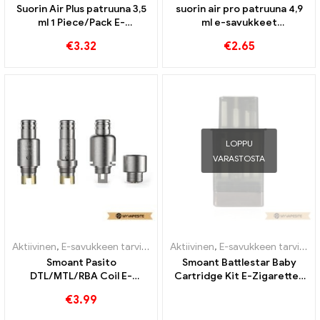
Suorin Air Plus patruuna 3,5
suorin air pro patruuna 4,9
ml 1 Piece/Pack E-
ml e-savukkeet
savukkeiden tukkumyynti丨
tukkumyynti丨Räätälöity
€
3.32
€
2.65
Räätälöity
LOPPU
VARASTOSTA
Aktiivinen
,
E-savukkeen tarvikkeet
,
Aktiivinen
Höyrystin
,
E-savukkeen tarvikkeet
Smoant Pasito
Smoant Battlestar Baby
DTL/MTL/RBA Coil E-
Cartridge Kit E-Zigaretten
savukkeiden tukkumyynti丨
Großhandel丨Räätälöity
€
3.99
Räätälöity