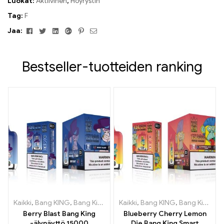
Luokat:
Aktiivinen
,
Höyrystin
Tag:
F
Facebook
Viserrys
Linkedin
Google+
Pinterest
Sähköposti
Jaa:
Bestseller-tuotteiden ranking
Kaikki
,
Bang KING
,
Bang King Smart Screen 15000 Pullistaa
Kaikki
,
Bang KING
,
Bang King Smart Screen 15000 Pullistaa
,
Kertak
Berry Blast Bang King
Blueberry Cherry Lemon
-älynäyttö 15000
Die Bang King Smart