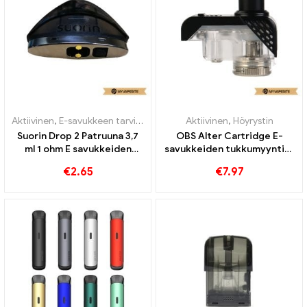
Aktiivinen
,
E-savukkeen tarvikkeet
,
Höyrystin
Aktiivinen
,
Höyrystin
Suorin Drop 2 Patruuna 3,7
OBS Alter Cartridge E-
ml 1 ohm E savukkeiden
savukkeiden tukkumyynti丨
tukkumyynti丨Räätälöity
Räätälöity
€
2.65
€
7.97