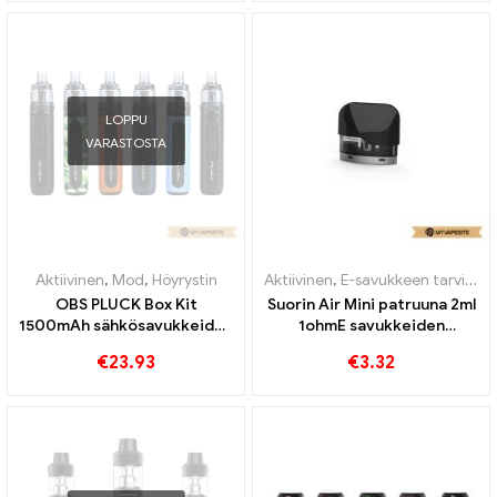
LOPPU
VARASTOSTA
Aktiivinen
,
Mod
,
Höyrystin
Aktiivinen
,
E-savukkeen tarvikkeet
OBS PLUCK Box Kit
Suorin Air Mini patruuna 2ml
1500mAh sähkösavukkeiden
1ohmE savukkeiden
tukkumyynti丨Räätälöity
tukkumyynti丨Räätälöity
€
23.93
€
3.32