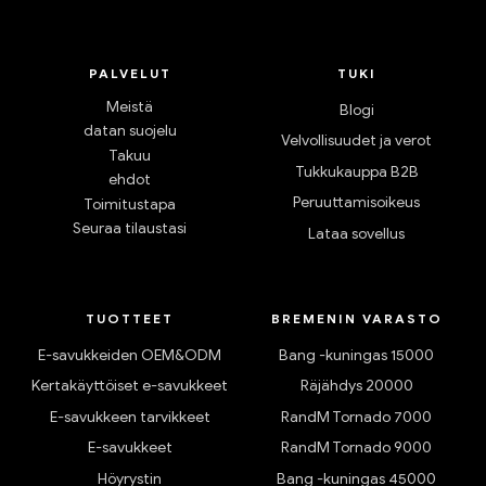
PALVELUT
TUKI
Meistä
Blogi
datan suojelu
Velvollisuudet ja verot
Takuu
Tukkukauppa B2B
ehdot
Peruuttamisoikeus
Toimitustapa
Seuraa tilaustasi
Lataa sovellus
TUOTTEET
BREMENIN VARASTO
E-savukkeiden OEM&ODM
Bang -kuningas 15000
Kertakäyttöiset e-savukkeet
Räjähdys 20000
E-savukkeen tarvikkeet
RandM Tornado 7000
E-savukkeet
RandM Tornado 9000
Höyrystin
Bang -kuningas 45000