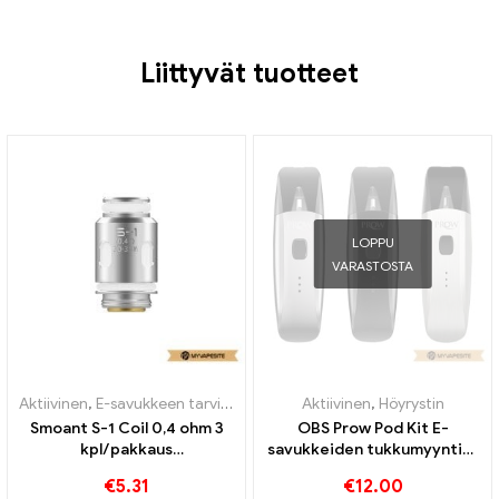
Liittyvät tuotteet
LOPPU
VARASTOSTA
Aktiivinen
,
E-savukkeen tarvikkeet
,
Höyrystin
Aktiivinen
,
Höyrystin
Smoant S-1 Coil 0,4 ohm 3
OBS Prow Pod Kit E-
kpl/pakkaus
savukkeiden tukkumyynti丨
sähkösavukkeiden
Räätälöity
€
5.31
€
12.00
tukkumyynti丨Räätälöity