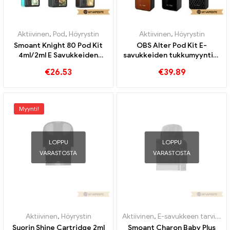
Aktiivinen
,
Pod
,
Höyrystin
Aktiivinen
,
Höyrystin
Smoant Knight 80 Pod Kit
OBS Alter Pod Kit E-
4ml/2ml E Savukkeiden
savukkeiden tukkumyynti丨
tukkumyynti丨Räätälöity
Räätälöity
€
26.53
€
39.89
Myynti!
LOPPU
LOPPU
VARASTOSTA
VARASTOSTA
Aktiivinen
,
Höyrystin
Aktiivinen
,
E-savukkeen tarvikkeet
Suorin Shine Cartridge 2ml
Smoant Charon Baby Plus