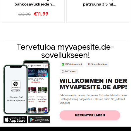
Sähkösavukkeiden
patruuna 3,5 ml
tukkumyynti丨Räätälöity
sähkösavukkeiden
€
11.99
€
12.00
tukkumyynti丨Räätälöity
Tervetuloa myvapesite.de-
sovellukseen!