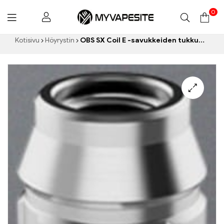
0
Myvapesite.de
Kotisivu
Höyrystin
OBS SX Coil E -savukkeiden tukkumyynti丨Räätälöity