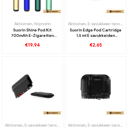
Aktiivinen
,
Höyrystin
Aktiivinen
,
E-savukkeen tarvikkeet
Suorin Shine Pod Kit
Suorin Edge Pod Cartridge
700mAh E-Zigaretten
1,5 ml E savukkeiden
Großhandel丨Custom
tukkumyynti丨Räätälöity
€
19.94
€
2.65
Aktiivinen
,
E-savukkeen tarvikkeet
,
Aktiivinen
Höyrystin
,
E-savukkeen tarvikkeet