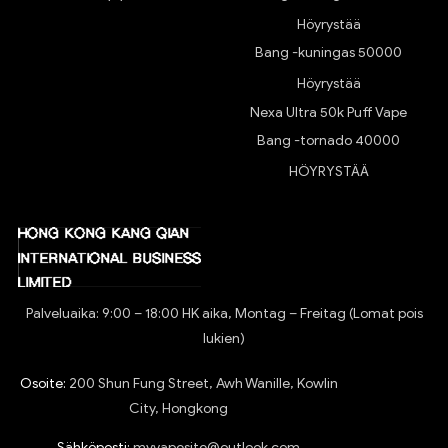
Höyrystää
Bang -kuningas 50000
Höyrystää
Nexa Ultra 50k Puff Vape
Bang -tornado 40000
HÖYRYSTÄÄ
Palveluaika: 9:00 – 18:00 HK aika, Montag – Freitag (Lomat pois
lukien)
Osoite:
200 Shun Fung Street, Awh Wanille, Kowlin
City, Hongkong
Sähköposti:
myvapesite@outlook.com