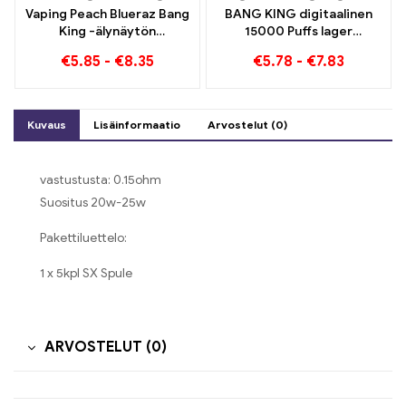
Vaping Peach Blueraz Bang
BANG KING digitaalinen
King -älynäytön
15000 Puffs lager
tulevaisuus 15000 Pullistaa
Bremenissä 15000
€
5.85
-
€
8.35
€
5.78
-
€
7.83
Junaton nautinto
Kuvaus
Lisäinformaatio
Arvostelut (0)
vastustusta: 0.15ohm
Suositus 20w-25w
Pakettiluettelo:
1 x 5kpl SX Spule
ARVOSTELUT (0)