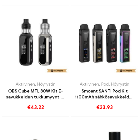
Aktiivinen
,
Höyrystin
Aktiivinen
,
Pod
,
Höyrystin
OBS Cube MTL 80W Kit E-
Smoant SANTI Pod Kit
savukkeiden tukkumyynti丨
1100mAh sähkösavukkeiden
Räätälöity
tukkumyynti丨Räätälöity
€
43.22
€
23.93