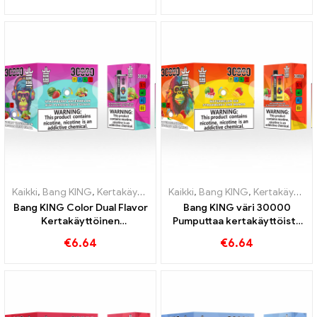
Dragon Ice
mansikkavesimelonia ja
virkistävää viinirypälejäätä
Kaikki
,
Bang KING
,
Kertakäyttöiset sähkösavukkeet Liettua
Kaikki
,
Bang KING
,
Kertakäyttöiset sähkösavukkeet Liettua
,
Kertakä
Bang KING Color Dual Flavor
Bang KING väri 30000
Kertakäyttöinen
Pumputtaa kertakäyttöistä
sähkötupakka 30000 Junat
e-savuketta. Täydellinen
€
6.64
€
6.64
täynnä makua Strawberry
yhdistelmä viileää
Watermelonilla ja Kiwi
vesimelonijäätelöä ja
Passion Fruit Guavalla
trooppista
mansikkamangoa