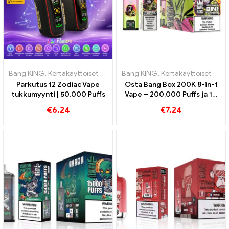
Bang KING
,
Kertakäyttöiset e-savukkeet
Bang KING
,
Kertakäyttöiset e-savukke
,
Kertakäyttöiset e-savukkeet
Parkutus 12 Zodiac Vape
Osta Bang Box 200K 8-in-1
tukkumyynti | 50.000 Puffs
Vape – 200.000 Puffs ja 10
Mausteet
€
6.24
€
7.24