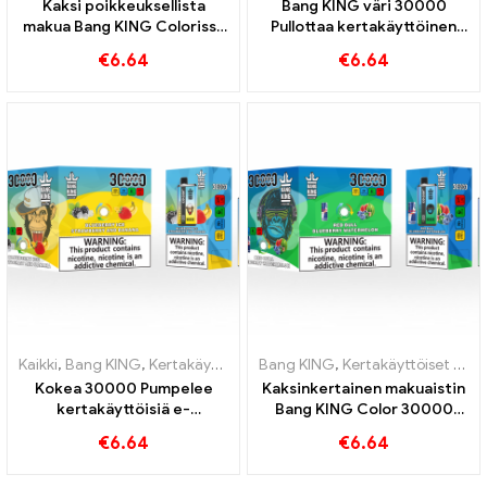
Kaksi poikkeuksellista
Bang KING väri 30000
makua Bang KING Colorissa
Pullottaa kertakäyttöinen
30000 Puffs E-Zigarette
savuke, jossa on kaksi
€
6.64
€
6.64
mustikka Vadelma
makua Red Bull Energy
sekoitettu ja homeinen
Watermelon Bubble Gum
hedelmä
Sweet
Kaikki
,
Bang KING
,
Kertakäyttöiset sähkösavukkeet Liettua
Bang KING
,
Kertakäyttöiset e-savukkeet
,
Kertakä
Kokea 30000 Pumpelee
Kaksinkertainen makuaistin
kertakäyttöisiä e-
Bang KING Color 30000
savukkeita puhdasta
Puffs Red Bull ja Blueberry
€
6.64
€
6.64
nautintoa Blueberry Ice
Watermelon 30000
kohtaa mansikkabanaanin
Pumputtaa kertakäyttöistä