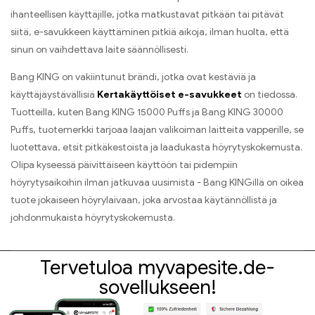
ihanteellisen käyttäjille, jotka matkustavat pitkään tai pitävät
siitä, e-savukkeen käyttäminen pitkiä aikoja, ilman huolta, että
sinun on vaihdettava laite säännöllisesti.
Bang KING on vakiintunut brändi, jotka ovat kestäviä ja
käyttäjäystävällisiä
Kertakäyttöiset e-savukkeet
on tiedossa.
Tuotteilla, kuten Bang KING 15000 Puffs ja Bang KING 30000
Puffs, tuotemerkki tarjoaa laajan valikoiman laitteita vapperille, se
luotettava, etsit pitkäkestoista ja laadukasta höyrytyskokemusta.
Olipa kyseessä päivittäiseen käyttöön tai pidempiin
höyrytysaikoihin ilman jatkuvaa uusimista - Bang KINGillä on oikea
tuote jokaiseen höyrylaivaan, joka arvostaa käytännöllistä ja
johdonmukaista höyrytyskokemusta.
Tervetuloa myvapesite.de-
sovellukseen!