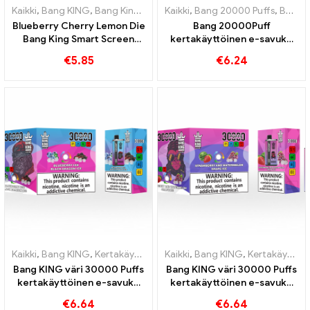
Kaikki
,
Bang KING
,
Bang King Smart Screen 15000 Pullistaa
Kaikki
,
Bang 20000 Puffs
,
,
Kertakä
Bang KING
Blueberry Cherry Lemon Die
Bang 20000Puff
Bang King Smart Screen
kertakäyttöinen e-savuke
15000 Puffs Yleiskatsaus
mustikka vesimeloni maku ja
€
5.85
€
6.24
innovatiiviseen
kaksoisverkko
kertakäyttöiseen e-
savukkeeseen
Kaikki
,
Bang KING
,
Kertakäyttöiset sähkösavukkeet Liettua
Kaikki
,
Bang KING
,
Kertakäyttöiset sähkösavukkeet Liettua
,
Kertakä
Bang KING väri 30000 Puffs
Bang KING väri 30000 Puffs
kertakäyttöinen e-savuke
kertakäyttöinen e-savuke
Laadukas nautinto mauilla
Täydellinen sekoitus
€
6.64
€
6.64
Blueberry Ice ja Black
makeaa