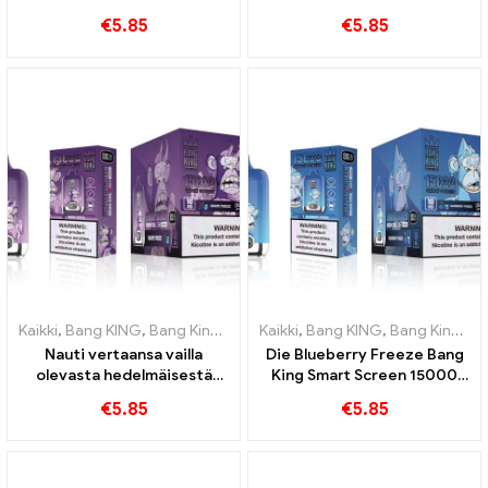
Verraton höyrytyskokemus
Bang King Smart Screen -
€
5.85
€
5.85
täynnä tuoreita makuja
näytöllä 15000 Pullistaa
Kaikki
,
Bang KING
,
Bang King Smart Screen 15000 Pullistaa
Kaikki
,
Bang KING
,
Bang King Smart Screen 15000 Pullistaa
,
Kertakä
Nauti vertaansa vailla
Die Blueberry Freeze Bang
olevasta hedelmäisestä
King Smart Screen 15000
tupakointikokemuksesta
Puff tarjoaa herkullista
€
5.85
€
5.85
Grape Jelly Bang King Smart
Screen -näytön avulla
15000 Pullistaa