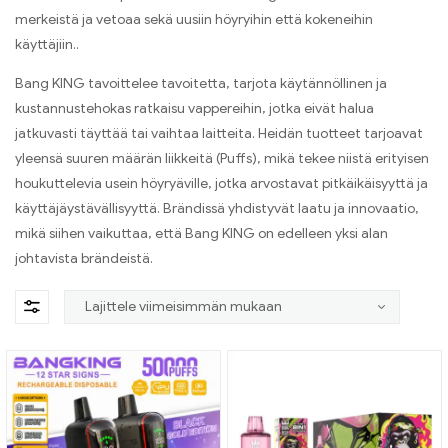
merkeistä ja vetoaa sekä uusiin höyryihin että kokeneihin
käyttäjiin..
Bang KING tavoittelee tavoitetta, tarjota käytännöllinen ja
kustannustehokas ratkaisu vappereihin, jotka eivät halua
jatkuvasti täyttää tai vaihtaa laitteita. Heidän tuotteet tarjoavat
yleensä suuren määrän liikkeitä (Puffs), mikä tekee niistä erityisen
houkuttelevia usein höyryäville, jotka arvostavat pitkäikäisyyttä ja
käyttäjäystävällisyyttä. Brändissä yhdistyvät laatu ja innovaatio,
mikä siihen vaikuttaa, että Bang KING on edelleen yksi alan
johtavista brändeistä.