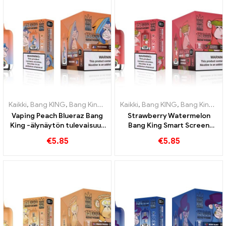
Kaikki
,
Bang KING
,
Bang King Smart Screen 15000 Pullistaa
Kaikki
,
Bang KING
,
Bang King Smart Screen 15000 Pullistaa
,
Kertakä
Vaping Peach Blueraz Bang
Strawberry Watermelon
King -älynäytön tulevaisuus
Bang King Smart Screen
15000 Pullistaa
15000 Puff Nauti hedelmien
€
5.85
€
5.85
rentouttavasta nautinnosta