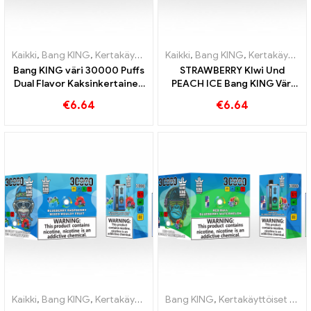
Kaikki
,
Bang KING
,
Kertakäyttöiset sähkösavukkeet Liettua
Kaikki
,
Bang KING
,
Kertakäyttöiset sähkösavukkeet Liettua
,
Kertakä
Bang KING väri 30000 Puffs
STRAWBERRY KIwi Und
Dual Flavor Kaksinkertainen
PEACH ICE Bang KING Väri
nautinto mansikkakiivin ja
30000 Puffs
€
6.64
€
6.64
happaman omenavadelman
Kertakäyttöinen E-savuke -
kanssa
Kaksinkertainen maku
ainutlaatuisen
höyrytyskokemuksen
saavuttamiseksi
Kaikki
,
Bang KING
,
Kertakäyttöiset sähkösavukkeet Liettua
Bang KING
,
Kertakäyttöiset sähkösavukkeet Liettua
,
Kertakä