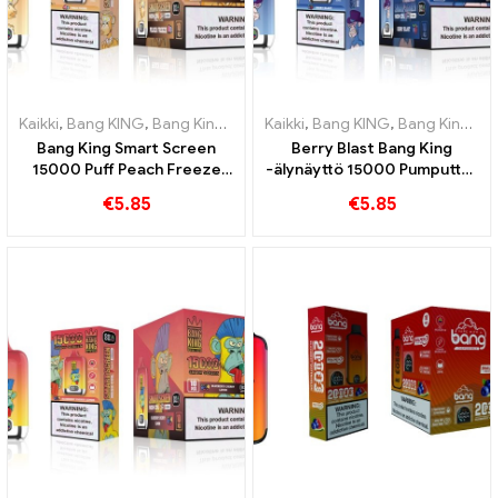
Kaikki
,
Bang KING
,
Bang King Smart Screen 15000 Pullistaa
Kaikki
,
Bang KING
,
Bang King Smart Screen 15000 Pullistaa
,
Kertakä
Bang King Smart Screen
Berry Blast Bang King
15000 Puff Peach Freeze
-älynäyttö 15000 Pumputtaa
kertakäyttöiset
uuden sukupolven
€
5.85
€
5.85
sähkösavukkeet
kertakäyttöistä e-savuketta