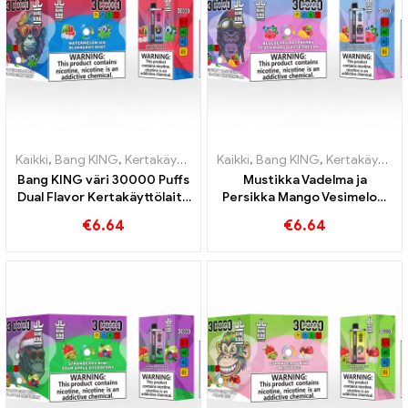
Kaikki
,
Bang KING
,
Kertakäyttöiset sähkösavukkeet Liettua
Kaikki
,
Bang KING
,
Kertakäyttöiset sähkösavukkeet Liettua
,
Kertakä
Bang KING väri 30000 Puffs
Mustikka Vadelma ja
Dual Flavor Kertakäyttölaite
Persikka Mango Vesimeloni
Täydellinen yhdistelmä
Bang KING väri 30000 Puffs
€
6.64
€
6.64
mustikan vadelmaa ja
kertakäyttöiset e-
persikkamango-vesimelonia
savukkeet Dual Flavor
Kertakäyttölaite Täydellinen
yhdistelmä