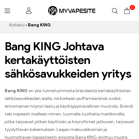
0
Myvapesite.de
Kotisivu
Bang KING
Bang KING Johtava
kertakäyttöisten
sähkösavukkeiden yritys
Bang KING
on yksi tunnetuimmista brändeistä kertakäyttöisten
sähkösavukkeiden alalla, ne korkean puffamääränsä vuoksi,
erinomainen höyryn laatu ja käyttäjäystävällinen muotoilu. Brändi
teki nopeasti itselleen nimen, tuomalla tuotteita markkinoille,
jotka tarjoavat pitkän käyttöiän ja höyryttimet jatkuvan, tarjoavat
tyydyttävän kokemuksen. Laajan makuvalikoiman ja
huomattavan kapasiteetin ansiosta Bang KING erottuu muista