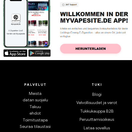
PALVELUT
TUKI
Meistä
Blogi
datan suojelu
Velvollisuudet ja verot
Takuu
Tukkukauppa B2B
ehdot
Peruuttamisoikeus
Toimitustapa
Seuraa tilaustasi
Lataa sovellus