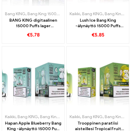
Bang KING
,
Bang King 15000 Puffs
,
Kaikki
Kertakäyttöinen nikotiinia sisä
,
Bang KING
,
Bang King Smart Screen 15000 Pullistaa
BANG KING digitaalinen
Lush Ice Bang King
15000 Puffs lager
-älynäyttö 15000 Puffs
Bremenissä 15000 Junaton
Täysin tasapainoinen
€
5.78
€
5.85
nautinto
sekoitus vesimelonia ja
minttua
Kaikki
,
Bang KING
,
Bang King Smart Screen 15000 Pullistaa
Kaikki
,
Bang KING
,
Bang King Smart Screen 15000 Pullistaa
,
Kertakä
Hapan Apple Blueberry Bang
Trooppinen paratiisi
King -älynäyttö 15000 Puff
aisteillesi Tropical Fruit