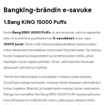
Bang KING -värissä
e-savuketta
Bangking-brändin e-savuke
1.Bang KING 15000 Puffs
Kuole
Bang KING 15000 Puffs
on erinomainen valinta vapperille,
joka on luotettava ja pitkäikäinen
E-savukkeet
etsiä. Jopa
15000 junat
Tämä malli tarjoaa poikkeuksellisen kestävyyden,
mikä tekee siitä ihanteellisen toistuvaan höyryämiseen. Se tarjoaa
hyvän tasapainon kapasiteetin ja siirrettävyyden välillä, joten
käyttäjät voivat vapata pitkään, ilman, että laitetta tarvitsee
jatkuvasti vaihtaa tai täyttää.
Tämän kertakäyttöisen e-savukkeen mukana tulee erilaisia,
Suosittuja makuja saatavilla, mukaan lukien klassiset vaihtoehdot,
kuten tupakka, Mentoli, ja hedelmäisiä makuja, kuten vesimeloni,
Mango tai mansikka. Die Bang KING 15000 Puffs tarjoaa jatkuvan
höyrytiheyden ja miellyttävän maun, joka pysyy vakaana koko