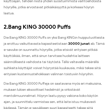
käyttöajan, tehden niistä yhden suosituimmista vaihtoehdoista
höyryille, jotka arvostavat pitkäikäisyyttä ja korkeaa höyryn
laatua.
2.Bang KING 30000 Puffs
Die Bang KING 30000 Puffs on yksi Bang KINGin huipputuotteista
ja erottuu vaikuttavasta kapasiteetistaan
30000 junat
ab. Tämä
e-savuke on suunnattu höyryille, jotka etsivät erityisen pitkää
käyttöikää, ilman, että sinun tarvitsee huolehtia laitteen
säännöllisestä vaihdosta tai täytöstä. Tällä valtavalla määrällä
suihkeita käyttäjät voivat höyrystää kuukausia, mikä tekee siitä
erityisen kustannustehokkaan valinnan toistuviin höyryihin.
Die Bang KING 30000 Puffeja on saatavana myös eri makuisina,
mukaan lukien eksoottiset hedelmät ja virkistävät
mentolimuunnelmat. Höyryn laatu pysyy vakiona koko käytön
ajan, ja suunnittelu varmistaa sen, että laite istuu mukavasti
kädessä. Tämän e-savukkeen suuri kapasiteetti tekee siitä