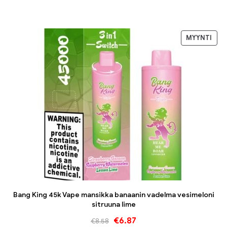
MYYNTI
Bang King 45k Vape mansikka banaanin vadelma vesimeloni
sitruuna lime
€
6.87
€
8.58