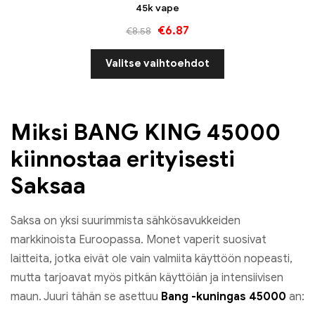
45k vape
€
6.87
€
8.58
Valitse vaihtoehdot
Miksi BANG KING 45000
kiinnostaa erityisesti
Saksaa
Saksa on yksi suurimmista sähkösavukkeiden
markkinoista Euroopassa. Monet vaperit suosivat
laitteita, jotka eivät ole vain valmiita käyttöön nopeasti,
mutta tarjoavat myös pitkän käyttöiän ja intensiivisen
maun. Juuri tähän se asettuu
Bang -kuningas 45000
an: