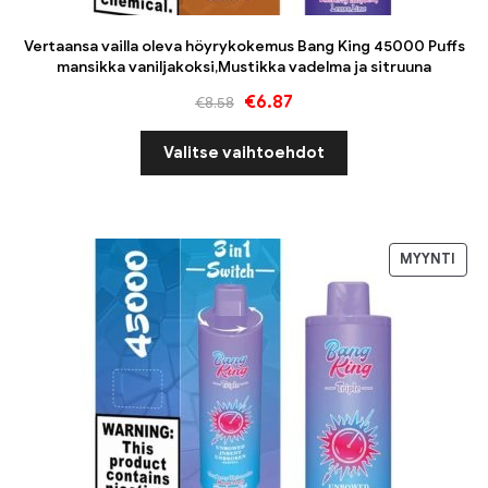
Vertaansa vailla oleva höyrykokemus Bang King 45000 Puffs
mansikka vaniljakoksi,Mustikka vadelma ja sitruuna
€
6.87
€
8.58
Valitse vaihtoehdot
MYYNTI