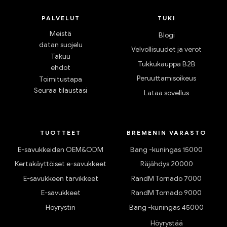
PALVELUT
TUKI
Meistä
Blogi
datan suojelu
Velvollisuudet ja verot
Takuu
Tukkukauppa B2B
ehdot
Peruuttamisoikeus
Toimitustapa
Seuraa tilaustasi
Lataa sovellus
TUOTTEET
BREMENIN VARASTO
E-savukkeiden OEM&ODM
Bang -kuningas 15000
Kertakäyttöiset e-savukkeet
Räjähdys 20000
E-savukkeen tarvikkeet
RandM Tornado 7000
E-savukkeet
RandM Tornado 9000
Höyrystin
Bang -kuningas 45000
Höyrystää