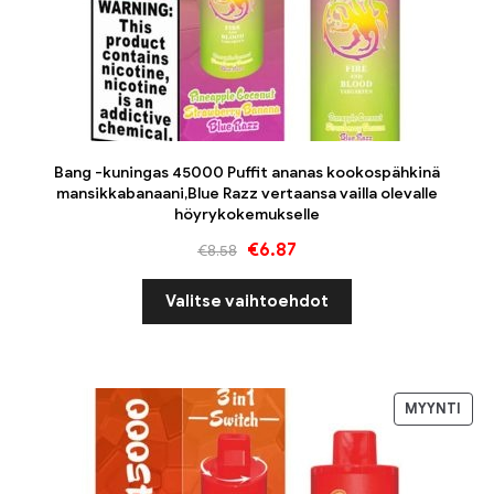
Bang -kuningas 45000 Puffit ananas kookospähkinä
mansikkabanaani,Blue Razz vertaansa vailla olevalle
höyrykokemukselle
€
6.87
€
8.58
Valitse vaihtoehdot
MYYNTI