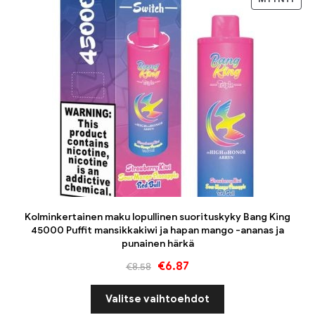
Kolminkertainen maku lopullinen suorituskyky Bang King
45000 Puffit mansikkakiwi ja hapan mango -ananas ja
punainen härkä
€
6.87
€
8.58
Valitse vaihtoehdot