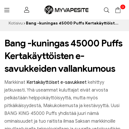
0
Myvapesite.de
Kotisivu
Bang -kuningas 45000 Puffs Kertakäyttöisten e-savukkeiden vallankumous
Bang -kuningas 45000 Puffs
Kertakäyttöisten e-
savukkeiden vallankumous
Markkinat
Kertakäyttöiset e-savukkeet
kehittyy
jatkuvasti. Yhä useammat kuluttajat eivät arvosta
pelkästään helppokäyttöisyyttä, mutta myös
pitkäikäisyydestä, Makukokemusta ja kestävyyttä. Uusi
BANG KING 45000 Puffs yhdistää juuri nämä
ominaisuudet ja tuo raitista ilmaa Saksan markkinoille
ainutlaatuisella teknologiallaan ja suurella vetokyvyllään.