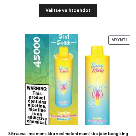
Valitse vaihtoehdot
MYYNTI
Sitruuna lime mansikka vesimeloni mustikka jään bang king