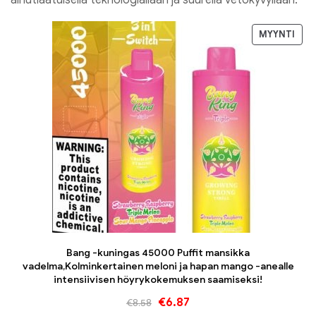
MYYNTI
Bang -kuningas 45000 Puffit mansikka
vadelma,Kolminkertainen meloni ja hapan mango -anealle
intensiivisen höyrykokemuksen saamiseksi!
€
6.87
€
8.58