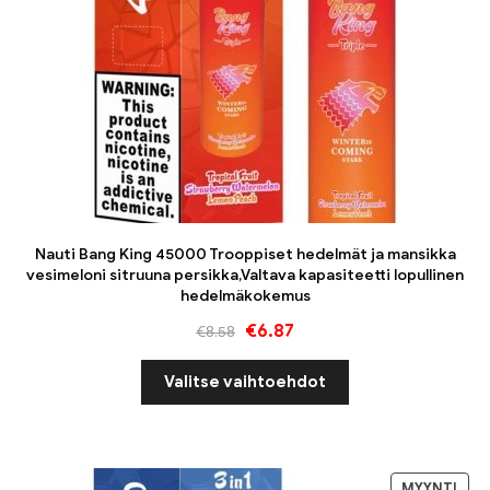
Nauti Bang King 45000 Trooppiset hedelmät ja mansikka
vesimeloni sitruuna persikka,Valtava kapasiteetti lopullinen
hedelmäkokemus
€
6.87
€
8.58
Valitse vaihtoehdot
MYYNTI