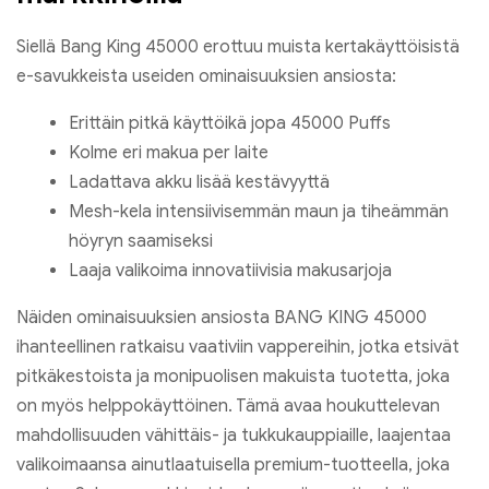
Siellä Bang King 45000 erottuu muista kertakäyttöisistä
e-savukkeista useiden ominaisuuksien ansiosta:
Erittäin pitkä käyttöikä jopa 45000 Puffs
Kolme eri makua per laite
Ladattava akku lisää kestävyyttä
Mesh-kela intensiivisemmän maun ja tiheämmän
höyryn saamiseksi
Laaja valikoima innovatiivisia makusarjoja
Näiden ominaisuuksien ansiosta BANG KING 45000
ihanteellinen ratkaisu vaativiin vappereihin, jotka etsivät
pitkäkestoista ja monipuolisen makuista tuotetta, joka
on myös helppokäyttöinen. Tämä avaa houkuttelevan
mahdollisuuden vähittäis- ja tukkukauppiaille, laajentaa
valikoimaansa ainutlaatuisella premium-tuotteella, joka