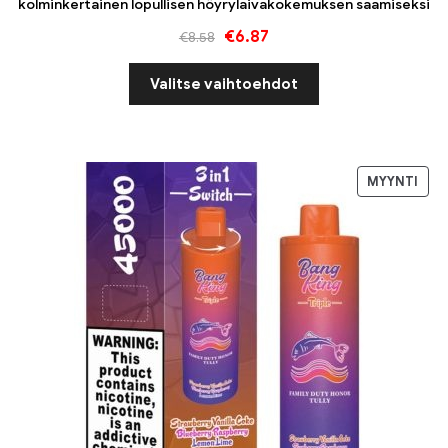
kolminkertainen lopullisen höyrylaivakokemuksen saamiseksi
€
6.87
€
8.58
Valitse vaihtoehdot
MYYNTI