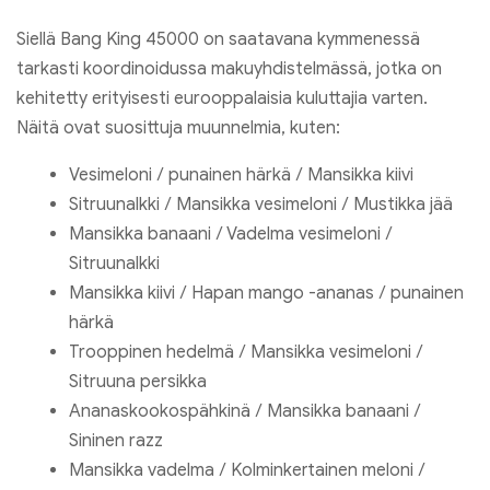
Siellä Bang King 45000 on saatavana kymmenessä
tarkasti koordinoidussa makuyhdistelmässä, jotka on
kehitetty erityisesti eurooppalaisia ​​kuluttajia varten.
Näitä ovat suosittuja muunnelmia, kuten:
Vesimeloni / punainen härkä / Mansikka kiivi
Sitruunalkki / Mansikka vesimeloni / Mustikka jää
Mansikka banaani / Vadelma vesimeloni /
Sitruunalkki
Mansikka kiivi / Hapan mango -ananas / punainen
härkä
Trooppinen hedelmä / Mansikka vesimeloni /
Sitruuna persikka
Ananaskookospähkinä / Mansikka banaani /
Sininen razz
Mansikka vadelma / Kolminkertainen meloni /