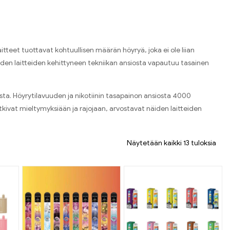
itteet tuottavat kohtuullisen määrän höyryä, joka ei ole liian
Näiden laitteiden kehittyneen tekniikan ansiosta vapautuu tasainen
usta. Höyrytilavuuden ja nikotiinin tasapainon ansiosta 4000
 tutkivat mieltymyksiään ja rajojaan, arvostavat näiden laitteiden
Näytetään kaikki 13 tuloksia