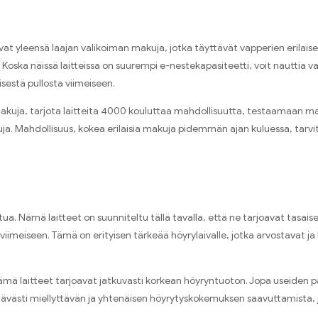
at yleensä laajan valikoiman makuja, jotka täyttävät vapperien erilai
. Koska näissä laitteissa on suurempi e-nestekapasiteetti, voit nauttia
estä pullosta viimeiseen.
sia ​​makuja, tarjota laitteita 4000 kouluttaa mahdollisuutta, testaamaa
tuja. Mahdollisuus, kokea erilaisia ​​makuja pidemmän ajan kuluessa, tar
. Nämä laitteet on suunniteltu tällä tavalla, että ne tarjoavat tasaise
iimeiseen. Tämä on erityisen tärkeää höyrylaivalle, jotka arvostavat ja
ä laitteet tarjoavat jatkuvasti korkean höyryntuoton. Jopa useiden päi
västi miellyttävän ja yhtenäisen höyrytyskokemuksen saavuttamista, jo