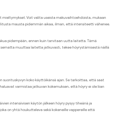
set mieltymykset. Voit valita useista makuvaihtoehdoista, mukaan
 valitusta mausta pidemmän aikaa, ilman, että intensiteetti vähenee.
n makua pidempään, ennen kuin tarvitaan uutta laitetta. Tämä
vitsematta muuttaa laitetta jatkuvasti, tekee höyrystämisestä näillä
n suorituskyvyn koko käyttöikänsä ajan. Se tarkoittaa, että saat
 haluavat varmistaa jatkuvan kokemuksen, että höyry ei ole liian
vien intensiivisen käytön jälkeen höyry pysyy tiheänä ja
ka on yhtä houkutteleva sekä kokeneille vappereille että