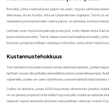
Ihmisille, jotka matkustavat paljon tai usein, tarjota sähkösavukke
elämässä, ilman huolta, että se tyhjenee liian nopeasti. Tämä on eri
tarpeeksi junia kestämään useita päiviä, on perässä, kuinka intensiiv
Laitteet ovat myös kompakteja ja kevyitä, mikä tekee niistä ihantee
käsimatkatavaroihin. Tämä tekee niistä ihanteellisia ihmisille, jot
kätevän ja käytännöllisen ratkaisun höyryihin, jotka eivät halua huol
Kustannustehokkuus
Yksi tärkeimmistä perusteista ostaa sähkösavukkeita, joiden kapasi
laitteet voivat olla pitkällä aikavälillä kustannustehokkaampia. Koska
vapereille, joiden on usein ostettava uusia kertakäyttöisiä laittei
Lisäksi on laitteita, joissa 4000 kouluttaa vähemmän jätettä, koska 
on iso plussa ympäristötietoisille höyrytetuille, koska se edistä
tekevät näistä laitteista erityisen taloudellisen valinnan moniin höyry