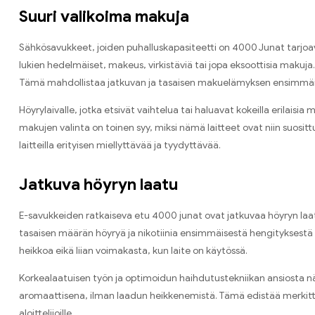
Suuri valikoima makuja
Sähkösavukkeet, joiden puhalluskapasiteetti on 4000 Junat tarjoav
lukien hedelmäiset, makeus, virkistäviä tai jopa eksoottisia makuja
Tämä mahdollistaa jatkuvan ja tasaisen makuelämyksen ensimmäis
Höyrylaivalle, jotka etsivät vaihtelua tai haluavat kokeilla erilai
makujen valinta on toinen syy, miksi nämä laitteet ovat niin suosit
laitteilla erityisen miellyttävää ja tyydyttävää.
Jatkuva höyryn laatu
E-savukkeiden ratkaiseva etu 4000 junat ovat jatkuvaa höyryn laatua
tasaisen määrän höyryä ja nikotiinia ensimmäisestä hengityksestä v
heikkoa eikä liian voimakasta, kun laite on käytössä.
Korkealaatuisen työn ja optimoidun haihdutustekniikan ansiosta näm
aromaattisena, ilman laadun heikkenemistä. Tämä edistää merkittä
aloittelijoille.