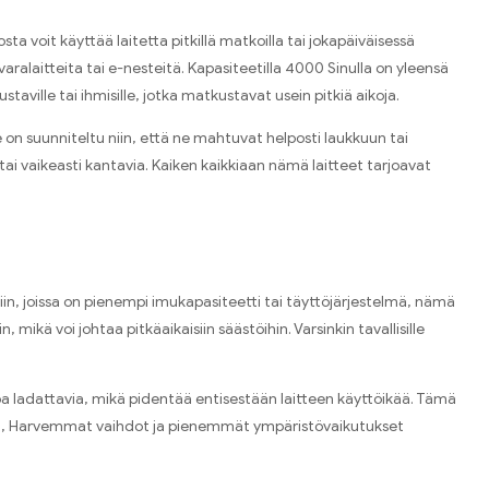
ta voit käyttää laitetta pitkillä matkoilla tai jokapäiväisessä
aralaitteita tai e-nesteitä. Kapasiteetilla 4000 Sinulla on yleensä
taville tai ihmisille, jotka matkustavat usein pitkiä aikoja.
 on suunniteltu niin, että ne mahtuvat helposti laukkuun tai
tai vaikeasti kantavia. Kaiken kaikkiaan nämä laitteet tarjoavat
in, joissa on pienempi imukapasiteetti tai täyttöjärjestelmä, nämä
 mikä voi johtaa pitkäaikaisiin säästöihin. Varsinkin tavallisille
 jopa ladattavia, mikä pidentää entisestään laitteen käyttöikää. Tämä
telmä, Harvemmat vaihdot ja pienemmät ympäristövaikutukset