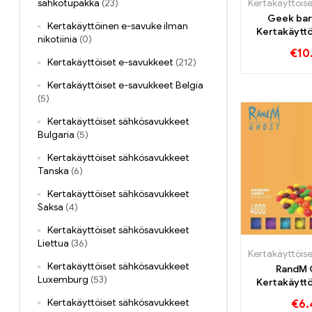
sähkötupakka
(23)
Geek ba
Kertakäyttöinen e-savuke ilman
Kertakäytt
nikotiinia
(0)
4000 
€
10
Kertakäyttöiset e-savukkeet
(212)
Kertakäyttöiset e-savukkeet Belgia
(5)
Kertakäyttöiset sähkösavukkeet
Bulgaria
(5)
Kertakäyttöiset sähkösavukkeet
Tanska
(6)
Kertakäyttöiset sähkösavukkeet
Saksa
(4)
Kertakäyttöiset sähkösavukkeet
Liettua
(36)
Kertakäyttöiset sähkösavukkeet
RandM 
Luxemburg
(53)
Kertakäytt
4000 
Kertakäyttöiset sähkösavukkeet
€
6.