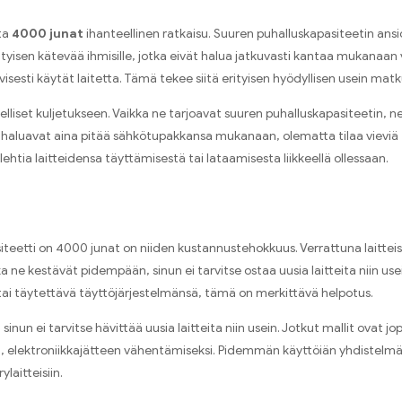
ita
4000 junat
ihanteellinen ratkaisu. Suuren puhalluskapasiteetin ansios
tyisen kätevää ihmisille, jotka eivät halua jatkuvasti kantaa mukanaan v
isesti käytät laitetta. Tämä tekee siitä erityisen hyödyllisen usein matkus
lliset kuljetukseen. Vaikka ne tarjoavat suuren puhalluskapasiteetin, ne
ka haluavat aina pitää sähkötupakkansa mukanaan, olematta tilaa vieviä 
ehtia laitteidensa täyttämisestä tai lataamisesta liikkeellä ollessaan.
teetti on 4000 junat on niiden kustannustehokkuus. Verrattuna laitteisi
 ne kestävät pidempään, sinun ei tarvitse ostaa uusia laitteita niin usein,
ta tai täytettävä täyttöjärjestelmänsä, tämä on merkittävä helpotus.
sinun ei tarvitse hävittää uusia laitteita niin usein. Jotkut mallit ovat
ä sitä, elektroniikkajätteen vähentämiseksi. Pidemmän käyttöiän yhdis
laitteisiin.