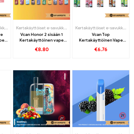
Kertakäyttöiset e-savukkeet
Kertakäyttöiset e-savukkeet
,
Kertakäyttöiset e-savukkeet Itä
Kertakäyttöiset e-savukkeet
re
Vcan Honor 2 sisään 1
Vcan Top
pe
Kertakäyttöinen vape
Kertakäyttöinen Vape
4400 Puffs
4000 Puffs
€
8.80
€
6.76