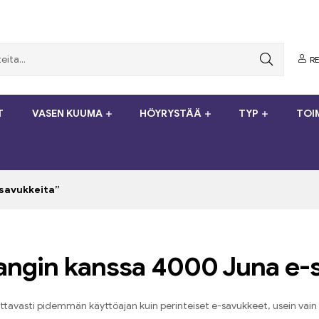
RE
T
VASEN KUUMA
HÖYRYSTÄÄ
TYP
TOI
ösavukkeita”
Bangin kanssa 4000 Juna e-
avasti pidemmän käyttöajan kuin perinteiset e-savukkeet, usein vain 30