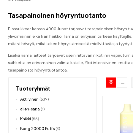
Tasapainoinen höyryntuotanto
E-savukkeet kanssa 4000 Junat tarjoavat tasapainoisen höyryn tuotann
ylivoimainen eikä liian heikko. Tämä on erityisen tärkeää käyttäjil
määrä höyryä, mikä tekee höyrystämisestä miellyttävää ja tyydyt
Lisäksi nämä laitteet tarjoavat usein riittävän nikotiinin vapautum
suihketta on erinomainen valinta kaikille, Yksi intensiivinen, mutta e
tasapainoista höyryntuotantoa.
Tuoteryhmät
Aktiivinen
(539)
alien-sarja
(1)
Kaikki
(55)
Bang 20000 Puffs
(3)