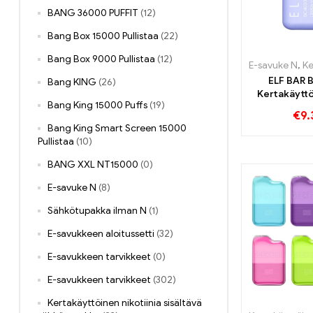
BANG 36000 PUFFIT
(12)
Bang Box 15000 Pullistaa
(22)
Bang Box 9000 Pullistaa
(12)
E-savuke N
,
Kerta
ELF BAR
Bang KING
(26)
Kertakäytt
Bang King 15000 Puffs
(19)
4000 
€
9.
Bang King Smart Screen 15000
Pullistaa
(10)
BANG XXL NT15000
(0)
E-savuke N
(8)
Sähkötupakka ilman N
(1)
E-savukkeen aloitussetti
(32)
E-savukkeen tarvikkeet
(0)
E-savukkeen tarvikkeet
(302)
Kertakäyttöinen nikotiinia sisältävä