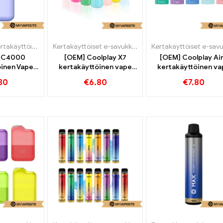
käyttöiset e-savukkeet
Kertakäyttöiset e-savukkeet
 BC4000
[OEM] Coolplay X7
[OEM] Coolplay Ai
öinen Vape
kertakäyttöinen vape
kertakäyttöinen va
Puffs
4000 Puffs
4000 Puffs
30
€
6.80
€
7.80