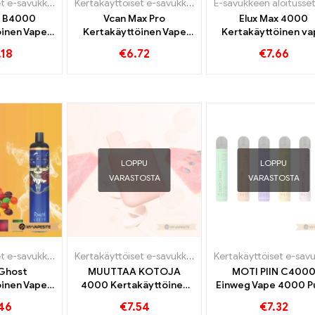
Kertakäyttöiset e-savukkeet
Kertakäyttöiset e-savukkeet
E-savukkeen aloitusset
r B4000
Vcan Max Pro
Elux Max 4000
öinen Vape
Kertakäyttöinen Vape
Kertakäyttöinen v
Puffs
4800 Junat
4000 Puffs
.18
€
6.72
€
7.66
LOPPU
LOPPU
VARASTOSTA
VARASTOSTA
Kertakäyttöiset e-savukkeet
Kertakäyttöiset e-savukkeet
Ghost
MUUTTAA KOTOJA
MOTI PIIN C400
öinen Vape
4000 Kertakäyttöinen
Einweg Vape 4000 P
Puffs
vape 4000 Puffs
46
€
7.54
€
7.32