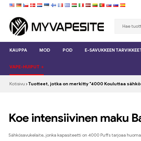
Myvapesite.de
KAUPPA
MOD
POD
E-SAVUKKEEN TARVIKKEE
Tilaa
e-
VAPE-HUIPUT
savukkeet
halpaa
verkossa
Kotisivu
Tuotteet, jotka on merkitty "4000 Kouluttaa sähk
osoitteessa
MyVapesite.de
Koe intensiivinen maku 
Sähkösavukelaite, jonka kapasiteetti on 4000 Puffs tarjoaa huomatt