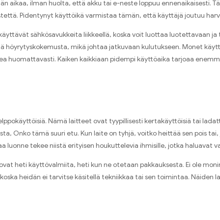
n aikaa, ilman huolta, että akku tai e-neste loppuu ennenaikaisesti. Täm
e-nestettä. Pidentynyt käyttöikä varmistaa tämän, että käyttäjä joutuu h
käyttävät sähkösavukkeita liikkeellä, koska voit luottaa luotettavaan ja 
höyrytyskokemusta, mikä johtaa jatkuvaan kulutukseen. Monet käyttä
ea huomattavasti. Kaiken kaikkiaan pidempi käyttöaika tarjoaa enemmän 
äyttöisiä. Nämä laitteet ovat tyypillisesti kertakäyttöisiä tai ladatta
ta, Onko tämä suuri etu. Kun laite on tyhjä, voitko heittää sen pois tai,
a luonne tekee niistä erityisen houkuttelevia ihmisille, jotka haluava
t heti käyttövalmiita, heti kun ne otetaan pakkauksesta. Ei ole monimut
ä, koska heidän ei tarvitse käsitellä tekniikkaa tai sen toimintaa. Näiden