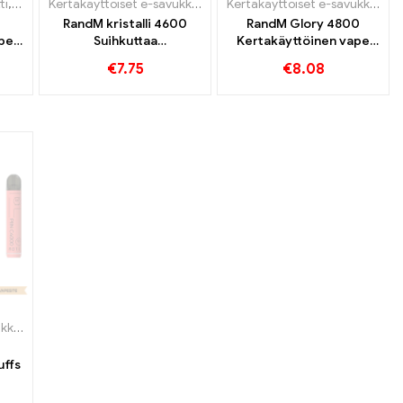
ti
,
Kertakäyttöiset e-savukkeet
Kertakäyttöiset e-savukkeet
Kertakäyttöiset e-savukkeet
RandM kristalli 4600
RandM Glory 4800
ape
Suihkuttaa
Kertakäyttöinen vape
kertakäyttöistä höyryä
4800 Puffs
€
7.75
€
8.08
Kertakäyttöiset e-savukkeet
0
uffs