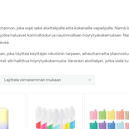
on, joka sopii sekä aloittelijoille että kokeneille vapailijoille. Nämä la
le, jotka haluavat kontrolloidun ja nautinnollisen höyrytyskokemuksen. 
tävää.
isen, joka täyttää käyttäjän nikotiinin tarpeen, aiheuttamatta yliannost
tsit silti hallittua höyrytyskokemusta. Varsinkin aloittelijat, jotka vielä