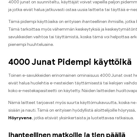
4000 junat on suunniteltu, käyttäjät voivat vapeilla paljon pidemmä
ja jotka eivät halua jatkuvasti ostaa uusia laitteita tai täyttää 
Tämä pidempi käyttöaika on erityisen ihanteellinen ihmisille, jotka 
Tämä tarkoittaa myös vähemmän keskeytyksiä ja keskeytymätöntä 
savukkeiden vaihtoa tai täyttämistä, koska tämä voi helpottaa ark
pienempi huuhteluaine.
4000 Junat Pidempi käyttöikä
Toinen e-savukkeiden erinomainen ominaisuus 4000 Junat ovat helppok
eivät halua huolehtia e-nesteiden täyttämisestä tai kelojen vaihdos
koko e-nestekapasiteetti on käytetty. Näiden laitteiden huoltovapa
Nämä laitteet tarjoavat myös suurta käyttömukavuutta, koska ne ova
sisään ja nauti. Tämä on erityisen hyödyllistä aloittelijoille höyryss
Höyryvene
, jotka etsivät yksinkertaista ja luotettavaa ratkaisua.
Ihanteellinen matkoille ja tien päällä