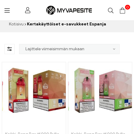
0
Myvapesite.de
Kotisivu
Kertakäyttöiset e-savukkeet Espanja