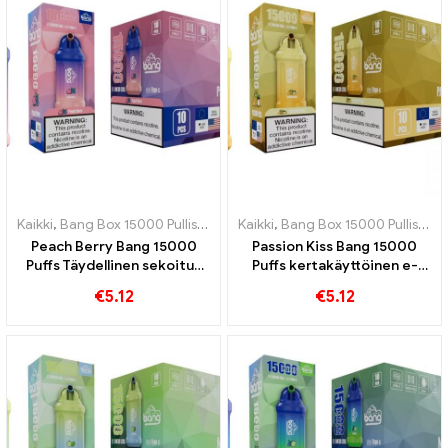
Kaikki
,
Bang Box 15000 Pullistaa
,
Kertakäyttöiset e-savukkeet Ruots
Kaikki
,
Bang Box 15000 Pullistaa
,
Peach Berry Bang 15000
Passion Kiss Bang 15000
Puffs Täydellinen sekoitus
Puffs kertakäyttöinen e-
persikoita ja marjoja
savuke Todellinen herkku
€
5.12
€
5.12
hedelmäisten ja makeiden
hedelmien ystäville