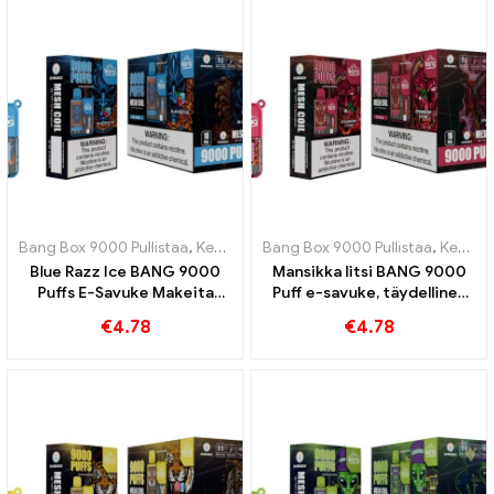
Bang Box 9000 Pullistaa
,
Kertakäyttöiset e-savukkeet Ruotsi
Bang Box 9000 Pullistaa
,
Kertakäyttöiset e-savukkeet Ruotsi
,
Kertak
Blue Razz Ice BANG 9000
Mansikka litsi BANG 9000
Puffs E-Savuke Makeita
Puff e-savuke, täydellinen
mustikoita ja virkistävää
yhdistelmä mansikan ja litsin
€
4.78
€
4.78
viileyttä
trooppista tuoreutta