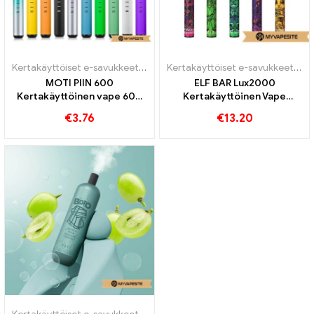
Kertakäyttöiset e-savukkeet
,
Kertakäyttöiset e-savukkeet Ruotsi
Kertakäyttöiset e-savukkeet
,
Ker
,
K
MOTI PIIN 600
ELF BAR Lux2000
Kertakäyttöinen vape 600
Kertakäyttöinen Vape
Puffs
1200mAh
€
3.76
€
13.20