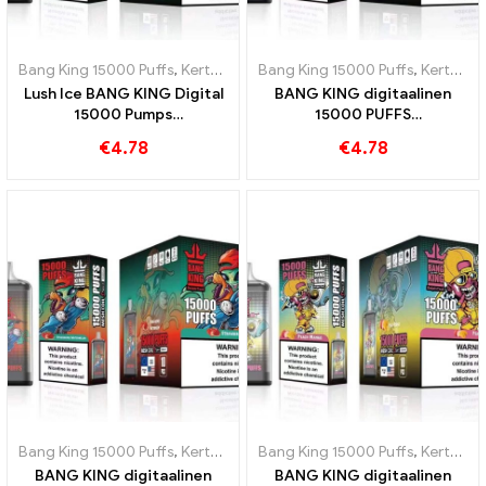
Bang King 15000 Puffs
,
Kertakäyttöiset e-savukkeet Ruotsi
Bang King 15000 Puffs
,
Kertakäyttöiset e-savukkeet Ruotsi
,
Kertakä
Lush Ice BANG KING Digital
BANG KING digitaalinen
15000 Pumps
15000 PUFFS
kertakäyttöinen
kertakäyttöinen e-savuke,
€
4.78
€
4.78
sähkösavuke 15000 Puff
nauti 15000 Junat Triple
vesimeloni
Berry Ice
Bang King 15000 Puffs
,
Kertakäyttöiset e-savukkeet Ruotsi
Bang King 15000 Puffs
,
Kertakäyttöiset e-savukkeet Ruotsi
,
Kertakä
BANG KING digitaalinen
BANG KING digitaalinen