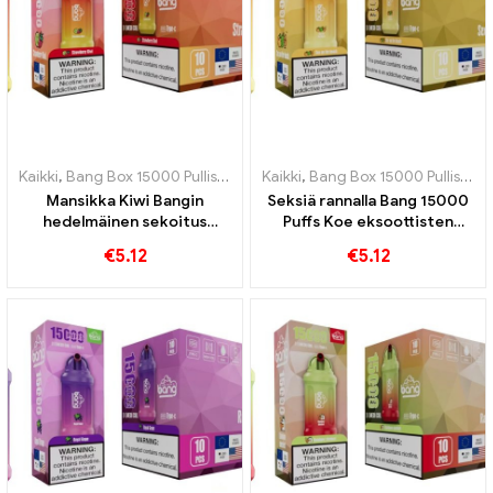
Kaikki
,
Bang Box 15000 Pullistaa
,
Kertakäyttöiset e-savukkeet Ruots
Kaikki
,
Bang Box 15000 Pullistaa
,
Mansikka Kiwi Bangin
Seksiä rannalla Bang 15000
hedelmäinen sekoitus
Puffs Koe eksoottisten
15000 Puffs vangitsee
hedelmien täydellinen
€
5.12
€
5.12
kesän maun
yhdistelmä