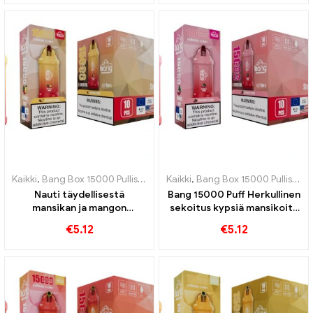
makuun
mehukasta vesimelonia
Kaikki
,
Bang Box 15000 Pullistaa
,
Kertakäyttöiset e-savukkeet Ruots
Kaikki
,
Bang Box 15000 Pullistaa
,
Nauti täydellisestä
Bang 15000 Puff Herkullinen
mansikan ja mangon
sekoitus kypsiä mansikoita
tasapainosta 15000 Puff
ja mehukasta litsiä
€
5.12
€
5.12
kertakäyttöinen e-savuke