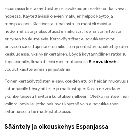
Espanjassa kertakäyttöisten e-savukkeiden markkinat kasvavat
nopeasti. Käytettävissä olevien makujen helppo käyttö ja
monipuolinen, Klassisesta tupakasta- ja mentoli maistuu
hedelmällisistä ja eksoottisista makuista, Tee näistä laitteista
erityisen houkuttelevia. Kertakäyttöiset e-savukkeet ovat
erityisen suosittuja nuorten aikuisten ja entisten tupakoitsijoiden
keskuudessa, yksi yksinkertainen, Löydä käytännöllinen ratkaisu
tupakoinnille, Ilman itseäsi monimutkaisella
E-savukkeet
-
Joudut käsittelemään järjestelmiä.
Toinen kertakäyttöisten e-savukkeiden etu on heidän mukavuus
satunnaisille höyrylaitteille ja matkustajille. Koska ne voidaan
yksinkertaisesti hävittää kulutuksen jälkeen, Oletko ihanteellinen
valinta ihmisille, jotka haluavat käyttää vain e-savukkeitaan
satunnaisesti tai matkustettaessa.
Sääntely ja oikeuskehys Espanjassa