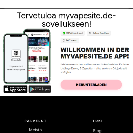
Tervetuloa myvapesite.de-
sovellukseen!
PALVELUT
TUKI
Meistä
Blogi