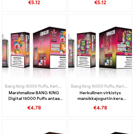
€
5.12
€
5.12
Virkistävä makuelämys
täydellinen vappereille,
jotka rakastavat viileitä
makuja
Bang King 15000 Puffs
,
Kertakäyttöiset e-savukkeet Ruotsi
Bang King 15000 Puffs
,
Kertakäyttöiset e-savukkeet Ruotsi
,
Kertakä
Marshmallow BANG KING
Herkullinen virkistys
Digital 15000 Puffs antaa
mansikkajogurtin kera
sinulle 15000 Purenta
BANG KING Digital 15000
€
4.78
€
4.78
makeita vaahtokarkkeja
PUFFIT