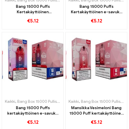
Kaikki
,
Bang Box 15000 Pullistaa
,
Kertakäyttöiset e-savukkeet Ruots
Kaikki
,
Bang Box 15000 Pullistaa
,
Bang 15000 Puffs
Bang 15000 Puffs
Kertakäyttöinen
Kertakäyttöinen e-savuke
sähkötupakka Vesimelonin
Vesimelonin ja purukumin
€
5.12
€
5.12
makeus sekoittuu
makeus on aistien juhlaa
virkistävän maun kanssa
Kaikki
,
Bang Box 15000 Pullistaa
,
Kertakäyttöiset e-savukkeet Ruots
Kaikki
,
Bang Box 15000 Pullistaa
,
Bang 15000 Puffs
Mansikka Vesimeloni Bang
kertakäyttöinen e-savuke
15000 Puff kertakäyttöinen
Triple Berry Ice Berry
e-savuke Virkistävä
€
5.12
€
5.12
yhdistyy viilentävään
yhdistelmä mansikkaa ja