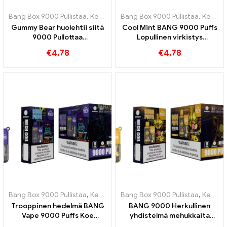
Bang Box 9000 Pullistaa
,
Kertakäyttöiset e-savukkeet Ruotsi
Bang Box 9000 Pullistaa
,
Kertakäyttöiset e-savukkeet Ruotsi
,
Kertak
Gummy Bear huolehtii siitä
Cool Mint BANG 9000 Puffs
9000 Pullottaa
Lopullinen virkistys
sähkötupakka makean,
puhtaalla mintun maulla
€
4.78
€
4.78
leikkisän
höyrystyskokemuksen, joka
on täynnä hedelmäisiä
karhumakuja, joista tulet
rakastamaan
Bang Box 9000 Pullistaa
,
Kertakäyttöiset e-savukkeet Ruotsi
Bang Box 9000 Pullistaa
,
Kertakäyttöiset e-savukkeet Ruotsi
,
Kertak
Trooppinen hedelmä BANG
BANG 9000 Herkullinen
Vape 9000 Puffs Koe
yhdistelmä mehukkaita
trooppisten hedelmien
persikoita ja eksoottista