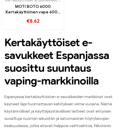
Kertakäyttöiset e-savukkeet
,
Kertakäyttöiset sähkösavukkeet Portu
MOTI BOTO 6000
Kertakäyttöinen vape 6000
Puffs
€
8.62
Kertakäyttöiset e-
savukkeet Espanjassa
suosittu suuntaus
vaping-markkinoilla
Espanjassa kertakäyttöisten e-savukkeiden markkinat ovat
käyneet läpi huomattavan kehityksen viime vuosina. Nämä
käytännölliset ja käyttäjäystävälliset laitteet ovat erityisen
suosittuja nuorten aikuisten ja satunnaisten höyrylaivojen
keskuudessa, jotka etsivät helppoa vaihtoehtoa, Nikotiinin