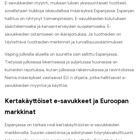
E-savukkeiden myynti, mukaan lukien yksisuuntaiset tuotteet,
sovelletaan tiukkoja oikeudellisia määräyksiä Espanjassa. Espanjan
hallitus on ryhtynyt toimenpiteisiin, E-savukkeiden kulutuksen
sääntelemiseksi ja kansanterveyden suojelemiseksi. E-
savukkeiden ostamiseen on ikärajoituksia, Ja tuotteiden on
täytettävä tuotteiden merkinnät ja turvallisuusvaatimukset.
Vaping julkisilla alueilla on suurelta osin sallittu Espanjassa,
Tietyissä julkisessa liikenteessä ja suljetuissa huoneissa on
kuitenkin rajoituksia, kuten julkisissa rakennuksissa ja ravintoloissa.
Nämä määräykset vastaavat EU: n ohjeita, jotka hallitsevat e-
savukkeiden myyntiä ja käyttöä.
Kertakäyttöiset e-savukkeet ja Euroopan
markkinat
Espanjassa on tärkeä rooli kertakäyttöisten e-savukkeiden
markkinoilla. Suuren väestönsä ja edistyneen höyrylaivakulttuurin