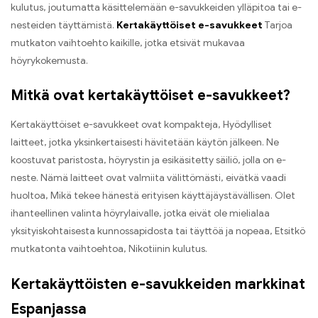
kulutus, joutumatta käsittelemään e-savukkeiden ylläpitoa tai e-
nesteiden täyttämistä.
Kertakäyttöiset e-savukkeet
Tarjoa
mutkaton vaihtoehto kaikille, jotka etsivät mukavaa
höyrykokemusta.
Mitkä ovat kertakäyttöiset e-savukkeet?
Kertakäyttöiset e-savukkeet ovat kompakteja, Hyödylliset
laitteet, jotka yksinkertaisesti hävitetään käytön jälkeen. Ne
koostuvat paristosta, höyrystin ja esikäsitetty säiliö, jolla on e-
neste. Nämä laitteet ovat valmiita välittömästi, eivätkä vaadi
huoltoa, Mikä tekee hänestä erityisen käyttäjäystävällisen. Olet
ihanteellinen valinta höyrylaivalle, jotka eivät ole mielialaa
yksityiskohtaisesta kunnossapidosta tai täyttöä ja nopeaa, Etsitkö
mutkatonta vaihtoehtoa, Nikotiinin kulutus.
Kertakäyttöisten e-savukkeiden markkinat
Espanjassa