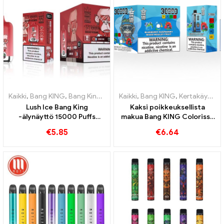
Kaikki
,
Bang KING
,
Bang King Smart Screen 15000 Pullistaa
Kaikki
,
Bang KING
,
Kertakäyttöiset sähkösavukkeet Liettua
,
Kertakä
Lush Ice Bang King
Kaksi poikkeuksellista
-älynäyttö 15000 Puffs
makua Bang KING Colorissa
Täysin tasapainoinen
30000 Puffs E-Zigarette
€
5.85
€
6.64
sekoitus vesimelonia ja
mustikka Vadelma
minttua
sekoitettu ja homeinen
hedelmä