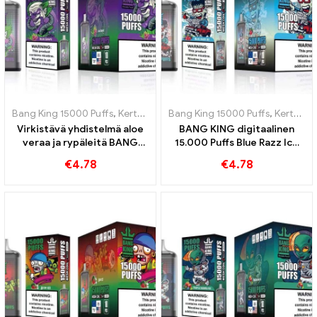
Bang King 15000 Puffs
,
Kertakäyttöiset e-savukkeet Ruotsi
Bang King 15000 Puffs
,
Kertakäyttöiset e-savukkeet Ruotsi
,
Kertakä
Virkistävä yhdistelmä aloe
BANG KING digitaalinen
veraa ja rypäleitä BANG
15.000 Puffs Blue Razz Ice
KING Digital 15000 PUFFS
Innovatiivinen
€
4.78
€
4.78
kertakäyttöinen e-savuke
kertakäyttöinen
sähkötupakka