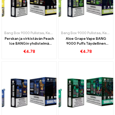
Bang Box 9000 Pullistaa
,
Kertakäyttöiset e-savukkeet Ruotsi
Bang Box 9000 Pullistaa
,
Kertakäyttöiset e-savukkeet Ruotsi
,
Kertak
Perskan ja virkistävän Peach
Aloe Grape Vape BANG
Ice BANGin yhdistelmä
9000 Puffs Täydellinen
9000 Pumputtaa
yhdistelmä aloe veraa ja
€
4.78
€
4.78
kertakäyttöisiä
viinirypäleitä
sähkösavukkeita