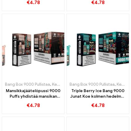
€
4.78
€
4.78
eksoottinen maku
mango-persikka-mangoa
Bang Box 9000 Pullistaa
,
Kertakäyttöiset e-savukkeet Ruotsi
Bang Box 9000 Pullistaa
,
Kertakäyttöiset e-savukkeet Ruotsi
,
Kertak
Mansikkajäätelöpussi 9000
Triple Berry Ice Bang 9000
Puffs yhdistää mansikan
Junat Koe kolmen hedelmän
hedelmäisen maun jäätelöön
virkistävä maku
€
4.78
€
4.78