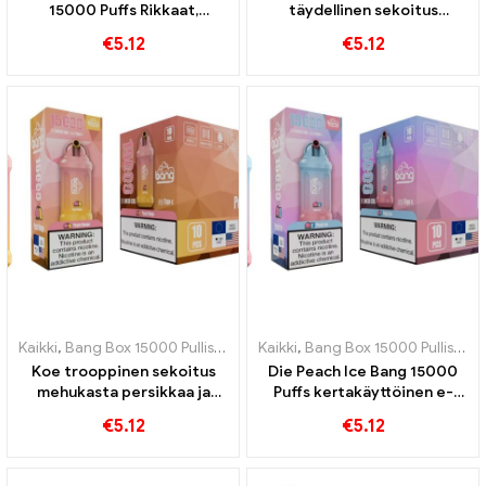
15000 Puffs Rikkaat,
täydellinen sekoitus
granaattiomenan
tuoretta ananasta ja
€
5.12
€
5.12
hedelmäinen tuoksu
kermaista kookosta
vapperien nautittavaksi
Kaikki
,
Bang Box 15000 Pullistaa
,
Kertakäyttöiset e-savukkeet Ruots
Kaikki
,
Bang Box 15000 Pullistaa
,
Koe trooppinen sekoitus
Die Peach Ice Bang 15000
mehukasta persikkaa ja
Puffs kertakäyttöinen e-
makeaa mangoa Bang
savuke yhdistää persikan
€
5.12
€
5.12
kertakäyttöisellä e-
makeuden ja raikkaan
savukkeella 15000 Puffs
viileyden