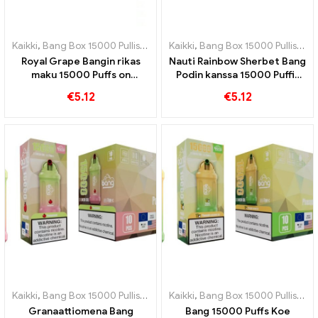
Kaikki
,
Bang Box 15000 Pullistaa
,
Kertakäyttöiset e-savukkeet Ruots
Kaikki
,
Bang Box 15000 Pullistaa
,
Royal Grape Bangin rikas
Nauti Rainbow Sherbet Bang
maku 15000 Puffs on
Podin kanssa 15000 Puffit
todellinen kunnianosoitus
täynnä erilaisia ​​hedelmäisiä
€
5.12
€
5.12
kuninkaallisille hedelmille
aromeja
Kaikki
,
Bang Box 15000 Pullistaa
,
Kertakäyttöiset e-savukkeet Ruots
Kaikki
,
Bang Box 15000 Pullistaa
,
Granaattiomena Bang
Bang 15000 Puffs Koe