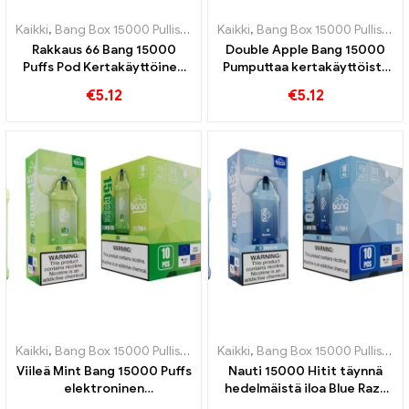
Kaikki
,
Bang Box 15000 Pullistaa
,
Kertakäyttöiset e-savukkeet Ruots
Kaikki
,
Bang Box 15000 Pullistaa
,
Rakkaus 66 Bang 15000
Double Apple Bang 15000
Puffs Pod Kertakäyttöinen
Pumputtaa kertakäyttöistä
elektroninen savuke
e-savuketta kokeaksesi
€
5.12
€
5.12
Täydellinen yhdistelmä
omenoiden makeutta
tuoreita makuja
Kaikki
,
Bang Box 15000 Pullistaa
,
Kertakäyttöiset e-savukkeet Ruots
Kaikki
,
Bang Box 15000 Pullistaa
,
Viileä Mint Bang 15000 Puffs
Nauti 15000 Hitit täynnä
elektroninen
hedelmäistä iloa Blue Razz
kertakäyttöinen savuke
Ice Bang Podilla, joka on