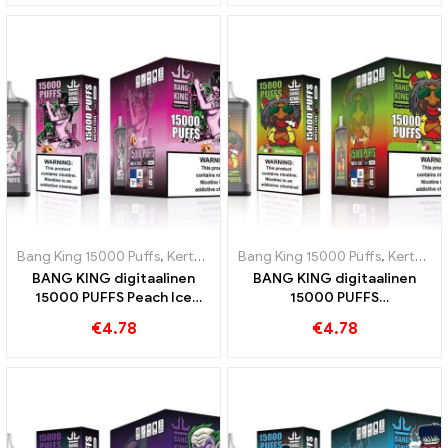
guavasta
Bang King 15000 Puffs
,
Kertakäyttöiset e-savukkeet Ruotsi
Bang King 15000 Puffs
,
Kertakäyttöiset e-savukkeet Ruotsi
,
Kertakä
BANG KING digitaalinen
BANG KING digitaalinen
15000 PUFFS Peach Ice
15000 PUFFS
kertakäyttöinen
Kertakäyttöinen
€
4.78
€
4.78
sähkötupakka
sähkötupakka Herkullinen
sekoitus punaisia ​​ja vihreitä
omenoita