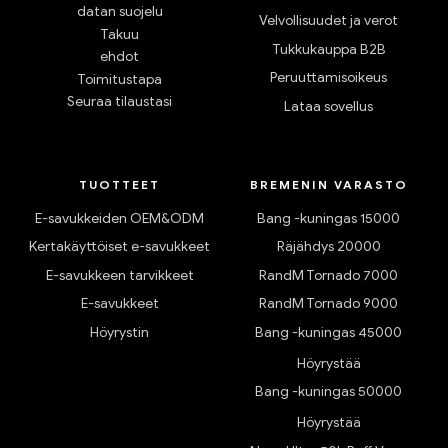
datan suojelu
Velvollisuudet ja verot
Takuu
Tukkukauppa B2B
ehdot
Peruuttamisoikeus
Toimitustapa
Seuraa tilaustasi
Lataa sovellus
TUOTTEET
BREMENIN VARASTO
E-savukkeiden OEM&ODM
Bang -kuningas 15000
Kertakäyttöiset e-savukkeet
Räjähdys 20000
E-savukkeen tarvikkeet
RandM Tornado 7000
E-savukkeet
RandM Tornado 9000
Höyrystin
Bang -kuningas 45000
Höyrystää
Bang -kuningas 50000
Höyrystää