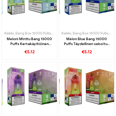
Kaikki
,
Bang Box 15000 Pullistaa
,
Kertakäyttöiset e-savukkeet Ruots
Kaikki
,
Bang Box 15000 Pullistaa
,
Meloni Minttu Bang 15000
Melon Blue Bang 15000
Puffs Kertakäyttöinen
Puffs Täydellinen sekoitus
ladattava e-savuke yhdistää
melonia ja mustikkaa
€
5.12
€
5.12
melonin makeuden mintun
tuoreuteen