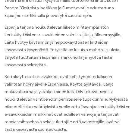
takia maalla on suuri kysyntä näille tuotteille. Brändit, kuten
Randm, Yksitoista laatikkoa ja Fumot ovat jo edustettuna
Espanjan markkinoilla ja ovat yhä suositumpia.
Espanja tarjoaa houkuttelevan liiketoimintaympäristön
kertakäyttöisten e-savukkeiden valmistajille ja jälleenmyyjille,
Laite hyötyy käytännön ja helppokäyttöisten laitteiden
kasvavasta kysynnästä. Yrityksille on lukuisia mahdollisuuksia,
tarjota tuotteitaan Espanjan markkinoilla ja hyötyä tästä
kasvavasta sektorista.
Kertakäyttöiset e-savukkeet ovat kehittyneet edulliseen
valintaan höyrylaivalle Espanjassa. Käyttäjäystäväsi, Laaja
makuvalikoima ja yksinkertainen käsittely tekevät sinusta
houkuttelevan vaihtoehdon perinteiselle tupakoinnille. Nykyisistä
oikeudellisista määräyksistä huolimatta Espanjan kertakäyttöisten
e-savukkeiden markkinat ovat edelleen vahvoja ja tarjoavat
monia vaihtoehtoja sekä kuluttajille että valmistajille, hyötyä
tästä kasvavasta suuntauksesta.