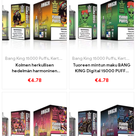
Bang King 15000 Puffs
,
Kertakäyttöiset e-savukkeet Ruotsi
Bang King 15000 Puffs
,
Kertakäyttöiset e-savukkeet Ruotsi
,
Kertakä
Kolmen herkullisen
Tuoreen mintun maku BANG
hedelmän harmoninen
KING Digital 15000 PUFFS
sekoitus intensiiviseen
Cool Mint 15000 Puffs
€
4.78
€
4.78
BANG KING Digital -
kokemukseen 15000 PUFFIT