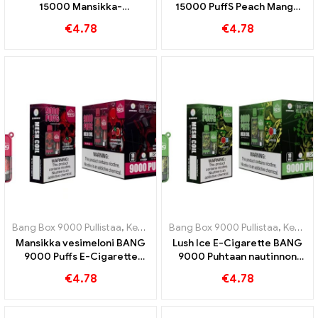
15000 Mansikka-
15000 PuffS Peach Mango
vesimelonin purema 15000
15000 Puffaa
€
4.78
€
4.78
Virkistävä maku
kertakäyttöisiä e-
kertakäyttöinen e-savuke
savukkeita trooppiseen
hauskanpitoon
Bang Box 9000 Pullistaa
,
Kertakäyttöiset e-savukkeet Ruotsi
Bang Box 9000 Pullistaa
,
Kertakäyttöiset e-savukkeet Ruotsi
,
Kertak
Mansikka vesimeloni BANG
Lush Ice E-Cigarette BANG
9000 Puffs E-Cigarette
9000 Puhtaan nautinnon
Hedelmäinen nautinto
piirteitä
€
4.78
€
4.78