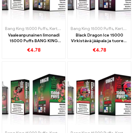
Bang King 15000 Puffs
,
Kertakäyttöiset e-savukkeet Ruotsi
Bang King 15000 Puffs
,
Kertakäyttöiset e-savukkeet Ruotsi
,
Kertakä
Vaaleanpunainen limonadi
Black Dragon Ice 15000
15000 Puffs BANG KING
Virkistävä jääpala ja tuoreus
Digital 15000 PUFFIT
BANG KING Digital 15000
€
4.78
€
4.78
Virkistävä kokemus
PUFFIT