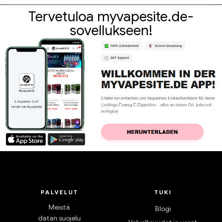
Tervetuloa myvapesite.de-
sovellukseen!
PALVELUT
TUKI
Meistä
Blogi
datan suojelu