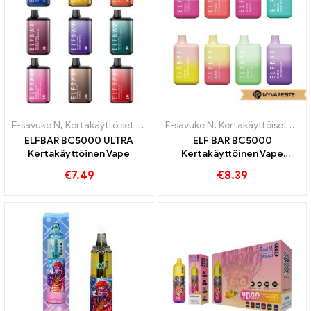
E-savuke N
,
Kertakäyttöiset e-savukkeet
E-savuke N
,
Tullivapaat tavarat
,
Kertakäyttöiset e-savukkeet
ELFBAR BC5000 ULTRA
ELF BAR BC5000
Kertakäyttöinen Vape
Kertakäyttöinen Vape
650mAh 5000 Puffs
€
7.49
€
8.39