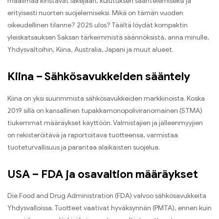
maailmaa kiristävät lakejaan, kulutuksen sääntelemiseksi ja
erityisesti nuorten suojelemiseksi. Mikä on tämän vuoden
oikeudellinen tilanne? 2025 ulos? Täältä löydät kompaktin
yleiskatsauksen Saksan tärkeimmistä säännöksistä, anna minulle,
Yhdysvaltoihin, Kiina, Australia, Japani ja muut alueet.
Kiina – Sähkösavukkeiden sääntely
Kiina on yksi suurimmista sähkösavukkeiden markkinoista. Koska
2019 sillä on kansallinen tupakkamonopoliviranomainen (STMA)
tiukemmat määräykset käyttöön. Valmistajien ja jälleenmyyjien
on rekisteröitävä ja raportoitava tuotteensa, varmistaa
tuoteturvallisuus ja parantaa alaikäisten suojelua.
USA – FDA ja osavaltion määräykset
Die Food and Drug Administration (FDA) valvoo sähkösavukkeita
Yhdysvalloissa. Tuotteet vaativat hyväksynnän (PMTA), ennen kuin