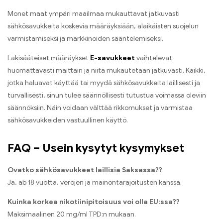
Monet maat ympäri maailmaa mukauttavat jatkuvasti
sähkösavukkeita koskevia määräyksiään, alaikäisten suojelun
varmistamiseksi ja markkinoiden sääntelemiseksi.
Lakisääteiset määräykset
E-savukkeet
vaihtelevat
huomattavasti maittain ja niitä mukautetaan jatkuvasti. Kaikki,
jotka haluavat käyttää tai myydä sähkösavukkeita laillisesti ja
turvallisesti, sinun tulee säännöllisesti tutustua voimassa oleviin
säännöksiin. Näin voidaan välttää rikkomukset ja varmistaa
sähkösavukkeiden vastuullinen käyttö.
FAQ – Usein kysytyt kysymykset
Ovatko sähkösavukkeet laillisia Saksassa??
Ja, ab 18 vuotta, verojen ja mainontarajoitusten kanssa.
Kuinka korkea nikotiinipitoisuus voi olla EU:ssa??
Maksimaalinen 20 mg/ml TPD:n mukaan.