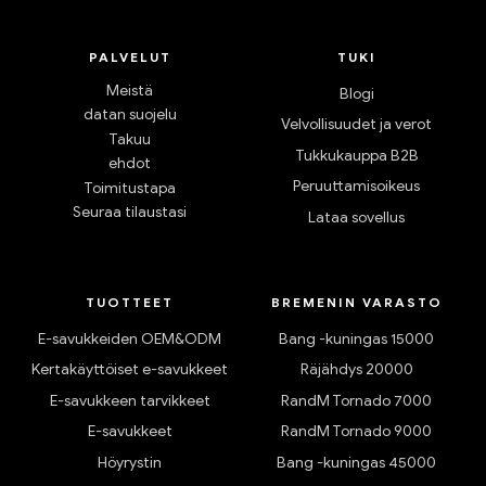
PALVELUT
TUKI
Meistä
Blogi
datan suojelu
Velvollisuudet ja verot
Takuu
Tukkukauppa B2B
ehdot
Peruuttamisoikeus
Toimitustapa
Seuraa tilaustasi
Lataa sovellus
TUOTTEET
BREMENIN VARASTO
E-savukkeiden OEM&ODM
Bang -kuningas 15000
Kertakäyttöiset e-savukkeet
Räjähdys 20000
E-savukkeen tarvikkeet
RandM Tornado 7000
E-savukkeet
RandM Tornado 9000
Höyrystin
Bang -kuningas 45000