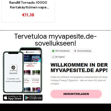
RandM Tornado 10000
Kertakäyttöinen vape
10000 Junat
€
11.38
Tervetuloa myvapesite.de-
sovellukseen!