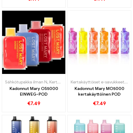
Sähkötupakka ilman N
,
Kertakäyttöiset e-savukkeet
,
Pod
,
Tullivapaa
Kertakäyttöiset e-savukkeet
,
Po
Kadonnut Mary OS5000
Kadonnut Mary MO5000
EINWEG-POD
kertakäyttöinen POD
€
7.49
€
7.49