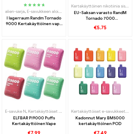
Kertakäyttöinen nikotiinia sisältävä sähkötupakka
Arvioitu
5.00
alien-sarja
,
E-savukkeen aloitussetti
,
Kertakäyttöiset e-savukkeet
EU-Saksan varasto RandM
ulos 5
I lagerraum Randm Tornado
Tornado 7000
9000 Kertakäyttöinen vape
Kertakäyttöinen vape 7000
€
5.75
9000 Puffs
Puffs
E-savuke N
,
Kertakäyttöiset e-savukkeet
,
Pod
,
Tullivapaat tavarat
Kertakäyttöiset e-savukkeet
,
Po
ELFBAR Pi9000 Puffs
Kadonnut Mary BM5000
Kertakäyttöinen Vape
kertakäyttöinen POD
€
7.99
€
7.49