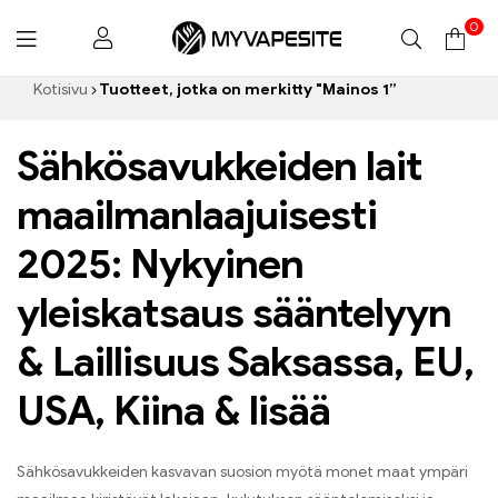
0
Myvapesite.de
Kotisivu
Tuotteet, jotka on merkitty "Mainos 1”
Sähkösavukkeiden lait
maailmanlaajuisesti
2025: Nykyinen
yleiskatsaus sääntelyyn
& Laillisuus Saksassa, EU,
USA, Kiina & lisää
Sähkösavukkeiden kasvavan suosion myötä monet maat ympäri