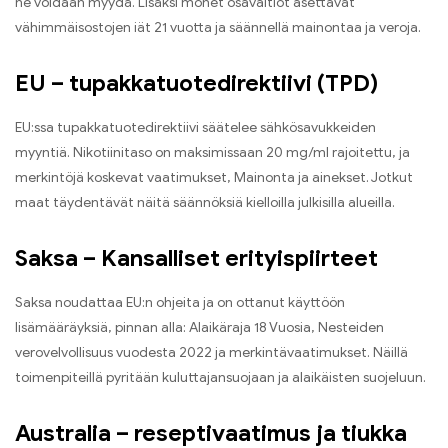
ne voidaan myydä. Lisäksi monet osavaltiot asettavat
vähimmäisostojen iät 21 vuotta ja säännellä mainontaa ja veroja.
EU – tupakkatuotedirektiivi (TPD)
EU:ssa tupakkatuotedirektiivi säätelee sähkösavukkeiden
myyntiä. Nikotiinitaso on maksimissaan 20 mg/ml rajoitettu, ja
merkintöjä koskevat vaatimukset, Mainonta ja ainekset. Jotkut
maat täydentävät näitä säännöksiä kielloilla julkisilla alueilla.
Saksa – Kansalliset erityispiirteet
Saksa noudattaa EU:n ohjeita ja on ottanut käyttöön
lisämääräyksiä, pinnan alla: Alaikäraja 18 Vuosia, Nesteiden
verovelvollisuus vuodesta 2022 ja merkintävaatimukset. Näillä
toimenpiteillä pyritään kuluttajansuojaan ja alaikäisten suojeluun.
Australia – reseptivaatimus ja tiukka