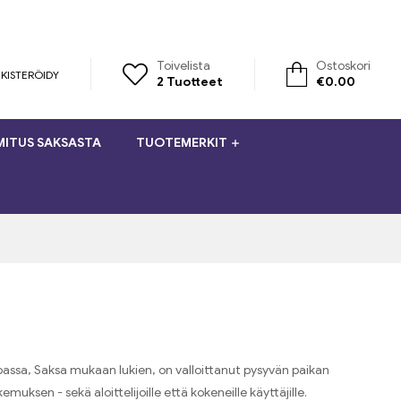
Toivelista
Ostoskori
KISTERÖIDY
2
Tuotteet
€
0.00
MITUS SAKSASTA
TUOTEMERKIT
assa, Saksa mukaan lukien, on valloittanut pysyvän paikan
uksen - sekä aloittelijoille että kokeneille käyttäjille.