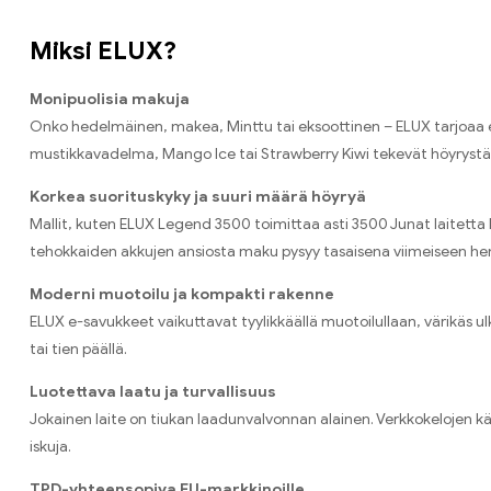
Miksi ELUX?
Monipuolisia makuja
Onko hedelmäinen, makea, Minttu tai eksoottinen – ELUX tarjoaa en
mustikkavadelma, Mango Ice tai Strawberry Kiwi tekevät höyryst
Korkea suorituskyky ja suuri määrä höyryä
Mallit, kuten ELUX Legend 3500 toimittaa asti 3500 Junat laitetta k
tehokkaiden akkujen ansiosta maku pysyy tasaisena viimeiseen hen
Moderni muotoilu ja kompakti rakenne
ELUX e-savukkeet vaikuttavat tyylikkäällä muotoilullaan, värikäs 
tai tien päällä.
Luotettava laatu ja turvallisuus
Jokainen laite on tiukan laadunvalvonnan alainen. Verkkokelojen k
iskuja.
TPD-yhteensopiva EU-markkinoille