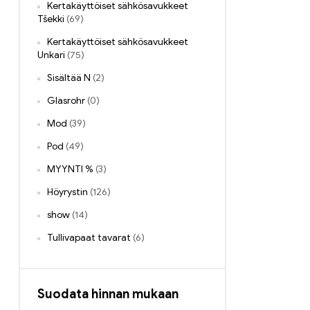
Kertakäyttöiset sähkösavukkeet
Tšekki
(69)
Kertakäyttöiset sähkösavukkeet
Unkari
(75)
Sisältää N
(2)
Glasrohr
(0)
Mod
(39)
Pod
(49)
MYYNTI %
(3)
Höyrystin
(126)
show
(14)
Tullivapaat tavarat
(6)
Suodata hinnan mukaan