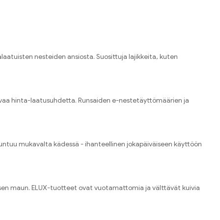
atuisten nesteiden ansiosta. Suosittuja lajikkeita, kuten
 vahvaa hinta-laatusuhdetta. Runsaiden e-nestetäyttömäärien ja
 tuntuu mukavalta kädessä - ihanteellinen jokapäiväiseen käyttöön
visen maun. ELUX-tuotteet ovat vuotamattomia ja välttävät kuivia