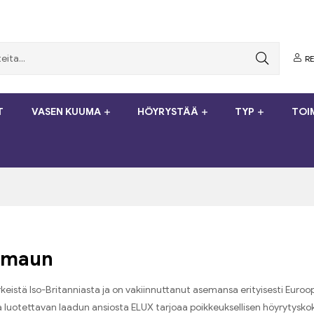
RE
T
VASEN KUUMA
HÖYRYSTÄÄ
TYP
TOI
a maun
istä Iso-Britanniasta ja on vakiinnuttanut asemansa erityisesti Euroop
a luotettavan laadun ansiosta ELUX tarjoaa poikkeuksellisen höyrytyskokem