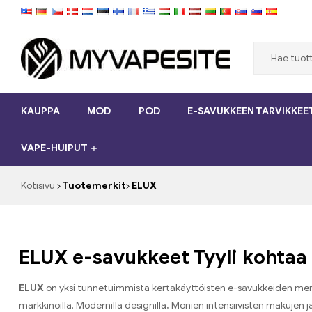
Myvapesite.de
KAUPPA
MOD
POD
E-SAVUKKEEN TARVIKKEE
Tilaa
e-
VAPE-HUIPUT
savukkeet
halpaa
verkossa
Kotisivu
Tuotemerkit
ELUX
osoitteessa
MyVapesite.de
ELUX e-savukkeet Tyyli kohta
ELUX
on yksi tunnetuimmista kertakäyttöisten e-savukkeiden merke
markkinoilla. Modernilla designilla, Monien intensiivisten makujen j