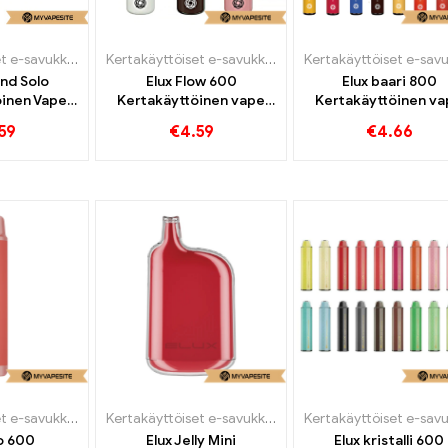
Kertakäyttöiset e-savukkeet
Kertakäyttöiset e-savukkeet
nd Solo
Elux Flow 600
Elux baari 800
öinen Vape
Kertakäyttöinen vape
Kertakäyttöinen v
uffs
600 Puffs
800 Puffs
59
€
4.59
€
4.66
Kertakäyttöiset e-savukkeet
Kertakäyttöiset e-savukkeet
o 600
Elux Jelly Mini
Elux kristalli 600