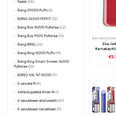
Kaikki
(55)
Bang 20000 Puffs
(3)
BANG 36000 PUFFIT
(12)
Bang Box 15000 Pullistaa
(22)
Bang Box 9000 Pullistaa
(12)
Elux Jel
Bang KING
(26)
Kertakäytt
Bang King 15000 Puffs
(19)
€
5.
Bang King Smart Screen 15000
Pullistaa
(10)
BANG XXL NT15000
(0)
E-savuke N
(8)
Sähkötupakka ilman N
(1)
E-savukkeen aloitussetti
(32)
E-savukkeen tarvikkeet
(0)