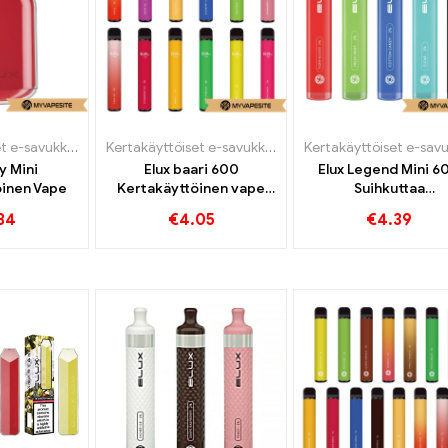
Kertakäyttöiset e-savukkeet
Kertakäyttöiset e-savukkeet
ly Mini
Elux baari 600
Elux Legend Mini 6
öinen Vape
Kertakäyttöinen vape
Suihkuttaa
600 Puffs
kertakäyttöistä höy
34
€
4.05
€
4.39