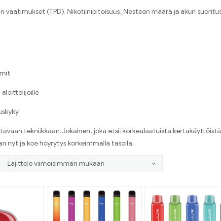
 vaatimukset (TPD). Nikotiinipitoisuus, Nesteen määrä ja akun suorituskyk
mit
oittelijoille
uskyky
aan tekniikkaan. Jokainen, joka etsii korkealaatuista kertakäyttöistä sä
 nyt ja koe höyrytys korkeimmalla tasolla.