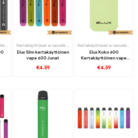
Kertakäyttöiset e-savukkeet
Kertakäyttöiset e-savukkeet
Kertakäyttöiset e-savukkeet
00
Elux Slim kertakäyttöinen
Elux Koko 600
vape 600 Junat
Kertakäyttöinen vape
ryä
600 Puffs
€
4.59
€
4.59