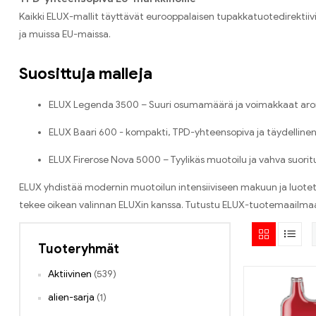
Kaikki ELUX-mallit täyttävät eurooppalaisen tupakkatuotedirektiivin
ja muissa EU-maissa.
Suosittuja malleja
ELUX Legenda 3500 – Suuri osumamäärä ja voimakkaat aro
ELUX Baari 600 - kompakti, TPD-yhteensopiva ja täydellinen al
ELUX Firerose Nova 5000 – Tyylikäs muotoilu ja vahva suorit
ELUX yhdistää modernin muotoilun intensiiviseen makuun ja luotettav
tekee oikean valinnan ELUXin kanssa. Tutustu ELUX-tuotemaailmaan
Tuoteryhmät
Aktiivinen
(539)
alien-sarja
(1)