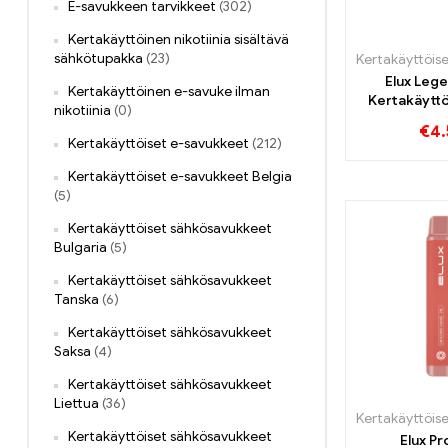
E-savukkeen tarvikkeet
(302)
Kertakäyttöinen nikotiinia sisältävä
sähkötupakka
(23)
Elux Lege
Kertakäyttöinen e-savuke ilman
Kertakäytt
nikotiinia
(0)
600 P
€
4.
Kertakäyttöiset e-savukkeet
(212)
Kertakäyttöiset e-savukkeet Belgia
(5)
Kertakäyttöiset sähkösavukkeet
Bulgaria
(5)
Kertakäyttöiset sähkösavukkeet
Tanska
(6)
Kertakäyttöiset sähkösavukkeet
Saksa
(4)
Kertakäyttöiset sähkösavukkeet
Liettua
(36)
Kertakäyttöiset sähkösavukkeet
Elux Pr