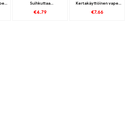
ape
Suihkuttaa
Kertakäyttöinen vape
kertakäyttöistä höyryä
4000 Puffs
€
4.79
€
7.66