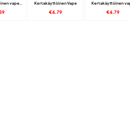
öinen vape
Kertakäyttöinen Vape
Kertakäyttöinen v
uffs
600 Puffs
39
€
4.79
€
4.79