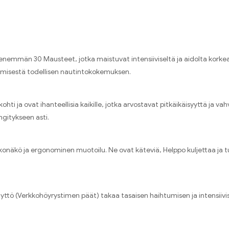
emmän 30 Mausteet, jotka maistuvat intensiiviseltä ja aidolta korkeala
ämisestä todellisen nautintokokemuksen.
ohti ja ovat ihanteellisia kaikille, jotka arvostavat pitkäikäisyyttä ja
gitykseen asti.
ulkonäkö ja ergonominen muotoilu. Ne ovat käteviä, Helppo kuljettaa ja
äyttö (Verkkohöyrystimen päät) takaa tasaisen haihtumisen ja intensii