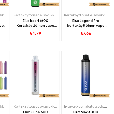
Kertakäyttöiset e-savukkeet
Kertakäyttöiset e-savukkeet
Kertakäyttöiset e-savukkeet
Elux baari 1500
Elux Legend Pro
ape
Kertakäyttöinen vape
kertakäyttöinen vape
1500 Puffs
3500 Junat
€
4.79
€
7.66
Kertakäyttöiset e-savukkeet
Kertakäyttöiset e-savukkeet
E-savukkeen aloitussetti
,
Kerta
Elux Cube 600
Elux Max 4000