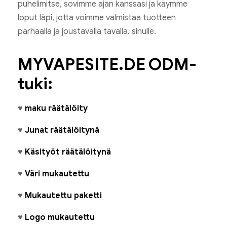
puhelimitse, sovimme ajan kanssasi ja käymme
loput läpi, jotta voimme valmistaa tuotteen
parhaalla ja joustavalla tavalla. sinulle.
MYVAPESITE.DE ODM-
tuki:
♥
maku räätälöity
♥
Junat räätälöitynä
♥
Käsityöt räätälöitynä
♥
Väri mukautettu
♥
Mukautettu paketti
♥
Logo mukautettu