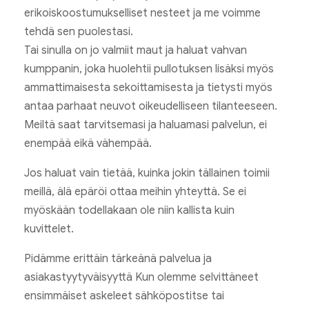
erikoiskoostumukselliset nesteet ja me voimme
tehdä sen puolestasi.
Tai sinulla on jo valmiit maut ja haluat vahvan
kumppanin, joka huolehtii pullotuksen lisäksi myös
ammattimaisesta sekoittamisesta ja tietysti myös
antaa parhaat neuvot oikeudelliseen tilanteeseen.
Meiltä saat tarvitsemasi ja haluamasi palvelun, ei
enempää eikä vähempää.
Jos haluat vain tietää, kuinka jokin tällainen toimii
meillä, älä epäröi ottaa meihin yhteyttä. Se ei
myöskään todellakaan ole niin kallista kuin
kuvittelet.
Pidämme erittäin tärkeänä palvelua ja
asiakastyytyväisyyttä Kun olemme selvittäneet
ensimmäiset askeleet sähköpostitse tai