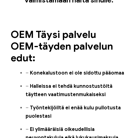
OEM Täysi palvelu
OEM-täyden palvelun
edut:
–
Konekalustoon ei ole sidottu pääomaa
–
Halleissa ei tehdä kunnostustöitä
täytteen vaatimustenmukaiseksi
–
Työntekijöiltä ei enää kulu pullotusta
puolestasi
–
Ei ylimääräisiä oikeudellisia
neuvontakuluja eikä lukukausimaksuja