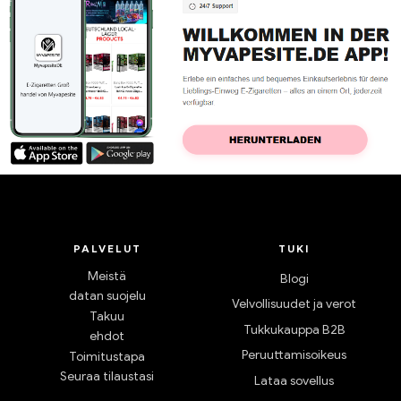
PALVELUT
TUKI
Meistä
Blogi
datan suojelu
Velvollisuudet ja verot
Takuu
Tukkukauppa B2B
ehdot
Peruuttamisoikeus
Toimitustapa
Seuraa tilaustasi
Lataa sovellus