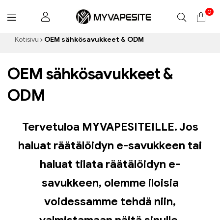
0
Myvapesite.de
Kotisivu
OEM sähkösavukkeet & ODM
OEM sähkösavukkeet &
ODM
Tervetuloa MYVAPESITEILLE. Jos
haluat räätälöidyn e-savukkeen tai
haluat tilata räätälöidyn e-
savukkeen, olemme iloisia
voidessamme tehdä niin,
valmistamaan näitä sinulle.