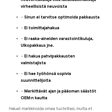
virheellisistä neuvoista
–
Sinun ei tarvitse optimoida pakkausta
–
Ei toimittajahakua
–
Ei raaka-aineiden varastointikuluja,
Ulkopakkaus jne.
–
Ei hakua pahvipakkausten
valmistajista
–
Ei hae työhönsä sopivia
suunnittelijoita
–
Merkittävät ajan ja pääoman säästöt
OEM:n kautta
Haluat markkinoida omaa tuotettasi, mutta et