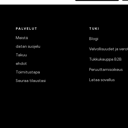
PALVELUT
TUKI
Meistä
Blogi
datan suojelu
Velvollisuudet ja vero
Takuu
Tukkukauppa B2B
ehdot
Peruuttamisoikeus
Toimitustapa
Lataa sovellus
Seuraa tilaustasi