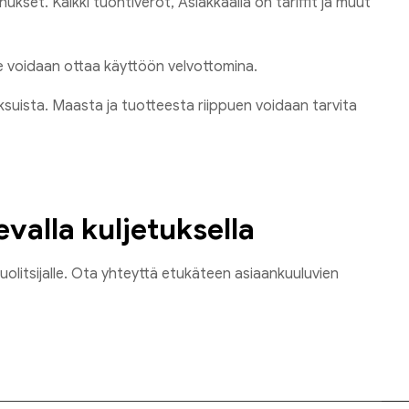
kset. Kaikki tuontiverot, Asiakkaalla on tariffit ja muut
me voidaan ottaa käyttöön velvottomina.
maksuista. Maasta ja tuotteesta riippuen voidaan tarvita
evalla kuljetuksella
huolitsijalle. Ota yhteyttä etukäteen asiaankuuluvien