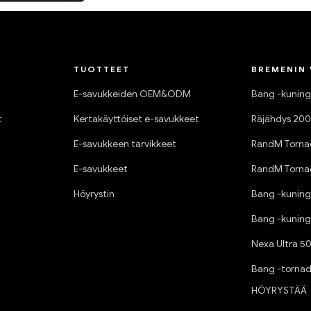
TUOTTEET
BREMENIN
E-savukkeiden OEM&ODM
Bang -kunin
t
Kertakäyttöiset e-savukkeet
Räjähdys 20
E-savukkeen tarvikkeet
RandM Torna
E-savukkeet
RandM Torna
Höyrystin
Bang -kuning
Bang -kuning
Nexa Ultra 50
Bang -torna
HÖYRYSTÄÄ