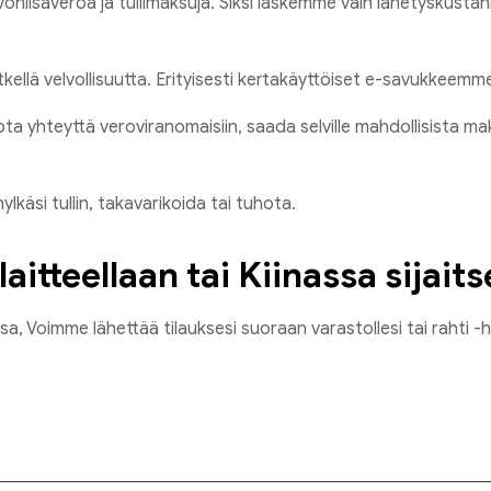
nlisäveroa ja tullimaksuja. Siksi laskemme vain lähetyskustannu
ellä velvollisuutta. Erityisesti kertakäyttöiset e-savukkeem
a ota yhteyttä veroviranomaisiin, saada selville mahdollisista 
käsi tullin, takavarikoida tai tuhota.
itteellaan tai Kiinassa sijaits
sa, Voimme lähettää tilauksesi suoraan varastollesi tai rahti -