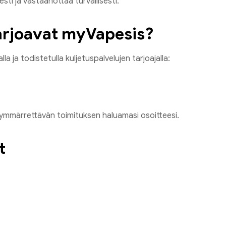
esti ja vastaanottaa turvallisesti.
arjoavat myVapesis?
a ja todistetulla kuljetuspalvelujen tarjoajalla:
ymmärrettävän toimituksen haluamasi osoitteesi.
t