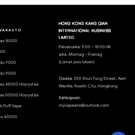
 VARASTO
gas 15000
Palveluaika: 9:00 – 18:00 HK
000
aika, Montag – Freitag
(Lomat pois lukien)
do 7000
do 9000
Osoite:
200 Shun Fung Street, Awh
as 45000 Höyrystää
Wanille, Kowlin City, Hongkong
as 50000 Höyrystää
Sähköposti:
myvapesite@outlook.com
k Puff Vape
do 40000