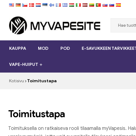
Myvapesite.de
KAUPPA
MOD
POD
E-SAVUKKEEN TARVIKKEE
Tilaa
e-
VAPE-HUIPUT
savukkeet
halpaa
verkossa
Kotisivu
Toimitustapa
osoitteessa
MyVapesite.de
Toimitustapa
Toimituksella on ratkaiseva rooli tilaamalla myVapesis. Hal