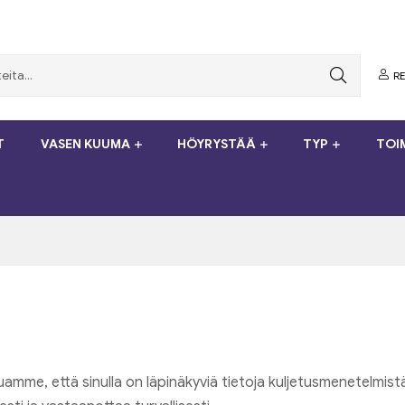
RE
T
VASEN KUUMA
HÖYRYSTÄÄ
TYP
TOI
uamme, että sinulla on läpinäkyviä tietoja kuljetusmenetelmistä,