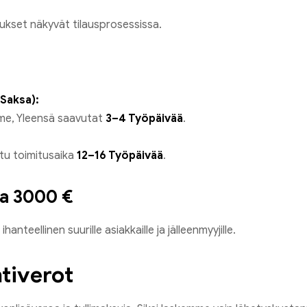
ukset näkyvät tilausprosessissa.
Saksa):
me, Yleensä saavutat
3–4 Työpäivää
.
itu toimitusaika
12–16 Työpäivää
.
ta 3000 €
nteellinen suurille asiakkaille ja jälleenmyyjille.
ntiverot