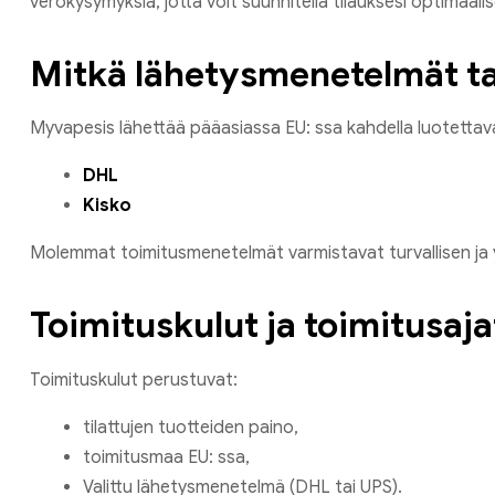
verokysymyksiä, jotta voit suunnitella tilauksesi optimaalis
Mitkä lähetysmenetelmät t
Myvapesis lähettää pääasiassa EU: ssa kahdella luotettavall
DHL
Kisko
Molemmat toimitusmenetelmät varmistavat turvallisen ja 
Toimituskulut ja toimitusaja
Toimituskulut perustuvat:
tilattujen tuotteiden paino,
toimitusmaa EU: ssa,
Valittu lähetysmenetelmä (DHL tai UPS).