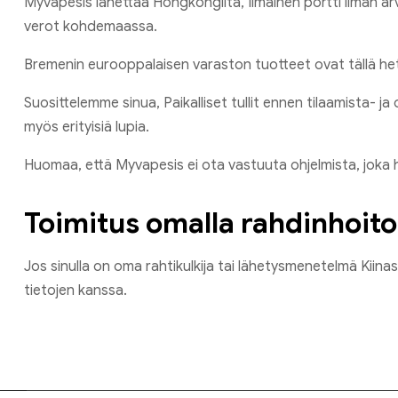
Myvapesis lähettää Hongkongilta, Ilmainen portti ilman arvo
verot kohdemaassa.
Bremenin eurooppalaisen varaston tuotteet ovat tällä hetk
Suosittelemme sinua, Paikalliset tullit ennen tilaamista- j
myös erityisiä lupia.
Huomaa, että Myvapesis ei ota vastuuta ohjelmista, joka hyl
Toimitus omalla rahdinhoitola
Jos sinulla on oma rahtikulkija tai lähetysmenetelmä Kiinas
tietojen kanssa.