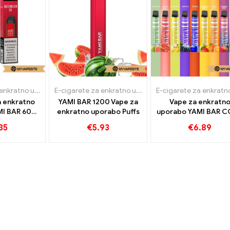
E-cigarete za enkratno uporabo
E-cigarete za enkratno uporabo
a enkratno
YAMI BAR 1200 Vape za
Vape za enkratn
MI BAR 600
enkratno uporabo Puffs
uporabo YAMI BAR 
jenci
3000 Napihnjenc
35
€
5.93
€
6.89