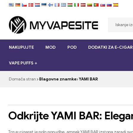
Myvapesite.de
NAKUPUJTE
MOD
POD
DODATKI ZA E-CIGAR
Naročite
e-
VAPE PUFFS
cigarete
poceni
na
Domača stran
Blagovne znamke
YAMI BAR
spletu
na
myvapesite.de
Odkrijte YAMI BAR
:
Elega
Trg e-cigaret je poln ponudbe
,
ampak YAMI BAR izstopa zaradi sv