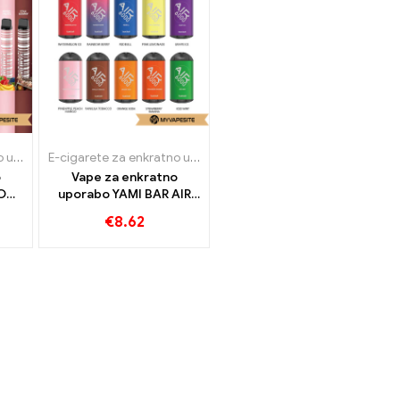
E-cigarete za enkratno uporabo
E-cigarete za enkratno uporabo
o
Vape za enkratno
CODE
uporabo YAMI BAR AIR
i
6000 Napihnjenci
€
8.62