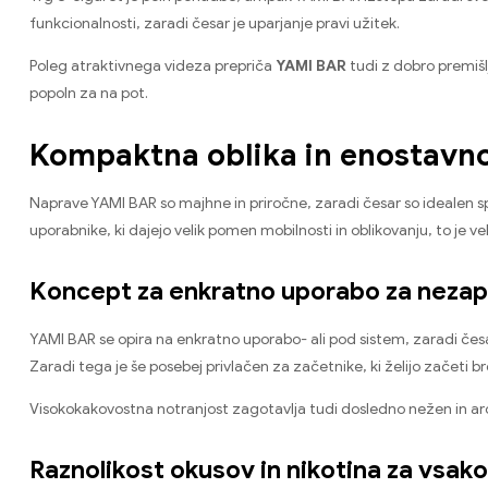
funkcionalnosti
,
zaradi česar je uparjanje pravi užitek
.
Poleg atraktivnega videza prepriča
YAMI BAR
tudi z dobro premi
popoln za na pot
.
Kompaktna oblika in enostavno 
Naprave YAMI BAR so majhne in priročne
,
zaradi česar so idealen s
uporabnike,
ki dajejo velik pomen mobilnosti in oblikovanju
,
to je ve
Koncept za enkratno uporabo za nezap
YAMI BAR se opira na enkratno uporabo
-
ali pod sistem
,
zaradi čes
Zaradi tega je še posebej privlačen za začetnike
,
ki želijo začeti 
Visokokakovostna notranjost zagotavlja tudi dosledno nežen in a
Raznolikost okusov in nikotina za vsak