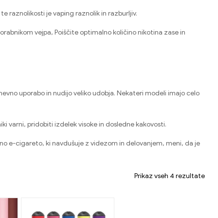
te raznolikosti je vaping raznolik in razburljiv
.
orabnikom vejpa
,
Poiščite optimalno količino nikotina zase in
nevno uporabo in nudijo veliko udobja
.
Nekateri modeli imajo celo
ki varni
,
pridobiti izdelek visoke in dosledne kakovosti
.
tno e-cigareto
,
ki navdušuje z videzom in delovanjem
,
meni, da je
Prikaz vseh 4 rezultate