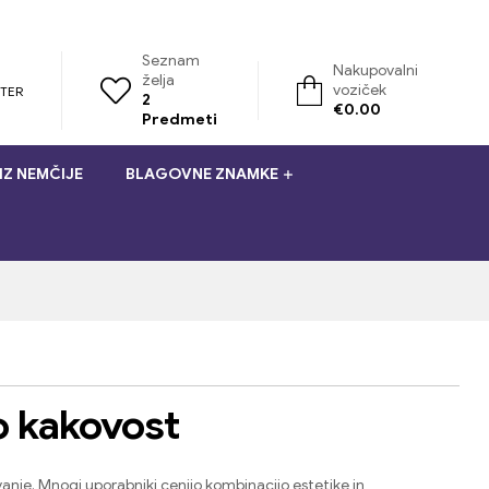
Seznam
Nakupovalni
želja
voziček
STER
2
€
0.00
Predmeti
IZ NEMČIJE
BLAGOVNE ZNAMKE
o kakovost
vanje
.
Mnogi uporabniki cenijo kombinacijo estetike in