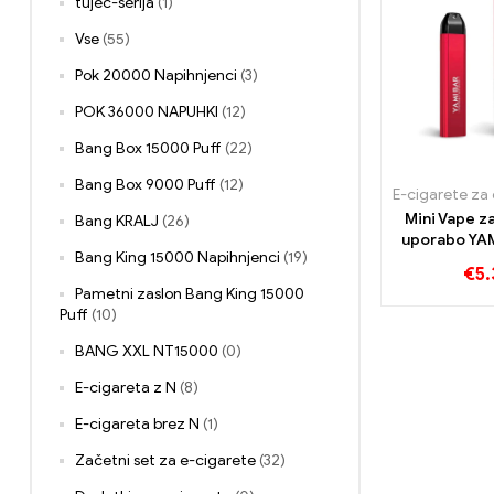
tujec-serija
(1)
Vse
(55)
Pok 20000 Napihnjenci
(3)
POK 36000 NAPUHKI
(12)
Bang Box 15000 Puff
(22)
Bang Box 9000 Puff
(12)
Mini Vape z
Bang KRALJ
(26)
uporabo YA
Bang King 15000 Napihnjenci
(19)
Napihn
€
5.
Pametni zaslon Bang King 15000
Puff
(10)
BANG XXL NT15000
(0)
E-cigareta z N
(8)
E-cigareta brez N
(1)
Začetni set za e-cigarete
(32)