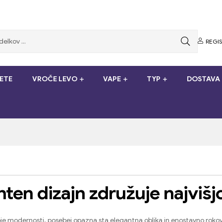
REGI
ETE
VROČE LEVO
VAPE
TYP
DOSTAVA 
nten dizajn združuje najvišj
oje modernosti
,
posebej opazna sta elegantna oblika in enostavno roko