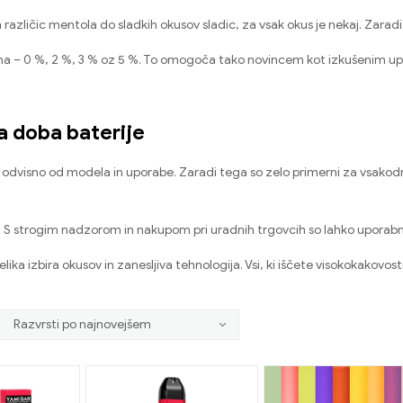
različic mentola do sladkih okusov sladic, za vsak okus je nekaj
.
Zaradi 
na –
0 %, 2 %, 3 % oz 5 %.
To omogoča tako novincem kot izkušenim up
ka doba baterije
,
odvisno od modela in uporabe
.
Zaradi tega so zelo primerni za vsakod
.
S strogim nadzorom in nakupom pri uradnih trgovcih so lahko uporabni
elika izbira okusov in zanesljiva tehnologija
.
Vsi, ki iščete visokokakovos