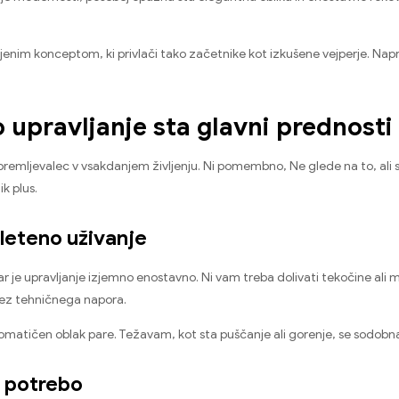
šljenim konceptom
, ki privlači tako začetnike kot izkušene vejperje. Nap
upravljanje sta glavni prednosti
premljevalec v vsakdanjem življenju
. Ni pomembno,
Ne glede na to, ali
lik plus
.
leteno uživanje
ar je upravljanje izjemno enostavno
.
Ni vam treba dolivati ​​tekočine ali
brez tehničnega napora
.
romatičen oblak pare
.
Težavam, kot sta puščanje ali gorenje, se sodobn
o potrebo