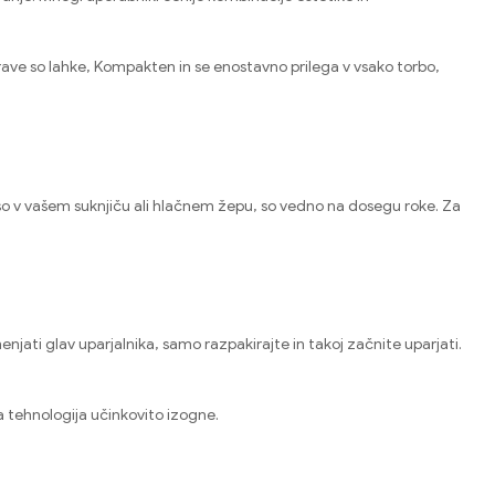
rave so lahke,
Kompakten in se enostavno prilega v vsako torbo,
 so v vašem suknjiču ali hlačnem žepu, so vedno na dosegu roke
. Za
 menjati glav uparjalnika, samo razpakirajte in takoj začnite uparjati
.
a tehnologija učinkovito izogne
.