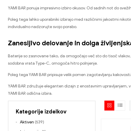
YAMI BAR ponuja impresivno izbiro okusov
.
Od sadnih not do svežih 
Poleg tega lahko uporabniki izbirajo med različnimi jakostmi nikoti
individualno nadzorujte svojo porabo
.
Zanesljivo delovanje in dolga življenjs
Baterije so zasnovane tako
,
da omogočajo več sto do tisoč vlakov
sodobna vrata Type-C
, omogoča hitro polnjenje.
Poleg tega YAMI BAR pripisuje velik pomen zagotavljanju kakovosti
YAMI BAR združuje eleganten dizajn z enostavnim upravljanjem
,
v
YAMI BAR odlična izbira
.
Kategorije izdelkov
Aktiven
(539)