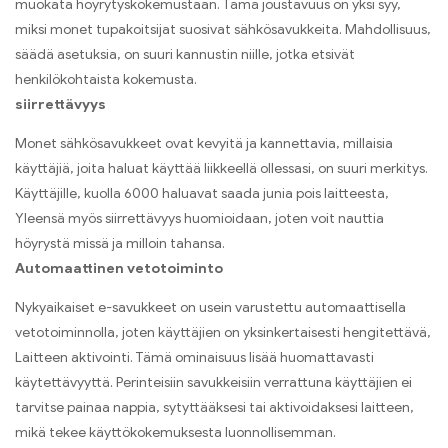
muokata höyrytyskokemustaan. Tämä joustavuus on yksi syy,
miksi monet tupakoitsijat suosivat sähkösavukkeita. Mahdollisuus,
säädä asetuksia, on suuri kannustin niille, jotka etsivät
henkilökohtaista kokemusta.
siirrettävyys
Monet sähkösavukkeet ovat kevyitä ja kannettavia, millaisia ​​
käyttäjiä, joita haluat käyttää liikkeellä ollessasi, on suuri merkitys.
Käyttäjille, kuolla 6000 haluavat saada junia pois laitteesta,
Yleensä myös siirrettävyys huomioidaan, joten voit nauttia
höyrystä missä ja milloin tahansa.
Automaattinen vetotoiminto
Nykyaikaiset e-savukkeet on usein varustettu automaattisella
vetotoiminnolla, joten käyttäjien on yksinkertaisesti hengitettävä,
Laitteen aktivointi. Tämä ominaisuus lisää huomattavasti
käytettävyyttä. Perinteisiin savukkeisiin verrattuna käyttäjien ei
tarvitse painaa nappia, sytyttääksesi tai aktivoidaksesi laitteen,
mikä tekee käyttökokemuksesta luonnollisemman.