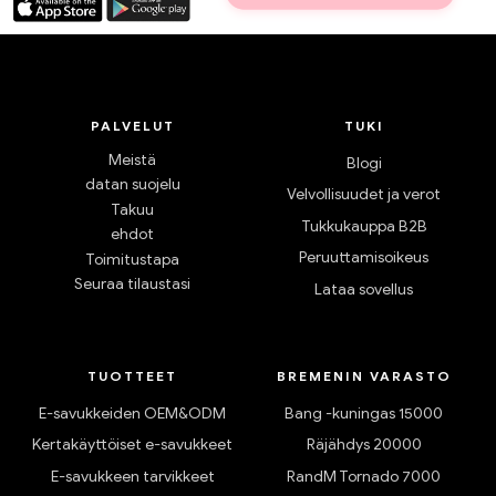
PALVELUT
TUKI
Meistä
Blogi
datan suojelu
Velvollisuudet ja verot
Takuu
Tukkukauppa B2B
ehdot
Peruuttamisoikeus
Toimitustapa
Seuraa tilaustasi
Lataa sovellus
TUOTTEET
BREMENIN VARASTO
E-savukkeiden OEM&ODM
Bang -kuningas 15000
Kertakäyttöiset e-savukkeet
Räjähdys 20000
E-savukkeen tarvikkeet
RandM Tornado 7000