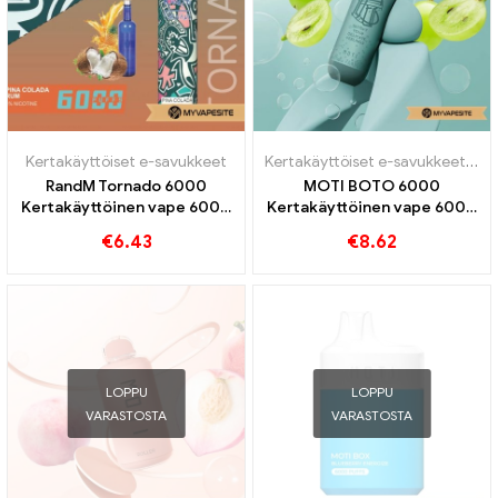
Kertakäyttöiset e-savukkeet
Kertakäyttöiset e-savukkeet
,
Ker
RandM Tornado 6000
MOTI BOTO 6000
Kertakäyttöinen vape 6000
Kertakäyttöinen vape 6000
Puffs
Puffs
€
6.43
€
8.62
LOPPU
LOPPU
VARASTOSTA
VARASTOSTA