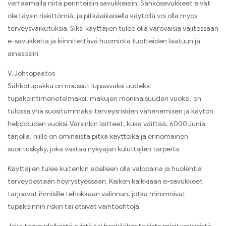
vertaamalla niitä perinteisiin savukkeisiin. Sähkösavukkeet eivät
ole täysin riskittömiä, ja pitkäaikaisella käytöllä voi olla myös
terveysvaikutuksia. Siksi käyttäjien tulee olla varovaisia ​​valitessaan
e-savukkeita ja kiinnitettävä huomiota tuotteiden laatuun ja
ainesosiin.
V. Johtopäätös
Sähkötupakka on noussut lupaavaksi uudeksi
tupakointimenetelmäksi, makujen moninaisuuden vuoksi, on
tulossa yhä suositummaksi terveysriskien vähenemisen ja käytön
helppouden vuoksi. Varsinkin laitteet, kuka väittää, 6000 Junia
tarjolla, niille on ominaista pitkä käyttöikä ja erinomainen
suorituskyky, joka vastaa nykyajan kuluttajien tarpeita.
Käyttäjien tulee kuitenkin edelleen olla valppaina ja huolehtia
terveydestään höyrystyessään. Kaiken kaikkiaan e-savukkeet
tarjoavat ihmisille tehokkaan valinnan, jotka minimoivat
tupakoinnin riskin tai etsivät vaihtoehtoja.