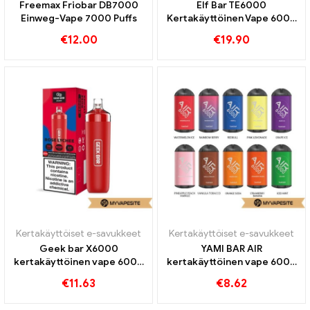
Freemax Friobar DB7000
Elf Bar TE6000
Einweg-Vape 7000 Puffs
Kertakäyttöinen Vape 6000
Puffs
€
12.00
€
19.90
Kertakäyttöiset e-savukkeet
Kertakäyttöiset e-savukkeet
Geek bar X6000
YAMI BAR AIR
kertakäyttöinen vape 6000
kertakäyttöinen vape 6000
Puffs
Puffs
€
11.63
€
8.62