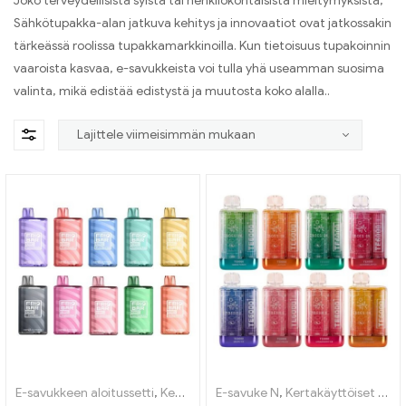
Joko terveydellisistä syistä tai henkilökohtaisista mieltymyksistä,
Sähkötupakka-alan jatkuva kehitys ja innovaatiot ovat jatkossakin
tärkeässä roolissa tupakkamarkkinoilla. Kun tietoisuus tupakoinnin
vaaroista kasvaa, e-savukkeista voi tulla yhä useamman suosima
valinta, mikä edistää edistystä ja muutosta koko alalla..
E-savukkeen aloitussetti
,
Kertakäyttöiset e-savukkeet
E-savuke N
,
Kertakäyttöiset e-savukkeet