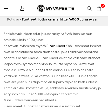
0
Myvapesite.de
Kotisivu
Tuotteet, jotka on merkitty "6000 Juna e-savuke”
Sähkösavukkeiden edut ja suorituskyky: Syvällinen katsaus
ominaisuuksiin 6000 junat
Kasvavan leviämisen myötä
E-savukkeet
Yhä useammat ihmiset
ovat kiinnostuneita tästä tuotteesta, joka toimii vaihtoehtona
perinteisille savukkeille. E-savukkeet eivät ole vain saavuttaneet
laajaa hyväksyntää markkinoilla, mutta myös houkuttelevat
monia kuluttajia ainutlaatuisten ominaisuuksiensa ansiosta.
Varsinkin laitteet, kuka väittää, suunnilleen 6000 Junia tarjolla,
ovat erityisen suosittuja monien tupakoitsijoiden keskuudessa.
Tämä artikkeli korostaa etuja, sähkösavukkeiden suorituskyky ja
erityisominaisuudet 6000 Katso junia tarkemmin.
Minä. Sähkösavukkeen peruskäsite
E-savukkeet, tunnetaan myös nimellä elektroniset