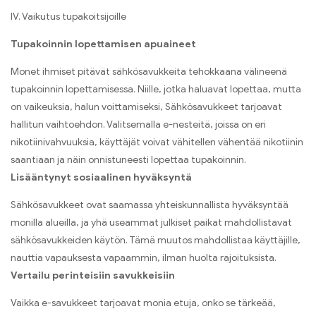
IV. Vaikutus tupakoitsijoille
Tupakoinnin lopettamisen apuaineet
Monet ihmiset pitävät sähkösavukkeita tehokkaana välineenä
tupakoinnin lopettamisessa. Niille, jotka haluavat lopettaa, mutta
on vaikeuksia, halun voittamiseksi, Sähkösavukkeet tarjoavat
hallitun vaihtoehdon. Valitsemalla e-nesteitä, joissa on eri
nikotiinivahvuuksia, käyttäjät voivat vähitellen vähentää nikotiinin
saantiaan ja näin onnistuneesti lopettaa tupakoinnin.
Lisääntynyt sosiaalinen hyväksyntä
Sähkösavukkeet ovat saamassa yhteiskunnallista hyväksyntää
monilla alueilla, ja yhä useammat julkiset paikat mahdollistavat
sähkösavukkeiden käytön. Tämä muutos mahdollistaa käyttäjille,
nauttia vapauksesta vapaammin, ilman huolta rajoituksista.
Vertailu perinteisiin savukkeisiin
Vaikka e-savukkeet tarjoavat monia etuja, onko se tärkeää,