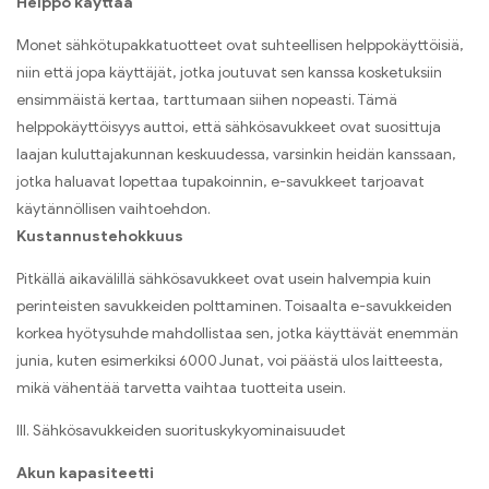
Helppo käyttää
Monet sähkötupakkatuotteet ovat suhteellisen helppokäyttöisiä,
niin että jopa käyttäjät, jotka joutuvat sen kanssa kosketuksiin
ensimmäistä kertaa, tarttumaan siihen nopeasti. Tämä
helppokäyttöisyys auttoi, että sähkösavukkeet ovat suosittuja
laajan kuluttajakunnan keskuudessa, varsinkin heidän kanssaan,
jotka haluavat lopettaa tupakoinnin, e-savukkeet tarjoavat
käytännöllisen vaihtoehdon.
Kustannustehokkuus
Pitkällä aikavälillä sähkösavukkeet ovat usein halvempia kuin
perinteisten savukkeiden polttaminen. Toisaalta e-savukkeiden
korkea hyötysuhde mahdollistaa sen, jotka käyttävät enemmän
junia, kuten esimerkiksi 6000 Junat, voi päästä ulos laitteesta,
mikä vähentää tarvetta vaihtaa tuotteita usein.
III. Sähkösavukkeiden suorituskykyominaisuudet
Akun kapasiteetti