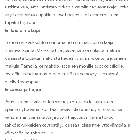
tutkimuksia, että ihmisten pitkän aikavälin terveysriskejä, jotka
käyttävät sähkötupakkaa, ovat paljon alle tavanomaisten
tupakoitsijoiden.
Erilaisia ​​makuja
Toinen e-savukkeiden erinomainen ominaisuus on laaja
makuvalikoima. Markkinat tarjoavat satoja erilaisia ​​makuja,
klassisista tupakanmakuista hedelmäisiin, makeita ja juomien
makuja. Tämä lajike mahdollistaa sen monille tupakoitsijoille,
löytääksesi haluamasi maun, mikä tekee höyrystämisestä
miellyttävämpää.
Ei savua ja hajua
Perinteisten savukkeiden savua ja hajua pidetään usein
epämiellyttävänä, kun taas e-savukkeiden höyry on yleensä
vähemmän voimakasta ja usein hajutonta. Tämä tekee
sähkösavukkeiden käytöstä julkisissa tiloissa miellyttävämpää ja
vältytään haitalta muille.