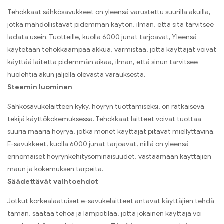
Tehokkaat sähkösavukkeet on yleensä varustettu suurilla akuilla,
jotka mahdollistavat pidemmän käytön, ilman, että sitä tarvitsee
ladata usein. Tuotteille, kuolla 6000 junat tarjoavat, Yleensä
käytetään tehokkaampaa akkua, varmistaa, jotta käyttäjät voivat
käyttää laitetta pidemmän aikaa, ilman, että sinun tarvitsee
huolehtia akun jäljellä olevasta varauksesta.
Steamin luominen
Sähkösavukelaitteen kyky, höyryn tuottamiseksi, on ratkaiseva
tekijä käyttökokemuksessa. Tehokkaat laitteet voivat tuottaa
suuria määriä höyryä, jotka monet käyttäjät pitävät miellyttävinä.
E-savukkeet, kuolla 6000 junat tarjoavat, niillä on yleensä
erinomaiset höyrynkehitysominaisuudet, vastaamaan käyttäjien
maun ja kokemuksen tarpeita.
Säädettävät vaihtoehdot
Jotkut korkealaatuiset e-savukelaitteet antavat käyttäjien tehdä
tämän, säätää tehoa ja lämpötilaa, jotta jokainen käyttäjä voi