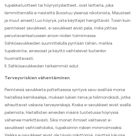
tupakkatuotteet tai höyrystyslaitteet, ovat laitteita, joka
lämmittämällä e-nestettä (koostuu yleensä nikotiinista, Mausteet
ja muut aineet) Luo höyryä, joita käyttäjät hengittävät. Toisin kuin
perinteiset savukkeet, e-savukkeet eivät pala, mikä johtaa
perustavanlaatuiseen eroon niiden toiminnassa.
Sähkösavukkeiden suunnittelulla pyritään tähän, matkia
tupakointia, ainesosat ja käyttö vaihtelevat kuitenkin
huomattavasti.
II. Sähkösavukkeiden tärkeimmät edut
Terveysriskien vähentäminen
Perinteisiä savukkeita poltettaessa syntyvä savu sisältää monia
haitallisia kemikaaleja, mukaan lukien terva ja hiilimonoksidi, jotka
aiheuttavat vakavia terveysriskejä. Koska e-savukkeet eivät sisällä
palamista, Haitallisten aineiden määrä tuotetussa höyryssä
vähenee merkittävästi. Siksi monet ihmiset valitsevat e-
savukkeet vaihtoehdoiksi, tupakoinnin riskien minimoimiseksi.
Vaikka e-savukkeet eivät ole täysin riskittömiä, näyttää lukuisia