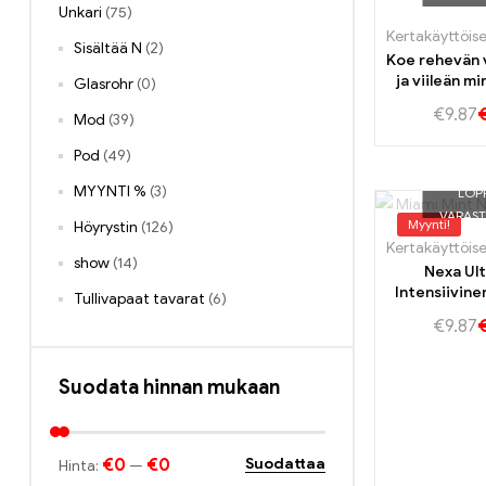
Unkari
(75)
Sisältää N
(2)
Koe rehevän 
ja viileän m
Glasrohr
(0)
makea maku 
€
9.87
Mod
(39)
50k V
Pod
(49)
MYYNTI %
(3)
LOP
VARAS
Myynti!
Höyrystin
(126)
show
(14)
Nexa Ul
Intensiivine
Tullivapaat tavarat
(6)
Miami Mi
€
9.87
Suodata hinnan mukaan
€0
€0
Suodattaa
Hinta:
—