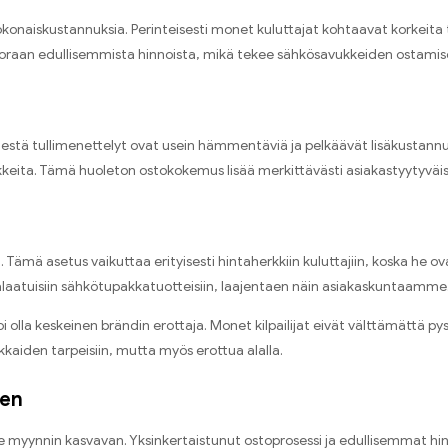
konaiskustannuksia. Perinteisesti monet kuluttajat kohtaavat korkeita 
uoraan edullisemmista hinnoista, mikä tekee sähkösavukkeiden ostamis
elestä tullimenettelyt ovat usein hämmentäviä ja pelkäävät lisäkustann
vukkeita. Tämä huoleton ostokokemus lisää merkittävästi asiakastyytyväis
. Tämä asetus vaikuttaa erityisesti hintaherkkiin kuluttajiin, koska he 
aatuisiin sähkötupakkatuotteisiin, laajentaen näin asiakaskuntaamme
 voi olla keskeinen brändin erottaja. Monet kilpailijat eivät välttämä
kaiden tarpeisiin, mutta myös erottua alalla.
nen
nin kasvavan. Yksinkertaistunut ostoprosessi ja edullisemmat hinnat 