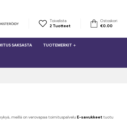
Toivelista
Ostoskori
KISTERÖIDY
2
Tuotteet
€
0.00
MITUS SAKSASTA
TUOTEMERKIT
kykyä, meillä on verovapaa toimituspalvelu
E-savukkeet
tuotu