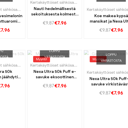
Kertakäyttöiset sähkösavukkeet Portugali
,
Kertakäytt
Nauti hedelmällisestä
Kertakäyttöiset sähkösavukkeet Portugali
,
Kertakäyttöiset e-savukkeet Ruotsi
,
Kerta
sekoituksesta kolmesta
vesimelonin
Koe makea kypsä
herkullista marjaa Nexa
inttuaromin
mansikat ja Nexa Ul
€
9.87
€
7.96
Ultra 50k Vape -
Nexa Ultra
50k Vape -situn min
€
7.96
€
9.87
€
7.96
sivustolla.
ape.
maku
PU
LOPPU
LOPPU
TOSTA
VARASTOSTA
Myynti!
Myynti!
VARASTOSTA
Kertakäyttöiset sähkösavukkeet Portugali
,
Kertakäyttöiset e-savukkeet Ruotsi
Kertakäyttöiset sähkösavukkeet Portugali
,
Kertakäytt
,
Kerta
tra 50k
Nexa Ultra 50k Puff e-
n jäähdytin
savuke eksoottinen
Nexa Ultra 50k Puff
nt Maku
mango-keidas maku
savuke virkistäväs
€
7.96
€
9.87
€
7.96
Georgia Peach Ice
€
9.87
€
7.96
maku