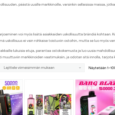
suuden, päästä uusille markkinoille, varsinkin sellaisissa maissa, jot
rjoaminen voi myös lisätä asiakkaiden uskollisuutta brändiä kohtaan. K
ä uskollisuus ei vain rohkaise toistuviin ostoihin, mutta se luo myös v
siakkaille lukuisia etuja, parantaa ostokokemusta ja luo uusia mahdoll
ttuviin markkinoiden vaatimuksiin, ja odotan sitä innolla, tarjota ku
Näytetään 1–100