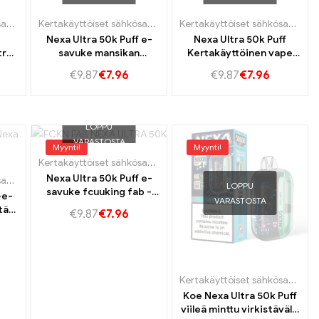
öiset e-savukkeet Ruotsi
,
Kertakäyttöiset e-savukkeet Slovakia
käyttöiset e-savukkeet Slovakia
Kertakäyttöiset sähkösavukkeet Portugali
,
Kertakäyttöiset e-savukkeet Ruotsi
Kertakäyttöiset sähkösavukkeet Portugali
,
Kertakäyttöiset e-
,
Kertakäyttöis
Kertakäyttöiset sähkösavukkeet Portugali
Nexa Ultra 50k Puff e-
Nexa Ultra 50k Puff
tra
savuke mansikan
Kertakäyttöinen vape
tun
banaanimaku 50k Vape
hapan omena jäämaku
€
9.87
€
7.96
€
9.87
€
7.96
Fruity Steam -kokemus
USB-C Latausyhteys
pitkäaikainen
höyrykokemus
LOPPU
VARASTOSTA
Myynti!
Myynti!
öiset e-savukkeet Ruotsi
käyttöiset e-savukkeet Slovakia
,
Kertakäyttöiset e-savukkeet Slovakia
Kertakäyttöiset sähkösavukkeet Portugali
,
Kertakäyttöiset e-
Nexa Ultra 50k Puff e-
Kertakäyttöiset sähkösavukkeet Portugali
,
Kertakäyttöiset e-savukkeet Ruotsi
,
Kertakäyttöis
LOPPU
savuke fcuuking fab -
-e-
VARASTOSTA
maku pitkäaikaiseen
tä
€
9.87
€
7.96
vapingiin
 -
Kertakäyttöiset sähkösavukkeet Portugali
Koe Nexa Ultra 50k Puff
viileä minttu virkistävällä