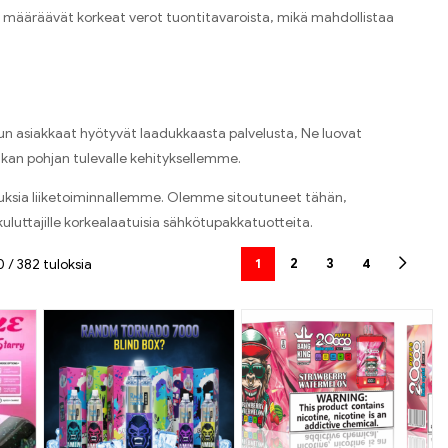
ka määräävät korkeat verot tuontitavaroista, mikä mahdollistaa
un asiakkaat hyötyvät laadukkaasta palvelusta, Ne luovat
ankan pohjan tulevalle kehityksellemme.
isuuksia liiketoiminnallemme. Olemme sitoutuneet tähän,
luttajille korkealaatuisia sähkötupakkatuotteita.
1
2
3
4
 / 382 tuloksia