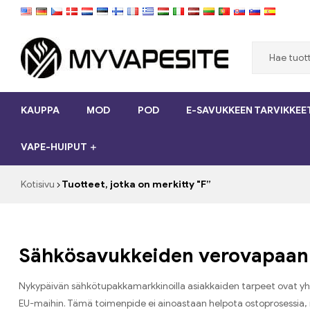
Myvapesite.de
KAUPPA
MOD
POD
E-SAVUKKEEN TARVIKKEE
Tilaa
e-
VAPE-HUIPUT
savukkeet
halpaa
verkossa
Kotisivu
Tuotteet, jotka on merkitty "F”
osoitteessa
MyVapesite.de
Sähkösavukkeiden verovapaan 
Nykypäivän sähkötupakkamarkkinoilla asiakkaiden tarpeet ovat yhä
EU-maihin. Tämä toimenpide ei ainoastaan ​​helpota ostoprosessia,