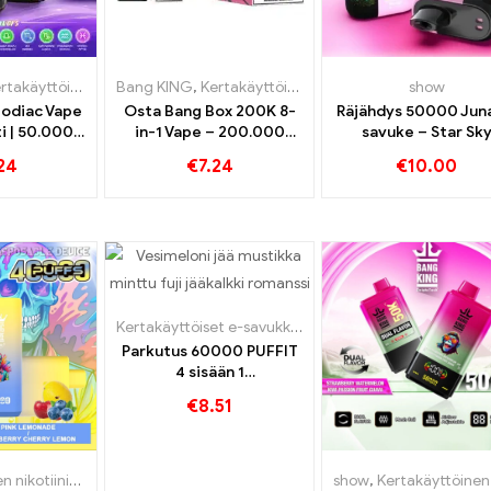
käyttöiset e-savukkeet
Bang KING
,
Kertakäyttöiset e-savukkeet Belgia
,
Kertakäyttöiset e-savukkeet
,
Kertakäyttö
show
,
Kertak
Zodiac Vape
Osta Bang Box 200K 8-
Räjähdys 50000 Jun
i | 50.000
in-1 Vape – 200.000
savuke – Star Sk
fs
Puffs ja 10 Mausteet
Edition | Osta ny
24
€
7.24
€
10.00
Kertakäyttöiset e-savukkeet
,
Kertakäyttöiset e-savuk
Parkutus 60000 PUFFIT
4 sisään 1
Kertakäyttöinen
€
8.51
sähkötupakka
Kertakäyttöinen nikotiinia sisältävä sähkötupakka
,
Kertakäyttöiset sähkösavukkeet 
show
,
Kertakäyttöinen nikotiinia sisältävä sähköt