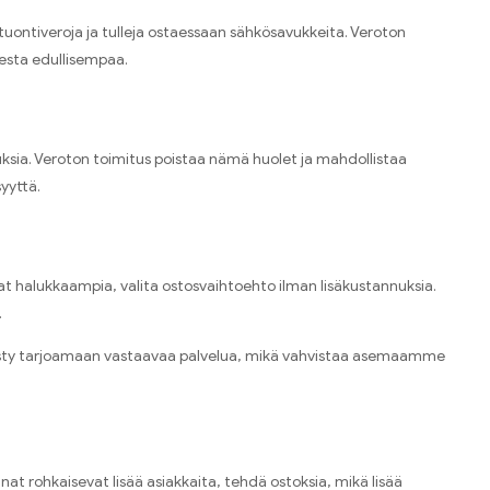
tuontiveroja ja tulleja ostaessaan sähkösavukkeita. Veroton
esta edullisempaa.
uksia. Veroton toimitus poistaa nämä huolet ja mahdollistaa
yyttä.
ovat halukkaampia, valita ostosvaihtoehto ilman lisäkustannuksia.
.
ttä pysty tarjoamaan vastaavaa palvelua, mikä vahvistaa asemaamme
rohkaisevat lisää asiakkaita, tehdä ostoksia, mikä lisää