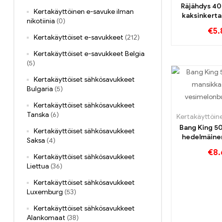
Räjähdys 40
Kertakäyttöinen e-savuke ilman
kaksinkert
nikotiinia
(0)
poikkeukse
€
5.
Kertakäyttöiset e-savukkeet
(212)
Kertakäyttöiset e-savukkeet Belgia
(5)
Kertakäyttöiset sähkösavukkeet
Bulgaria
(5)
Kertakäyttöiset sähkösavukkeet
Tanska
(6)
Bang King 5
Kertakäyttöiset sähkösavukkeet
hedelmäine
Saksa
(4)
mansikka -m
€
8.
vesimeloni -k
Kertakäyttöiset sähkösavukkeet
Liettua
(36)
Kertakäyttöiset sähkösavukkeet
Luxemburg
(53)
Kertakäyttöiset sähkösavukkeet
Alankomaat
(38)