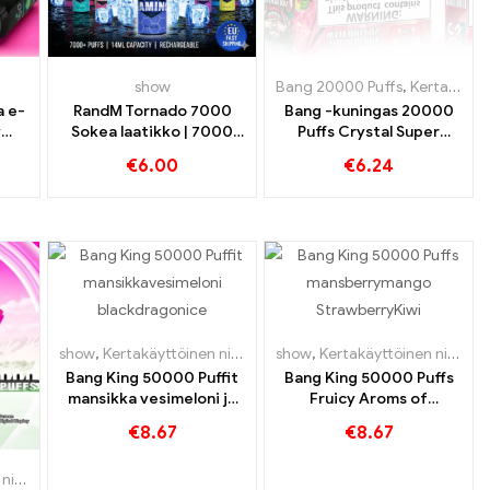
iset e-savukkeet Belgia
äyttöiset sähkösavukkeet Tanska
show
,
Kertakäyttöiset sähkösavukkeet Tanska
Bang 20000 Puffs
,
Kertakäyttöiset e-savukkeet
a e-
RandM Tornado 7000
Bang -kuningas 20000
y
Sokea laatikko | 7000
Puffs Crystal Super
t
Puffs | EU:n nopea
Capation
€
6.00
€
6.24
toimitus
keet Puola
,
Kertakäyttöiset sähkösavukkeet Portugali
,
Kertakäyttöiset 
show
,
Kertakäyttöinen nikotiinia sisältävä sähkötupakka
show
,
Kertakäyttöinen nikotiinia sisältävä sähkötupakka
,
Kerta
Bang King 50000 Puffit
Bang King 50000 Puffs
mansikka vesimeloni ja
Fruicy Aroms of
musta lohikäärme
Mansikka mango
€
8.67
€
8.67
jäämakuja
mansikka Kiwi
intensiivisen
Luxemburg
upakka
,
Kertakäyttöiset e-savukkeet Slovakia
,
Kertakäyttöiset e-savukkeet
,
Kertakäyttöiset sähk
,
Kertak
höyrykokemuksen