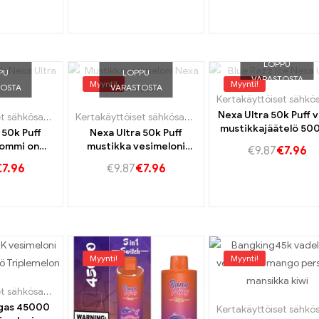
LOPPU
PU
LOPPU
VARASTOSTA
Myynti!
Myynti!
TOSTA
VARASTOSTA
Nexa Ultra 50k Puff 
Kertakäyttöiset sähkösavukkeet Portugali
,
Kertakäyttöiset e-savukkeet Ruotsi
Kertakäyttöiset sähkösavukkeet Portugali
,
Kertakäytt
,
Kerta
mustikkajäätelö 50
 50k Puff
Nexa Ultra 50k Puff
Vape puhdas tuore s
pommi on
mustikka vesimeloni
€
9.87
€
7.96
yhdistelmä
makeat mustikat ja
€
7.96
€
9.87
€
7.96
a hieman
mehukas vesimeloni
ikan maku.
pitkään ja virkistävälle
hedelmäkokemukselle
Myynti!
Myynti!
Kertakäyttöiset sähkösavukkeet Saksa
,
Kertakäyttöiset sähkösavukkeet Portugali
,
Ke
ngas 45000