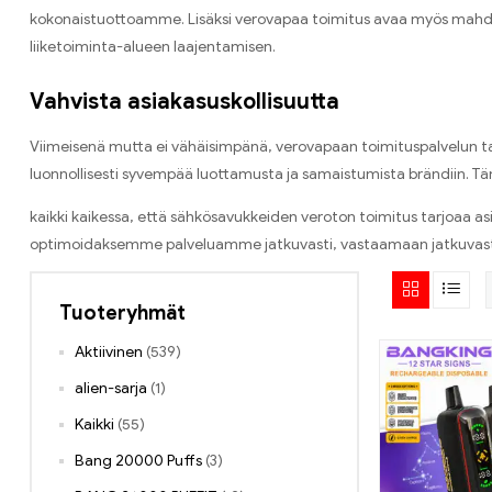
kokonaistuottoamme. Lisäksi verovapaa toimitus avaa myös mahdolli
liiketoiminta-alueen laajentamisen.
Vahvista asiakasuskollisuutta
Viimeisenä mutta ei vähäisimpänä, verovapaan toimituspalvelun ta
luonnollisesti syvempää luottamusta ja samaistumista brändiin. Täm
kaikki kaikessa, että sähkösavukkeiden veroton toimitus tarjoaa a
optimoidaksemme palveluamme jatkuvasti, vastaamaan jatkuvasti muu
Tuoteryhmät
Aktiivinen
(539)
alien-sarja
(1)
Kaikki
(55)
Bang 20000 Puffs
(3)