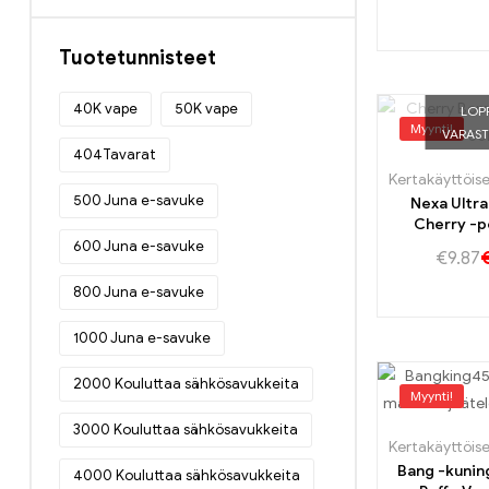
Tuotetunnisteet
40K vape
50K vape
LOP
Myynti!
VARAS
404Tavarat
500 Juna e-savuke
Nexa Ultra
Cherry -
täydellinen 
600 Juna e-savuke
€
9.87
makeaa j
happaa kirs
800 Juna e-savuke
1000 Juna e-savuke
2000 Kouluttaa sähkösavukkeita
Myynti!
3000 Kouluttaa sähkösavukkeita
Bang -kuni
4000 Kouluttaa sähkösavukkeita