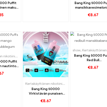
000 Puffit
Bang King 50000 Pu
ainen maku
mansikkavesimeloni
lliselle
kiivi passion hedel
85
€
8.67
guava -makuja
show
,
Kertakäyttöinen nikotiinia sisältävä sähköt
Bang King 50000 Puf
Kertakäyttöinen nikotiinia sisältävä sähkötupakka
,
Kertakäyttöiset e-savukkeet
,
Kert
Red Bull
0000 Puffit
mansikkabanaani
n nautinto
€
8.67
intensiivisestä
angolla ja
67
nautinnosta
uplakumilla
Kertakäyttöinen nikotiinia sisältävä sähkötupakka
,
Ker
Bang King 50000
Virkistävän punaisen
härän ja mustikka
€
8.67
vesimelonin maun