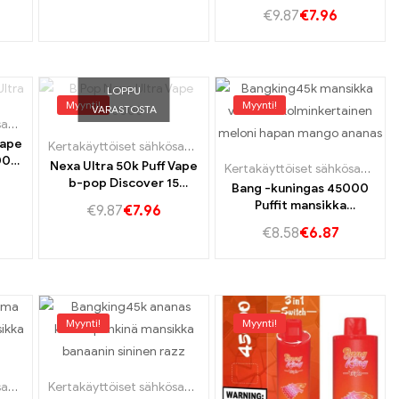
mintun tuoksulla
€
9.87
€
7.96
LOPPU
Myynti!
Myynti!
VARASTOSTA
Kertakäyttöiset sähkösavukkeet Portugali
,
Kertakäyttöiset e-savukkeet Ruotsi
,
Kertakäyttöis
vape
öiset e-savukkeet Ruotsi
käyttöiset e-savukkeet Slovakia
,
Kertakäyttöiset e-savukkeet Slovakia
Kertakäyttöiset sähkösavukkeet Portugali
,
Kertakäyttöiset e-
000
Nexa Ultra 50k Puff Vape
Kertakäyttöiset sähkösavukkeet Saksa
avu
b-pop Discover 15
Bang -kuningas 45000
Houkuttelevat maut
Puffit mansikka
€
9.87
€
7.96
unohtumattomalle
vadelma,Kolminkertaine
€
8.58
€
6.87
höyrykokemukselle
n meloni ja hapan mango
-anealle intensiivisen
höyrykokemuksen
saamiseksi!
Myynti!
Myynti!
rtakäyttöiset e-savukkeet Slovakia
,
Kertakäyttöiset sähkösavukkeet Un
Kertakäyttöiset sähkösavukkeet Portugali
,
Kertakäyttöiset e-savukkeet Slovakia
Kertakäyttöiset sähkösavukkeet Portugali
,
Kertakäyttöiset e-
,
Kertakäyttö