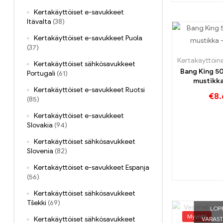
Kertakäyttöiset e-savukkeet
Itävalta
(38)
Kertakäyttöiset e-savukkeet Puola
(37)
Kertakäyttöiset sähkösavukkeet
Bang King 5
Portugali
(61)
mustikka 
Kertakäyttöiset e-savukkeet Ruotsi
persikkajäl
€
8.
(85)
Jun
Kertakäyttöiset e-savukkeet
Slovakia
(94)
Kertakäyttöiset sähkösavukkeet
Slovenia
(82)
Kertakäyttöiset e-savukkeet Espanja
(56)
Kertakäyttöiset sähkösavukkeet
Tšekki
(69)
LOP
Myynti!
Kertakäyttöiset sähkösavukkeet
VARAS