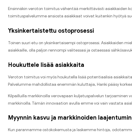
Ensinnäkin veroton toimitus vähentää merkittävästi asiakkaiden ko
toimituspalvelumme ansiosta asiakkaat voivat kuitenkin hyötyä s
Yksinkertaistettu ostoprosessi
Toinen suuri etu on yksinkertaisempi ostoprosessi. Asiakkaiden mi
asiakkaille, olla paljon rennompi valitessasi ja ostaessasi sähkösa
Houkuttele lisää asiakkaita
Veroton toimitus voi myös houkutella lisää potentiaalisia asiakkaita
Palvelumme mahdollistaa enemmän kuluttajia, Hanki pääsy korkeal
Kilpailluilla markkinoilla verovapaan kuljetuspalvelun tarjoaminen
markkinoilla. Tämän innovaation avulla emme voi vain vastata asiak
Myynnin kasvu ja markkinoiden laajentumi
Kun parannamme ostokokemusta ja laskemme hintoja, odotamme myyn