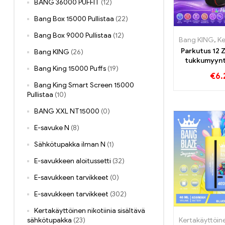
BANG 36000 PUFFIT
(12)
Bang Box 15000 Pullistaa
(22)
Bang Box 9000 Pullistaa
(12)
Bang KING
,
Kerta
Parkutus 12 
Bang KING
(26)
tukkumyynt
Bang King 15000 Puffs
(19)
Puf
€
6.
Bang King Smart Screen 15000
Pullistaa
(10)
BANG XXL NT15000
(0)
E-savuke N
(8)
Sähkötupakka ilman N
(1)
E-savukkeen aloitussetti
(32)
E-savukkeen tarvikkeet
(0)
E-savukkeen tarvikkeet
(302)
Kertakäyttöinen nikotiinia sisältävä
sähkötupakka
(23)