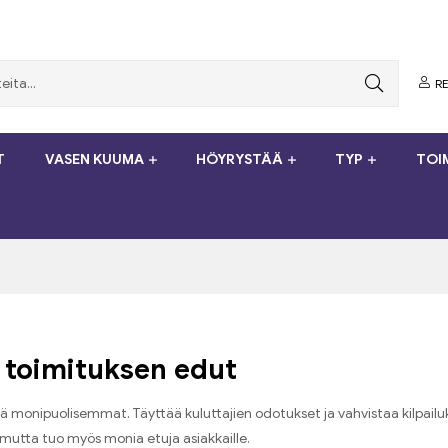
RE
T
VASEN KUUMA
HÖYRYSTÄÄ
TYP
TOI
toimituksen edut
 monipuolisemmat. Täyttää kuluttajien odotukset ja vahvistaa kilpailu
 mutta tuo myös monia etuja asiakkaille.