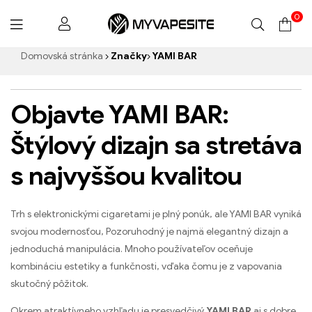
0
Myvapesite.de
Domovská stránka
Značky
YAMI BAR
Objavte YAMI BAR:
Štýlový dizajn sa stretáva
s najvyššou kvalitou
Trh s elektronickými cigaretami je plný ponúk, ale YAMI BAR vyniká
svojou modernosťou, Pozoruhodný je najmä elegantný dizajn a
jednoduchá manipulácia. Mnoho používateľov oceňuje
kombináciu estetiky a funkčnosti, vďaka čomu je z vapovania
skutočný pôžitok.
Okrem atraktívneho vzhľadu je presvedčivý
YAMI BAR
aj s dobre