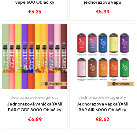
vape 600 Obláčiky
jednorazovú vapu
€
5.35
€
5.93
Jednorazové e-cigarety
Jednorazové e-cigarety
Jednorazová vanička YAMI
Jednorazová vapka YAMI
BAR CODE 3000 Obláčiky
BAR AIR 6000 Obláčiky
€
6.89
€
8.62