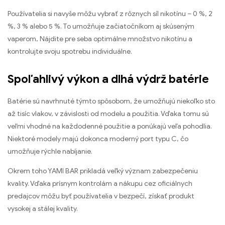
Používatelia si navyše môžu vybrať z rôznych síl nikotínu – 0 %, 2
%, 3 % alebo 5 %. To umožňuje začiatočníkom aj skúseným
vaperom, Nájdite pre seba optimálne množstvo nikotínu a
kontrolujte svoju spotrebu individuálne.
Spoľahlivý výkon a dlhá výdrž batérie
Batérie sú navrhnuté týmto spôsobom, že umožňujú niekoľko sto
až tisíc vlakov, v závislosti od modelu a použitia. Vďaka tomu sú
veľmi vhodné na každodenné použitie a ponúkajú veľa pohodlia.
Niektoré modely majú dokonca moderný port typu C, čo
umožňuje rýchle nabíjanie.
Okrem toho YAMI BAR prikladá veľký význam zabezpečeniu
kvality. Vďaka prísnym kontrolám a nákupu cez oficiálnych
predajcov môžu byť používatelia v bezpečí, získať produkt
vysokej a stálej kvality.