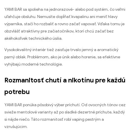
YAMI BAR sa spolieha na jednorazové- alebo pod systém, čo veľmi
uľahčuje obsluhu. Nemusíte dopĺňať kvapalinu ani meniť hlavy
výparníka, stačí ho rozbaliť a rovno začať vapovať. Vďaka tomu je
obzvlášť atraktívny pre začiatočníkov, ktorí chcú začať bez
akéhokoľvek technického úsilia.
Vysokokvalitný interiér tiež zaisťuje trvalo jemný a aromatický
parný oblak. Problémom, ako je únik alebo horenie, sa efektívne
vyhýbajú moderné technológie.
Rozmanitosť chutí a nikotínu pre každú
potrebu
YAMI BAR ponúka pôsobivý výber príchutí. Od ovocných tónov cez
svieže mentolové varianty až po sladké dezertné príchute, každý
si nájde niečo. Táto rozmanitosť robí vaping pestrým a
vzrušujúcim.