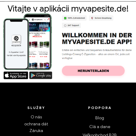
Vitajte v aplikácii myvapesite.de!
SLUŽBY
PODPORA
O nás
Blog
ochrana dát
Clá a dane
Záruka
Veľkoobchod B2B