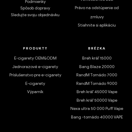
Podmienky
Právo na odstúpenie od
Spôsob dopravy
Sledujte svoju objednávku
zmluvy
Stiahnite si aplikáciu
PRODUKTY
BRÉZKA
E-cigarety OEM&ODM
Breh kráľ 15000
Jednorazové e-cigarety
Bang Blaze 20000
Príslušenstvo pre e-cigarety
RandM Tornádo 7000
E-cigarety
RandM Tornádo 9000
Výparník
Breh kráľ 45000 Vape
Breh kráľ 50000 Vape
Nexa ultra 50 000 Puff Vape
Bang -tornádo 40000 VAPE