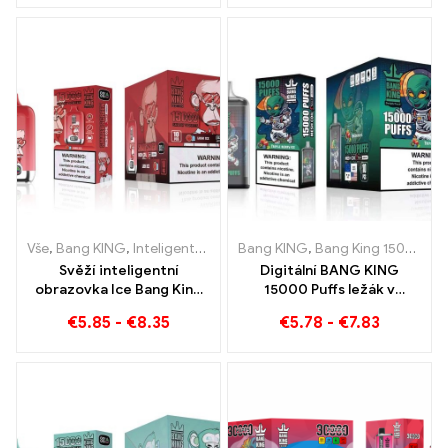
Jednorázová e-cigareta
bafne
Vše
,
Bang KING
,
Inteligentní obrazovka Bang King 15000 Puff
Bang KING
,
Bang King 15000 Obláčky
,
Jed
Svěží inteligentní
Digitální BANG KING
obrazovka Ice Bang King
15000 Puffs ležák v
15000 Puffs Dokonale
Brémách 15000
€
5.85
-
€
8.35
€
5.78
-
€
7.83
vyvážená směs vodního
Bezoškolské potěšení
melounu a máty