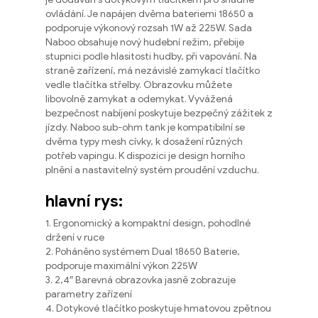
ovládání. Je napájen dvěma bateriemi 18650 a
podporuje výkonový rozsah 1W až 225W. Sada
Naboo obsahuje nový hudební režim, přebije
stupnici podle hlasitosti hudby, při vapování. Na
straně zařízení, má nezávislé zamykací tlačítko
vedle tlačítka střelby. Obrazovku můžete
libovolně zamykat a odemykat. Vyvážená
bezpečnost nabíjení poskytuje bezpečný zážitek z
jízdy. Naboo sub-ohm tank je kompatibilní se
dvěma typy mesh cívky, k dosažení různých
potřeb vapingu. K dispozici je design horního
plnění a nastavitelný systém proudění vzduchu.
hlavní rys:
1. Ergonomický a kompaktní design, pohodlné
držení v ruce
2. Poháněno systémem Dual 18650 Baterie,
podporuje maximální výkon 225W
3. 2,4″ Barevná obrazovka jasně zobrazuje
parametry zařízení
4. Dotykové tlačítko poskytuje hmatovou zpětnou