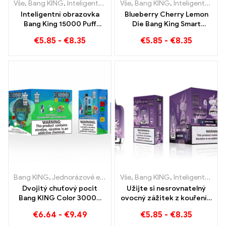
Vše
,
Bang KING
,
Inteligentní obrazovka Bang King 15000 Puff
Vše
,
Bang KING
,
Inteligentní obrazovka Bang King 15000 Puff
,
Jedn
Inteligentní obrazovka
Blueberry Cherry Lemon
Bang King 15000 Puff
Die Bang King Smart
broskev zmrazení e-
Screen 15000 Puffs
€
5.85
-
€
8.35
€
5.85
-
€
8.35
zigarety
Přehled inovativní
jednorázové e-cigarety
Bang KING
,
Jednorázové e-cigarety
Vše
,
,
Jednorázové e-cigarety Litv
Bang KING
,
Inteligentní obrazovka Bang King 15000 Puff
Dvojitý chuťový pocit
Užijte si nesrovnatelný
Bang KING Color 30000
ovocný zážitek z kouření s
Puffs Red Bull a Blueberry
Grape Jelly Bang King
€
6.64
-
€
9.49
€
5.85
-
€
8.35
Meloun 30000
Smart Screen 15000 Puff