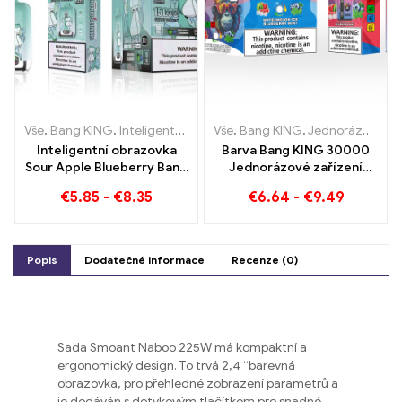
Vše
,
Bang KING
,
Inteligentní obrazovka Bang King 15000 Puff
Vše
,
Bang KING
,
Jednorázové e-cigarety Litva
,
Jedn
Inteligentní obrazovka
Barva Bang KING 30000
Sour Apple Blueberry Bang
Jednorázové zařízení
King 15000 Puff
Puffs Dual Flavour
€
5.85
-
€
8.35
€
6.64
-
€
9.49
Nesrovnatelný zážitek z
Dokonalá kombinace
vapování plný svěžích
borůvky, maliny a melounu
chutí
broskvové mango
Popis
Dodatečné informace
Recenze (0)
Sada Smoant Naboo 225W má kompaktní a
ergonomický design. To trvá 2,4 “barevná
obrazovka, pro přehledné zobrazení parametrů a
je dodáván s dotykovým tlačítkem pro snadné