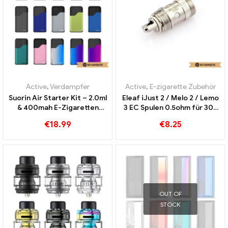
Active
,
Verdampfer
Active
,
E-zigarette Zubehör
Suorin Air Starter Kit – 2.0ml
Eleaf iJust 2 / Melo 2 / Lemo
& 400mah E-Zigaretten
3 EC Spulen 0.5ohm für 30-
Großhandel丨Custom
100W (5St.) E-Zigaretten
€
18.99
€
8.25
Großhandel丨Custom
OUT OF
STOCK