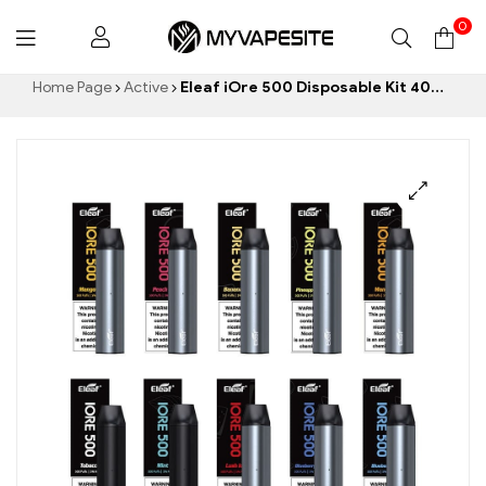
0
Myvapesite.de
Home Page
Active
Eleaf iOre 500 Disposable Kit 400mAh E-Zigaretten Großhandel丨Custom