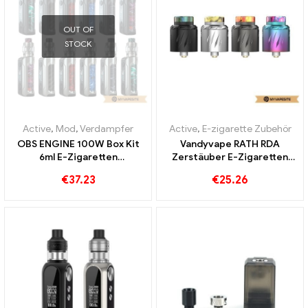
OUT OF
STOCK
Active
,
Mod
,
Verdampfer
Active
,
E-zigarette Zubehör
OBS ENGINE 100W Box Kit
Vandyvape RATH RDA
6ml E-Zigaretten
Zerstäuber E-Zigaretten
Großhandel丨Custom
Großhandel丨Custom
€
37.23
€
25.26