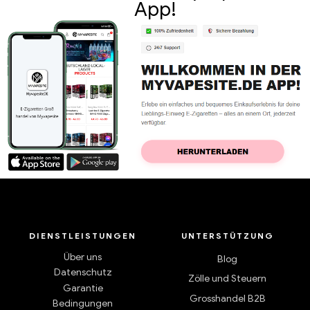
App!
DIENSTLEISTUNGEN
UNTERSTÜTZUNG
Über uns
Blog
Datenschutz
Zölle und Steuern
Garantie
Grosshandel B2B
Bedingungen