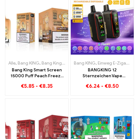
Alle
,
Bang KING
,
Bang King Smart Screen 15000 Puff
Bang KING
,
Einweg E-Zigaretten
,
Einweg-E-Zi
Bang King Smart Screen
BANGKING 12
15000 Puff Peach Freeze
Sternzeichen Vape
Einweg E-Zigaretten
Großhandel | 50.000 Puffs
€
5.85
-
€
8.35
€
6.24
-
€
8.50