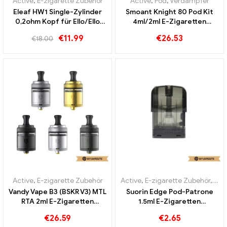
Active
,
E-zigarette Zubehör
Active
,
Pod
,
Verdampfer
Eleaf HW1 Single-Zylinder
Smoant Knight 80 Pod Kit
0,2ohm Kopf für Ello/Ello
4ml/2ml E-Zigaretten
Mini/Mini XL Atomizer
Großhandel丨Custom
€
11.99
€
26.53
€
18.00
(5pcs/Pack) E-Zigaretten
Großhandel丨Custom
Active
,
E-zigarette Zubehör
Active
,
E-zigarette Zubehör
,
Ver
Vandy Vape B3 (BSKR V3) MTL
Suorin Edge Pod-Patrone
RTA 2ml E-Zigaretten
1.5ml E-Zigaretten
Großhandel丨Custom
Großhandel丨Custom
€
26.59
€
2.65