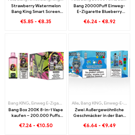
Strawberry Watermelon
Bang 20000Puff Einweg-
Bang King Smart Screen
E-Zigarette Blueberry
15000 Puff Genießen Sie
Watermelon Geschmack
€
5.85
-
€
8.35
€
6.24
-
€
8.92
den entspannenden
und Dual Mesh
Genuss von Früchten
Bang KING
,
Einweg E-Zigaretten
,
Alle
Einweg-E-Zigaretten Belgien
,
Bang KING
,
Einweg-E-Zigaretten Litauen
,
E
Bang Box 200K 8-in-1 Vape
Zwei Außergewöhnliche
kaufen – 200.000 Puffs
Geschmäcker in der Bang
und 10 Flavors
KING Color 30000 Puffs E-
€
7.24
-
€
10.50
€
6.64
-
€
9.49
Zigarette Blueberry
Raspberry Mixed und