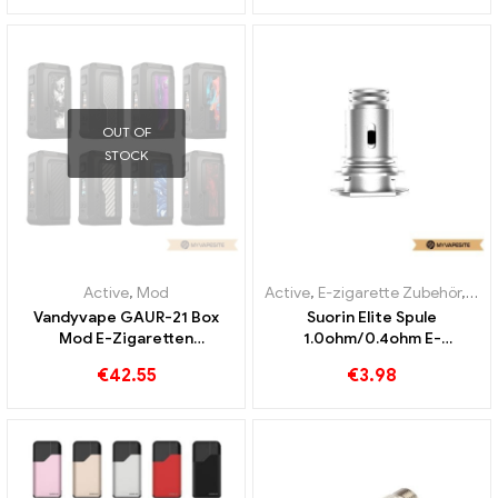
OUT OF
STOCK
Active
,
Mod
Active
,
E-zigarette Zubehör
,
Ver
Vandyvape GAUR-21 Box
Suorin Elite Spule
Mod E-Zigaretten
1.0ohm/0.4ohm E-
Großhandel丨Custom
Zigaretten Großhandel丨
€
42.55
€
3.98
Custom