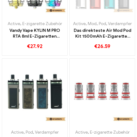
Active
,
E-zigarette Zubehör
Active
,
Mod
,
Pod
,
Verdampfer
Vandy Vape KYLIN M PRO
Das direkteste Air Mod Pod
RTA 8ml E-Zigaretten
Kit 1500mAh E-Zigaretten
Großhandel丨Custom
Großhandel丨Custom
€
27.92
€
26.59
Active
,
Pod
,
Verdampfer
Active
,
E-zigarette Zubehör