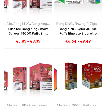
Alle
,
Bang KING
,
Bang King Smart Screen 15000 Puff
Bang KING
,
Einweg-E-Zigaretten Litauen
,
Einweg-E-Z
Lush Ice Bang King Smart
Bang KING Color 30000
Screen 15000 Puffs Eine
Puffs Einweg-Zigarette
perfekt ausgewogene
mit zwei
€
5.85
-
€
8.35
€
6.64
-
€
9.49
Mischung aus
Geschmacksrichtungen
Wassermelone und Minze
Red Bull Energy
Watermelon Bubble Gum
Sweet
Alle
,
Bang KING
,
Bang King Smart Screen 15000 Puff
Alle
,
Bang 20000 Puffs
,
Einweg-E-Zi
,
Bang KING