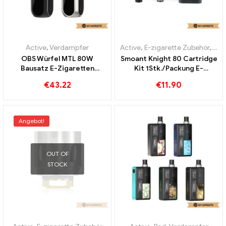
Active
,
Verdampfer
Active
,
E-zigarette Zubehör
,
Ver
OBS Würfel MTL 80W
Smoant Knight 80 Cartridge
Bausatz E-Zigaretten
Kit 1Stk./Packung E-
Großhandel丨Custom
Zigaretten Großhandel丨
€
43.22
€
11.90
Custom
Angebot!
OUT OF
STOCK