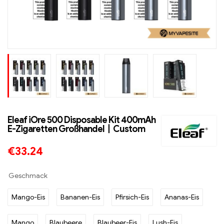
Eleaf iOre 500 Disposable Kit 400mAh
E-Zigaretten Großhandel丨Custom
€
33.24
Geschmack
Mango-Eis
Bananen-Eis
Pfirsich-Eis
Ananas-Eis
Mango
Blaubeere
Blaubeer-Eis
Lush-Eis