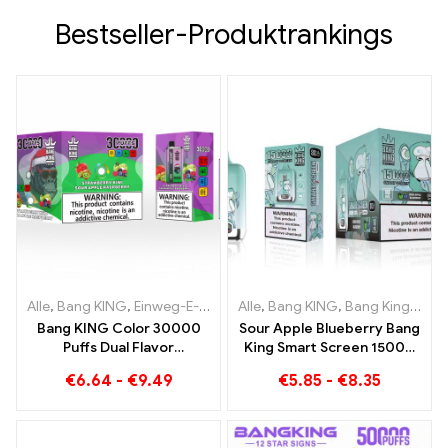
Bestseller-Produktrankings
Alle
,
Bang KING
,
Einweg-E-Zigaretten Litauen
Alle
,
Bang KING
,
Einweg-E-Zigaret
,
Bang King Smart Screen 15000 Puff
Bang KING Color 30000
Sour Apple Blueberry Bang
Puffs Dual Flavor
King Smart Screen 15000
Doppelter Genuss mit
Puff Ein unvergleichliches
€
6.64
-
€
9.49
€
5.85
-
€
8.35
Strawberry Kiwi und Sour
Dampferlebnis voller
Apple Raspberry
frischer Aromen