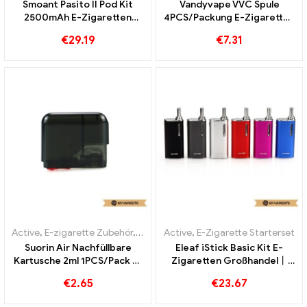
Smoant Pasito II Pod Kit
Vandyvape VVC Spule
2500mAh E-Zigaretten
4PCS/Packung E-Zigaretten
Großhandel丨Custom
Großhandel丨Custom
€
29.19
€
7.31
Active
,
E-zigarette Zubehör
,
Verdampfer
Active
,
E-Zigarette Starterset
Suorin Air Nachfüllbare
Eleaf iStick Basic Kit E-
Kartusche 2ml 1PCS/Pack E-
Zigaretten Großhandel丨
Zigaretten Großhandel丨
Custom
€
2.65
€
23.67
Custom