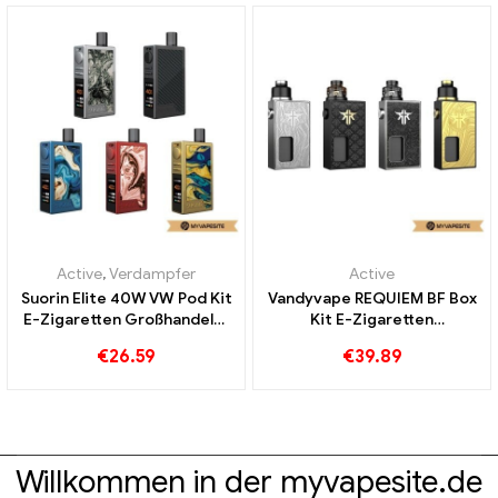
Active
,
Verdampfer
Active
Suorin Elite 40W VW Pod Kit
Vandyvape REQUIEM BF Box
E-Zigaretten Großhandel丨
Kit E-Zigaretten
Custom
Großhandel丨Custom
€
26.59
€
39.89
Willkommen in der myvapesite.de