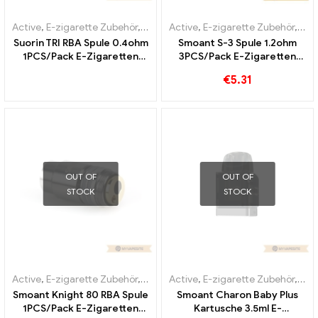
Active
,
E-zigarette Zubehör
,
Verdampfer
Active
,
E-zigarette Zubehör
,
Ver
Suorin TRI RBA Spule 0.4ohm
Smoant S-3 Spule 1.2ohm
1PCS/Pack E-Zigaretten
3PCS/Pack E-Zigaretten
Großhandel丨Custom
Großhandel丨Custom
€
5.31
OUT OF
OUT OF
STOCK
STOCK
Active
,
E-zigarette Zubehör
,
Verdampfer
Active
,
E-zigarette Zubehör
,
Ver
Smoant Knight 80 RBA Spule
Smoant Charon Baby Plus
1PCS/Pack E-Zigaretten
Kartusche 3.5ml E-