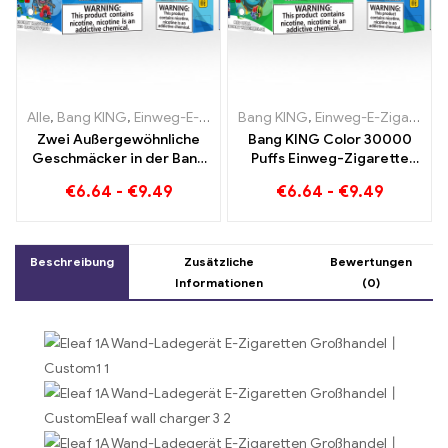
Alle
,
Bang KING
,
Einweg-E-Zigaretten Litauen
Bang KING
,
Einweg-E-Zigaretten Litauen
,
Einweg-E-Zigaret
Zwei Außergewöhnliche
Bang KING Color 30000
Geschmäcker in der Bang
Puffs Einweg-Zigarette
KING Color 30000 Puffs E-
mit zwei
€
6.64
-
€
9.49
€
6.64
-
€
9.49
Zigarette Blueberry
Geschmacksrichtungen
Raspberry Mixed und
Red Bull Energy
Mouldy Fruit
Watermelon Bubble Gum
Sweet
Beschreibung
Zusätzliche
Bewertungen
Informationen
(0)