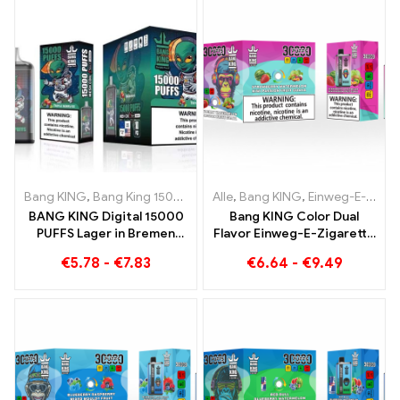
Mango
Bang KING
,
Bang King 15000 Puffs
Alle
,
Einweg E-zigarette mit Nikoti
,
Bang KING
,
Einweg-E-Zigaretten Litauen
BANG KING Digital 15000
Bang KING Color Dual
PUFFS Lager in Bremen
Flavor Einweg-E-Zigarette
15000 Züge grenzenloser
30000 Züge voller
€
5.78
-
€
7.83
€
6.64
-
€
9.49
Genuss
Geschmack mit
Strawberry Watermelon
und Kiwi Passion Fruit
Guava