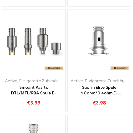
Großhandel丨Custom
Zigaretten Großhandel丨
Custom
Active
,
E-zigarette Zubehör
,
Verdampfer
Active
,
E-zigarette Zubehör
,
Ver
Smoant Pasito
Suorin Elite Spule
DTL/MTL/RBA Spule E-
1.0ohm/0.4ohm E-
Zigaretten Großhandel丨
Zigaretten Großhandel丨
€
3.99
€
3.98
Custom
Custom