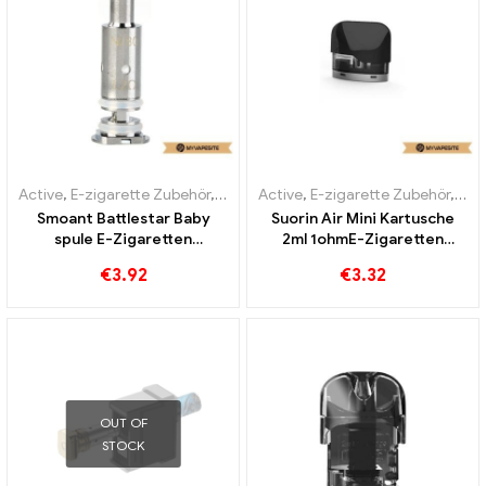
Active
,
E-zigarette Zubehör
,
Verdampfer
Active
,
E-zigarette Zubehör
,
Ver
Smoant Battlestar Baby
Suorin Air Mini Kartusche
spule E-Zigaretten
2ml 1ohmE-Zigaretten
Großhandel丨Custom
Großhandel丨Custom
€
3.92
€
3.32
OUT OF
STOCK