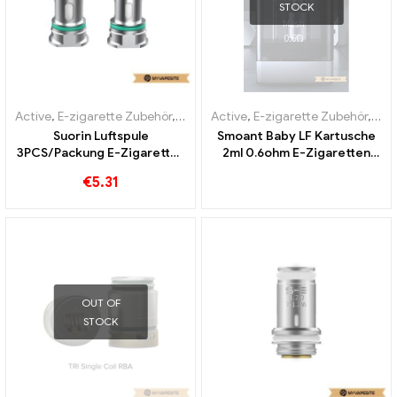
STOCK
Active
,
E-zigarette Zubehör
,
Verdampfer
Active
,
E-zigarette Zubehör
,
Ver
Suorin Luftspule
Smoant Baby LF Kartusche
3PCS/Packung E-Zigaretten
2ml 0.6ohm E-Zigaretten
Großhandel丨Custom
Großhandel丨Custom
€
5.31
OUT OF
STOCK