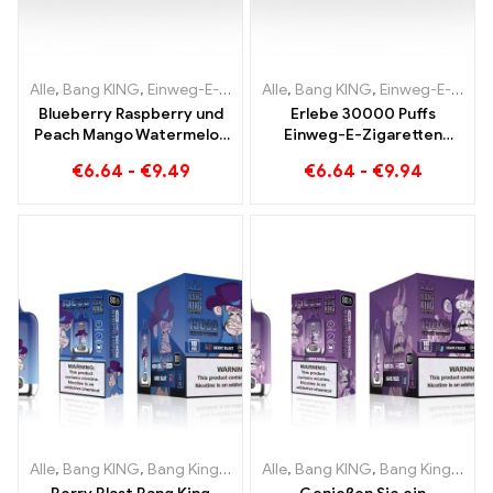
Alle
,
Bang KING
,
Einweg-E-Zigaretten Litauen
Alle
,
Bang KING
,
Einweg-E-Zigaret
,
Einweg-E-Zigaretten Litauen
Blueberry Raspberry und
Erlebe 30000 Puffs
Peach Mango Watermelon
Einweg-E-Zigaretten
Bang KING Farbe 30000
puren Genuss Blueberry
€
6.64
-
€
9.49
€
6.64
-
€
9.94
Puffs EINWEG E-
Ice trifft auf Strawberry
ZIGARETTEN Dual Flavor
Banana im Bang KING
Einweggerät Die perfekte
Color
Kombination
Alle
,
Bang KING
,
Bang King Smart Screen 15000 Puff
Alle
,
Bang KING
,
Bang King Smart Screen 15000 Puff
,
Einweg-E-Zi