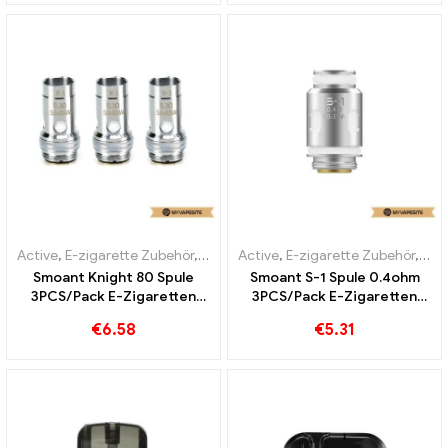
Active
,
E-zigarette Zubehör
,
Verdampfer
Active
,
E-zigarette Zubehör
,
Ver
Smoant Knight 80 Spule
Smoant S-1 Spule 0.4ohm
3PCS/Pack E-Zigaretten
3PCS/Pack E-Zigaretten
Großhandel丨Custom
Großhandel丨Custom
€
6.58
€
5.31