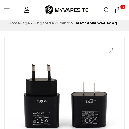
0
Myvapesite.de
Home Page
E-zigarette Zubehör
Eleaf 1A Wand-Ladegerät E-Zigaretten Großhandel丨Custom