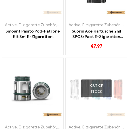
Active
,
E-zigarette Zubehör
,
Verdampfer
Active
,
E-zigarette Zubehör
,
Ver
Smoant Pasito Pod-Patrone
Suorin Ace Kartusche 2ml
Kit 3ml E-Zigaretten
3PCS/Pack E-Zigaretten
Großhandel丨Custom
Großhandel丨Custom
€
7.97
OUT OF
STOCK
Active
,
E-zigarette Zubehör
,
Verdampfer
Active
,
E-zigarette Zubehör
,
Mo