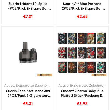
Suorin Trident TRI Spule
Suorin Air Mod Patrone
4PCS/Pack E-Zigaretten
2PCS/Pack E-Zigaretten
Großhandel丨Custom
Großhandel丨Custom
€
7.31
€
2.65
Active
,
E-zigarette Zubehör
,
Verdampfer
Active
,
E-zigarette Zubehör
,
Ver
Suorin Spce Kartusche 3ml
Smoant Charon Baby Plus
2PCS/Pack E-Zigaretten
Platte 2 Stück/Packung E-
Großhandel丨Custom
Zigaretten Großhandel丨
€
5.31
€
3.98
Custom