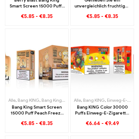
Berry Blast Bang King
Genießen Sie ein
Smart Screen 15000 Puffs
unvergleichlich fruchtiges
Einweg E-Zigarette der
Raucherlebnis mit Grape
€
5.85
-
€
8.35
€
5.85
-
€
8.35
neuen Generation
Jelly Bang King Smart
Screen 15000 Puff
Alle
,
Bang KING
,
Bang King Smart Screen 15000 Puff
Alle
,
Bang KING
,
Einweg-E-Zigaretten Litauen
,
Einweg-E-Zi
Bang King Smart Screen
Bang KING Color 30000
15000 Puff Peach Freeze
Puffs Einweg-E-Zigarette.
Einweg E-Zigaretten
Die perfekte Kombination
€
5.85
-
€
8.35
€
6.64
-
€
9.49
aus kühlem
Wassermeloneneis und
tropischer Erdbeer-