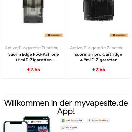
Active
,
E-zigarette Zubehör
,
Verdampfer
Active
,
E-zigarette Zubehör
,
Ver
Suorin Edge Pod-Patrone
suorin air pro Cartridge
1.5ml E-Zigaretten
4.9ml E-Zigaretten
Großhandel丨Custom
Großhandel丨Custom
€
2.65
€
2.65
Willkommen in der myvapesite.de
App!