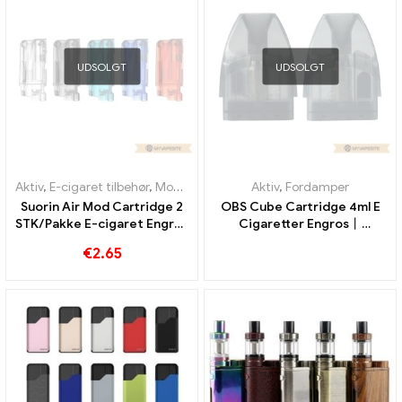
UDSOLGT
UDSOLGT
Aktiv
,
E-cigaret tilbehør
,
Mod
,
Fordamper
Aktiv
,
Fordamper
Suorin Air Mod Cartridge 2
OBS Cube Cartridge 4ml E
STK/Pakke E-cigaret Engros
Cigaretter Engros丨
丨 Custom
Custom
€
2.65