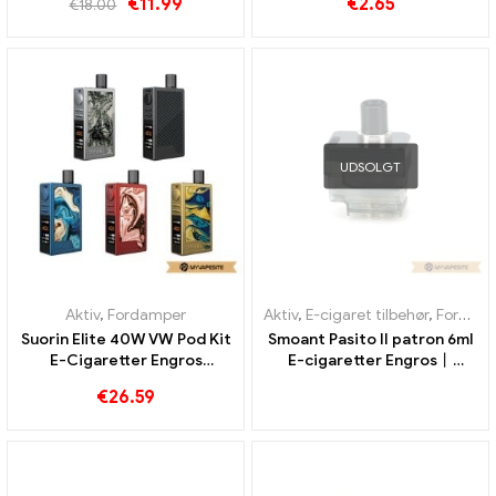
€
11.99
€
2.65
€
18.00
(5stk/Pakke) E-cigaretter
Engros丨 Custom
UDSOLGT
Aktiv
,
Fordamper
Aktiv
,
E-cigaret tilbehør
,
Fordamper
Suorin Elite 40W VW Pod Kit
Smoant Pasito II patron 6ml
E-Cigaretter Engros
E-cigaretter Engros丨
Custom
Custom
€
26.59