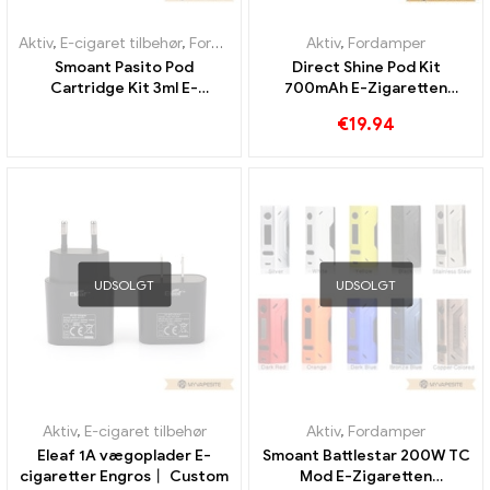
Aktiv
,
E-cigaret tilbehør
,
Fordamper
Aktiv
,
Fordamper
Smoant Pasito Pod
Direct Shine Pod Kit
Cartridge Kit 3ml E-
700mAh E-Zigaretten
Cigaretter Engrosrabat
Großhandel丨Custom
€
19.94
Brugerdefineret
UDSOLGT
UDSOLGT
Aktiv
,
E-cigaret tilbehør
Aktiv
,
Fordamper
Eleaf 1A vægoplader E-
Smoant Battlestar 200W TC
cigaretter Engros丨 Custom
Mod E-Zigaretten