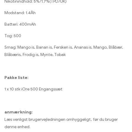
Nikotinindhold: 5%/1.7%(TPD/UK)
Modstand: 1.4Åh
Batteri: 400mAh
Tog: 500
Smag: Mango is, Banan is, Fersken is, Ananas is, Mango, Blåbær,
Blåbæris, Frodig is, Mynte, Tobak
Pakke liste:
1 x 10 stk iOre 500 Engangssæt
anmærkning:
Læs venligst brugervejledningen omhyggeligt, før du bruger
denne enhed.