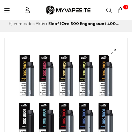
0
Myvapesite.de
Hjemmeside
Aktiv
Eleaf iOre 500 Engangssæt 400mAh E-cigaretter Engros丨 Custom