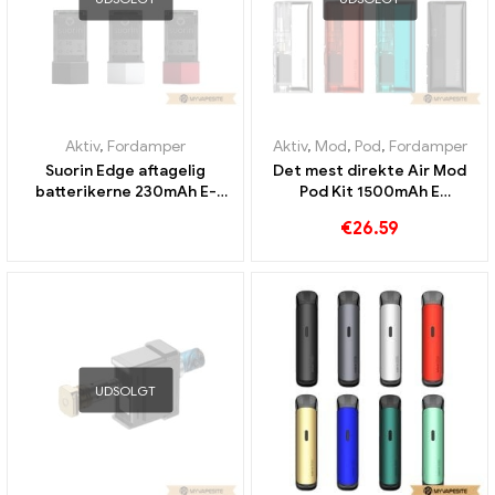
Aktiv
,
Fordamper
Aktiv
,
Mod
,
Pod
,
Fordamper
Suorin Edge aftagelig
Det mest direkte Air Mod
batterikerne 230mAh E-
Pod Kit 1500mAh E
cigaretter Engros丨 Custom
cigaretter Engros丨 Custom
€
26.59
UDSOLGT