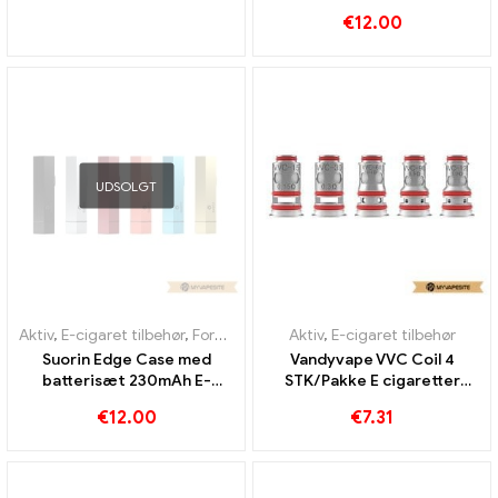
Großhandel丨Custom
€
12.00
UDSOLGT
Aktiv
,
E-cigaret tilbehør
,
Fordamper
Aktiv
,
E-cigaret tilbehør
Suorin Edge Case med
Vandyvape VVC Coil 4
batterisæt 230mAh E-
STK/Pakke E cigaretter
cigaretter Engros丨 Custom
Engros丨 Custom
€
12.00
€
7.31