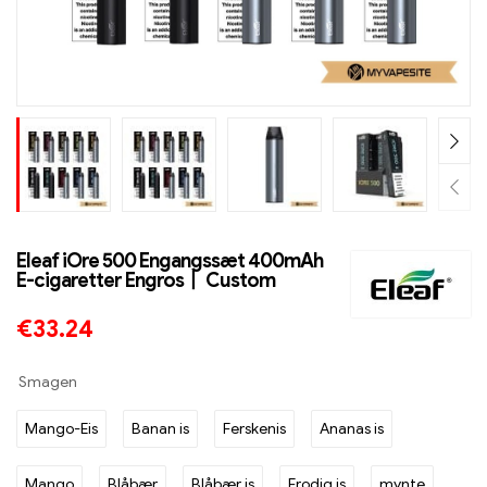
Eleaf iOre 500 Engangssæt 400mAh
E-cigaretter Engros丨 Custom
€
33.24
Smagen
Mango-Eis
Banan is
Ferskenis
Ananas is
Mango
Blåbær
Blåbær is
Frodig is
mynte