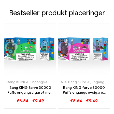
mail
Bestseller produkt placeringer
Bang KONGE
,
Engangs e-cigaretter Litauen
Alle
,
Bang KONGE
,
Engangs e-cigarett
,
Engangs e-cigaretter Litauen
Bang KING farve 30000
Bang KING farve 30000
Puffs engangscigaret med
Puffs engangs e-cigaret
to smagsvarianter Red Bull
Nydelse af høj kvalitet
€
6.64
-
€
9.49
€
6.64
-
€
9.49
Energy Watermelon
med smagene Blueberry
Bubble Gum Sweet
Ice og Black Dragon Ice