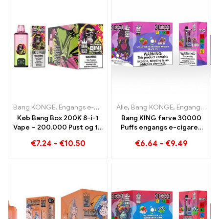
Bang KONGE
,
Engangs e-cigaretter
Alle
,
,
Engangs e-cigaretter Belgie
Bang KONGE
,
Engangs e-cigaretter Litauen
Køb Bang Box 200K 8-i-1
Bang KING farve 30000
Vape – 200.000 Pust og 10
Puffs engangs e-cigaret
Smag
Den perfekte blanding af
€
7.24
-
€
10.50
€
6.64
-
€
9.49
sød jordbærvandmelon og
forfriskende drueis