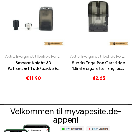
Aktiv
,
E-cigaret tilbehør
,
Fordamper
Aktiv
,
E-cigaret tilbehør
,
Fordamper
Smoant Knight 80
Suorin Edge Pod Cartridge
Patronsæt 1 stk/pakke E-
1,5ml E cigaretter Engros丨
cigaretter Engros丨 Custom
Custom
€
11.90
€
2.65
Velkommen til myvapesite.de-
appen!