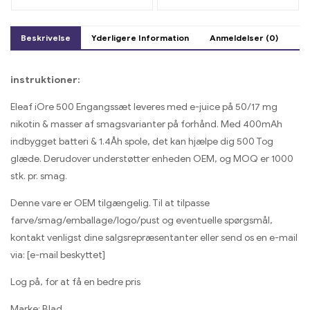
friske smage
Raspberry
Beskrivelse
Yderligere Information
Anmeldelser (0)
instruktioner:
Eleaf iOre 500 Engangssæt leveres med e-juice på 50/17 mg
nikotin & masser af smagsvarianter på forhånd. Med 400mAh
indbygget batteri & 1.4Åh spole, det kan hjælpe dig 500 Tog
glæde. Derudover understøtter enheden OEM, og MOQ er 1000
stk. pr. smag.
Denne vare er OEM tilgængelig. Til at tilpasse
farve/smag/emballage/logo/pust og eventuelle spørgsmål,
kontakt venligst dine salgsrepræsentanter eller send os en e-mail
via: [e-mail beskyttet]
Log på, for at få en bedre pris
Marke: Blad