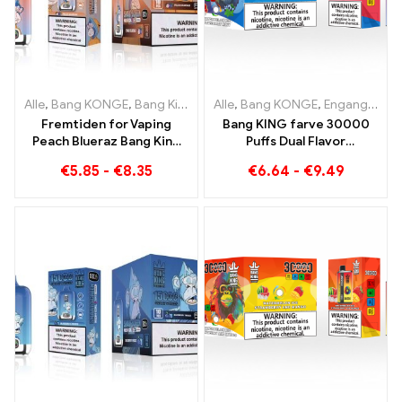
Alle
,
Bang KONGE
,
Bang King Smart skærm 15000 Puff
Alle
,
Bang KONGE
,
Engangs e-cigaretter Litauen
,
Engangs e
Fremtiden for Vaping
Bang KING farve 30000
Peach Blueraz Bang King
Puffs Dual Flavor
Smart Screen 15000 Puff
engangsenhed Den
€
5.85
-
€
8.35
€
6.64
-
€
9.49
perfekte kombination af
blåbær hindbær og
fersken Mango vandmelon