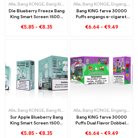
Alle
,
Bang KONGE
,
Bang King Smart skærm 15000 Puff
Alle
,
Bang KONGE
,
Engangs e-cigaretter Litauen
,
Engangs e
Die Blueberry Freeze Bang
Bang KING farve 30000
King Smart Screen 15000
Puffs engangs e-cigaret.
Puff tilbyder en lækker
Den perfekte kombination
€
5.85
-
€
8.35
€
6.64
-
€
9.49
af kølig vandmelon-is og
tropisk jordbærmango
Alle
,
Bang KONGE
,
Bang King Smart skærm 15000 Puff
Alle
,
Bang KONGE
,
Engangs e-cigaretter Litauen
,
Engangs e
Sur Apple Blueberry Bang
Bang KING farve 30000
King Smart Screen 15000
Puffs Dual Flavor Dobbelt
Puff En uforlignelig
nydelse med Strawberry
€
5.85
-
€
8.35
€
6.64
-
€
9.49
vaping-oplevelse fuld af
Kiwi og Sour Apple