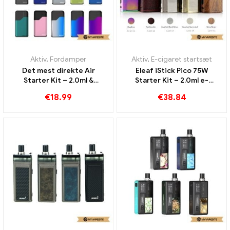
Aktiv
,
Fordamper
Aktiv
,
E-cigaret startsæt
Det mest direkte Air
Eleaf iStick Pico 75W
Starter Kit – 2.0ml &
Starter Kit – 2.0ml e-
400mah e-cigaretter
cigaretter engros丨 Custom
€
18.99
€
38.84
engros丨 Custom