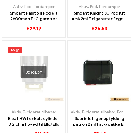
Aktiv
,
Pod
,
Fordamper
Aktiv
,
Pod
,
Fordamper
Smoant Pasito II Pod Kit
Smoant Knight 80 Pod Kit
2500mAh E-Cigaretter
4ml/2ml E cigaretter Engros
Engros Custom
丨 Custom
€
29.19
€
26.53
Salg!
UDSOLGT
Aktiv
,
E-cigaret tilbehør
Aktiv
,
E-cigaret tilbehør
,
Fordamper
Eleaf HW1 enkelt cylinder
Suorin luft genopfyldelig
0,2 ohm hoved til Ello/Ello
patron 2 ml 1 stk/pakke E-
Mini/Mini XL forstøver
cigaretter Engros丨 Custom