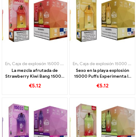
En
,
Caja de explosión 15000 Soplo
,
En
Cigarrillos electrónicos desecha
,
Caja de explosión 15000 Soplo
La mezcla afrutada de
Sexo en la playa explosión
Strawberry Kiwi Bang 15000
15000 Puffs Experimenta la
Puffs captura el sabor del
combinación perfecta de
€
5.12
€
5.12
verano.
frutas exóticas