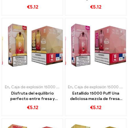
Puffs Triple Berry Ice Berry
desechable Puff Una
€
5.12
€
5.12
se combina con un sabor
refrescante combinación
refrescante
de fresa y jugosa sandía
En
,
Caja de explosión 15000 Soplo
,
En
Cigarrillos electrónicos desecha
,
Caja de explosión 15000 Soplo
Disfruta del equilibrio
Estallido 15000 Puff Una
perfecto entre fresa y
deliciosa mezcla de fresas
mango al instante 15000
maduras y jugoso lichi.
€
5.12
€
5.12
Cigarrillo electrónico
desechable Puff