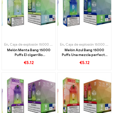
En
,
Caja de explosión 15000 Soplo
,
En
Cigarrillos electrónicos desecha
,
Caja de explosión 15000 Soplo
Melón Menta Bang 15000
Melón Azul Bang 15000
Puffs El cigarrillo
Puffs Una mezcla perfecta
electrónico recargable
de melón y arándanos.
€
5.12
€
5.12
desechable combina la
dulzura del melón con la
frescura de la menta