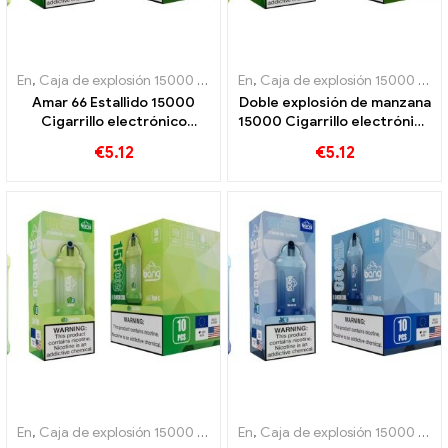
En
,
Caja de explosión 15000 Soplo
,
En
Cigarrillos electrónicos desecha
,
Caja de explosión 15000 Soplo
Amar 66 Estallido 15000
Doble explosión de manzana
Cigarrillo electrónico
15000 Cigarrillo electrónico
desechable Puffs Pod La
desechable Puffs para
€
5.12
€
5.12
combinación perfecta de
experimentar la dulzura de
sabores frescos
las manzanas
En
,
Caja de explosión 15000 Soplo
,
En
Cigarrillos electrónicos desecha
,
Caja de explosión 15000 Soplo