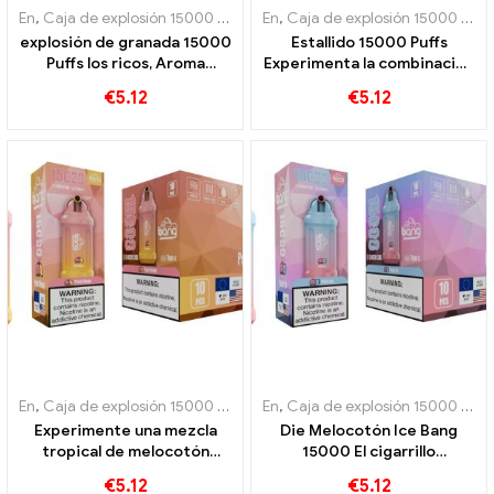
En
,
Caja de explosión 15000 Soplo
,
En
Cigarrillos electrónicos desecha
,
Caja de explosión 15000 Soplo
explosión de granada 15000
Estallido 15000 Puffs
Puffs los ricos, Aroma
Experimenta la combinación
afrutado de granada para
perfecta de piña fresca y
€
5.12
€
5.12
que disfruten los
coco cremoso.
vapeadores.
En
,
Caja de explosión 15000 Soplo
,
En
Cigarrillos electrónicos desecha
,
Caja de explosión 15000 Soplo
Experimente una mezcla
Die Melocotón Ice Bang
tropical de melocotón
15000 El cigarrillo
jugoso y mango dulce con el
electrónico desechable
€
5.12
€
5.12
cigarrillo electrónico
Puffs combina la dulzura del