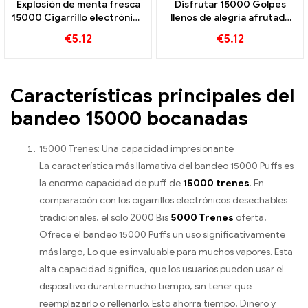
Explosión de menta fresca
Disfrutar 15000 Golpes
15000 Cigarrillo electrónico
llenos de alegría afrutada
desechable Puffs Una
con el Blue Razz Ice Bang
€
5.12
€
5.12
experiencia de sabor
Pod, perfecto para
refrescante
vapeadores que aman los
sabores frescos.
Características principales del
bandeo 15000 bocanadas
15000 Trenes: Una capacidad impresionante
La característica más llamativa del bandeo 15000 Puffs es
la enorme capacidad de puff de
15000 trenes
. En
comparación con los cigarrillos electrónicos desechables
tradicionales, el solo 2000 Bis
5000 Trenes
oferta,
Ofrece el bandeo 15000 Puffs un uso significativamente
más largo, Lo que es invaluable para muchos vapores. Esta
alta capacidad significa, que los usuarios pueden usar el
dispositivo durante mucho tiempo, sin tener que
reemplazarlo o rellenarlo. Esto ahorra tiempo, Dinero y