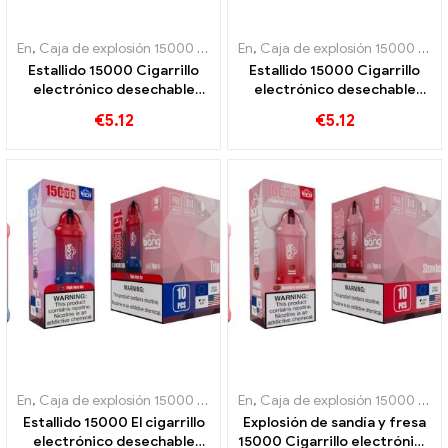
En
,
Caja de explosión 15000 Soplo
,
En
Cigarrillos electrónicos desecha
,
Caja de explosión 15000 Soplo
Estallido 15000 Cigarrillo
Estallido 15000 Cigarrillo
electrónico desechable
electrónico desechable
Puffs La dulzura de la sandía
Puffs La dulzura de la sandía
€
5.12
€
5.12
se mezcla con el sabor
y el chicle es un festín para
refrescante
los sentidos
En
,
Caja de explosión 15000 Soplo
,
En
Cigarrillos electrónicos desecha
,
Caja de explosión 15000 Soplo
Estallido 15000 El cigarrillo
Explosión de sandía y fresa
electrónico desechable
15000 Cigarrillo electrónico