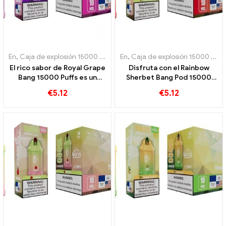
En
,
Caja de explosión 15000 Soplo
,
En
Cigarrillos electrónicos desecha
,
Caja de explosión 15000 Soplo
El rico sabor de Royal Grape
Disfruta con el Rainbow
Bang 15000 Puffs es un
Sherbet Bang Pod 15000
auténtico homenaje a la
Bocanadas llenas de una
€
5.12
€
5.12
fruta real
variedad de aromas
frutales.