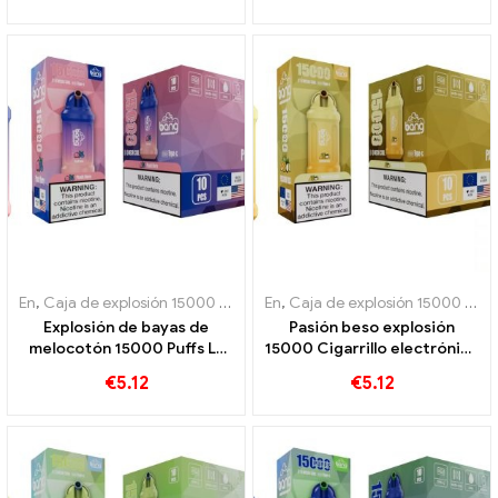
desechable Bang 15000
melocotón con el frescor
bocanadas
refrescante
En
,
Caja de explosión 15000 Soplo
,
En
Cigarrillos electrónicos desecha
,
Caja de explosión 15000 Soplo
Explosión de bayas de
Pasión beso explosión
melocotón 15000 Puffs La
15000 Cigarrillo electrónico
mezcla perfecta de
desechable Puffs Un
€
5.12
€
5.12
melocotones y frutos rojos
verdadero placer para los
amantes de las frutas
dulces y afrutadas