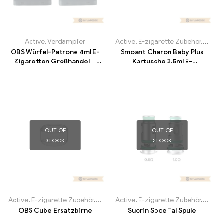
Active
,
Verdampfer
Active
,
E-zigarette Zubehör
,
Ver
OBS Würfel-Patrone 4ml E-
Smoant Charon Baby Plus
Zigaretten Großhandel丨
Kartusche 3.5ml E-
Custom
Zigaretten Großhandel丨
Custom
OUT OF
OUT OF
STOCK
STOCK
Active
,
E-zigarette Zubehör
,
Verdampfer
Active
,
E-zigarette Zubehör
,
Ver
OBS Cube Ersatzbirne
Suorin Spce Tal Spule