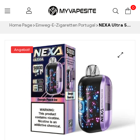
0
Myvapesite.de
Home Page
Einweg-E-Zigaretten Portugal
NEXA Ultra 50k Puff E-Zigarette Erfrischender Georgia Peach Ice Geschmack
Angebot!