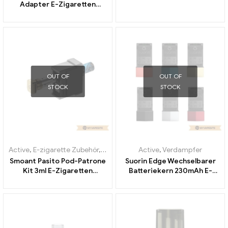
Adapter E-Zigaretten
Großhandel丨Custom
OUT OF
OUT OF
STOCK
STOCK
Active
,
E-zigarette Zubehör
,
Verdampfer
Active
,
Verdampfer
Smoant Pasito Pod-Patrone
Suorin Edge Wechselbarer
Kit 3ml E-Zigaretten
Batteriekern 230mAh E-
Großhandel丨Custom
Zigaretten Großhandel丨
Custom