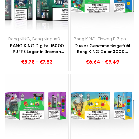
Bang KING
,
Bang King 15000 Puffs
Bang KING
,
Einweg E-zigarette mit Nikoti
,
Einweg E-Zigaretten
BANG KING Digital 15000
Duales Geschmacksgefühl
PUFFS Lager in Bremen
Bang KING Color 30000
15000 Züge grenzenloser
Puffs Red Bull und
€
5.78
-
€
7.83
€
6.64
-
€
9.49
Genuss
Blueberry Watermelon
30000 Puffs Einweg-E-
Zigarette