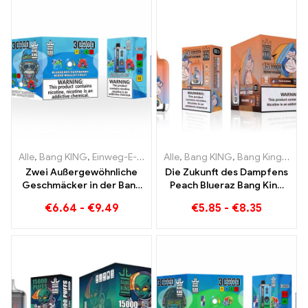
Alle
,
Bang KING
,
Einweg-E-Zigaretten Litauen
Alle
,
Bang KING
,
Einweg-E-Zigaret
,
Bang King Smart Screen 15000 Puff
Zwei Außergewöhnliche
Die Zukunft des Dampfens
Geschmäcker in der Bang
Peach Blueraz Bang King
KING Color 30000 Puffs E-
Smart Screen 15000 Puff
€
6.64
-
€
9.49
€
5.85
-
€
8.35
Zigarette Blueberry
Raspberry Mixed und
Mouldy Fruit