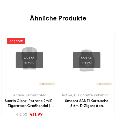
Ähnliche Produkte
Angebot!
OUT OF
OUT OF
STOCK
STOCK
Active
,
Verdampfer
Active
,
E-zigarette Zubehör
,
Ver
Suorin Glanz-Patrone 2ml E-
Smoant SANTI Kartusche
Zigaretten Großhandel丨
3.5ml E-Zigaretten
Custom
Großhandel丨Custom
€
11.99
€
12.00