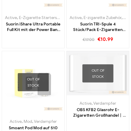
Active
,
E-Zigarette Starterset
,
Verdampfer
Active
,
E-zigarette Zubehör
,
Ver
Suorin iShare Ultra Portable
Suorin TRI-Spule 4
Full Kit mit der Power Bank
Stück/Pack E-Zigaretten
E-Zigaretten Großhandel丨
Großhandel丨Custom
€
10.99
€
17.00
Custom
OUT OF
STOCK
OUT OF
STOCK
Active
,
Verdampfer
OBS KFB2 Glasrohr E-
Zigaretten Großhandel丨
Custom
Active
,
Mod
,
Verdampfer
Smoant Pod Mod auf 510