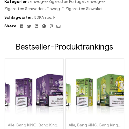
Kategorien:
Einweg-E-Zigaretten Portugal
,
Einweg-E-
Zigaretten Schweden
,
Einweg-E-Zigaretten Slowakei
Schlagwörter:
50K Vape
,
F
Facebook
Twitter
Linkedin
Google+
Pinterest
Email
Share:
Bestseller-Produktrankings
Alle
,
Bang KING
,
Bang King Smart Screen 15000 Puff
Alle
,
Bang KING
,
Bang King Smart Screen 15000 Puff
,
Einweg-E-Zi