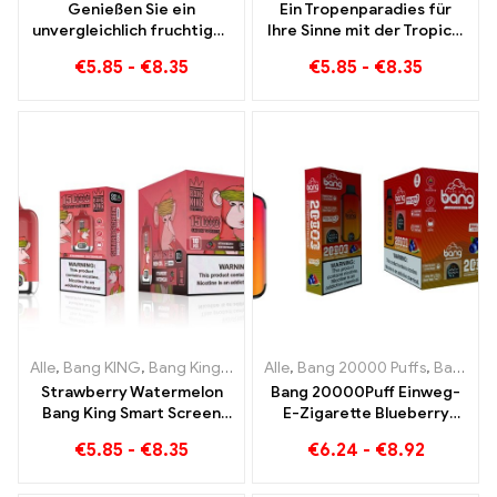
Genießen Sie ein
Ein Tropenparadies für
unvergleichlich fruchtiges
Ihre Sinne mit der Tropical
Raucherlebnis mit Grape
Fruit Bang King Smart
€
5.85
-
€
8.35
€
5.85
-
€
8.35
Jelly Bang King Smart
Screen 15000 Puff
Screen 15000 Puff
Alle
,
Bang KING
,
Bang King Smart Screen 15000 Puff
Alle
,
Bang 20000 Puffs
,
Einweg-E-Zi
,
Bang KING
Strawberry Watermelon
Bang 20000Puff Einweg-
Bang King Smart Screen
E-Zigarette Blueberry
15000 Puff Genießen Sie
Watermelon Geschmack
€
5.85
-
€
8.35
€
6.24
-
€
8.92
den entspannenden
und Dual Mesh
Genuss von Früchten