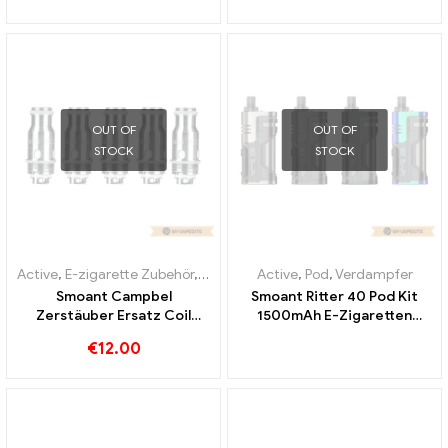
OUT OF
OUT OF
STOCK
STOCK
Active
,
E-zigarette Zubehör
,
Verdampfer
Active
,
Pod
,
Verdampfer
Smoant Campbel
Smoant Ritter 40 Pod Kit
Zerstäuber Ersatz Coil
1500mAh E-Zigaretten
0.2ohm 5pcs/Pack E-
Großhandel丨Custom
€
12.00
Zigaretten Großhandel丨
Custom