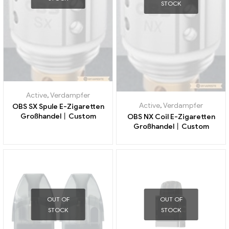
STOCK
Active
,
Verdampfer
Active
,
Verdampfer
OBS SX Spule E-Zigaretten
Großhandel丨Custom
OBS NX Coil E-Zigaretten
Großhandel丨Custom
OUT OF
OUT OF
STOCK
STOCK