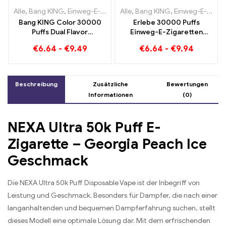
Alle
,
Bang KING
,
Einweg-E-Zigaretten Litauen
Alle
,
Bang KING
,
Einweg-E-Zigaret
,
Einweg-E-Zigaretten Litauen
Bang KING Color 30000
Erlebe 30000 Puffs
Puffs Dual Flavor
Einweg-E-Zigaretten
Doppelter Genuss mit
puren Genuss Blueberry
€
6.64
-
€
9.49
€
6.64
-
€
9.94
Strawberry Kiwi und Sour
Ice trifft auf Strawberry
Apple Raspberry
Banana im Bang KING
Color
Beschreibung
Zusätzliche
Bewertungen
Informationen
(0)
NEXA Ultra 50k Puff E-
Zigarette – Georgia Peach Ice
Geschmack
Die NEXA Ultra 50k Puff Disposable Vape ist der Inbegriff von
Leistung und Geschmack. Besonders für Dampfer, die nach einer
langanhaltenden und bequemen Dampferfahrung suchen, stellt
dieses Modell eine optimale Lösung dar. Mit dem erfrischenden