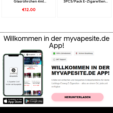
Glasröhrchen 4ml
3PCS/Pack E-Zigaretten
10Stk./Pack E-Zigaretten
Großhandel丨Custom
€
12.00
Großhandel丨Custom
Willkommen in der myvapesite.de
App!