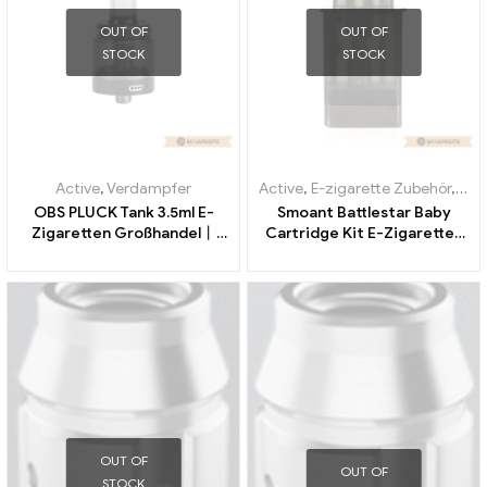
OUT OF
OUT OF
STOCK
STOCK
Active
,
Verdampfer
Active
,
E-zigarette Zubehör
,
Ver
OBS PLUCK Tank 3.5ml E-
Smoant Battlestar Baby
Zigaretten Großhandel丨
Cartridge Kit E-Zigaretten
Custom
Großhandel丨Custom
OUT OF
OUT OF
STOCK