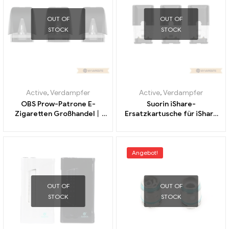
OUT OF
OUT OF
STOCK
STOCK
Active
,
Verdampfer
Active
,
Verdampfer
OBS Prow-Patrone E-
Suorin iShare-
Zigaretten Großhandel丨
Ersatzkartusche für iShare
Custom
E-Zigaretten Großhandel丨
Custom
Angebot!
OUT OF
OUT OF
STOCK
STOCK