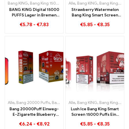
Bang KING
,
Bang King 15000 Puffs
Alle
,
Einweg E-zigarette mit Nikoti
,
Bang KING
,
Bang King Smart Screen 15000 Puff
BANG KING Digital 15000
Strawberry Watermelon
PUFFS Lager in Bremen
Bang King Smart Screen
15000 Züge grenzenloser
15000 Puff Genießen Sie
€
5.78
-
€
7.83
€
5.85
-
€
8.35
Genuss
den entspannenden
Genuss von Früchten
Alle
,
Bang 20000 Puffs
,
Bang KING
Alle
,
Einweg E-Zigaretten
,
Bang KING
,
Bang King Smart Screen 15000 Puff
,
Einweg-
Bang 20000Puff Einweg-
Lush Ice Bang King Smart
E-Zigarette Blueberry
Screen 15000 Puffs Eine
Watermelon Geschmack
perfekt ausgewogene
€
6.24
-
€
8.92
€
5.85
-
€
8.35
und Dual Mesh
Mischung aus