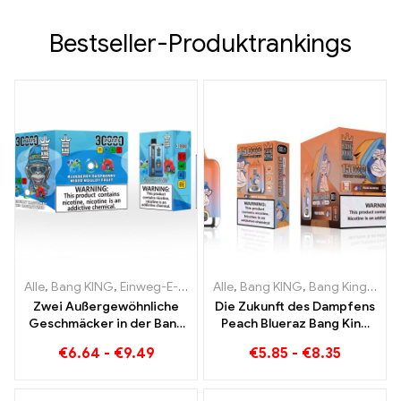
Bestseller-Produktrankings
Alle
,
Bang KING
,
Einweg-E-Zigaretten Litauen
Alle
,
Bang KING
,
Einweg-E-Zigaret
,
Bang King Smart Screen 15000 Puff
Zwei Außergewöhnliche
Die Zukunft des Dampfens
Geschmäcker in der Bang
Peach Blueraz Bang King
KING Color 30000 Puffs E-
Smart Screen 15000 Puff
€
6.64
-
€
9.49
€
5.85
-
€
8.35
Zigarette Blueberry
Raspberry Mixed und
Mouldy Fruit