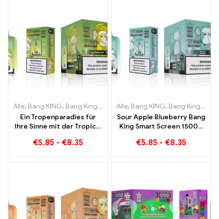
Alle
,
Bang KING
,
Bang King Smart Screen 15000 Puff
Alle
,
Bang KING
,
Bang King Smart Screen 15000 Puff
,
Einweg-E-Zi
Ein Tropenparadies für
Sour Apple Blueberry Bang
Ihre Sinne mit der Tropical
King Smart Screen 15000
Fruit Bang King Smart
Puff Ein unvergleichliches
€
5.85
-
€
8.35
€
5.85
-
€
8.35
Screen 15000 Puff
Dampferlebnis voller
frischer Aromen