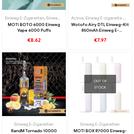
Einweg E-Zigaretten
,
Einweg-E-Zigaretten Portugal
Active
,
Einweg E-zigarette mit Nikotin
,
Einweg-E-Ziga
MOTI BOTO 6000 Einweg
Wotofo Airy DTL Einweg-Kit
Vape 6000 Puffs
850mAh Einweg E-
Zigaretten Großhandel丨
€
8.62
€
7.97
Custom
OUT OF
STOCK
Einweg E-Zigaretten
Einweg E-Zigaretten
RandM Tornado 10000
MOTI BOX R7000 Einweg-