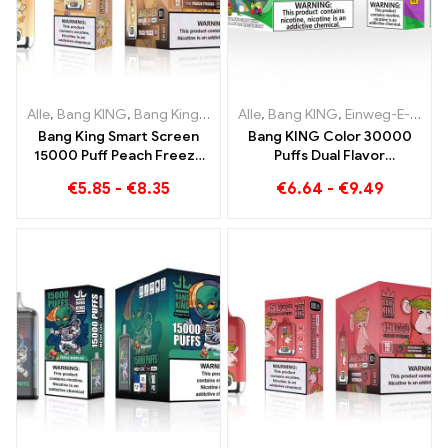
Alle
,
Bang KING
,
Bang King Smart Screen 15000 Puff
Alle
,
Bang KING
,
Einweg-E-Zigaretten Litauen
,
Einweg-E-Zi
Bang King Smart Screen
Bang KING Color 30000
15000 Puff Peach Freeze
Puffs Dual Flavor
Einweg E-Zigaretten
Doppelter Genuss mit
€
5.85
-
€
8.35
€
6.64
-
€
9.49
Strawberry Kiwi und Sour
Apple Raspberry