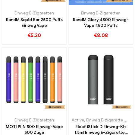
Einweg E-Zigaretten
Einweg E-Zigaretten
RandM Squid Bar 2500 Puffs
RandM Glory 4800 Einweg-
Einweg Vape
Vape 4800 Puffs
€
5.20
€
8.08
Einweg E-Zigaretten
Active
,
Einweg E-zigarette mit Nikotin
MOTI PIIN 500 Einweg-Vape
Eleaf iStick D Einweg-Kit
500 Züge
1.5ml Einweg E-Zigaretten