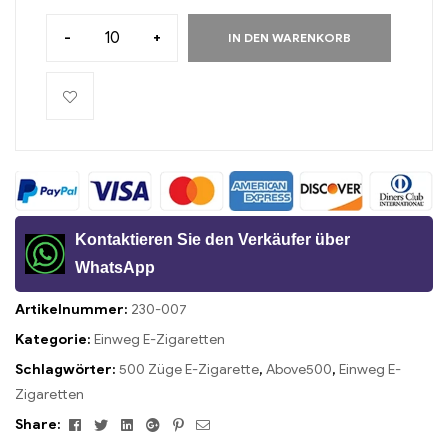
-
+
IN DEN WARENKORB
Kontaktieren Sie den Verkäufer über
WhatsApp
Artikelnummer:
230-007
Kategorie:
Einweg E-Zigaretten
Schlagwörter:
500 Züge E-Zigarette
,
Above500
,
Einweg E-
Zigaretten
Facebook
Twitter
Linkedin
Google+
Pinterest
Email
Share: