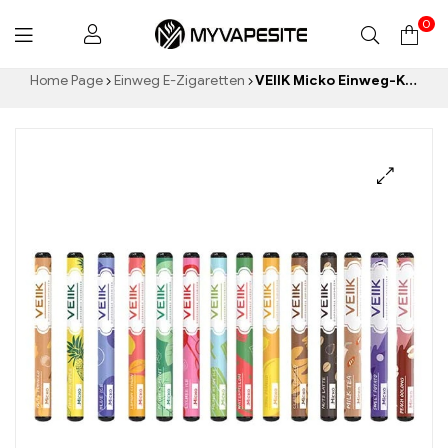
0
Myvapesite.de
Home Page
Einweg E-Zigaretten
VEIIK Micko Einweg-Kit 310mAh