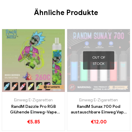
Ähnliche Produkte
OUT OF
STOCK
Einweg E-Zigaretten
Einweg E-Zigaretten
RandM Dazzle Pro RGB
RandM Sunax 700 Pod
Glühende Einweg-Vape
austauschbare Einweg Vape
2600 Puffs
Kit
€
5.85
€
12.00