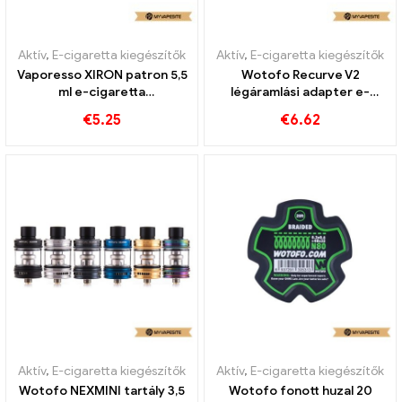
Aktív
,
E-cigaretta kiegészítők
Aktív
,
E-cigaretta kiegészítők
Vaporesso XIRON patron 5,5
Wotofo Recurve V2
ml e-cigaretta
légáramlási adapter e-
nagykereskedelmi egyedi
cigaretta nagykereskedés
€
5.25
€
6.62
丨Egyedi
Aktív
,
E-cigaretta kiegészítők
Aktív
,
E-cigaretta kiegészítők
Wotofo NEXMINI tartály 3,5
Wotofo fonott huzal 20