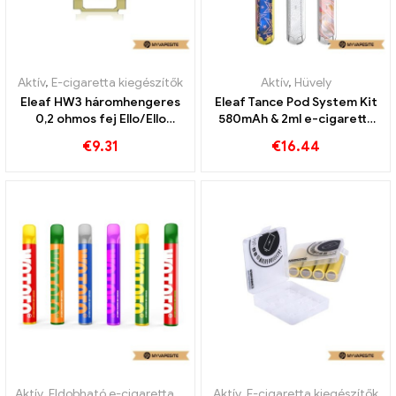
Aktív
,
E-cigaretta kiegészítők
Aktív
,
Hüvely
Eleaf HW3 háromhengeres
Eleaf Tance Pod System Kit
0,2 ohmos fej Ello/Ello
580mAh & 2ml e-cigaretta
Mini/Mini XL porlasztóhoz
nagykereskedés丨Egyedi
€
9.31
€
16.44
(5db/csomag) E-cigaretta
nagykereskedelme丨Egyedi
Aktív
,
Eldobható e-cigaretta nikotinnal
Aktív
,
Eldobható e-cigaretta
,
E-cigaretta kiegészítők