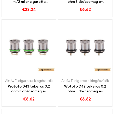
ml/2 ml e-cigaretta
ohm 3 db/csomag e-
nagykereskedés丨Egyedi
cigaretta nagykereskedés
€
23.24
€
6.62
丨Egyedi
Aktív
,
E-cigaretta kiegészítők
Aktív
,
E-cigaretta kiegészítők
Wotofo D43 tekercs 0,2
Wotofo D42 tekercs 0,2
ohm 3 db/csomag e-
ohm 3 db/csomag e-
cigaretta nagykereskedés
cigaretta nagykereskedés
€
6.62
€
6.62
丨Egyedi
丨Egyedi