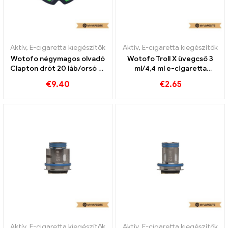
Aktív
,
E-cigaretta kiegészítők
Aktív
,
E-cigaretta kiegészítők
Wotofo négymagos olvadó
Wotofo Troll X üvegcső 3
Clapton drót 20 láb/orsó E-
ml/4,4 ml e-cigaretta
Zigaretten Großhandel丨
nagykereskedés丨Egyedi
€
9.40
€
2.65
Egyedi
Aktív
,
E-cigaretta kiegészítők
Aktív
,
E-cigaretta kiegészítők