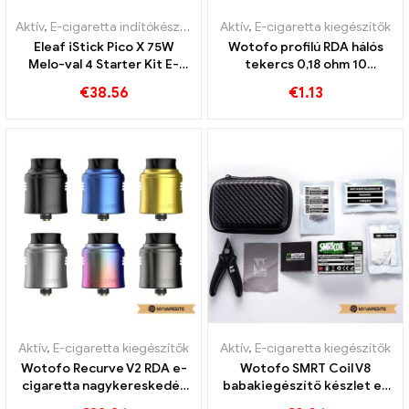
Aktív
,
E-cigaretta indítókészlet
Aktív
,
E-cigaretta kiegészítők
Eleaf iStick Pico X 75W
Wotofo profilú RDA hálós
Melo-val 4 Starter Kit E-
tekercs 0,18 ohm 10
cigaretta nagykereskedés
db/palack E-cigaretta
€
38.56
€
1.13
丨Egyedi
nagykereskedés丨Egyedi
Aktív
,
E-cigaretta kiegészítők
Aktív
,
E-cigaretta kiegészítők
Wotofo Recurve V2 RDA e-
Wotofo SMRT Coil V8
cigaretta nagykereskedés
babakiegészítő készlet e-
丨Egyedi
cigaretta nagykereskedés