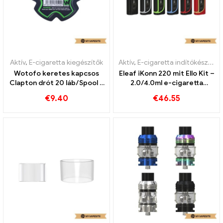
Aktív
,
E-cigaretta kiegészítők
Aktív
,
E-cigaretta indítókészlet
Wotofo keretes kapcsos
Eleaf iKonn 220 mit Ello Kit –
Clapton drót 20 láb/Spool E
2.0/4.0ml e-cigaretta
cigaretta nagykereskedés
nagykereskedés丨Egyedi
€
9.40
€
46.55
丨Egyedi