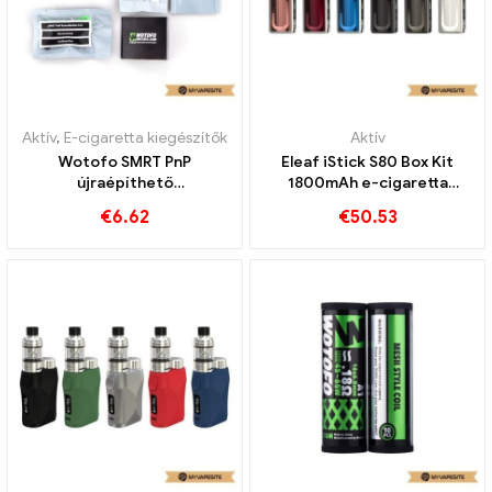
Aktív
,
E-cigaretta kiegészítők
Aktív
Wotofo SMRT PnP
Eleaf iStick S80 Box Kit
újraépíthető
1800mAh e-cigaretta
tekercskészlet
nagykereskedés 丨Egyedi
€
6.62
€
50.53
tartozékkészlet e-
cigaretta nagykereskedés
丨Egyedi