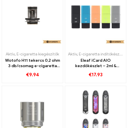
Aktív
,
E-cigaretta kiegészítők
Aktív
,
E-cigaretta indítókészlet
Wotofo H11 tekercs 0,2 ohm
Eleaf iCard AIO
3 db/csomag e-cigaretta
kezdőkészlet – 2ml &
nagykereskedés丨Egyedi
650mah e-cigaretta
€
9.94
€
17.93
nagykereskedelem丨Egyedi