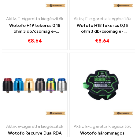
Aktív
,
E-cigaretta kiegészítők
Aktív
,
E-cigaretta kiegészítők
Wotofo H19 tekercs 0,15
Wotofo H18 tekercs 0,15
ohm 3 db/csomag e-
ohm 3 db/csomag e-
cigaretta nagykereskedés
cigaretta nagykereskedés
€
8.64
€
8.64
丨Egyedi
丨Egyedi
Aktív
,
E-cigaretta kiegészítők
Aktív
,
E-cigaretta kiegészítők
Wotofo Recurve Dual RDA
Wotofo hárommagos