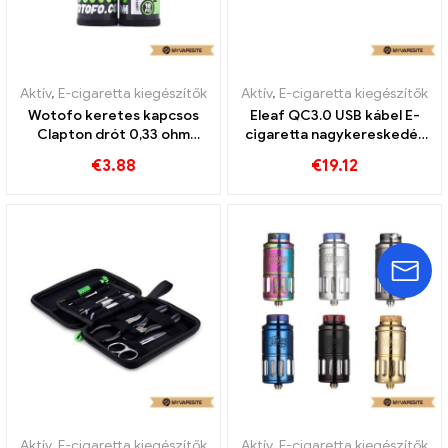
Aktív
,
E-cigaretta kiegészítők
Aktív
,
E-cigaretta kiegészítők
Wotofo keretes kapcsos
Eleaf QC3.0 USB kábel E-
Clapton drót 0,33 ohm
cigaretta nagykereskedés
10db/csomag E-cigaretta
丨Egyedi
€
3.88
€
19.12
nagykereskedés丨Egyedi
Aktív
,
E-cigaretta kiegészítők
Aktív
,
E-cigaretta kiegészítők