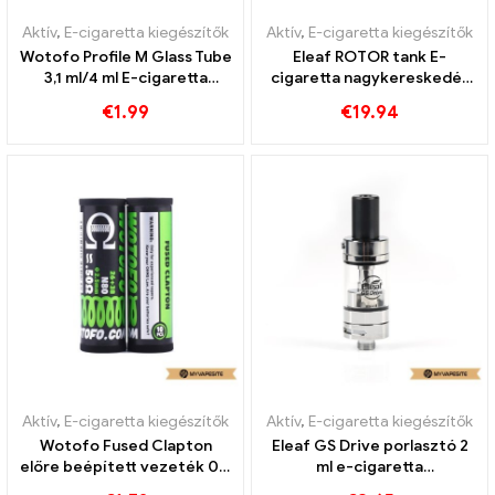
Aktív
,
E-cigaretta kiegészítők
Aktív
,
E-cigaretta kiegészítők
Wotofo Profile M Glass Tube
Eleaf ROTOR tank E-
3,1 ml/4 ml E-cigaretta
cigaretta nagykereskedés
nagykereskedés丨Egyedi
丨Egyedi
€
1.99
€
19.94
Aktív
,
E-cigaretta kiegészítők
Aktív
,
E-cigaretta kiegészítők
Wotofo Fused Clapton
Eleaf GS Drive porlasztó 2
előre beépített vezeték 0,5
ml e-cigaretta
ohm 10db/csomag E-
nagykereskedés丨Egyedi