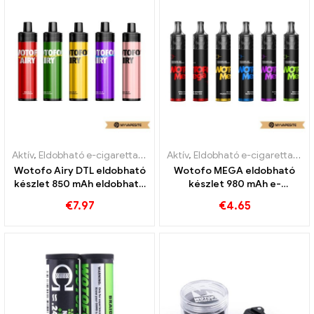
Aktív
,
Eldobható e-cigaretta nikotinnal
Aktív
,
Eldobható e-cigaretta
,
Eldobható e-cigaretta nikotinnal
Wotofo Airy DTL eldobható
Wotofo MEGA eldobható
készlet 850 mAh eldobható
készlet 980 mAh e-
e-cigaretta
cigaretta nagykereskedés
€
7.97
€
4.65
nagykereskedés 丨Egyedi
丨Egyedi