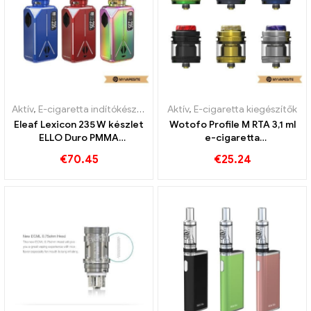
Aktív
,
E-cigaretta indítókészlet
Aktív
,
E-cigaretta kiegészítők
Eleaf Lexicon 235 W készlet
Wotofo Profile M RTA 3,1 ml
ELLO Duro PMMA
e-cigaretta
porlasztóval E-Zigaretten
nagykereskedés丨Egyedi
€
70.45
€
25.24
Großhandel丨Egyedi