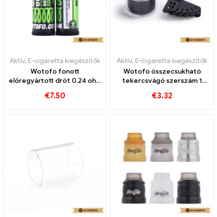
Aktív
,
E-cigaretta kiegészítők
Aktív
,
E-cigaretta kiegészítők
Wotofo fonott
Wotofo összecsukható
előregyártott drót 0,24 ohm
tekercsvágó szerszám 1
10db/csomag E-cigaretta
db/csomag e-cigaretta
€
7.50
€
3.32
nagykereskedés丨Egyedi
nagykereskedés 丨Egyedi