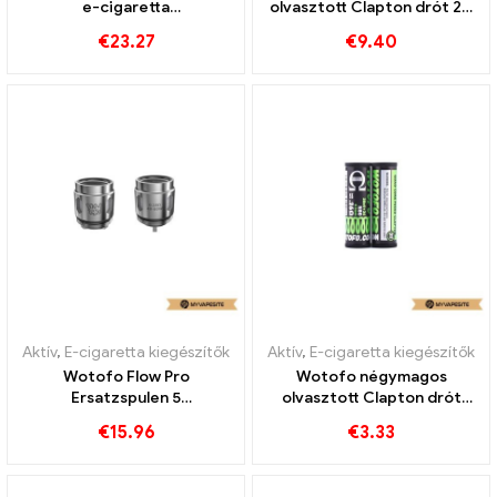
e-cigaretta
olvasztott Clapton drót 20
nagykereskedés丨Egyedi
láb/Spool E cigaretta
€
23.27
€
9.40
nagykereskedés 丨Egyedi
Aktív
,
E-cigaretta kiegészítők
Aktív
,
E-cigaretta kiegészítők
Wotofo Flow Pro
Wotofo négymagos
Ersatzspulen 5
olvasztott Clapton drót
Darab/csomag e-cigaretta
10db/csomag e-cigaretta
€
15.96
€
3.33
nagykereskedés丨Egyedi
nagykereskedés丨Egyedi