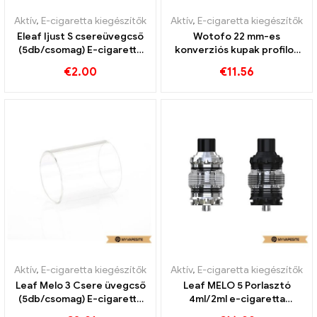
Aktív
,
E-cigaretta kiegészítők
Aktív
,
E-cigaretta kiegészítők
Eleaf Ijust S csereüvegcső
Wotofo 22 mm-es
(5db/csomag) E-cigaretta
konverziós kupak profilos
nagykereskedelme丨Egyedi
RDA e-cigaretta
€
2.00
€
11.56
nagykereskedelme丨Egyedi
Aktív
,
E-cigaretta kiegészítők
Aktív
,
E-cigaretta kiegészítők
Leaf Melo 3 Csere üvegcső
Leaf MELO 5 Porlasztó
(5db/csomag) E-cigaretta
4ml/2ml e-cigaretta
nagykereskedelme丨Egyedi
nagykereskedés丨Egyedi