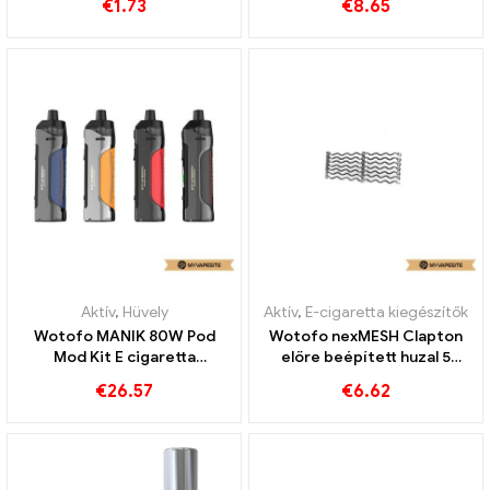
€
1.73
€
8.65
Zigaretten Großhandel丨
Egyedi
Aktív
,
Hüvely
Aktív
,
E-cigaretta kiegészítők
Wotofo MANIK 80W Pod
Wotofo nexMESH Clapton
Mod Kit E cigaretta
előre beépített huzal 5
nagykereskedés丨Egyedi
db/csomag e-cigaretta
€
26.57
€
6.62
nagykereskedés 丨Egyedi