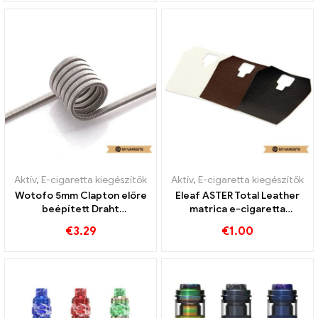
Aktív
,
E-cigaretta kiegészítők
Aktív
,
E-cigaretta kiegészítők
Wotofo 5mm Clapton előre
Eleaf ASTER Total Leather
beépített Draht
matrica e-cigaretta
5db/csomag E-Zigaretten
nagykereskedés 丨Egyedi
€
3.29
€
1.00
Großhandel丨Egyedi