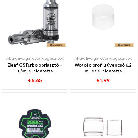
Aktív
,
E-cigaretta kiegészítők
Aktív
,
E-cigaretta kiegészítők
Eleaf GSTurbo porlasztó –
Wotofo profilú üvegcső 6,2
1.8ml e-cigaretta
ml-es e-cigaretta
nagykereskedés丨Egyedi
nagykereskedés丨Egyedi
€
6.65
€
1.99