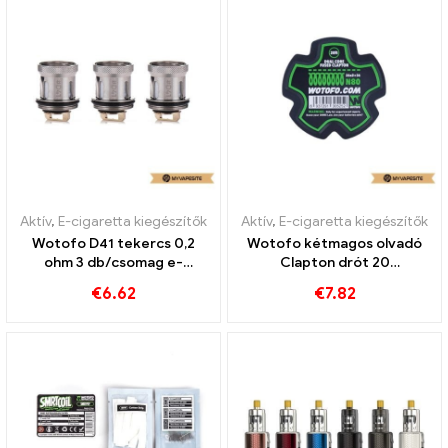
Aktív
,
E-cigaretta kiegészítők
Aktív
,
E-cigaretta kiegészítők
Wotofo D41 tekercs 0,2
Wotofo kétmagos olvadó
ohm 3 db/csomag e-
Clapton drót 20
cigaretta nagykereskedés
láb/tekercs E cigaretta
€
6.62
€
7.82
丨Egyedi
nagykereskedés 丨Egyedi