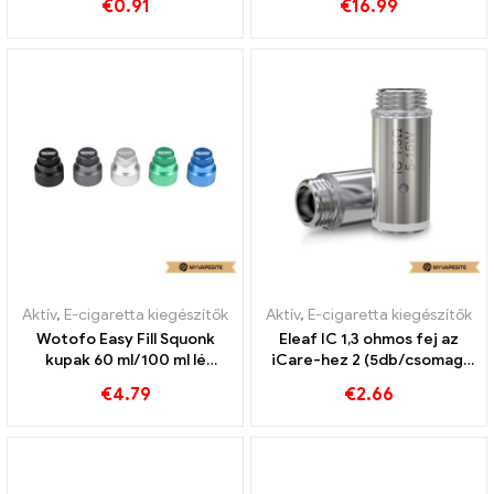
€
0.91
€
16.99
Aktív
,
E-cigaretta kiegészítők
Aktív
,
E-cigaretta kiegészítők
Wotofo Easy Fill Squonk
Eleaf IC 1,3 ohmos fej az
kupak 60 ml/100 ml lé
iCare-hez 2 (5db/csomag)
palackhoz E cigaretta
E-cigaretta
€
4.79
€
2.66
nagykereskedés 丨Egyedi
nagykereskedelme丨Egyedi