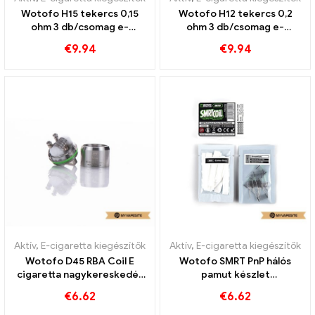
Wotofo H15 tekercs 0,15
Wotofo H12 tekercs 0,2
ohm 3 db/csomag e-
ohm 3 db/csomag e-
cigaretta nagykereskedés
cigaretta nagykereskedés
€
9.94
€
9.94
丨Egyedi
丨Egyedi
Aktív
,
E-cigaretta kiegészítők
Aktív
,
E-cigaretta kiegészítők
Wotofo D45 RBA Coil E
Wotofo SMRT PnP hálós
cigaretta nagykereskedés
pamut készlet
丨Egyedi
tartozékkészlet e-
€
6.62
€
6.62
cigaretta nagykereskedés
丨Egyedi