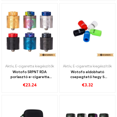
Aktív
,
E-cigaretta kiegészítők
Aktív
,
E-cigaretta kiegészítők
Wotofo SRPNT RDA
Wotofo eldobható
porlasztó e-cigaretta
csepegtető hegy 5
nagykereskedés丨Egyedi
Darab/csomag e-cigaretta
€
23.24
€
3.32
nagykereskedés丨Egyedi