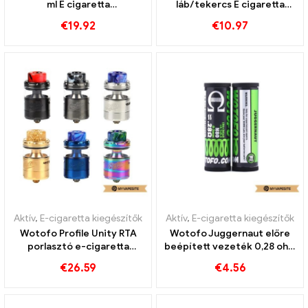
ml E cigaretta
láb/tekercs E cigaretta
nagykereskedés丨Egyedi
nagykereskedés 丨Egyedi
€
19.92
€
10.97
Aktív
,
E-cigaretta kiegészítők
Aktív
,
E-cigaretta kiegészítők
Wotofo Profile Unity RTA
Wotofo Juggernaut előre
porlasztó e-cigaretta
beépített vezeték 0,28 ohm
nagykereskedés丨Egyedi
10db/csomag E-cigaretta
€
26.59
€
4.56
nagykereskedés丨Egyedi