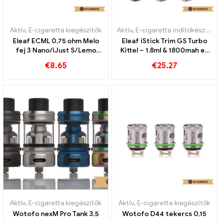
Aktív
,
E-cigaretta kiegészítők
Aktív
,
E-cigaretta indítókészlet
Eleaf ECML 0,75 ohm Melo
Eleaf iStick Trim GS Turbo
fej 3 Nano/iJust S/Lemo
Kittel – 1.8ml & 1800mah e-
3/iJust 2/iJust 2 mini/Melo
cigaretta
€
8.65
€
25.27
3/Melo 2/Melo
nagykereskedelem丨Egyedi
(5db/csomag) E-cigaretta
nagykereskedelme丨Egyedi
Aktív
,
E-cigaretta kiegészítők
Aktív
,
E-cigaretta kiegészítők
Wotofo nexM Pro Tank 3,5
Wotofo D44 tekercs 0,15