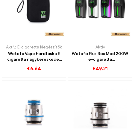
Aktív
,
E-cigaretta kiegészítők
Aktív
Wotofo Vape hordtáska E
Wotofo Flux Box Mod 200W
cigaretta nagykereskedés
e-cigaretta
丨Egyedi
nagykereskedés丨Egyedi
€
6.64
€
49.21