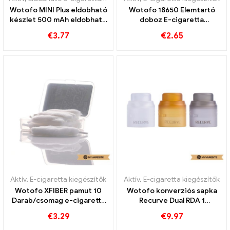
Wotofo MINI Plus eldobható
Wotofo 18650 Elemtartó
készlet 500 mAh eldobható
doboz E-cigaretta
e-cigaretta
nagykereskedés丨Egyedi
€
3.77
€
2.65
nagykereskedés 丨Egyedi
Aktív
,
E-cigaretta kiegészítők
Aktív
,
E-cigaretta kiegészítők
Wotofo XFIBER pamut 10
Wotofo konverziós sapka
Darab/csomag e-cigaretta
Recurve Dual RDA 1
nagykereskedés丨Egyedi
db/csomag e-cigaretta
€
3.29
€
9.97
nagykereskedelméhez丨
Egyedi