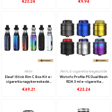
€
23.24
€
9.94
丨Egyedi
Aktív
Aktív
,
E-cigaretta kiegészítők
Eleaf iStick Rim C Box Kit e-
Wotofo Profile PS Dual Mesh
cigaretta nagykereskedés
RDA 3 ml e-cigaretta
丨Egyedi
nagykereskedés丨Egyedi
€
49.21
€
23.24