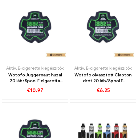
Aktív
,
E-cigaretta kiegészítők
Aktív
,
E-cigaretta kiegészítők
Wotofo Juggernaut huzal
Wotofo olvasztott Clapton
20 láb/Spool E cigaretta
drót 20 láb/Spool E
nagykereskedés 丨Egyedi
cigaretta nagykereskedés
€
10.97
€
6.25
丨Egyedi