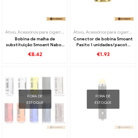
Ativo
,
Acessórios para cigarros eletrônicos
Ativo
,
Acessórios para cigarros eletrônicos
,
Evaporador
Bobina de malha de
Conector de bobina Smoant
substituição Smoant Naboo
Pasito 1 unidades/pacote
3 unidades/pacote cigarros
cigarros eletrônicos
€
8.42
€
1.93
eletrônicos atacado丨
atacado丨Personalizado
Personalizado
FORA DE
FORA DE
ESTOQUE
ESTOQUE