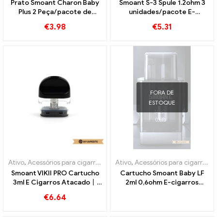
Prato Smoant Charon Baby
Smoant S-3 Spule 1.2ohm 3
Plus 2 Peça/pacote de
unidades/pacote E-
cigarros eletrônicos no
Zigaretten Großhandel丨
€
3.98
€
5.31
atacado丨Personalizado
Personalizado
FORA DE
ESTOQUE
Ativo
,
Acessórios para cigarros eletrônicos
Ativo
,
Acessórios para cigarros eletrônicos
,
Evaporador
Smoant VIKII PRO Cartucho
Cartucho Smoant Baby LF
3ml E Cigarros Atacado丨
2ml 0,6ohm E-cigarros
Personalizado
atacado丨Personalizado
€
6.64