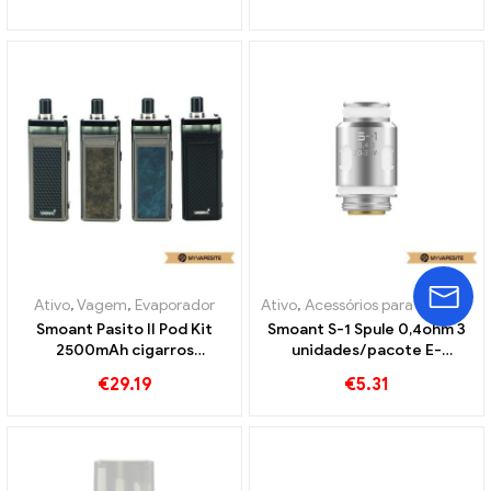
Atacado丨Personalizado
no atacado丨Personalizado
Ativo
,
Vagem
,
Evaporador
Ativo
,
Acessórios para cigarros eletrônicos
Smoant Pasito II Pod Kit
Smoant S-1 Spule 0,4ohm 3
2500mAh cigarros
unidades/pacote E-
eletrônicos atacado丨
Zigaretten Großhandel丨
€
29.19
€
5.31
Personalizado
Personalizado