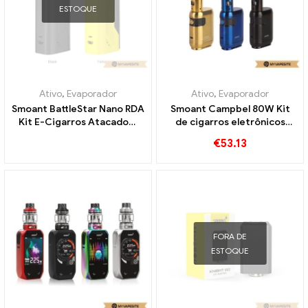
ESTOQUE
Ativo
,
Evaporador
Ativo
,
Evaporador
Smoant BattleStar Nano RDA
Smoant Campbel 80W Kit
Kit E-Cigarros Atacado丨
de cigarros eletrônicos
Personalizado
atacado丨Personalizado
€
53.13
FORA DE
ESTOQUE