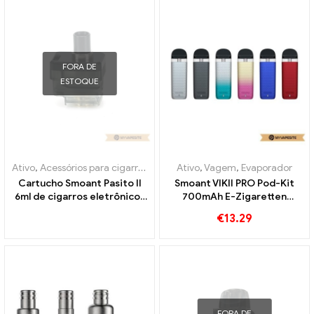
FORA DE
ESTOQUE
Ativo
,
Acessórios para cigarros eletrônicos
Ativo
,
,
Vagem
Evaporador
,
Evaporador
Cartucho Smoant Pasito II
Smoant VIKII PRO Pod-Kit
6ml de cigarros eletrônicos
700mAh E-Zigaretten
no atacado丨Personalizado
Großhandel丨Personalizado
€
13.29
FORA DE