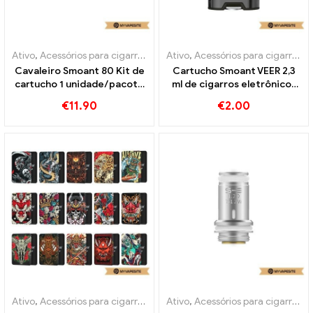
Ativo
,
Acessórios para cigarros eletrônicos
Ativo
,
Acessórios para cigarros eletrônicos
,
Evaporador
Cavaleiro Smoant 80 Kit de
Cartucho Smoant VEER 2,3
cartucho 1 unidade/pacote
ml de cigarros eletrônicos
de cigarros eletrônicos
no atacado丨Personalizado
€
11.90
€
2.00
atacado丨Personalizado
Ativo
,
Acessórios para cigarros eletrônicos
Ativo
,
Acessórios para cigarros eletrônicos
,
Evaporador