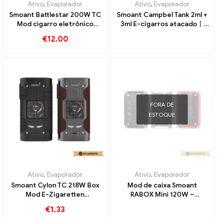
Ativo
,
Evaporador
Ativo
,
Evaporador
Smoant Battlestar 200W TC
Smoant Campbel Tank 2ml +
Mod cigarro eletrônico
3ml E-cigarros atacado丨
atacado丨Personalizado
Personalizado
€
12.00
FORA DE
ESTOQUE
Ativo
,
Evaporador
Ativo
,
Evaporador
Smoant Cylon TC 218W Box
Mod de caixa Smoant
Mod E-Zigaretten
RABOX Mini 120W –
Großhandel丨Personalizado
3300mah cigarros
€
1.33
eletrônicos no atacado丨