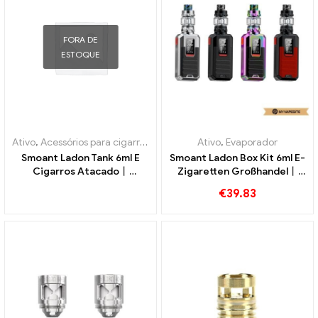
FORA DE
ESTOQUE
Ativo
,
Acessórios para cigarros eletrônicos
Ativo
,
Evaporador
,
Evaporador
Smoant Ladon Tank 6ml E
Smoant Ladon Box Kit 6ml E-
Cigarros Atacado丨
Zigaretten Großhandel丨
Personalizado
Personalizado
€
39.83