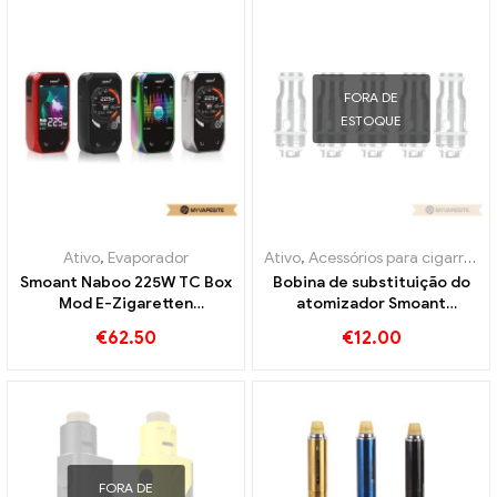
FORA DE
ESTOQUE
Ativo
,
Evaporador
Ativo
,
Acessórios para cigarros eletrônicos
Smoant Naboo 225W TC Box
Bobina de substituição do
Mod E-Zigaretten
atomizador Smoant
Großhandel丨Personalizado
Campbel 0,2ohm 5
€
62.50
€
12.00
unidades/pacote cigarros
eletrônicos atacado丨
Personalizado
FORA DE