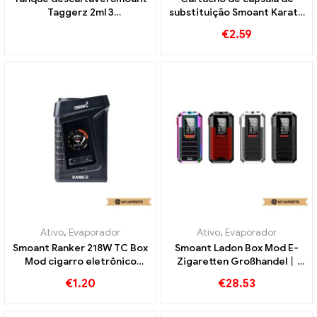
Taggerz 2ml 3
substituição Smoant Karat 1
unidades/pacote cigarros
unidade/pacote cigarros
€
2.59
eletrônicos atacado丨
eletrônicos atacado丨
Personalizado
Personalizado
Ativo
,
Evaporador
Ativo
,
Evaporador
Smoant Ranker 218W TC Box
Smoant Ladon Box Mod E-
Mod cigarro eletrônico
Zigaretten Großhandel丨
atacado丨Personalizado
Personalizado
€
1.20
€
28.53