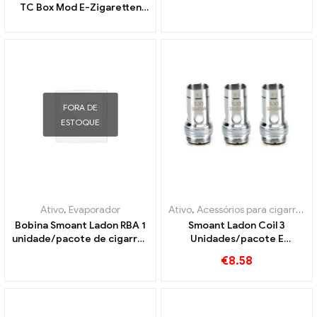
TC Box Mod E-Zigaretten
Großhandel丨Personalizado
FORA DE
ESTOQUE
Ativo
,
Evaporador
Ativo
,
Acessórios para cigarros eletrônicos
Bobina Smoant Ladon RBA 1
Smoant Ladon Coil 3
unidade/pacote de cigarros
Unidades/pacote E
eletrônicos atacado丨
Cigarros Atacado丨
€
8.58
Personalizado
Personalizado