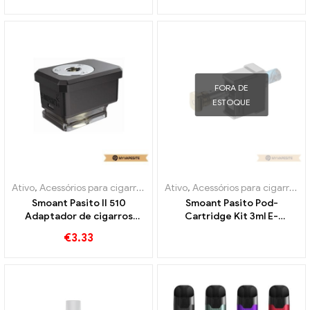
cigarros eletrônicos
atacado丨Personalizado
atacado丨Personalizado
FORA DE
ESTOQUE
Ativo
,
Acessórios para cigarros eletrônicos
Ativo
,
Acessórios para cigarros eletrônicos
,
Evaporador
Smoant Pasito II 510
Smoant Pasito Pod-
Adaptador de cigarros
Cartridge Kit 3ml E-
eletrônicos no atacado丨
Cigarettes Wholesale丨
€
3.33
Personalizado
Custom