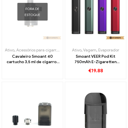
FORA DE
ESTOQUE
Ativo
,
Acessórios para cigarros eletrônicos
Ativo
,
,
Vagem
Evaporador
,
Evaporador
Cavaleiro Smoant 40
Smoant VEER Pod Kit
cartucho 3,5 ml de cigarros
750mAh E-Zigaretten
eletrônicos no atacado丨
Großhandel丨Personalizado
€
19.88
Personalizado