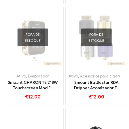
Personalizado
FORA DE
FORA DE
ESTOQUE
ESTOQUE
Ativo
,
Evaporador
Ativo
,
Acessórios para cigarros eletrônicos
Smoant CHARON TS 218W
Smoant Battlestar RDA
Touchscreen Mod E-
Dripper Atomizador E-
Zigaretten Großhandel丨
cigarro atacado丨
€
12.00
€
12.00
Personalizado
Personalizado