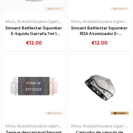
Ativo
,
Acessórios para cigarros eletrônicos
Ativo
,
Acessórios para cigarros eletrônicos
,
Evaporador
Smoant Battlestar Squonker
Smoant Battlestar Squonker
E-líquido Garrafa 7ml 1
RDA Atomizador E-
unidade/pacote E-cigarros
Cigarette Wholesale丨
€
12.00
€
12.00
Atacado丨Personalizado
Personalizado
FORA DE
ESTOQUE
Ativo
,
Acessórios para cigarros eletrônicos
Ativo
,
Acessórios para cigarros eletrônicos
,
Evaporador
Tanque descartável Smoant
Cartucho de cápsula de