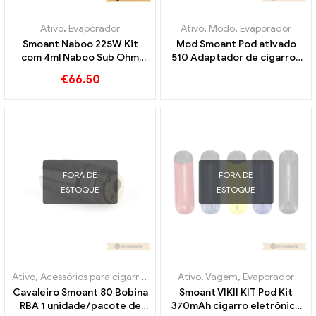
Ativo
,
Evaporador
Ativo
,
Modo
,
Evaporador
Smoant Naboo 225W Kit
Mod Smoant Pod ativado
com 4ml Naboo Sub Ohm
510 Adaptador de cigarros
Tank E-Zigaretten
eletrônicos no atacado丨
€
66.50
Großhandel丨Personalizado
Personalizado
FORA DE
FORA DE
ESTOQUE
ESTOQUE
Ativo
,
Acessórios para cigarros eletrônicos
Ativo
,
,
Vagem
Evaporador
,
Evaporador
Cavaleiro Smoant 80 Bobina
Smoant VIKII KIT Pod Kit
RBA 1 unidade/pacote de
370mAh cigarro eletrônico