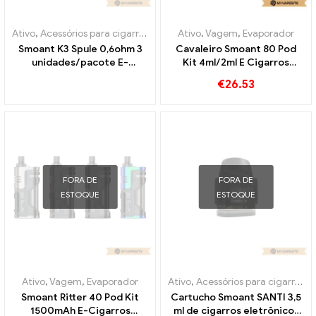
Ativo
,
Acessórios para cigarros eletrônicos
Ativo
,
,
Vagem
Evaporador
,
Evaporador
Smoant K3 Spule 0,6ohm 3
Cavaleiro Smoant 80 Pod
unidades/pacote E-
Kit 4ml/2ml E Cigarros
Zigaretten Großhandel丨
Atacado丨Personalizado
€
26.53
Personalizado
FORA DE
FORA DE
ESTOQUE
ESTOQUE
Ativo
,
Vagem
,
Evaporador
Ativo
,
Acessórios para cigarros eletrônicos
Smoant Ritter 40 Pod Kit
Cartucho Smoant SANTI 3,5
1500mAh E-Cigarros
ml de cigarros eletrônicos