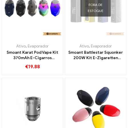
FORA DE
ESTOQUE
Ativo
,
Evaporador
Ativo
,
Evaporador
Smoant Karat Pod Vape Kit
Smoant Battlestar Squonker
370mAh E-Cigarros
200W Kit E-Zigaretten
Atacado丨Personalizado
Großhandel丨Personalizado
€
19.88