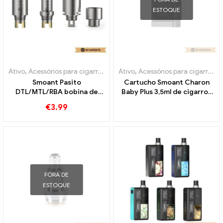
ESTOQUE
Ativo
,
Acessórios para cigarros eletrônicos
Ativo
,
Acessórios para cigarros eletrônicos
,
Evaporador
Smoant Pasito
Cartucho Smoant Charon
DTL/MTL/RBA bobina de
Baby Plus 3,5ml de cigarros
cigarros eletrônicos
eletrônicos atacado丨
€
3.99
atacado丨Personalizado
Personalizado
FORA DE
ESTOQUE