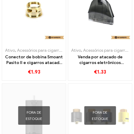
Ativo
,
Acessórios para cigarros eletrônicos
Ativo
,
Acessórios para cigarros eletrônicos
,
Evaporador
Conector de bobina Smoant
Venda por atacado de
Pasito II e cigarros atacado
cigarros eletrônicos
丨Personalizado
Smoant S8 Pod de
€
1.93
€
1.33
substituição丨
Personalizado
FORA DE
FORA DE
ESTOQUE
ESTOQUE