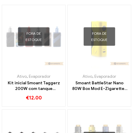
FORA DE
FORA DE
ESTOQUE
ESTOQUE
Ativo
,
Evaporador
Ativo
,
Evaporador
Kit inicial Smoant Taggerz
Smoant BattleStar Nano
200W com tanque
80W Box Mod E-Zigaretten
descartável Taggerz e-
Großhandel丨Personalizado
€
12.00
cigarros atacado丨
Personalizado