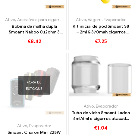
Ativo
,
Acessórios para cigarros eletrônicos
Ativo
,
,
Vagem
Evaporador
,
Evaporador
Bobina de malha dupla
Kit inicial de pod Smoant S8
Smoant Naboo 0,12ohm 3
– 2ml & 370mah cigarros
unidades/pacote cigarros
eletrônicos no atacado丨
€
8.42
€
7.25
eletrônicos atacado丨
Personalizado
Personalizado
FORA DE
ESTOQUE
Ativo
,
Evaporador
Tubo de vidro Smoant Ladon
4ml/6ml e cigarros atacado
丨Personalizado
Ativo
,
Evaporador
€
1.04
Smoant Charon Mini 225W