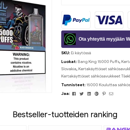
Ota yhteyttä myyjään 
SKU:
Ei käytössä
Luokat:
Bang King 15000 Puffs
,
Kert
Slovakia
,
Kertakäyttöiset sähkösavuk
Kertakäyttöiset sähkösavukkeet Tšek
Tunnisteet:
15000 Kouluttaa sähkö
Facebook
Viserrys
Linkedin
Google+
Pinterest
Sähköpos
Jaa:
Bestseller-tuotteiden ranking