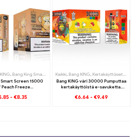
Luxemburg
 KING
,
,
Bang King Smart Screen 15000 Pullistaa
Kertakäyttöiset sähkösavukkeet Liettua
,
Kertakäyttöiset sähkösavukkeet Alankomaat
Kaikki
,
Bang KING
,
,
,
Kertakäyttöiset sähkö
Kertakäyttöiset sähkösavukkeet Liettua
Kertakäyttöiset sähkös
,
Kertakäyttöis
 Smart Screen 15000
Bang KING väri 30000 Pumputtaa
f Peach Freeze
kertakäyttöistä e-savuketta.
öiset sähkösavukkeet
Täydellinen yhdistelmä viileää
5.85
-
€
8.35
€
6.64
-
€
9.49
vesimelonijäätelöä ja trooppista
mansikkamangoa