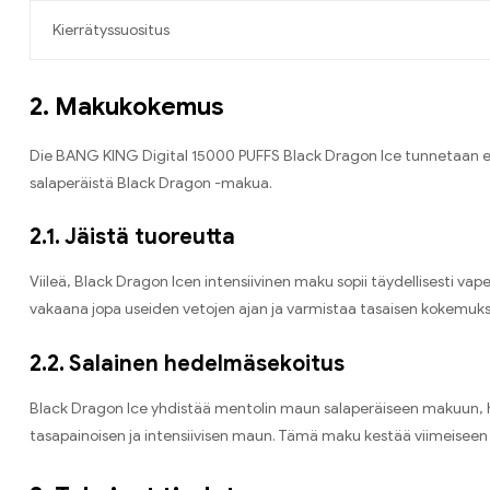
Kierrätyssuositus
2. Makukokemus
Die BANG KING Digital 15000 PUFFS Black Dragon Ice tunnetaan ensi
salaperäistä Black Dragon -makua.
2.1. Jäistä tuoreutta
Viileä, Black Dragon Icen intensiivinen maku sopii täydellisesti va
vakaana jopa useiden vetojen ajan ja varmistaa tasaisen kokemuk
2.2. Salainen hedelmäsekoitus
Black Dragon Ice yhdistää mentolin maun salaperäiseen makuun, he
tasapainoisen ja intensiivisen maun. Tämä maku kestää viimeiseen