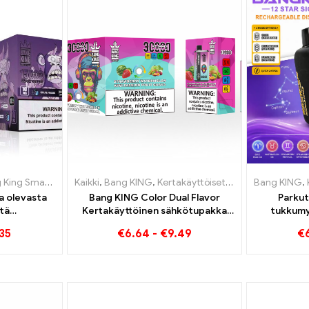
art Screen 15000 Pullistaa
akäyttöiset sähkösavukkeet Liettua
Kaikki
,
Bang KING
,
,
,
Kertakäyttöiset sähkösavukkeet 
Kertakäyttöiset sähkösavukkeet Liettua
Kertakäyttöiset sähkösavukkeet Li
Bang KING
,
la olevasta
Bang KING Color Dual Flavor
Parkut
tä
Kertakäyttöinen sähkötupakka
tukkumy
esta Grape
30000 Junat täynnä makua
35
€
6.64
-
€
9.49
€
t Screen -
Strawberry Watermelonilla ja Kiwi
 Pullistaa
Passion Fruit Guavalla