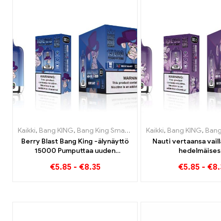
Kaikki
,
Bang KING
,
Bang King Smart Screen 15000 Pullistaa
Kaikki
,
Bang KING
,
,
Bang King Sm
Kert
Berry Blast Bang King -älynäyttö
Nauti vertaansa vail
15000 Pumputtaa uuden
hedelmäises
sukupolven kertakäyttöistä e-
tupakointikokemuks
€
5.85
-
€
8.35
€
5.85
-
€
8.
savuketta
Jelly Bang King Smar
näytön avulla 15000