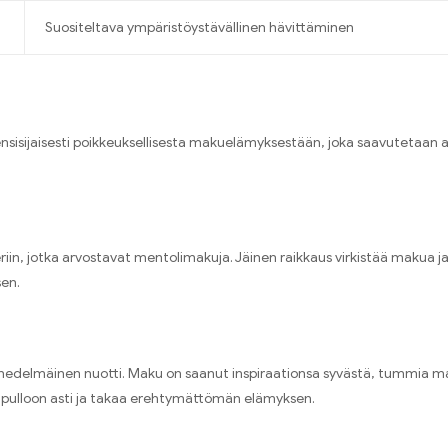
Suositeltava ympäristöystävällinen hävittäminen
sijaisesti poikkeuksellisesta makuelämyksestään, joka saavutetaan ain
periin, jotka arvostavat mentolimakuja. Jäinen raikkaus virkistää makua 
sen.
delmäinen nuotti. Maku on saanut inspiraationsa syvästä, tummia marj
 pulloon asti ja takaa erehtymättömän elämyksen.