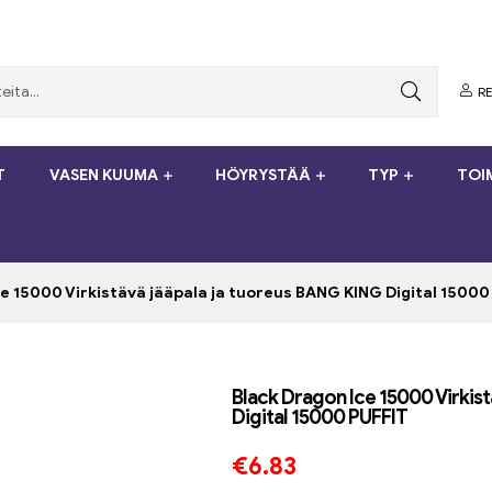
RE
T
VASEN KUUMA
HÖYRYSTÄÄ
TYP
TOI
e 15000 Virkistävä jääpala ja tuoreus BANG KING Digital 15000
Black Dragon Ice 15000 Virkis
Digital 15000 PUFFIT
€
6.83