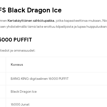
FS Black Dragon Ice
vinen
Kertakäyttöinen sähkötupakka
, jotka kapasiteettinsa mukaan, Nii
sen yhdistelmällä tämä laite erottuu kilpailijoista ja lupaa huippuluok
15000 PUFFIT
tiedot ja ominaisuudet:
Kuvaus
BANG KING digitaalinen 15000 PUFFIT
Black Dragon Ice
15000 Junat