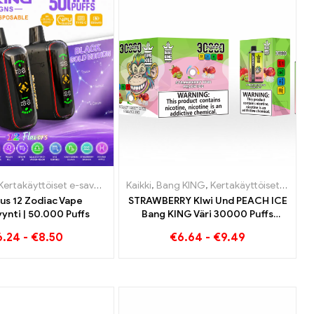
Luxemburg
ettua
Kertakäyttöiset e-savukkeet
,
,
Kertakäyttöiset sähkösavukkeet Luxemburg
Kertakäyttöiset sähkösavukkeet Luxemburg
,
Kertakäyttöiset sähkösavukkeet Alankomaat
,
Kaikki
Kertakäyttöiset e-savukkeet Belgia
,
Bang KING
,
Kertakäyttöiset sähkösavukkeet Liettua
,
,
Kertakäyttöiset s
Kertakäyttöiset s
,
Kertakäyttöis
,
Kert
us 12 Zodiac Vape
STRAWBERRY KIwi Und PEACH ICE
ynti | 50.000 Puffs
Bang KING Väri 30000 Puffs
Kertakäyttöinen E-savuke -
6.24
-
€
8.50
€
6.64
-
€
9.49
Kaksinkertainen maku
ainutlaatuisen
höyrytyskokemuksen
saavuttamiseksi