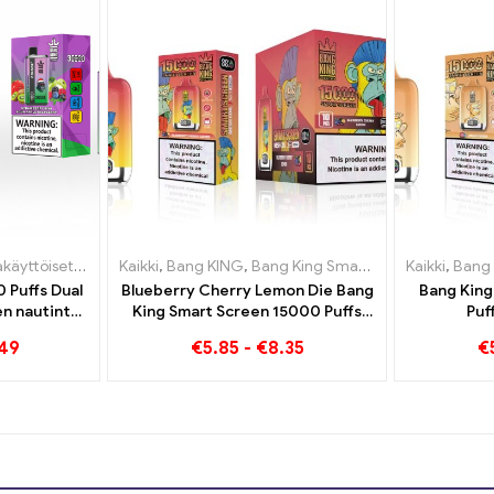
isältävä sähkötupakka
set sähkösavukkeet Liettua
Kaikki
,
Kertakäyttöiset e-savukkeet
,
Bang KING
,
,
Kertakäyttöiset sähkösavukkeet 
Bang King Smart Screen 15000 Pullistaa
Kaikki
,
Bang
 Puffs Dual
Blueberry Cherry Lemon Die Bang
Bang King
en nautinto
King Smart Screen 15000 Puffs
Puf
happaman
Yleiskatsaus innovatiiviseen
kertakäytt
.49
€
5.85
-
€
8.35
€
kanssa
kertakäyttöiseen e-
savukkeeseen