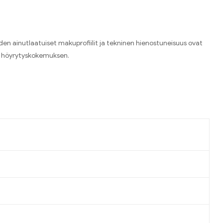
den ainutlaatuiset makuprofiilit ja tekninen hienostuneisuus ovat
an höyrytyskokemuksen.