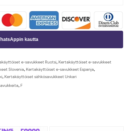
WhatsAppin kautta
akäyttöiset e-savukkeet Ruotsi
,
Kertakäyttöiset e-savukkeet
keet Slovenia
,
Kertakäyttöiset e-savukkeet Espanja
,
ki
,
Kertakäyttöiset sähkösavukkeet Unkari
savukkeita
,
F
ti