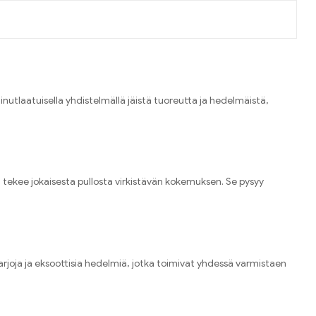
utlaatuisella yhdistelmällä jäistä tuoreutta ja hedelmäistä,
ja tekee jokaisesta pullosta virkistävän kokemuksen. Se pysyy
oja ja eksoottisia hedelmiä, jotka toimivat yhdessä varmistaen