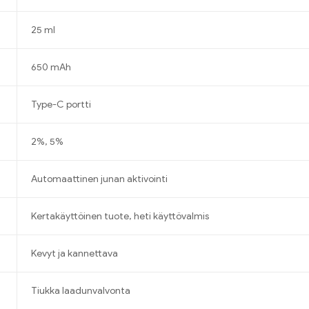
25 ml
650 mAh
Type-C portti
2%, 5%
Automaattinen junan aktivointi
Kertakäyttöinen tuote, heti käyttövalmis
Kevyt ja kannettava
Tiukka laadunvalvonta