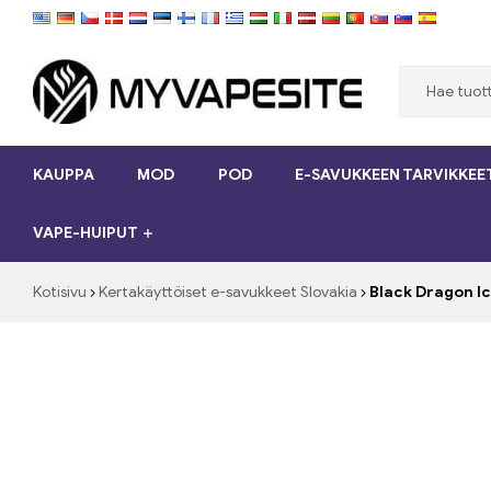
Myvapesite.de
KAUPPA
MOD
POD
E-SAVUKKEEN TARVIKKEE
Tilaa
e-
VAPE-HUIPUT
savukkeet
halpaa
verkossa
Kotisivu
Kertakäyttöiset e-savukkeet Slovakia
Black Dragon Ic
osoitteessa
MyVapesite.de