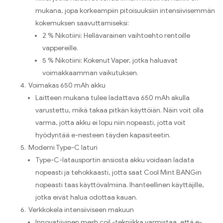
mukana, jopa korkeampiin pitoisuuksiin intensiivisemmän
kokemuksen saavuttamiseksi:
2 % Nikotiini: Hellävarainen vaihtoehto rentoille
vappereille.
5 % Nikotiini: Kokenut Vaper, jotka haluavat
voimakkaamman vaikutuksen.
Voimakas 650 mAh akku
Laitteen mukana tulee ladattava 650 mAh akulla
varustettu, mikä takaa pitkän käyttöiän. Näin voit olla
varma, jotta akku ei lopu niin nopeasti, jotta voit
hyödyntää e-nesteen täyden kapasiteetin.
Moderni Type-C laturi
Type-C-latausportin ansiosta akku voidaan ladata
nopeasti ja tehokkaasti, jotta saat Cool Mint BANGin
nopeasti taas käyttövalmiina. Ihanteellinen käyttäjille,
jotka eivät halua odottaa kauan.
Verkkokela intensiiviseen makuun
Innovatiivinen mesh coil -tekniikka varmistaa, että e-