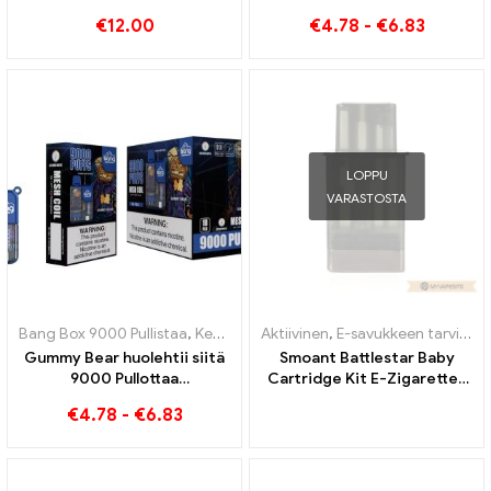
e-savukkeiden tukkumyynti
9000 Pumputtaa
€
12.00
€
4.78
-
€
6.83
丨Räätälöity
kertakäyttöisiä
sähkösavukkeita
LOPPU
VARASTOSTA
Bang Box 9000 Pullistaa
,
Kertakäyttöiset e-savukkeet Ruotsi
Aktiivinen
,
E-savukkeen tarvikkeet
,
Kertak
Gummy Bear huolehtii siitä
Smoant Battlestar Baby
9000 Pullottaa
Cartridge Kit E-Zigaretten
sähkötupakka makean,
Großhandel丨Räätälöity
€
4.78
-
€
6.83
leikkisän
höyrystyskokemuksen, joka
on täynnä hedelmäisiä
karhumakuja, joista tulet