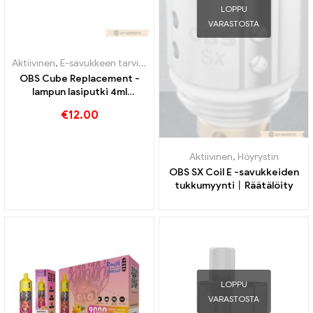
LOPPU
VARASTOSTA
Aktiivinen
,
E-savukkeen tarvikkeet
,
Höyrystin
OBS Cube Replacement -
lampun lasiputki 4ml
10kpl/pakkaus
€
12.00
Sähkösavukkeiden
tukkumyynti丨Räätälöity
Aktiivinen
,
Höyrystin
OBS SX Coil E -savukkeiden
tukkumyynti丨Räätälöity
LOPPU
VARASTOSTA