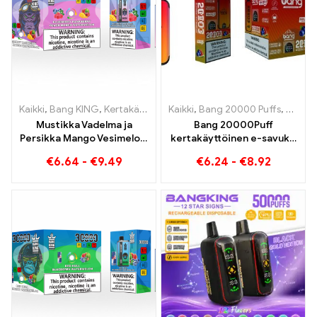
Kaikki
,
Bang KING
,
Kertakäyttöiset sähkösavukkeet Liettua
Kaikki
,
Bang 20000 Puffs
,
,
Bang 
Kertak
Mustikka Vadelma ja
Bang 20000Puff
Persikka Mango Vesimeloni
kertakäyttöinen e-savuke
Bang KING väri 30000
mustikka vesimeloni maku
€
6.64
-
€
9.49
€
6.24
-
€
8.92
Puffs kertakäyttöiset e-
ja kaksoisverkko
savukkeet Dual Flavor
Kertakäyttölaite
Täydellinen yhdistelmä