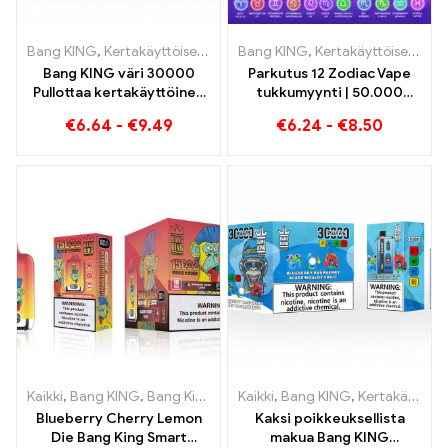
Bang KING
,
Kertakäyttöiset sähkösavukkeet Liettua
Bang KING
,
Kertakäyttöiset e-savukkeet
,
Kertakäyttöi
Bang KING väri 30000
Parkutus 12 Zodiac Vape
Pullottaa kertakäyttöinen
tukkumyynti | 50.000
savuke, jossa on kaksi
Puffs
€
6.64
-
€
9.49
€
6.24
-
€
8.50
makua Red Bull Energy
Watermelon Bubble Gum
Sweet
Kaikki
,
Bang KING
,
Bang King Smart Screen 15000 Pullistaa
Kaikki
,
Bang KING
,
Kertakäyttöiset sähkösavukkeet Liettua
,
Kertak
Blueberry Cherry Lemon
Kaksi poikkeuksellista
Die Bang King Smart
makua Bang KING