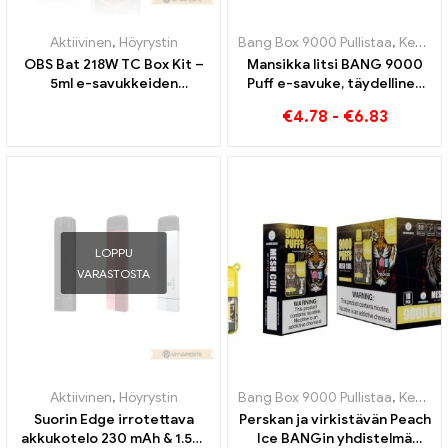
Aktiivinen
,
Höyrystin
Bang Box 9000 Pullistaa
,
Kertakäyttöiset e-savukkeet Ruotsi
OBS Bat 218W TC Box Kit –
Mansikka litsi BANG 9000
5ml e-savukkeiden
Puff e-savuke, täydellinen
tukkumyynti丨Räätälöity
yhdistelmä mansikan ja litsin
€
4.78
-
€
6.83
trooppista tuoreutta
LOPPU
VARASTOSTA
Aktiivinen
,
Höyrystin
Bang Box 9000 Pullistaa
,
Kertakäyttöiset e-savukkeet Ruotsi
Suorin Edge irrotettava
Perskan ja virkistävän Peach
akkukotelo 230 mAh & 1.5ml
Ice BANGin yhdistelmä