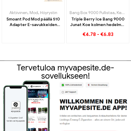
Aktiivinen
,
Mod
,
Höyrystin
Bang Box 9000 Pullistaa
,
Kertakäyttöiset e-savukkeet Ruotsi
Smoant Pod Mod päällä 510
Triple Berry Ice Bang 9000
Adapter E-savukkeiden
Junat Koe kolmen hedelmän
tukkumyynti丨Räätälöity
virkistävä maku
€
4.78
-
€
6.83
Tervetuloa myvapesite.de-
sovellukseen!