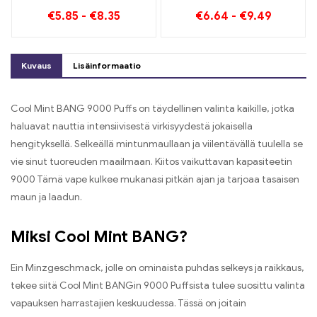
Screen 15000 Puffs
Colorissa 30000 Puffs E-
€
5.85
-
€
8.35
€
6.64
-
€
9.49
Yleiskatsaus
Zigarette mustikka
innovatiiviseen
Vadelma sekoitettu ja
kertakäyttöiseen e-
homeinen hedelmä
savukkeeseen
Kuvaus
Lisäinformaatio
Cool Mint BANG 9000 Puffs on täydellinen valinta kaikille, jotka
haluavat nauttia intensiivisestä virkisyydestä jokaisella
hengityksellä. Selkeällä mintunmaullaan ja viilentävällä tuulella se
vie sinut tuoreuden maailmaan. Kiitos vaikuttavan kapasiteetin
9000 Tämä vape kulkee mukanasi pitkän ajan ja tarjoaa tasaisen
maun ja laadun.
Miksi Cool Mint BANG?
Ein Minzgeschmack, jolle on ominaista puhdas selkeys ja raikkaus,
tekee siitä Cool Mint BANGin 9000 Puffsista tulee suosittu valinta
vapauksen harrastajien keskuudessa. Tässä on joitain