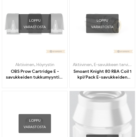
rakastamaan
LOPPU
LOPPU
VARASTOSTA
VARASTOSTA
Aktiivinen
,
Höyrystin
Aktiivinen
,
E-savukkeen tarvikkeet
OBS Prow Cartridge E -
Smoant Knight 80 RBA Coil 1
savukkeiden tukkumyynti丨
kpl/Pack E-savukkeiden
Räätälöity
tukkumyynti丨Räätälöity
LOPPU
VARASTOSTA