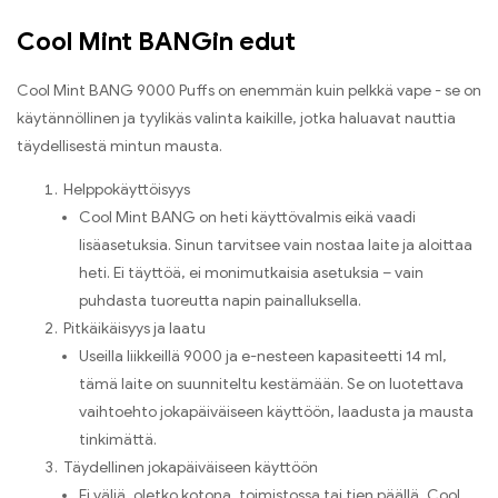
Cool Mint BANGin edut
Cool Mint BANG 9000 Puffs on enemmän kuin pelkkä vape - se on
käytännöllinen ja tyylikäs valinta kaikille, jotka haluavat nauttia
täydellisestä mintun mausta.
Helppokäyttöisyys
Cool Mint BANG on heti käyttövalmis eikä vaadi
lisäasetuksia. Sinun tarvitsee vain nostaa laite ja aloittaa
heti. Ei täyttöä, ei monimutkaisia ​​asetuksia – vain
puhdasta tuoreutta napin painalluksella.
Pitkäikäisyys ja laatu
Useilla liikkeillä 9000 ja e-nesteen kapasiteetti 14 ml,
tämä laite on suunniteltu kestämään. Se on luotettava
vaihtoehto jokapäiväiseen käyttöön, laadusta ja mausta
tinkimättä.
Täydellinen jokapäiväiseen käyttöön
Ei väliä, oletko kotona, toimistossa tai tien päällä, Cool