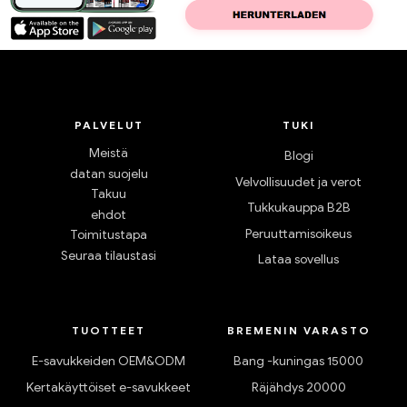
PALVELUT
TUKI
Meistä
Blogi
datan suojelu
Velvollisuudet ja verot
Takuu
Tukkukauppa B2B
ehdot
Peruuttamisoikeus
Toimitustapa
Seuraa tilaustasi
Lataa sovellus
TUOTTEET
BREMENIN VARASTO
E-savukkeiden OEM&ODM
Bang -kuningas 15000
Kertakäyttöiset e-savukkeet
Räjähdys 20000