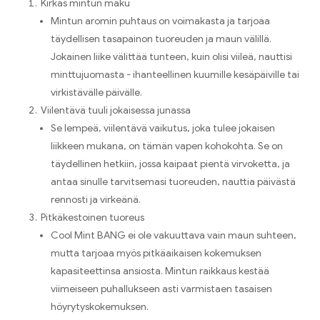
Kirkas mintun maku
Mintun aromin puhtaus on voimakasta ja tarjoaa
täydellisen tasapainon tuoreuden ja maun välillä.
Jokainen liike välittää tunteen, kuin olisi viileä, nauttisi
minttujuomasta - ihanteellinen kuumille kesäpäiville tai
virkistävälle päivälle.
Viilentävä tuuli jokaisessa junassa
Se lempeä, viilentävä vaikutus, joka tulee jokaisen
liikkeen mukana, on tämän vapen kohokohta. Se on
täydellinen hetkiin, jossa kaipaat pientä virvoketta, ja
antaa sinulle tarvitsemasi tuoreuden, nauttia päivästä
rennosti ja virkeänä.
Pitkäkestoinen tuoreus
Cool Mint BANG ei ole vakuuttava vain maun suhteen,
mutta tarjoaa myös pitkäaikaisen kokemuksen
kapasiteettinsa ansiosta. Mintun raikkaus kestää
viimeiseen puhallukseen asti varmistaen tasaisen
höyrytyskokemuksen.