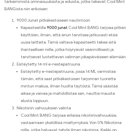
tärkeimmistä ominaisuuksista ja eduista, jotka tekevät Cool Mint
BANGista niin erikoisen:
9000 Junat pitkäkestoiseen nautintoon
Kapasiteetilla
9000 junat
Cool Mint BANG tarjoaa pitkän
käyttöiän, ilman, että sinun tarvitsee jatkuvasti etsiä
uusia laitteita. Tämä valtava kapasiteetti tekee siitä
ihanteellisen niille, jotka höyryävät säännöllisesti ja
tarvitsevat luotettavan valinnan jokapäiväiseen elämään.
Esitäytetty 14 ml e-nestepatruuna
Esitäytetty e-nestepatruuna, jossa 14 ML varmistaa
tämän, että saat pitkäkestoisen tarjonnan tuoretta
mintun makua, ilman huolta täytöstä. Tämä säästää
aikaa ja vaivaa ja mahdollistaa sen, nauttia mausta
alusta loppuun.
Nikotiinin vahvuuksien valinta
Cool Mint BANG tarjoaa erilaisia ​​nikotiinivahvuuksia,
vastaamaan yksilöllisiä mieltymyksiä. Von 0% Nikotiinia
niille, jotka haluavat tehdä ilman nikotiinia, Kaikki on