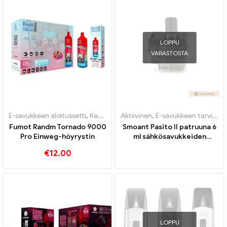
LOPPU
VARASTOSTA
E-savukkeen aloitussetti
,
Kertakäyttöinen nikotiinia sisältävä sähkötupakka
Aktiivinen
,
E-savukkeen tarvikkeet
Fumot Randm Tornado 9000
Smoant Pasito II patruuna 6
Pro Einweg-höyrystin
ml sähkösavukkeiden
tukkumyynti丨Räätälöity
€
12.00
LOPPU