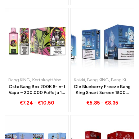
kohtaa mansikkabanaanin
Bang KING -värissä
Bang KING
,
Kertakäyttöiset e-savukkeet
Kaikki
,
Bang KING
,
Kertakäyttöiset e-savuk
,
Bang King Smart Screen 15000 Pullistaa
Osta Bang Box 200K 8-in-1
Die Blueberry Freeze Bang
Vape – 200.000 Puffs ja 10
King Smart Screen 15000
Mausteet
Puff tarjoaa herkullista
€
7.24
-
€
10.50
€
5.85
-
€
8.35