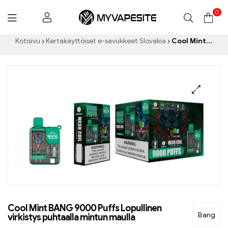
0
Myvapesite.de
Kotisivu
Kertakäyttöiset e-savukkeet Slovakia
Cool Mint BANG 9000 Puffs Lopullinen virkistys puhtaalla mintun maulla
Cool Mint BANG 9000 Puffs Lopullinen
Bang
virkistys puhtaalla mintun maulla