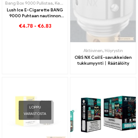
Bang Box 9000 Pullistaa
,
Kertakäyttöiset e-savukkeet Ruotsi
,
Kertak
Lush Ice E-Cigarette BANG
9000 Puhtaan nautinnon
piirteitä
€
4.78
-
€
6.83
Aktiivinen
,
Höyrystin
OBS NX Coil E-savukkeiden
tukkumyynti丨Räätälöity
LOPPU
VARASTOSTA