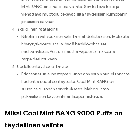
Mint BANG on aina oikea valinta. Sen kätevä koko ja
viehättävä muotoilu tekevät siitä täydellisen kumppanin
jokaiseen päivään.
Yksilöllinen räätälöinti
Nikotiinin vahvuuksien valinta mahdollistaa sen, Mukauta
höyrytyskokemusta ja löydä henkilökohtaiset
mieltymyksesi. Voit siis nauttia vapeesta makusi ja
tarpeidesi mukaan.
Uudelleentäyttöä ei tarvita
Esiasennetun e-nestepatruunan ansiosta sinun ei tarvitse
huolehtia uudelleentäytöstä. Cool Mint BANG on
suunniteltu tähän tarkoitukseen, Mahdollistaa
pitkäaikaisen käytön ilman lisäponnistuksia.
Miksi Cool Mint BANG 9000 Puffs on
täydellinen valinta