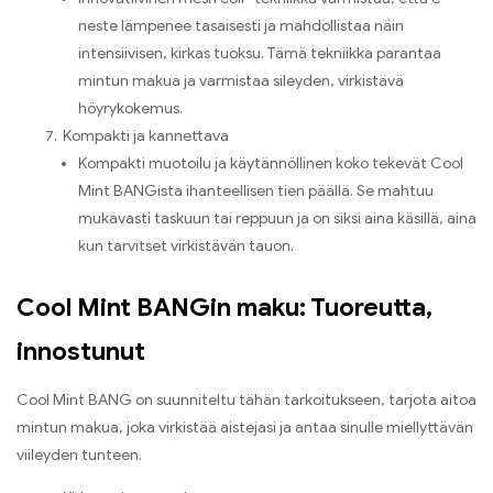
neste lämpenee tasaisesti ja mahdollistaa näin
intensiivisen, kirkas tuoksu. Tämä tekniikka parantaa
mintun makua ja varmistaa sileyden, virkistävä
höyrykokemus.
Kompakti ja kannettava
Kompakti muotoilu ja käytännöllinen koko tekevät Cool
Mint BANGista ihanteellisen tien päällä. Se mahtuu
mukavasti taskuun tai reppuun ja on siksi aina käsillä, aina
kun tarvitset virkistävän tauon.
Cool Mint BANGin maku: Tuoreutta,
innostunut
Cool Mint BANG on suunniteltu tähän tarkoitukseen, tarjota aitoa
mintun makua, joka virkistää aistejasi ja antaa sinulle miellyttävän
viileyden tunteen.