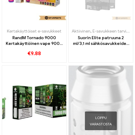
Kertakäyttöiset e-savukkeet
Aktiivinen
,
E-savukkeen tarvikkeet
RandM Tornado 9000
Suorin Elite patruuna 2
Kertakäyttöinen vape 9000
ml/3,1 ml sähkösavukkeiden
Puffs
tukkumyynti丨Räätälöity
€
9.88
LOPPU
VARASTOSTA