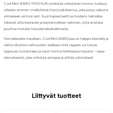
Cool Mint BANG 9000 Puffs yhdistää virkistävän mintun tuoksun
viileään aromiin, miellyttävä höyrytyskokemus, joka pysyy vakiona
viimeiseen siirtoon asti. Suuri kapasiteetti ja moderni tekniikka
tekevät siitä kestävän ja käytännöllisen valinnan, joita ei pitäisi
puuttua mistään höyrylaivakokoelmasta.
Voimakkaalla maullaan, Cool Mint BANGissa on helppo käsitellä ja
valita nikotiinin vahvuudet, kaikkea mitä vapperi voi toivoa.
Uppoudu tuoreuteen ja nauti mintun kirkkaasta mausta – vape-
elämyksestä, joka virkistää aistejasi ja ylittää odotuksesi!
Liittyvät tuotteet