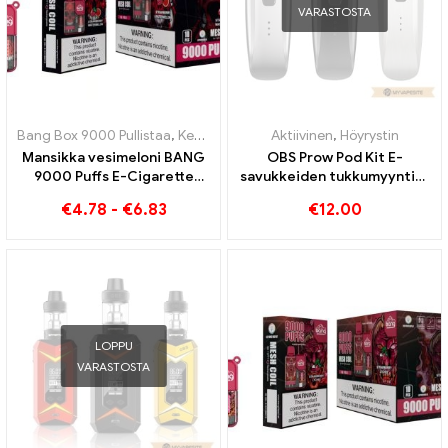
VARASTOSTA
Bang Box 9000 Pullistaa
,
Kertakäyttöiset e-savukkeet Ruotsi
Aktiivinen
,
Höyrystin
,
Kertak
Mansikka vesimeloni BANG
OBS Prow Pod Kit E-
9000 Puffs E-Cigarette
savukkeiden tukkumyynti丨
Hedelmäinen nautinto
Räätälöity
€
4.78
-
€
6.83
€
12.00
LOPPU
VARASTOSTA