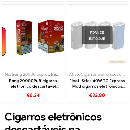
FORA DE
ESTOQUE
No
,
Bang 20000 Sopros
,
Bang REI
,
Cigarros eletrônicos descartávei
Ativo
,
Cigarros eletrônicos descartáveis ​​Bélgica
Bang 20000Puff cigarro
Eleaf iStick 40W TC Express
eletrônico descartável
Mod cigarros eletrônicos
sabor melancia de mirtilo e
atacado丨Personalizado
€
6.24
€
32.80
malha dupla
Cigarros eletrônicos
descartáveis ​​na