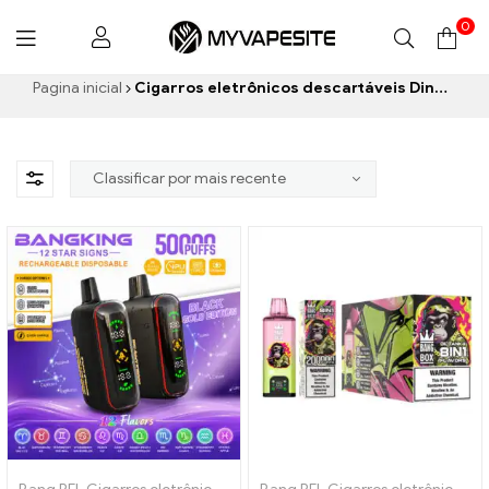
0
Myvapesite.de
Pagina inicial
Cigarros eletrônicos descartáveis ​​Dinamarca