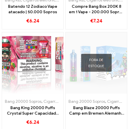
Bang REI
,
Cigarros eletrônicos descartáveis
Bang REI
,
,
Cigarros eletrônicos des
Cigarros eletrônicos descartáveis
Batendo 12 Zodíaco Vape
Compre Bang Box 200K 8
atacado | 50.000 Sopros
em 1 Vape - 200.000 Sopros
e 10 Sabores
€
6.24
€
7.24
FORA DE
ESTOQUE
Bang 20000 Sopros
,
Cigarros eletrônicos descartáveis
Bang 20000 Sopros
,
,
Cigarros ele
Cigarro eletrônico descartável com nicotina
Bang King 20000 Puffs
Bang Blaze 20000 Puffs
Crystal Super Capacidade
Camp em Bremen Alemanha
de Bobina de Malha Tripla
20000 Prazer sem trem
€
6.24
Tripla