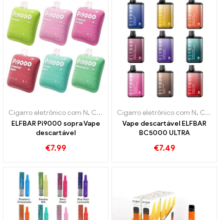
Cigarro eletrônico com N
,
Cigarros eletrônicos descartáveis
Cigarro eletrônico com N
,
,
Vage
Cigarros eletrônicos descartáveis
ELFBAR Pi9000 sopra Vape
Vape descartável ELFBAR
descartável
BC5000 ULTRA
€
7.99
€
7.49