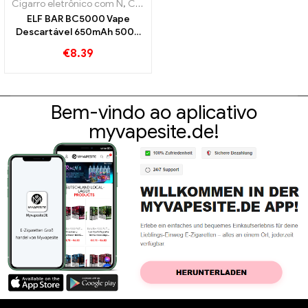
Cigarro eletrônico com N
,
Cigarros eletrônicos descartáveis
,
Mercad
ELF BAR BC5000 Vape
Descartável 650mAh 5000
Sopros
€
8.39
Bem-vindo ao aplicativo
myvapesite.de!