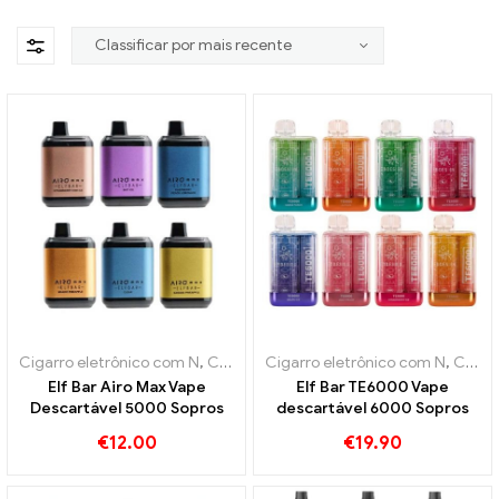
Cigarro eletrônico com N
,
Conjunto inicial de cigarro eletrônico
Cigarro eletrônico com N
,
Cigarros eletrônicos descartáveis
,
Ci
Elf Bar Airo Max Vape
Elf Bar TE6000 Vape
Descartável 5000 Sopros
descartável 6000 Sopros
€
12.00
€
19.90