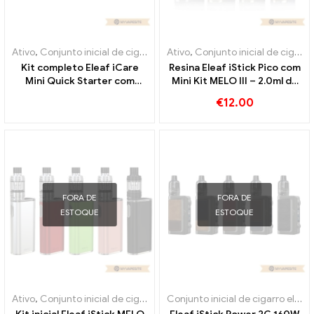
Ativo
,
Conjunto inicial de cigarro eletrônico
Ativo
,
Conjunto inicial de cigarro eletrônico
Kit completo Eleaf iCare
Resina Eleaf iStick Pico com
Mini Quick Starter com
Mini Kit MELO III – 2.0ml de
carregador iCare Mini PCC
cigarros eletrônicos no
€
12.00
– 1.3ml & 320mah cigarros
atacado丨Personalizado
eletrônicos no atacado丨
Personalizado
FORA DE
FORA DE
ESTOQUE
ESTOQUE
Ativo
,
Conjunto inicial de cigarro eletrônico
Conjunto inicial de cigarro eletrônico