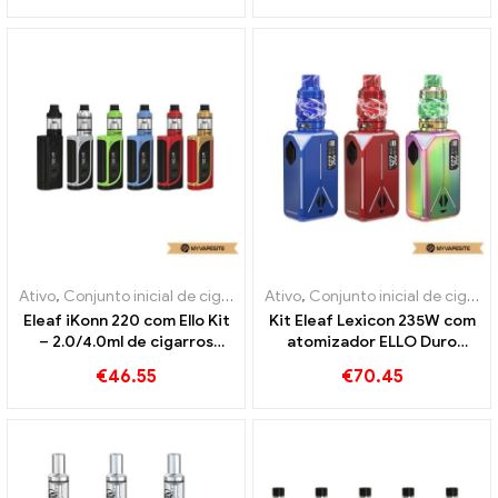
Ativo
,
Conjunto inicial de cigarro eletrônico
Ativo
,
Conjunto inicial de cigarro eletrônico
Eleaf iKonn 220 com Ello Kit
Kit Eleaf Lexicon 235W com
– 2.0/4.0ml de cigarros
atomizador ELLO Duro
eletrônicos no atacado丨
PMMA E-Zigaretten
€
46.55
€
70.45
Personalizado
Großhandel丨Personalizado