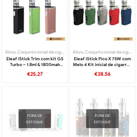
Ativo
,
Conjunto inicial de cigarro eletrônico
Ativo
,
Conjunto inicial de cigarro eletrônico
Eleaf iStick Trim com kit GS
Eleaf iStick Pico X 75W com
Turbo – 1.8ml & 1800mah
Melo 4 Kit inicial de cigarros
cigarros eletrônicos no
eletrônicos no atacado丨
€
25.27
€
38.56
atacado丨Personalizado
Personalizado
FORA DE
FORA DE
ESTOQUE
ESTOQUE