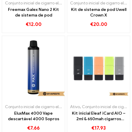
Conjunto inicial de cigarro eletrônico
,
Vagem
Conjunto inicial de cigarro eletrônico
Freemax Galex Nano 2 Kit
Kit de sistema de pod Uwell
de sistema de pod
Crown X
€
12.00
€
20.00
Conjunto inicial de cigarro eletrônico
Ativo
,
Cigarros eletrônicos descart
,
Conjunto inicial de cigarro eletrônico
EluxMax 4000 Vape
Kit inicial Eleaf iCard AIO –
descartável 4000 Sopros
2ml & 650mah cigarros
eletrônicos no atacado丨
€
7.66
€
17.93
Personalizado