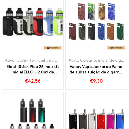
Ativo
,
Conjunto inicial de cigarro eletrônico
Ativo
,
Conjunto inicial de cigarro eletrônico
Eleaf iStick Pico 25 meu kit
Vandy Vape Jackaroo Painel
inicial ELLO – 2.0ml de
de substituição de cigarros
cigarros eletrônicos no
eletrônicos atacado丨
€
42.56
€
9.30
atacado丨Personalizado
Personalizado