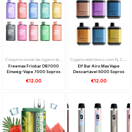
Conjunto inicial de cigarro eletrônico
Cigarro eletrônico com N
,
Cigarros eletrônicos descart
,
Conjunto inicial de cigarro eletrônico
Freemax Friobar DB7000
Elf Bar Airo Max Vape
Einweg-Vape 7000 Sopros
Descartável 5000 Sopros
€
12.00
€
12.00