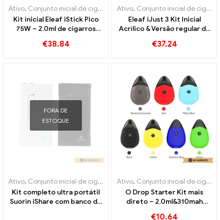
Ativo
,
Conjunto inicial de cigarro eletrônico
Ativo
,
Conjunto inicial de cigarro eletrônico
Kit inicial Eleaf iStick Pico
Eleaf iJust 3 Kit Inicial
75W – 2.0ml de cigarros
Acrílico & Versão regular de
eletrônicos no atacado丨
cigarros eletrônicos no
€
38.84
€
37.24
Personalizado
atacado丨Personalizado
FORA DE
ESTOQUE
Ativo
,
Conjunto inicial de cigarro eletrônico
Ativo
,
Conjunto inicial de cigarro eletrônico
,
Evaporador
Kit completo ultra portátil
O Drop Starter Kit mais
Suorin iShare com banco de
direto – 2.0ml&310mah
potência de cigarros
cigarros eletrônicos no
€
10.64