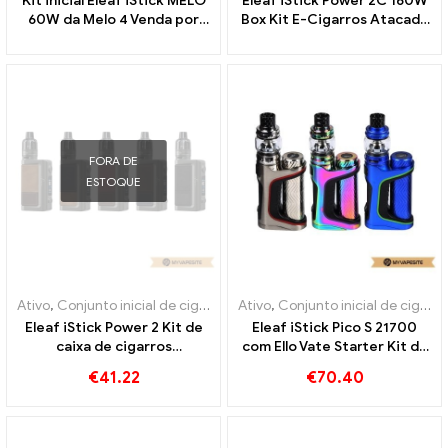
Kit inicial Eleaf iStick MELO
Eleaf iStick Power 2C 160W
60W da Melo 4 Venda por
Box Kit E-Cigarros Atacado
atacado de cigarros
丨Personalizado
eletrônicos D22丨
Personalizado
FORA DE
ESTOQUE
Ativo
,
Conjunto inicial de cigarro eletrônico
Ativo
,
Conjunto inicial de cigarro eletrônico
,
Modo
Eleaf iStick Power 2 Kit de
Eleaf iStick Pico S 21700
caixa de cigarros
com Ello Vate Starter Kit de
eletrônicos de 5000mAh no
cigarros eletrônicos no
€
41.22
€
70.40
atacado丨Personalizado
atacado丨Personalizado