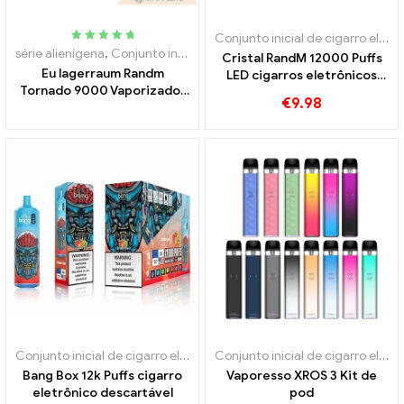
Conjunto inicial de cigarro eletrônico
Avaliado
5.00
série alienígena
,
Conjunto inicial de cigarro eletrônico
,
Cigarros ele
Cristal RandM 12000 Puffs
fora de 5
Eu lagerraum Randm
LED cigarros eletrônicos
Tornado 9000 Vaporizador
descartáveis
€
9.98
descartável 9000 Sopros
Conjunto inicial de cigarro eletrônico
,
Cigarros eletrônicos descart
Conjunto inicial de cigarro eletrônico
Bang Box 12k Puffs cigarro
Vaporesso XROS 3 Kit de
eletrônico descartável
pod