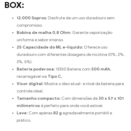
BOX:
12.000 Sopros:
Desfrute de um uso duradouro sem
compromisso.
Bobina de malha 0,8 Ohm:
Garante vaporização
uniforme e sabor intenso.
25 Capacidade do ML e-líquido:
Oferece uso
duradouro com diferentes dosagens de nicotina (0%, 2%,
3%, 5%).
Bateria poderosa:
13350 Bateria com
500 mAh
,
recarregável via
Tipo C.
.
Visor digital:
Mostra o óleo atual- e nível da bateria para
controle ideal.
Tamanho compacto:
Com dimensões de
30 x 57 x 101
milímetros
é perfeito para onde você estiver.
Leve:
Com apenas
82 g
agradavelmente portátil e
prático.