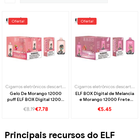
Oferta!
Oferta!
Cigarros eletrônicos descartáveis
Cigarros eletrônicos descartáveis
Gelo De Morango 12000
ELF BOX Digital de Melancia
puff ELF BOX Digital 12000
e Morango 12000 Frete
Vendas Diretas da Fábrica
direto da fábrica no
€
8.19
€
7.78
€
5.45
Atacado ELF BOX E Cigarro
atacado 12000 Puffs ELF
BOX Vape
Principais recursos do ELF