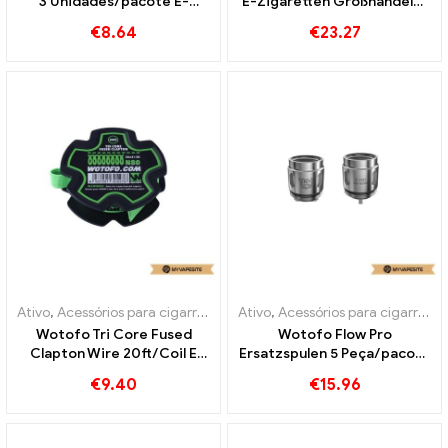
3 Unidades/pacote E-
E-Zigaretten Großhandel丨
Cigarros Atacado丨
Personalizado
€
8.64
€
23.27
Personalizado
Ativo
,
Acessórios para cigarros eletrônicos
Ativo
,
Acessórios para cigarros eletrônicos
Wotofo Tri Core Fused
Wotofo Flow Pro
Clapton Wire 20ft/Coil E
Ersatzspulen 5 Peça/pacote
Cigarettes Wholesale丨
de cigarros eletrônicos no
€
9.40
€
15.96
Custom
atacado丨Personalizado