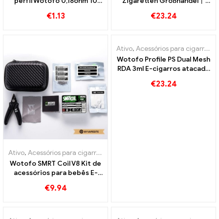
perfil Wotofo 0,18ohm 10
Zigaretten Großhandel丨
unidades / garrafa de
Personalizado
€
1.13
€
23.24
cigarro eletrônico atacado
丨 personalizado
Ativo
,
Acessórios para cigarros eletrônicos
Wotofo Profile PS Dual Mesh
RDA 3ml E-cigarros atacado
丨Personalizado
€
23.24
Ativo
,
Acessórios para cigarros eletrônicos
Wotofo SMRT Coil V8 Kit de
acessórios para bebês E-
cigarros atacado丨
€
9.94
Personalizado