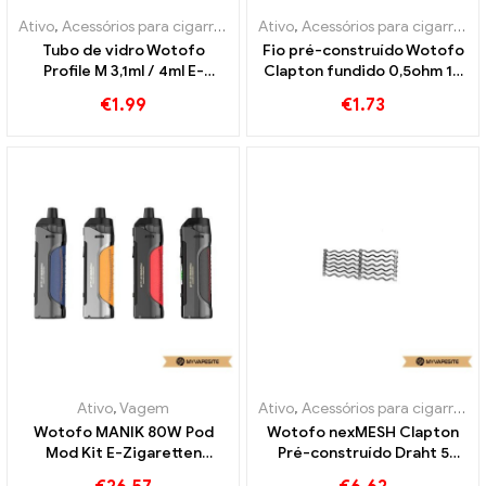
Ativo
,
Acessórios para cigarros eletrônicos
Ativo
,
Acessórios para cigarros eletrônicos
Tubo de vidro Wotofo
Fio pré-construído Wotofo
Profile M 3,1ml / 4ml E-
Clapton fundido 0,5ohm 10
cigarros atacado丨
unidades/pacote E-
€
1.99
€
1.73
Personalizado
Zigaretten Großhandel丨
Personalizado
Ativo
,
Vagem
Ativo
,
Acessórios para cigarros eletrônicos
Wotofo MANIK 80W Pod
Wotofo nexMESH Clapton
Mod Kit E-Zigaretten
Pré-construído Draht 5
Großhandel丨Personalizado
unidades/pacote E-