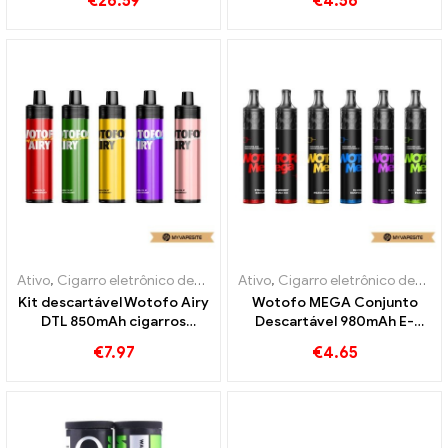
€
26.59
€
4.56
eletrônico atacado丨
Personalizado
Ativo
,
Cigarro eletrônico descartável com nicotina
Ativo
,
Cigarro eletrônico descartável com nicotina
,
Cigarros eletrô
Kit descartável Wotofo Airy
Wotofo MEGA Conjunto
DTL 850mAh cigarros
Descartável 980mAh E-
eletrônicos descartáveis ​​
Cigarros Atacado丨
€
7.97
€
4.65
atacado丨Personalizado
Personalizado