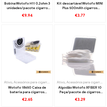
Bobina Wotofo H11 0,2ohm 3
Kit descartável Wotofo MINI
unidades/pacote cigarro
Plus 500mAh cigarros
eletrônico atacado丨
eletrônicos descartáveis ​​
€
9.94
€
3.77
Personalizado
atacado丨Personalizado
Ativo
,
Acessórios para cigarros eletrônicos
Ativo
,
Acessórios para cigarros eletrônicos
Wotofo 18650 Caixa de
Algodão Wotofo XFIBER 10
bateria para cigarros
Peça/pacote de cigarros
eletrônicos no atacado丨
eletrônicos no atacado丨
€
2.65
€
3.29
Personalizado
Personalizado