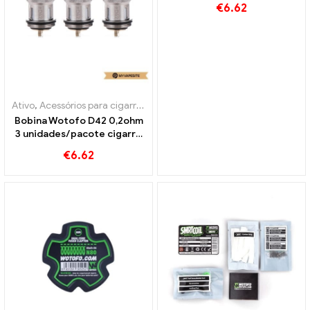
€
6.62
Personalizado
Ativo
,
Acessórios para cigarros eletrônicos
Bobina Wotofo D42 0,2ohm
3 unidades/pacote cigarro
eletrônico atacado丨
€
6.62
Personalizado