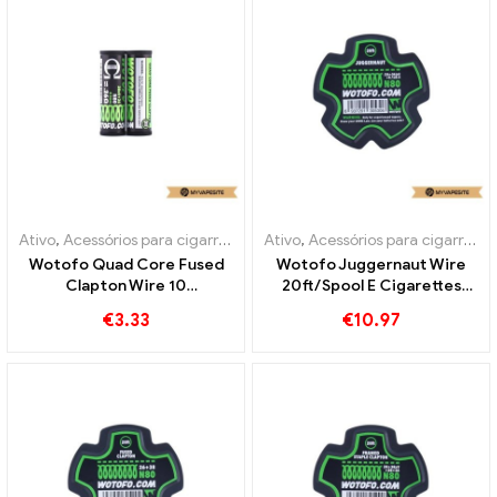
Ativo
,
Acessórios para cigarros eletrônicos
Ativo
,
Acessórios para cigarros eletrônicos
Wotofo Quad Core Fused
Wotofo Juggernaut Wire
Clapton Wire 10
20ft/Spool E Cigarettes
unidades/pacote E-
Wholesale丨Personalizado
€
3.33
€
10.97
cigarros Atacado丨
Personalizado