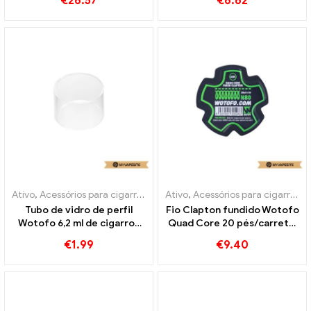
€
26.57
€
6.62
Zigaretten Großhandel丨
Personalizado
Ativo
,
Acessórios para cigarros eletrônicos
Ativo
,
Acessórios para cigarros eletrônicos
Tubo de vidro de perfil
Fio Clapton fundido Wotofo
Wotofo 6,2 ml de cigarros
Quad Core 20 pés/carretel
eletrônicos no atacado丨
E-Zigaretten Großhandel丨
€
1.99
€
9.40
Personalizado
Personalizado