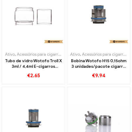
Ativo
,
Acessórios para cigarros eletrônicos
Ativo
,
Acessórios para cigarros eletrônicos
Tubo de vidro Wotofo Troll X
Bobina Wotofo H15 0,15ohm
3ml / 4,4ml E-cigarros
3 unidades/pacote cigarro
atacado丨Personalizado
eletrônico atacado丨
€
2.65
€
9.94
Personalizado