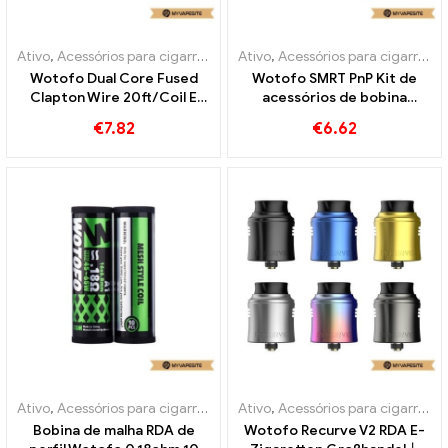
Ativo
,
Acessórios para cigarros eletrônicos
Ativo
,
Acessórios para cigarros eletrônicos
Wotofo Dual Core Fused
Wotofo SMRT PnP Kit de
Clapton Wire 20ft/Coil E
acessórios de bobina
Cigarettes Wholesale丨
reconstruível Kit de
€
7.82
€
6.62
Custom
cigarros eletrônicos
atacado丨Personalizado
Ativo
,
Acessórios para cigarros eletrônicos
Ativo
,
Acessórios para cigarros eletrônicos
Bobina de malha RDA de
Wotofo Recurve V2 RDA E-