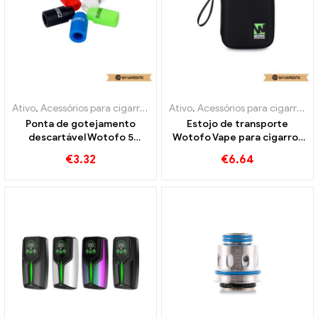
Ativo
,
Acessórios para cigarros eletrônicos
Ativo
,
Acessórios para cigarros eletrônicos
Ponta de gotejamento
Estojo de transporte
descartável Wotofo 5
Wotofo Vape para cigarros
Peça/pacote de cigarros
eletrônicos atacado丨
€
3.32
€
6.64
eletrônicos no atacado丨
Personalizado
Personalizado