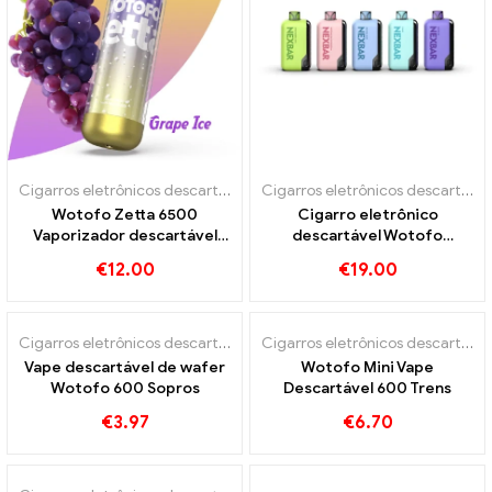
Cigarros eletrônicos descartáveis
Cigarros eletrônicos descartáveis
Wotofo Zetta 6500
Cigarro eletrônico
Vaporizador descartável
descartável Wotofo
6500 Sopros
NEXBAR 16K
€
12.00
€
19.00
Cigarros eletrônicos descartáveis
Cigarros eletrônicos descartáveis
Vape descartável de wafer
Wotofo Mini Vape
Wotofo 600 Sopros
Descartável 600 Trens
€
3.97
€
6.70