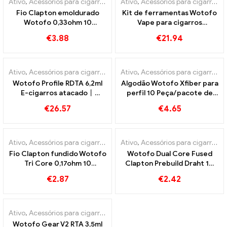
Ativo
,
Acessórios para cigarros eletrônicos
Ativo
,
Acessórios para cigarros eletrônicos
Fio Clapton emoldurado
Kit de ferramentas Wotofo
Wotofo 0,33ohm 10
Vape para cigarros
unidades/pacote cigarros
eletrônicos atacado丨
€
3.88
€
21.94
eletrônicos atacado丨
Personalizado
Personalizado
Ativo
,
Acessórios para cigarros eletrônicos
Ativo
,
Acessórios para cigarros eletrônicos
Wotofo Profile RDTA 6,2ml
Algodão Wotofo Xfiber para
E-cigarros atacado丨
perfil 10 Peça/pacote de
Personalizado
cigarros eletrônicos no
€
26.57
€
4.65
atacado丨Personalizado
Ativo
,
Acessórios para cigarros eletrônicos
Ativo
,
Acessórios para cigarros eletrônicos
Fio Clapton fundido Wotofo
Wotofo Dual Core Fused
Tri Core 0,17ohm 10
Clapton Prebuild Draht 10
unidades/pacote cigarros
unidades/pacote E-
€
2.87
€
2.42
eletrônicos atacado丨
Zigaretten Großhandel丨
Personalizado
Personalizado
Ativo
,
Acessórios para cigarros eletrônicos
Wotofo Gear V2 RTA 3,5ml