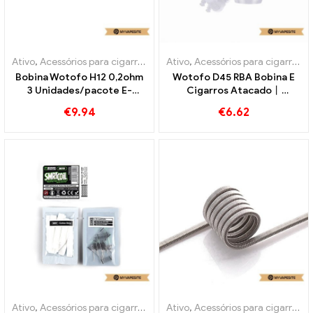
Ativo
,
Acessórios para cigarros eletrônicos
Ativo
,
Acessórios para cigarros eletrônicos
Bobina Wotofo H12 0,2ohm
Wotofo D45 RBA Bobina E
3 Unidades/pacote E-
Cigarros Atacado丨
Cigarros Atacado丨
Personalizado
€
9.94
€
6.62
Personalizado
Ativo
,
Acessórios para cigarros eletrônicos
Ativo
,
Acessórios para cigarros eletrônicos