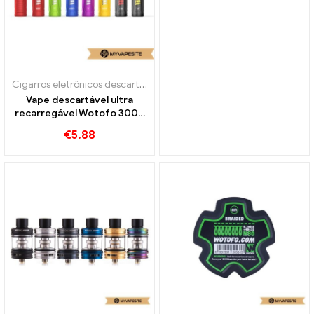
Cigarros eletrônicos descartáveis
Vape descartável ultra
recarregável Wotofo 3000
Sopros
€
5.88