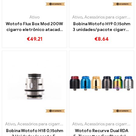
Ativo
Ativo
,
Acessórios para cigarros eletrônicos
Wotofo Flux Box Mod 200W
Bobina Wotofo H19 0,15ohm
cigarro eletrônico atacado
3 unidades/pacote cigarros
丨Personalizado
eletrônicos atacado丨
€
49.21
€
8.64
Personalizado
Ativo
,
Acessórios para cigarros eletrônicos
Ativo
,
Acessórios para cigarros eletrônicos
Bobina Wotofo H18 0,15ohm
Wotofo Recurve Dual RDA