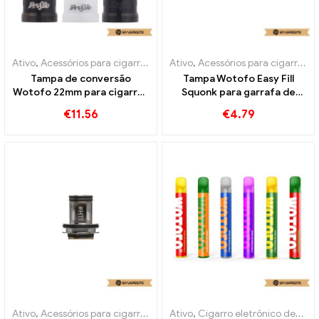
Ativo
,
Acessórios para cigarros eletrônicos
Ativo
,
Acessórios para cigarros eletrônicos
Tampa de conversão
Tampa Wotofo Easy Fill
Wotofo 22mm para cigarros
Squonk para garrafa de
eletrônicos RDA de perfil
suco de 60ml/100ml e
€
11.56
€
4.79
atacado丨Personalizado
cigarros atacado丨
Personalizado
Ativo
,
Acessórios para cigarros eletrônicos
Ativo
,
Cigarro eletrônico descartável com nicotina