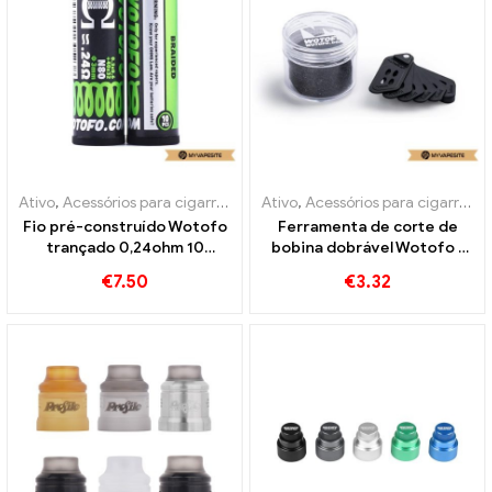
Ativo
,
Acessórios para cigarros eletrônicos
Ativo
,
Acessórios para cigarros eletrônicos
Fio pré-construído Wotofo
Ferramenta de corte de
trançado 0,24ohm 10
bobina dobrável Wotofo 1
unidades/pacote cigarros
unidades/pacote de
€
7.50
€
3.32
eletrônicos atacado丨
cigarros eletrônicos
Personalizado
atacado丨Personalizado