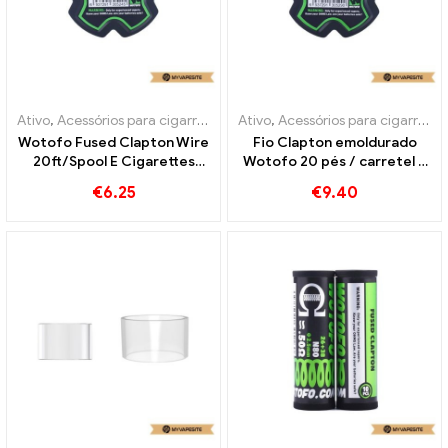
Ativo
,
Acessórios para cigarros eletrônicos
Ativo
,
Acessórios para cigarros eletrônicos
Wotofo Fused Clapton Wire
Fio Clapton emoldurado
20ft/Spool E Cigarettes
Wotofo 20 pés / carretel e
Wholesale丨Custom
cigarros atacado丨
€
6.25
€
9.40
Personalizado