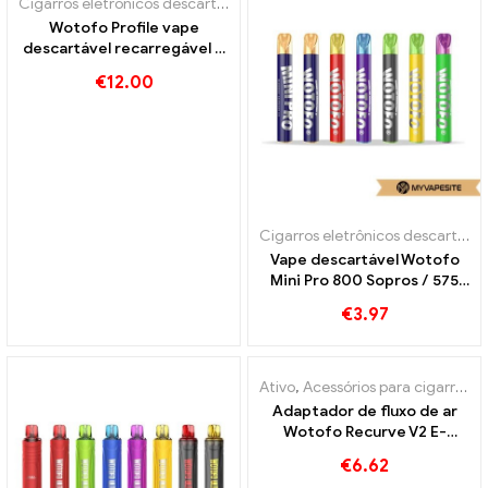
Cigarros eletrônicos descartáveis
Wotofo Profile vape
descartável recarregável e
recarregável
€
12.00
Cigarros eletrônicos descartáveis
Vape descartável Wotofo
Mini Pro 800 Sopros / 575
Sopros
€
3.97
Ativo
,
Acessórios para cigarros eletrônicos
Adaptador de fluxo de ar
Wotofo Recurve V2 E-
Zigaretten Großhandel丨
€
6.62
Personalizado