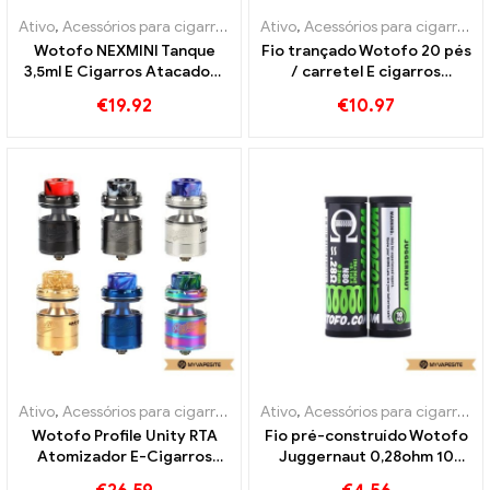
Ativo
,
Acessórios para cigarros eletrônicos
Ativo
,
Acessórios para cigarros eletrônicos
Wotofo NEXMINI Tanque
Fio trançado Wotofo 20 pés
3,5ml E Cigarros Atacado丨
/ carretel E cigarros
Personalizado
atacado丨Personalizado
€
19.92
€
10.97
Ativo
,
Acessórios para cigarros eletrônicos
Ativo
,
Acessórios para cigarros eletrônicos
Wotofo Profile Unity RTA
Fio pré-construído Wotofo
Atomizador E-Cigarros
Juggernaut 0,28ohm 10
Atacado丨Personalizado
unidades/pacote cigarro