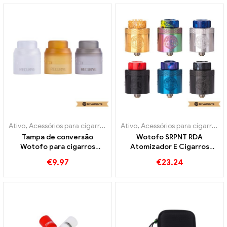
Ativo
,
Acessórios para cigarros eletrônicos
Ativo
,
Acessórios para cigarros eletrônicos
Tampa de conversão
Wotofo SRPNT RDA
Wotofo para cigarros
Atomizador E Cigarros
eletrônicos recurvos duplos
Atacado丨Personalizado
€
9.97
€
23.24
RDA 1 unidades/pacote
atacado丨Personalizado