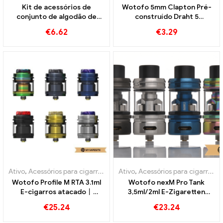
Kit de acessórios de
Wotofo 5mm Clapton Pré-
conjunto de algodão de
construído Draht 5
malha Wotofo SMRT PnP
unidades/pacote E-
€
6.62
€
3.29
para cigarros eletrônicos
Zigaretten Großhandel丨
atacado丨Personalizado
Personalizado
Ativo
,
Acessórios para cigarros eletrônicos
Ativo
,
Acessórios para cigarros eletrônicos
Wotofo Profile M RTA 3.1ml
Wotofo nexM Pro Tank
E-cigarros atacado丨
3,5ml/2ml E-Zigaretten
Personalizado
Großhandel丨Personalizado
€
25.24
€
23.24