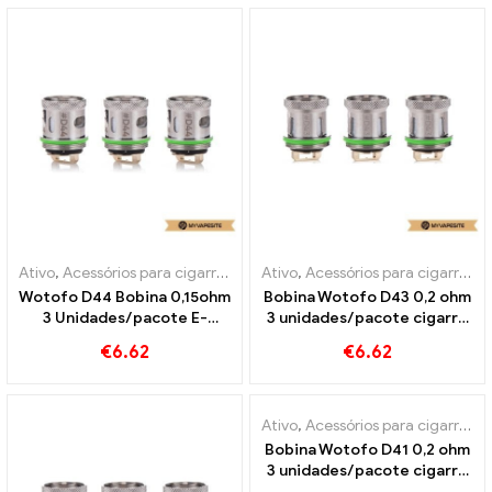
Ativo
,
Acessórios para cigarros eletrônicos
Ativo
,
Acessórios para cigarros eletrônicos
Wotofo D44 Bobina 0,15ohm
Bobina Wotofo D43 0,2 ohm
3 Unidades/pacote E-
3 unidades/pacote cigarro
Cigarros Atacado丨
eletrônico atacado丨
€
6.62
€
6.62
Personalizado
Personalizado
Ativo
,
Acessórios para cigarros eletrônicos
Bobina Wotofo D41 0,2 ohm
3 unidades/pacote cigarro
eletrônico atacado丨