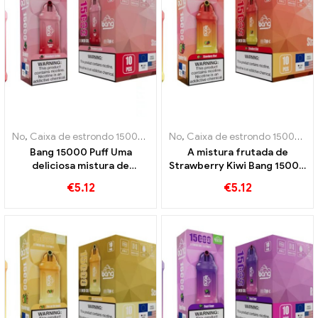
No
,
Caixa de estrondo 15000 Sopro
No
,
Cigarros eletrônicos descartáve
,
Caixa de estrondo 15000 Sopro
Bang 15000 Puff Uma
A mistura frutada de
deliciosa mistura de
Strawberry Kiwi Bang 15000
morangos maduros e
Puffs captura o sabor do
€
5.12
€
5.12
suculenta lichia
verão