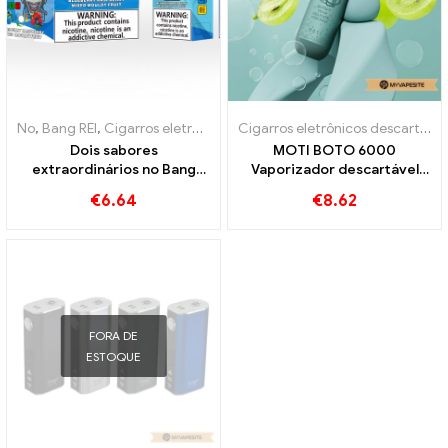
No
,
Bang REI
,
Cigarros eletrônicos descartáveis ​​Lituânia
,
Cigarros e
Cigarros eletrônicos descartáveis
Dois sabores
MOTI BOTO 6000
extraordinários no Bang
Vaporizador descartável
KING Color 30000 Puffs E-
6000 Sopros
€
6.64
€
8.62
Zigarette Mirtilo Framboesa
Misto e Frutas Mofadas
FORA DE
ESTOQUE