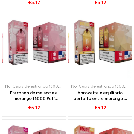
€
5.12
€
5.12
chiclete é uma festa para os
combina com um sabor
sentidos
refrescante
No
,
Caixa de estrondo 15000 Sopro
No
,
Cigarros eletrônicos descartáve
,
Caixa de estrondo 15000 Sopro
Estrondo de melancia e
Aproveite o equilíbrio
morango 15000 Puff
perfeito entre morango e
descartável e-cigarro Uma
manga na explosão 15000
€
5.12
€
5.12
combinação refrescante de
Puff cigarro eletrônico
morango e melancia
descartável
suculenta