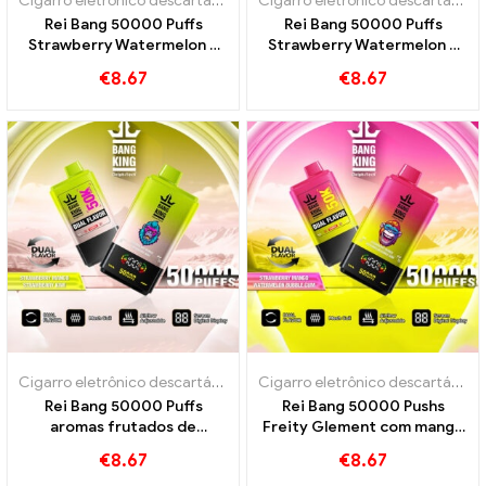
Cigarro eletrônico descartável com nicotina
,
Cigarros eletrônicos 
Cigarro eletrônico descartável com nicotina
Rei Bang 50000 Puffs
Rei Bang 50000 Puffs
Strawberry Watermelon e
Strawberry Watermelon e
Kiwi Basshit Fruit Guava
Black Dragon Ice Flavors
€
8.67
€
8.67
Sabores
Cigarro eletrônico descartável com nicotina
,
Cigarros eletrônicos 
Cigarro eletrônico descartável com nicotina
Rei Bang 50000 Puffs
Rei Bang 50000 Pushs
aromas frutados de
Freity Glement com manga
morango manga morango
de morango e goma de
€
8.67
€
8.67
kiwi para uma experiência
bolha de melancia