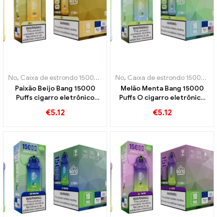
No
,
Caixa de estrondo 15000 Sopro
No
,
Cigarros eletrônicos descartáve
,
Caixa de estrondo 15000 Sopro
Paixão Beijo Bang 15000
Melão Menta Bang 15000
Puffs cigarro eletrônico
Puffs O cigarro eletrônico
descartável Um verdadeiro
recarregável descartável
€
5.12
€
5.12
deleite para os amantes de
combina a doçura do melão
frutas frutadas e doces
com o frescor da menta