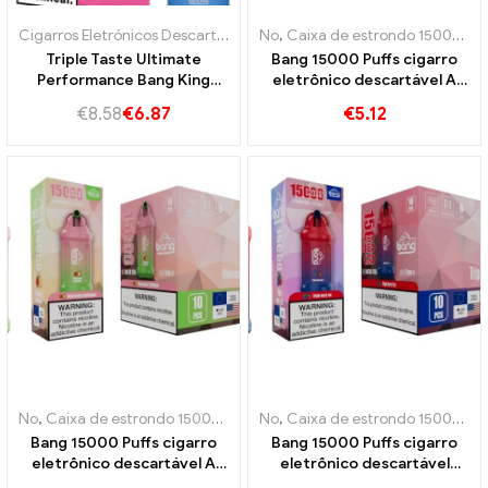
Cigarros Eletrónicos Descartáveis ​​Portugal
No
,
Caixa de estrondo 15000 Sopro
,
Cigarros eletrônicos des
Triple Taste Ultimate
Bang 15000 Puffs cigarro
Performance Bang King
eletrônico descartável A
45000 Puffs Strawberry
doçura da melancia se
€
8.58
€
6.87
€
5.12
Kiwi e Pineapple e Red Bull
mistura com o sabor
azedos
refrescante
No
,
Caixa de estrondo 15000 Sopro
No
,
Cigarros eletrônicos descartáve
,
Caixa de estrondo 15000 Sopro
Bang 15000 Puffs cigarro
Bang 15000 Puffs cigarro
eletrônico descartável A
eletrônico descartável
doçura da melancia e do
Triple Berry Ice Berry