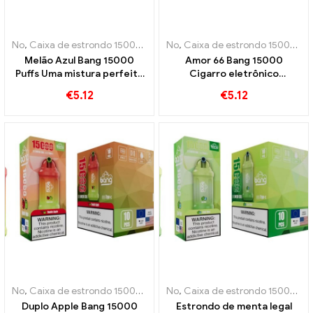
No
,
Caixa de estrondo 15000 Sopro
No
,
Cigarros eletrônicos descartáve
,
Caixa de estrondo 15000 Sopro
Melão Azul Bang 15000
Amor 66 Bang 15000
Puffs Uma mistura perfeita
Cigarro eletrônico
de melão e mirtilo
descartável Puffs Pod A
€
5.12
€
5.12
combinação perfeita de
sabores frescos
No
,
Caixa de estrondo 15000 Sopro
No
,
Cigarros eletrônicos descartáve
,
Caixa de estrondo 15000 Sopro
Duplo Apple Bang 15000
Estrondo de menta legal