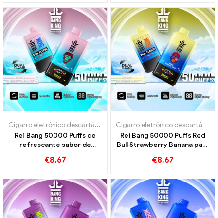
intensiva a vapor
Cigarro eletrônico descartável com nicotina
,
Cigarros eletrônicos 
Cigarro eletrônico descartável com nicotina
Rei Bang 50000 Puffs de
Rei Bang 50000 Puffs Red
refrescante sabor de
Bull Strawberry Banana para
melancia vermelha e mirtilo
prazer intensivo
€
8.67
€
8.67