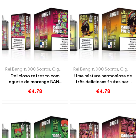
Rei Bang 15000 Sopros
,
Cigarros eletrônicos descartáveis ​​Suécia
Rei Bang 15000 Sopros
,
Cigarros eletrônicos descartáveis ​​Suécia
,
C
Delicioso refresco com
Uma mistura harmoniosa de
iogurte de morango BANG
três deliciosas frutas para
KING Digital 15000 SOPRO
uma intensa experiência
€
4.78
€
4.78
BANG KING Digital 15000
SOPRO