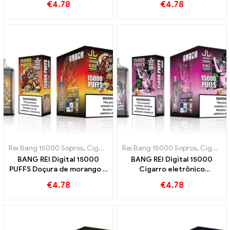
€
4.78
€
4.78
e framboesa 15000 Trens
Rei Bang 15000 Sopros
,
Cigarros eletrônicos descartáveis ​​Suécia
Rei Bang 15000 Sopros
,
Cigarros eletrônicos descartáveis ​​Suécia
,
C
BANG REI Digital 15000
BANG REI Digital 15000
PUFFS Doçura de morango e
Cigarro eletrônico
banana e sabor tropical
descartável PUFFS Peach
€
4.78
€
4.78
Ice