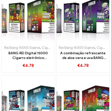
Rei Bang 15000 Sopros
,
Cigarros eletrônicos descartáveis ​​Suécia
Rei Bang 15000 Sopros
,
Cigarros eletrônicos descartáveis ​​Suécia
,
C
BANG REI Digital 15000
A combinação refrescante
Cigarro eletrônico
de aloe vera e uva BANG
descartável PUFFS Uma
KING Digital 15000 Cigarro
€
4.78
€
4.78
deliciosa mistura de maçãs
eletrônico descartável
vermelhas e verdes
PUFFS