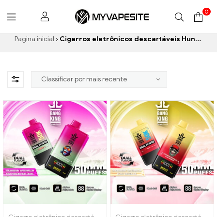
0
Myvapesite.de
Pagina inicial
Cigarros eletrônicos descartáveis ​​Hungria