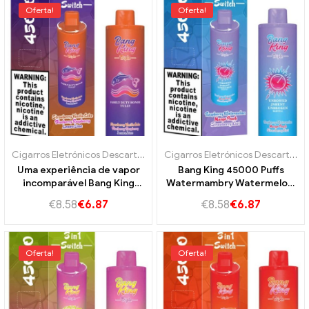
Oferta!
Oferta!
Cigarros Eletrónicos Descartáveis ​​Portugal
,
Cigarros eletrônicos des
Cigarros Eletrónicos Descartáveis ​​Portugal
Uma experiência de vapor
Bang King 45000 Puffs
incomparável Bang King
Watermambry Watermelon,
45000 Puffs Strawberry
Mango Peach e Strawberry
€
8.58
€
6.87
€
8.58
€
6.87
baunilha Coca -
Kiwi Sua melhor experiência
Cola,Framboesa de mirtilo e
a vapor
limonlime
Oferta!
Oferta!