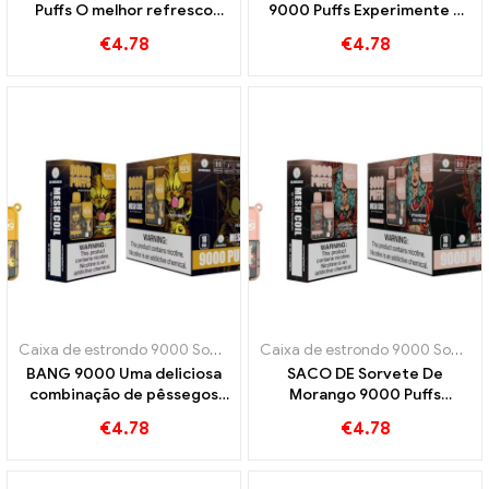
Puffs O melhor refresco
9000 Puffs Experimente o
com puro sabor de menta
sabor exótico das frutas
€
4.78
€
4.78
tropicais
Caixa de estrondo 9000 Sopro
,
Cigarros eletrônicos descartáveis ​​
Caixa de estrondo 9000 Sopro
,
C
BANG 9000 Uma deliciosa
SACO DE Sorvete De
combinação de pêssegos
Morango 9000 Puffs
suculentos e manga exótica
combina o sabor frutado do
€
4.78
€
4.78
pêssego-manga
morango com sorvete