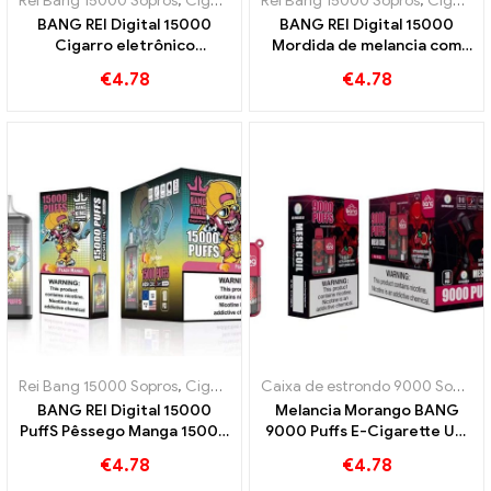
Rei Bang 15000 Sopros
,
Cigarros eletrônicos descartáveis ​​Suécia
Rei Bang 15000 Sopros
,
Cigarros eletrônicos descartáveis ​​Suécia
,
C
BANG REI Digital 15000
BANG REI Digital 15000
Cigarro eletrônico
Mordida de melancia com
descartável PUFFS,
morango 15000 Puffs para
€
4.78
€
4.78
aproveitar 15000 Trens
cigarro eletrônico
Triple Berry Ice
descartável com sabor
refrescante
Rei Bang 15000 Sopros
,
Cigarros eletrônicos descartáveis ​​Suécia
Caixa de estrondo 9000 Sopro
,
,
C
C
BANG REI Digital 15000
Melancia Morango BANG
PuffS Pêssego Manga 15000
9000 Puffs E-Cigarette Um
Puffs cigarros eletrônicos
prazer frutado
€
4.78
€
4.78
descartáveis ​​para diversão