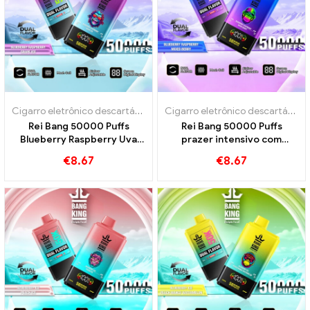
Cigarro eletrônico descartável com nicotina
,
Cigarros eletrônicos 
Cigarro eletrônico descartável com nicotina
Rei Bang 50000 Puffs
Rei Bang 50000 Puffs
Blueberry Raspberry Uva
prazer intensivo com
Gelo para Prazer Intensivo
framboesa de mirtilo Berry
€
8.67
€
8.67
misto