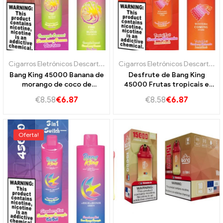
Cigarros Eletrónicos Descartáveis ​​Portugal
,
Cigarros eletrônicos des
Cigarros Eletrónicos Descartáveis ​​Portugal
Bang King 45000 Banana de
Desfrute de Bang King
morango de coco de
45000 Frutas tropicais e
abacaxi Puffs,Razz azul para
pêssego de limão de
€
8.58
€
6.87
€
8.58
€
6.87
uma experiência de vapor
melancia de
incomparável
melancia,Experiência de
frutas resumidas de enorme
capacidade
Oferta!