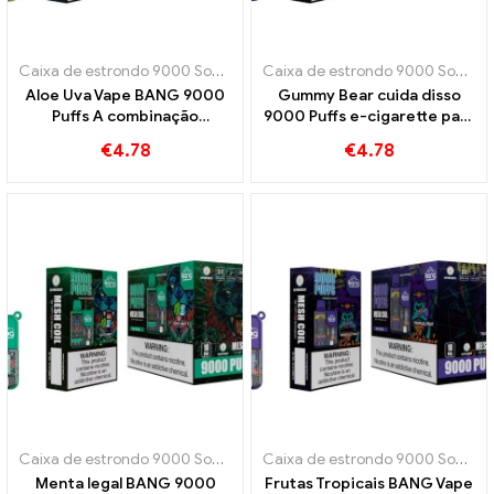
Caixa de estrondo 9000 Sopro
,
Cigarros eletrônicos descartáveis ​​
Caixa de estrondo 9000 Sopro
,
C
Aloe Uva Vape BANG 9000
Gummy Bear cuida disso
Puffs A combinação
9000 Puffs e-cigarette para
perfeita de aloe vera e uva
uma experiência vape doce
€
4.78
€
4.78
e divertida, cheia de
sabores frutados de ursinho
de goma que você vai
adorar
Caixa de estrondo 9000 Sopro
,
Cigarros eletrônicos descartáveis ​​
Caixa de estrondo 9000 Sopro
,
C
Menta legal BANG 9000
Frutas Tropicais BANG Vape