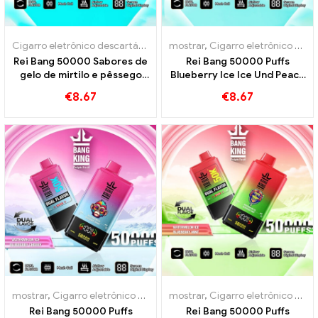
Cigarro eletrônico descartável com nicotina
mostrar
,
Cigarro eletrônico descartável com nicotina
,
Cigarros eletrônicos 
Rei Bang 50000 Sabores de
Rei Bang 50000 Puffs
gelo de mirtilo e pêssego
Blueberry Ice Ice Und Peach
50000 Trens
Mango Watermelon
€
8.67
€
8.67
mostrar
,
Cigarro eletrônico descartável com nicotina
mostrar
,
Cigarro eletrônico descartável com nicotina
,
Cigarros ele
Rei Bang 50000 Puffs
Rei Bang 50000 Puffs