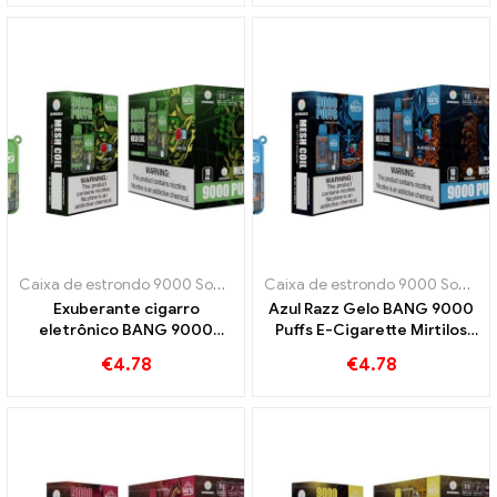
tropical
Caixa de estrondo 9000 Sopro
,
Cigarros eletrônicos descartáveis ​​
Caixa de estrondo 9000 Sopro
,
C
Exuberante cigarro
Azul Razz Gelo BANG 9000
eletrônico BANG 9000
Puffs E-Cigarette Mirtilos
Características de puro
doces e frescor
€
4.78
€
4.78
prazer
refrescante