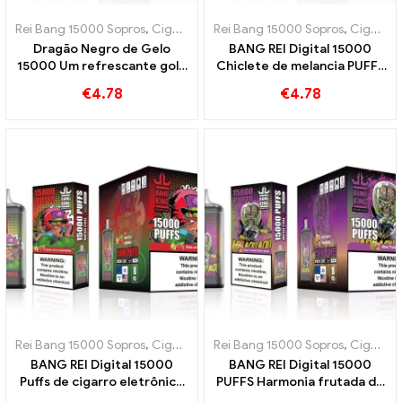
Rei Bang 15000 Sopros
,
Cigarros eletrônicos descartáveis ​​Suécia
Rei Bang 15000 Sopros
,
Cigarros eletrônicos descartáveis ​​Suécia
,
C
Dragão Negro de Gelo
BANG REI Digital 15000
15000 Um refrescante gole
Chiclete de melancia PUFFS
de gelo e frescor BANG
15000 Puffs vão encantar
€
4.78
€
4.78
KING Digital 15000 SOPRO
suas papilas gustativas
Rei Bang 15000 Sopros
,
Cigarros eletrônicos descartáveis ​​Suécia
Rei Bang 15000 Sopros
,
Cigarros eletrônicos descartáveis ​​Suécia
,
C
BANG REI Digital 15000
BANG REI Digital 15000
Puffs de cigarro eletrônico
PUFFS Harmonia frutada de
descartável de maçã azeda
kiwi, maracujá e goiaba