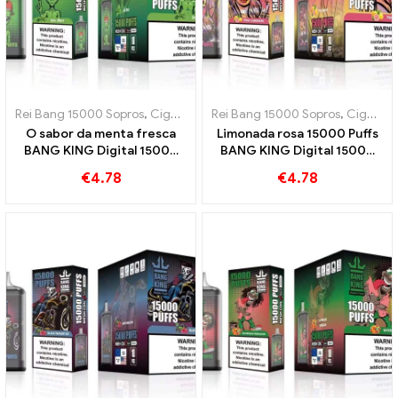
Rei Bang 15000 Sopros
,
Cigarros eletrônicos descartáveis ​​Suécia
Rei Bang 15000 Sopros
,
Cigarros eletrônicos descartáveis ​​Suécia
,
C
O sabor da menta fresca
Limonada rosa 15000 Puffs
BANG KING Digital 15000
BANG KING Digital 15000
PUFFS Menta Fresca 15000
Experiência refrescante
€
4.78
€
4.78
Sopros
PUFFS