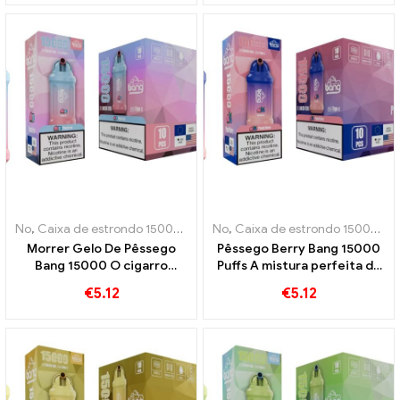
descartável Bang 15000
Sopros
No
,
Caixa de estrondo 15000 Sopro
No
,
Cigarros eletrônicos descartáve
,
Caixa de estrondo 15000 Sopro
Morrer Gelo De Pêssego
Pêssego Berry Bang 15000
Bang 15000 O cigarro
Puffs A mistura perfeita de
eletrônico descartável Puffs
pêssegos e frutas
€
5.12
€
5.12
combina a doçura do
vermelhas
pêssego com o frescor
refrescante