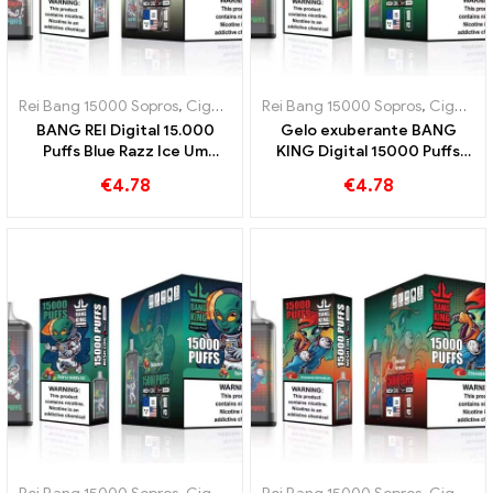
Rei Bang 15000 Sopros
,
Cigarros eletrônicos descartáveis ​​Suécia
Rei Bang 15000 Sopros
,
Cigarros eletrônicos descartáveis ​​Suécia
,
C
BANG REI Digital 15.000
Gelo exuberante BANG
Puffs Blue Razz Ice Um
KING Digital 15000 Puffs
cigarro eletrônico
cigarro eletrônico
€
4.78
€
4.78
descartável inovador
descartável 15000 Melancia
folhada