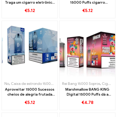
Traga um cigarro eletrônico
15000 Puffs cigarro
descartável para
eletrônico descartável Uma
€
5.12
€
5.12
experimentar a doçura das
experiência de sabor
maçãs
refrescante
No
,
Caixa de estrondo 15000 Sopro
Rei Bang 15000 Sopros
,
Cigarros eletrônicos descartáve
,
Cigarros eletrônicos descartáveis ​​Suécia
Aproveitar 15000 Sucessos
Marshmallow BANG KING
cheios de alegria frutada
Digital 15000 Puffs dá a
com o Blue Razz Ice Bang
você 15000 Mordida de
€
5.12
€
4.78
Pod perfeito para vapers
marshmallow doce
que amam sabores legais