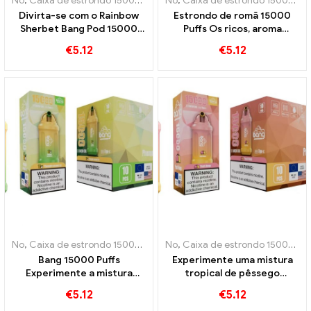
No
,
Caixa de estrondo 15000 Sopro
No
,
Cigarros eletrônicos descartáve
,
Caixa de estrondo 15000 Sopro
Divirta-se com o Rainbow
Estrondo de romã 15000
Sherbet Bang Pod 15000
Puffs Os ricos, aroma
Folhados recheados com
frutado de romã para
€
5.12
€
5.12
uma variedade de aromas
vapers desfrutarem
frutados
No
,
Caixa de estrondo 15000 Sopro
No
,
Cigarros eletrônicos descartáve
,
Caixa de estrondo 15000 Sopro
Bang 15000 Puffs
Experimente uma mistura
Experimente a mistura
tropical de pêssego
perfeita de abacaxi fresco
suculento e manga doce
€
5.12
€
5.12
e coco cremoso
com o cigarro eletrônico