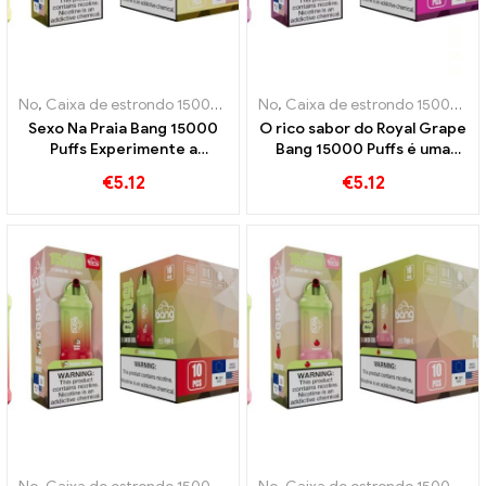
No
,
Caixa de estrondo 15000 Sopro
No
,
Cigarros eletrônicos descartáve
,
Caixa de estrondo 15000 Sopro
Sexo Na Praia Bang 15000
O rico sabor do Royal Grape
Puffs Experimente a
Bang 15000 Puffs é uma
combinação perfeita de
verdadeira homenagem à
€
5.12
€
5.12
frutas exóticas
fruta real