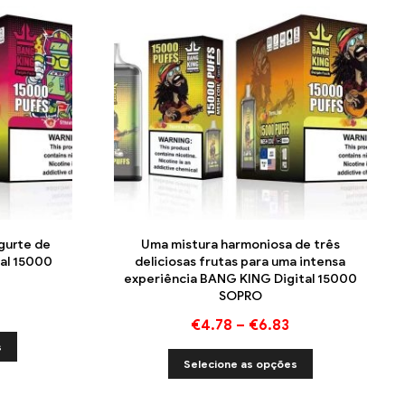
gurte de
Uma mistura harmoniosa de três
al 15000
deliciosas frutas para uma intensa
experiência BANG KING Digital 15000
SOPRO
€
4.78
–
€
6.83
s
Selecione as opções