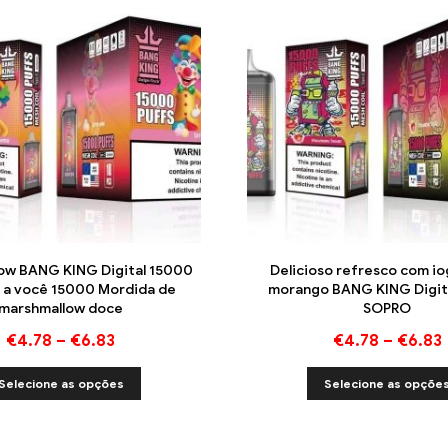
ow BANG KING Digital 15000
Delicioso refresco com io
á a você 15000 Mordida de
morango BANG KING Digit
marshmallow doce
SOPRO
€
4.78
–
€
6.83
€
4.78
–
€
6.83
Selecione as opções
Selecione as opçõe