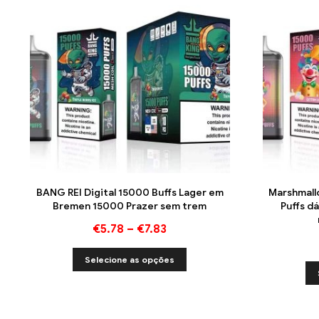
BANG REI Digital 15000 Buffs Lager em
Marshmall
Bremen 15000 Prazer sem trem
Puffs d
€
5.78
–
€
7.83
Selecione as opções