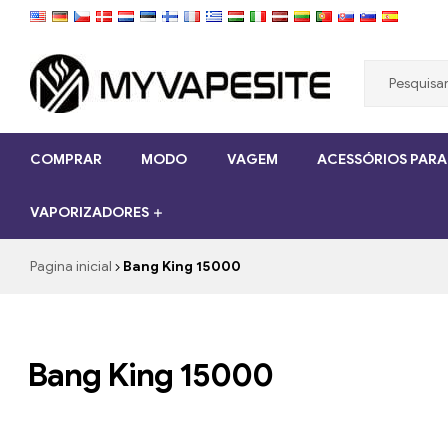
Myvapesite.de
COMPRAR
MODO
VAGEM
ACESSÓRIOS PARA
Encomende
cigarros
VAPORIZADORES
eletrônicos
baratos
online
Pagina inicial
Bang King 15000
no
myvapesite.de
Bang King 15000