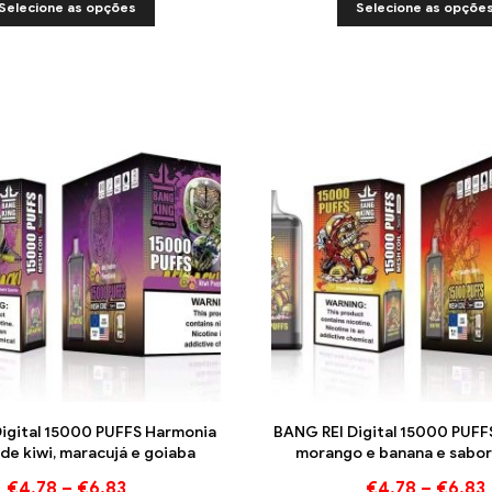
Selecione as opções
Selecione as opçõe
igital 15000 PUFFS Harmonia
BANG REI Digital 15000 PUFF
de kiwi, maracujá e goiaba
morango e banana e sabor
€
4.78
–
€
6.83
€
4.78
–
€
6.83