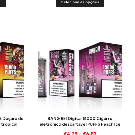
s
Selecione as opções
S Doçura de
BANG REI Digital 15000 Cigarro
 tropical
eletrônico descartável PUFFS Peach Ice
€
4.78
–
€
6.83