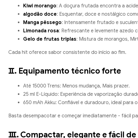
Kiwi morango
: A doçura frutada encontra a acide
algodão doce
: Esquentar, doce e nostálgico como
Manga pêssego
: Intensamente frutado e suculen
Limonada rosa
: Refrescante e levemente azedo c
Gelo de frutas triplas
: Mistura de morangos, Mi
Cada hit oferece sabor consistente do início ao fim.
Ⅱ. Equipamento técnico forte
Até 15000 Trens: Menos mudança, Mais prazer.
25 ml E-Líquido: Experiência de vaporização dur
650 mAh Akku: Confiável e duradouro, ideal para o
Basta desempacotar e começar imediatamente - fácil para 
Ⅲ. Compactar, elegante e fácil de