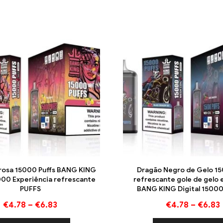
rosa 15000 Puffs BANG KING
Dragão Negro de Gelo 1
5000 Experiência refrescante
refrescante gole de gelo 
PUFFS
BANG KING Digital 1500
€
4.78
–
€
6.83
€
4.78
–
€
6.83