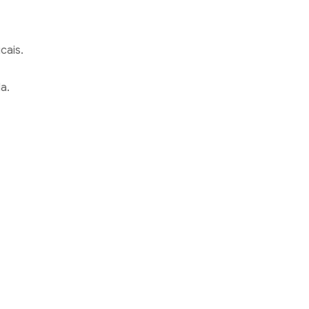
cais.
a.