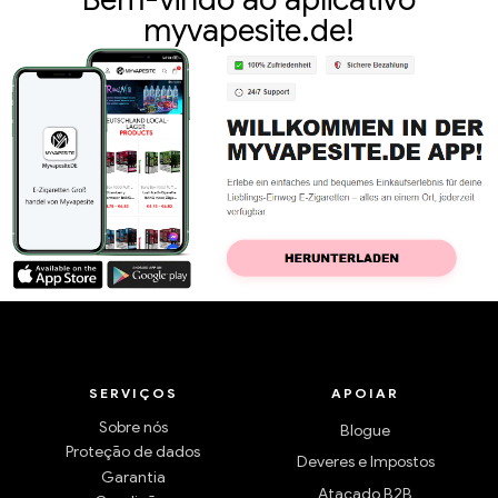
myvapesite.de!
SERVIÇOS
APOIAR
Sobre nós
Blogue
Proteção de dados
Deveres e Impostos
Garantia
Atacado B2B