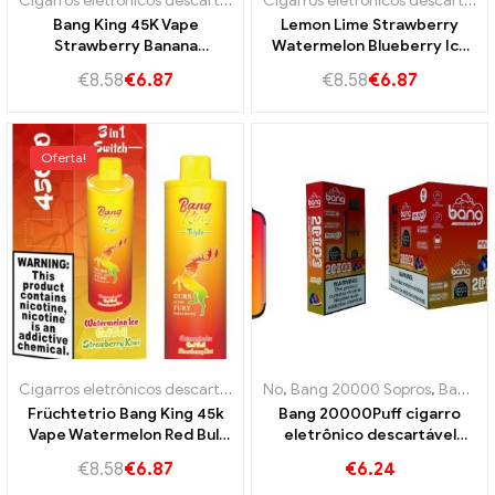
Cigarros eletrônicos descartáveis
,
Cigarros eletrônicos descartáveis 
Cigarros eletrônicos descartáveis
Bang King 45K Vape
Lemon Lime Strawberry
Strawberry Banana
Watermelon Blueberry Ice
Raspberry Watermelon
Bang King 45k
€
8.58
€
6.87
€
8.58
€
6.87
Lemon Lime
Oferta!
Cigarros eletrônicos descartáveis
,
Cigarros eletrônicos descartáveis 
No
,
Bang 20000 Sopros
,
Bang REI
Früchtetrio Bang King 45k
Bang 20000Puff cigarro
Vape Watermelon Red Bull
eletrônico descartável
Strawberry Kiwi
sabor melancia de mirtilo e
€
8.58
€
6.87
€
6.24
malha dupla