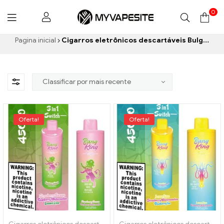
0
Myvapesite.de
Pagina inicial
Cigarros eletrônicos descartáveis ​​Bulgária
Oferta!
Oferta!