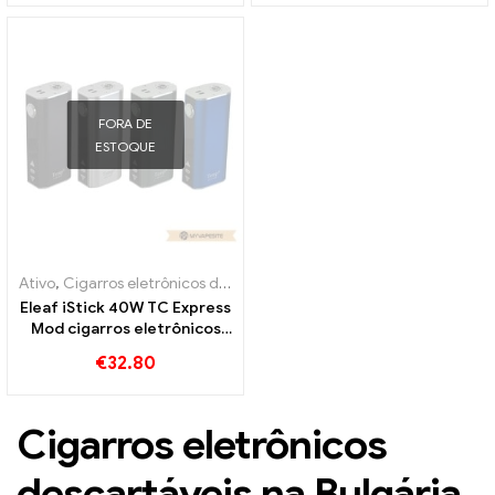
FORA DE
ESTOQUE
Ativo
,
Cigarros eletrônicos descartáveis ​​Bélgica
,
Cigarros eletrônico
Eleaf iStick 40W TC Express
Mod cigarros eletrônicos
atacado丨Personalizado
€
32.80
Cigarros eletrônicos
descartáveis ​​na Bulgária