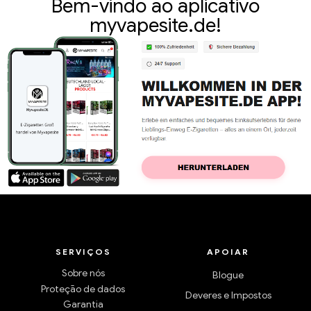
Bem-vindo ao aplicativo
myvapesite.de!
SERVIÇOS
APOIAR
Sobre nós
Blogue
Proteção de dados
Deveres e Impostos
Garantia