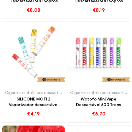
Descartável 600 Sopros
Descartável 600 Sopros
€
8.08
€
8.19
Cigarros eletrônicos descartáveis
Cigarros eletrônicos descartáveis
SILICONE MOTI 2
Wotofo Mini Vape
Vaporizador descartável
Descartável 600 Trens
600 Sopros
€
4.19
€
6.70