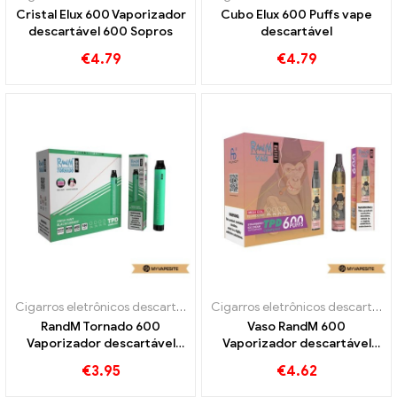
Cristal Elux 600 Vaporizador
Cubo Elux 600 Puffs vape
descartável 600 Sopros
descartável
€
4.79
€
4.79
Cigarros eletrônicos descartáveis
Cigarros eletrônicos descartáveis
RandM Tornado 600
Vaso RandM 600
Vaporizador descartável
Vaporizador descartável
600 Sopros
600 Sopros
€
3.95
€
4.62