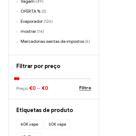
Vagem
(49)
OFERTA %
(3)
Evaporador
(126)
mostrar
(14)
Mercadorias isentas de impostos
(6)
Filtrar por preço
€0
€0
Filtro
Preço:
—
Etiquetas de produto
40K vape
50K vape