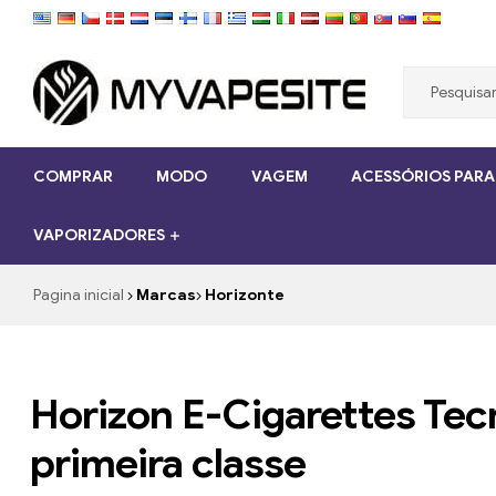
Myvapesite.de
COMPRAR
MODO
VAGEM
ACESSÓRIOS PARA
Encomende
cigarros
VAPORIZADORES
eletrônicos
baratos
online
Pagina inicial
Marcas
Horizonte
no
myvapesite.de
Horizon E-Cigarettes Tec
primeira classe