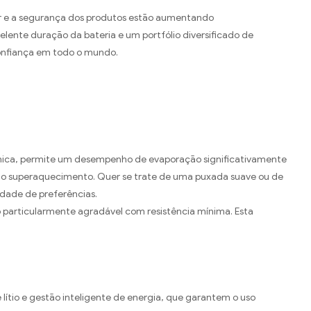
r e a segurança dos produtos estão aumentando
ente duração da bateria e um portfólio diversificado de
confiança em todo o mundo.
nica, permite um desempenho de evaporação significativamente
 ao superaquecimento. Quer se trate de uma puxada suave ou de
dade de preferências.
 particularmente agradável com resistência mínima. Esta
 lítio e gestão inteligente de energia, que garantem o uso