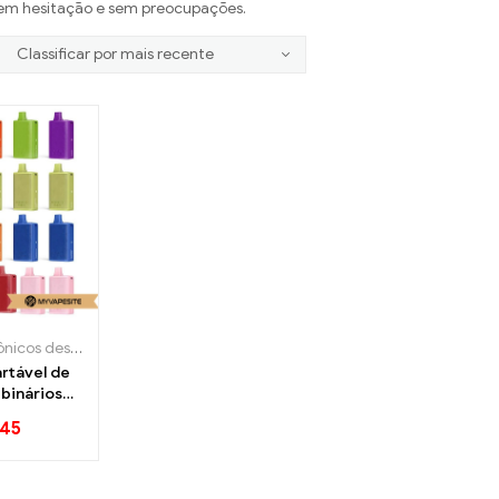
 sem hesitação e sem preocupações.
Cigarros eletrônicos descartáveis
rtável de
binários
ch 10000
.45
ros