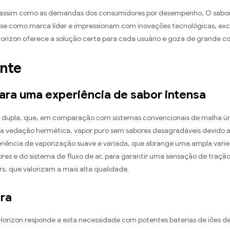
, assim como as demandas dos consumidores por desempenho, O sabo
e como marca líder e impressionam com inovações tecnológicas, excel
 Horizon oferece a solução certa para cada usuário e goza de grande 
onte
ara uma experiência de sabor intensa
 dupla, que, em comparação com sistemas convencionais de malha ú
a vedação hermética, vapor puro sem sabores desagradáveis ​​devido
riência de vaporização suave e variada, que abrange uma ampla varie
 e do sistema de fluxo de ar, para garantir uma sensação de tração
s, que valorizam a mais alta qualidade.
ura
A Horizon responde a esta necessidade com potentes baterias de iões de