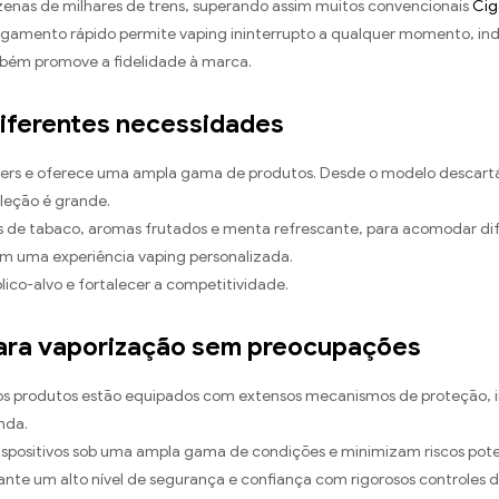
ezenas de milhares de trens, superando assim muitos convencionais
Cig
amento rápido permite vaping ininterrupto a qualquer momento, inde
ambém promove a fidelidade à marca.
diferentes necessidades
ers e oferece uma ampla gama de produtos. Desde o modelo descartáve
eleção é grande.
cas de tabaco, aromas frutados e menta refrescante, para acomodar d
tem uma experiência vaping personalizada.
ico-alvo e fortalecer a competitividade.
ara vaporização sem preocupações
os os produtos estão equipados com extensos mecanismos de proteção, 
nda.
ispositivos sob uma ampla gama de condições e minimizam riscos pot
te um alto nível de segurança e confiança com rigorosos controles de