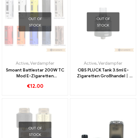
OUT OF
OUT OF
STOCK
STOCK
Active
,
Verdampfer
Active
,
Verdampfer
Smoant Battlestar 200W TC
OBS PLUCK Tank 3.5ml E-
Mod E-Zigaretten
Zigaretten Großhandel丨
Großhandel丨Custom
Custom
€
12.00
OUT OF
STOCK