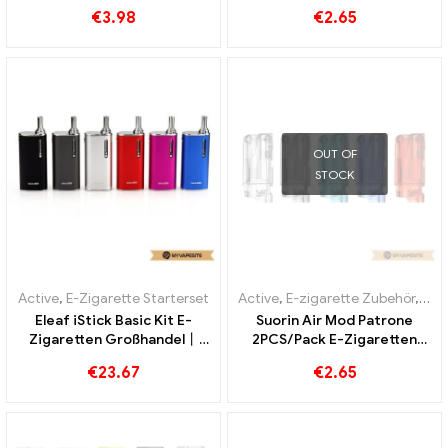
Zigaretten Großhandel丨
Zigaretten Großhandel丨
€
3.98
€
2.65
Custom
Custom
OUT OF
STOCK
Active
,
E-Zigarette Starterset
Active
,
E-zigarette Zubehör
,
Mo
Eleaf iStick Basic Kit E-
Suorin Air Mod Patrone
Zigaretten Großhandel丨
2PCS/Pack E-Zigaretten
Custom
Großhandel丨Custom
€
23.67
€
2.65