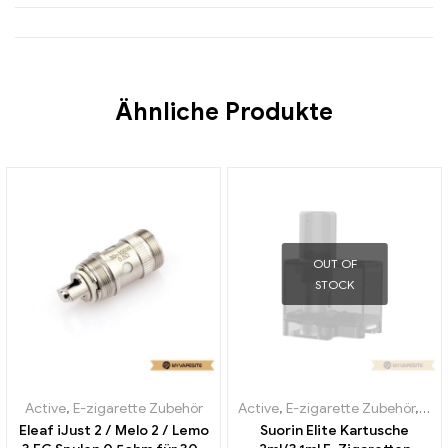
Ähnliche Produkte
OUT OF
STOCK
Active
,
E-zigarette Zubehör
Active
,
E-zigarette Zubehör
,
Ver
Eleaf iJust 2 / Melo 2 / Lemo
Suorin Elite Kartusche