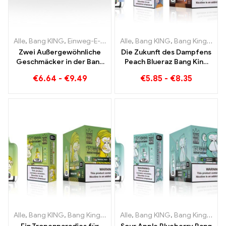
Alle
,
Bang KING
,
Einweg-E-Zigaretten Litauen
Alle
,
Bang KING
,
Einweg-E-Zigaret
,
Bang King Smart Screen 15000 Puff
Zwei Außergewöhnliche
Die Zukunft des Dampfens
Geschmäcker in der Bang
Peach Blueraz Bang King
KING Color 30000 Puffs E-
Smart Screen 15000 Puff
€
6.64
-
€
9.49
€
5.85
-
€
8.35
Zigarette Blueberry
Raspberry Mixed und
Mouldy Fruit
Alle
,
Bang KING
,
Bang King Smart Screen 15000 Puff
Alle
,
Bang KING
,
Bang King Smart Screen 15000 Puff
,
Einweg-E-Zi