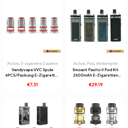
Active
,
E-zigarette Zubehör
Active
,
Pod
,
Verdampfer
Vandyvape VVC Spule
Smoant Pasito II Pod Kit
4PCS/Packung E-Zigaretten
2500mAh E-Zigaretten
Großhandel丨Custom
Großhandel丨Custom
€
7.31
€
29.19