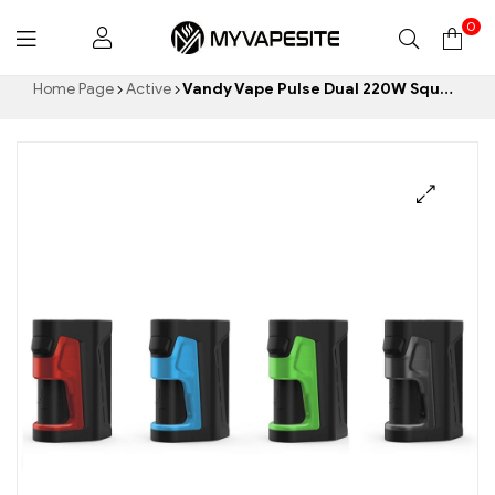
0
Myvapesite.de
Home Page
Active
Vandy Vape Pulse Dual 220W Squonk Mod E-Zigaretten Großhandel丨Custom