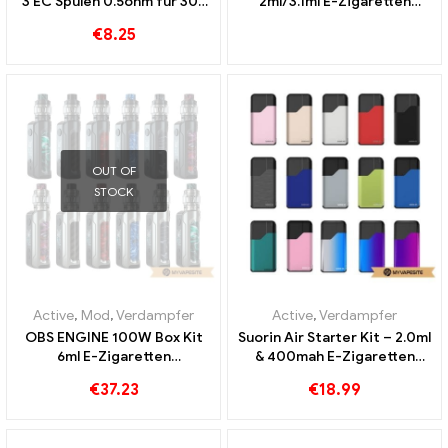
3 EC Spulen 0.5ohm für 30-
2ml/3.1ml E-Zigaretten
100W (5St.) E-Zigaretten
Großhandel丨Custom
€
8.25
Großhandel丨Custom
OUT OF
STOCK
Active
,
Mod
,
Verdampfer
Active
,
Verdampfer
OBS ENGINE 100W Box Kit
Suorin Air Starter Kit – 2.0ml
6ml E-Zigaretten
& 400mah E-Zigaretten
Großhandel丨Custom
Großhandel丨Custom
€
37.23
€
18.99