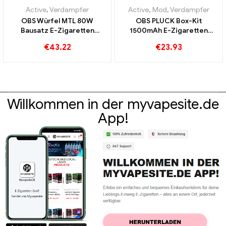
Active
,
Verdampfer
Active
,
Mod
,
Verdampfer
OBS Würfel MTL 80W
OBS PLUCK Box-Kit
Bausatz E-Zigaretten
1500mAh E-Zigaretten
Großhandel丨Custom
Großhandel丨Custom
€
43.22
€
23.93
Willkommen in der myvapesite.de
App!