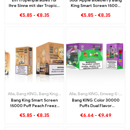
Ein Tropenparadies für
Sour Apple Blueberry Bang
Ihre Sinne mit der Tropical
King Smart Screen 15000
Fruit Bang King Smart
Puff Ein unvergleichliches
€
5.85
-
€
8.35
€
5.85
-
€
8.35
Screen 15000 Puff
Dampferlebnis voller
frischer Aromen
Alle
,
Bang KING
,
Bang King Smart Screen 15000 Puff
Alle
,
Bang KING
,
Einweg-E-Zigaretten Litauen
,
Einweg-E-Zi
Bang King Smart Screen
Bang KING Color 30000
15000 Puff Peach Freeze
Puffs Dual Flavor
Einweg E-Zigaretten
Doppelter Genuss mit
€
5.85
-
€
8.35
€
6.64
-
€
9.49
Strawberry Kiwi und Sour
Apple Raspberry