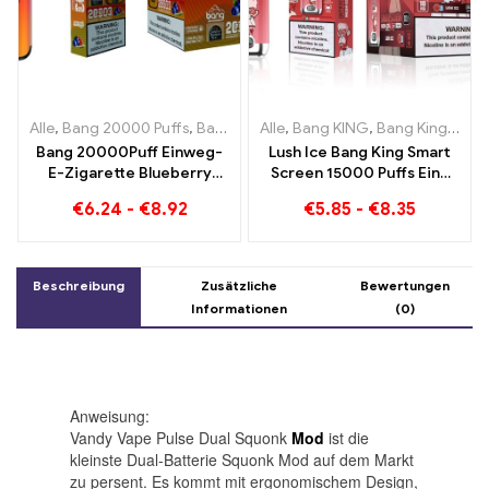
Alle
,
Bang 20000 Puffs
,
Bang KING
Alle
,
Einweg E-Zigaretten
,
Bang KING
,
Bang King Smart Screen 15000 Puff
,
Einweg-
Bang 20000Puff Einweg-
Lush Ice Bang King Smart
E-Zigarette Blueberry
Screen 15000 Puffs Eine
Watermelon Geschmack
perfekt ausgewogene
€
6.24
-
€
8.92
€
5.85
-
€
8.35
und Dual Mesh
Mischung aus
Wassermelone und Minze
Beschreibung
Zusätzliche
Bewertungen
Informationen
(0)
Anweisung:
Vandy Vape Pulse Dual Squonk
Mod
ist die
kleinste Dual-Batterie Squonk Mod auf dem Markt
zu persent. Es kommt mit ergonomischem Design,