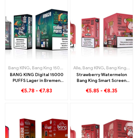
Bang KING
,
Bang King 15000 Puffs
Alle
,
Einweg E-zigarette mit Nikoti
,
Bang KING
,
Bang King Smart Screen 15000 Puff
BANG KING Digital 15000
Strawberry Watermelon
PUFFS Lager in Bremen
Bang King Smart Screen
15000 Züge grenzenloser
15000 Puff Genießen Sie
€
5.78
-
€
7.83
€
5.85
-
€
8.35
Genuss
den entspannenden
Genuss von Früchten