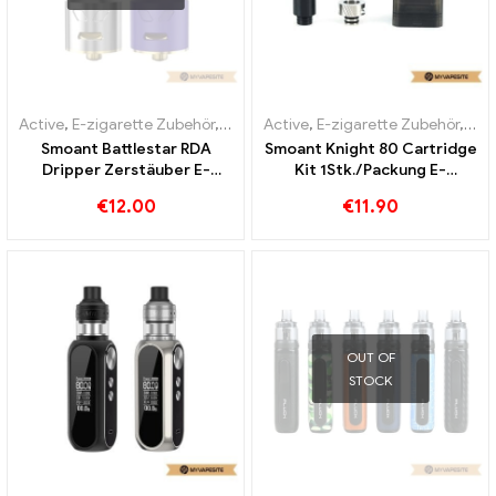
Active
,
E-zigarette Zubehör
,
Verdampfer
Active
,
E-zigarette Zubehör
,
Ver
Smoant Battlestar RDA
Smoant Knight 80 Cartridge
Dripper Zerstäuber E-
Kit 1Stk./Packung E-
Zigaretten Großhandel丨
Zigaretten Großhandel丨
€
12.00
€
11.90
Custom
Custom
OUT OF
STOCK