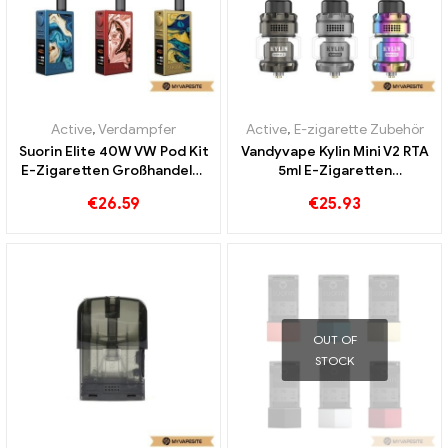
Active
,
Verdampfer
Active
,
E-zigarette Zubehör
Suorin Elite 40W VW Pod Kit
Vandyvape Kylin Mini V2 RTA
E-Zigaretten Großhandel丨
5ml E-Zigaretten
Custom
Großhandel丨Custom
€
26.59
€
25.93
OUT OF
STOCK