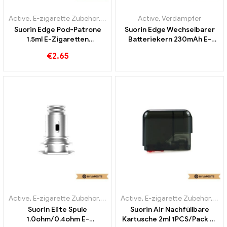
Active
,
E-zigarette Zubehör
,
Verdampfer
Active
,
Verdampfer
Suorin Edge Pod-Patrone
Suorin Edge Wechselbarer
1.5ml E-Zigaretten
Batteriekern 230mAh E-
Großhandel丨Custom
Zigaretten Großhandel丨
€
2.65
Custom
Active
,
E-zigarette Zubehör
,
Verdampfer
Active
,
E-zigarette Zubehör
,
Ver
Suorin Elite Spule
Suorin Air Nachfüllbare
1.0ohm/0.4ohm E-
Kartusche 2ml 1PCS/Pack E-