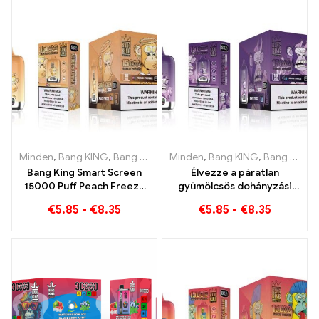
tökéletes kombináció
Minden
,
Bang KING
,
Bang King Smart Screen 15000 Pöfékel
Minden
,
Bang KING
,
Bang King Smart Screen 15000 Pöfékel
,
Eldob
Bang King Smart Screen
Élvezze a páratlan
15000 Puff Peach Freeze
gyümölcsös dohányzási
eldobható e-cigaretta
élményt a Grape Jelly
€
5.85
-
€
8.35
€
5.85
-
€
8.35
Bang King Smart Screen
segítségével 15000
Pöfékel