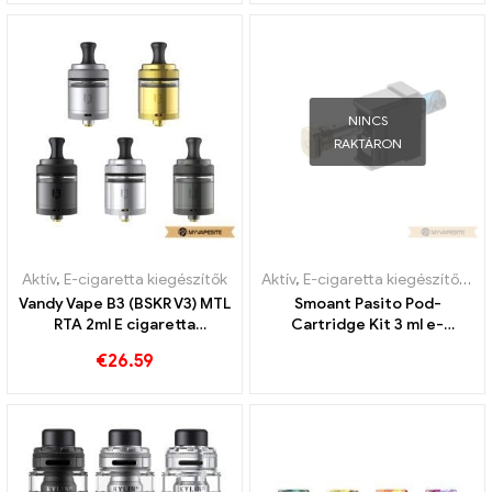
NINCS
RAKTÁRON
Aktív
,
E-cigaretta kiegészítők
Aktív
,
E-cigaretta kiegészítők
,
Pá
Vandy Vape B3 (BSKR V3) MTL
Smoant Pasito Pod-
RTA 2ml E cigaretta
Cartridge Kit 3 ml e-
nagykereskedés丨Egyedi
cigaretta nagykereskedés
€
26.59
丨Egyedi