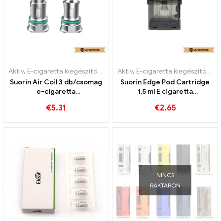
Aktív
,
E-cigaretta kiegészítők
,
Párologtató
Aktív
,
E-cigaretta kiegészítők
,
Pá
Suorin Air Coil 3 db/csomag
Suorin Edge Pod Cartridge
e-cigaretta
1,5 ml E cigaretta
nagykereskedés 丨Egyedi
nagykereskedés丨Egyedi
€
5.31
€
2.65
NINCS
RAKTÁRON