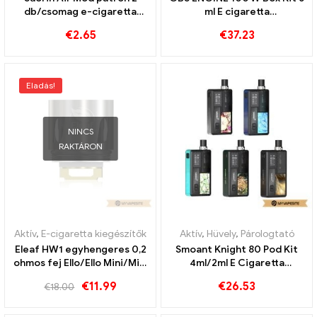
db/csomag e-cigaretta
ml E cigaretta
nagykereskedés丨Egyedi
nagykereskedés 丨Egyedi
€
2.65
€
37.23
Eladás!
NINCS
RAKTÁRON
Aktív
,
E-cigaretta kiegészítők
Aktív
,
Hüvely
,
Párologtató
Eleaf HW1 egyhengeres 0,2
Smoant Knight 80 Pod Kit
ohmos fej Ello/Ello Mini/Mini
4ml/2ml E Cigaretta
XL porlasztóhoz
nagykereskedés丨Egyedi
€
11.99
€
26.53
€
18.00
(5db/csomag) E-cigaretta
nagykereskedelme丨Egyedi