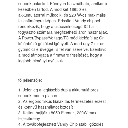
squonk-palackot. Könnyen használható, amikor a
kezedben tartod. A mod két 18650-es
akkumulátorral működik, és 220 W-os maximális
teljesítményre képes. Frissített Vandy chippel
rendelkezik, hogy a csúcsminőségű IC-t a
fogyasztó számára megfizethető áron használják.
A Power/Bypass/Voltage/TC mód kielégíti az Ön
különböző gőzölési igényeit. A mod egy 7 ml-es
gyümölcslé-üveggel is fel van szerelve. Ezenkívül
a mod támogatja a firmware frissítését, hogy a
legjobb élményt nyújtsuk.
fő jellemzője:
1. Jelenleg a legkisebb dupla akkumulátoros
squonk mod a piacon
2. Az ergonómikus kialakítás természetes érzést
és könnyű használatot biztosít
3. Ketten hajtják 18650 Elemek, 220W max
teljesítmény
4. A továbbfejlesztett Vandy Chip stabil gőzölési