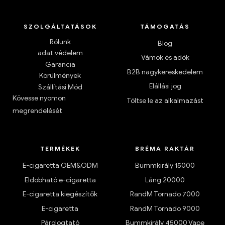
SZOLGÁLTATÁSOK
TÁMOGATÁS
Rólunk
Blog
adat védelem
Vámok és adók
Garancia
B2B nagykereskedelem
Körülmények
Elállási jog
Szállítási Mód
Kövesse nyomon
Töltse le az alkalmazást
megrendelését
TERMÉKEK
BRÉMA RAKTÁR
E-cigaretta OEM&ODM
Bummkirály 15000
Eldobható e-cigaretta
Láng 20000
E-cigaretta kiegészítők
RandM Tornado 7000
E-cigaretta
RandM Tornado 9000
Párologtató
Bummkirály 45000 Vape