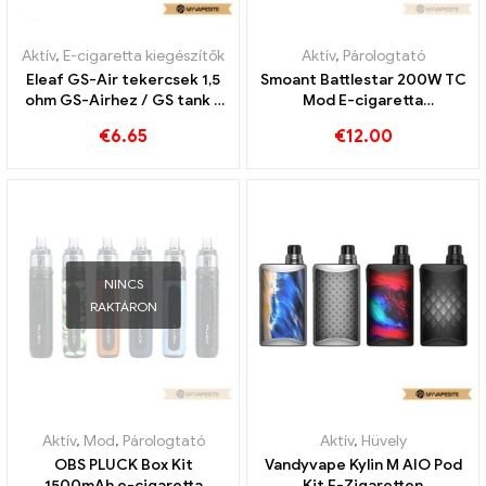
Aktív
,
E-cigaretta kiegészítők
Aktív
,
Párologtató
Eleaf GS-Air tekercsek 1,5
Smoant Battlestar 200W TC
ohm GS-Airhez / GS tank /
Mod E-cigaretta
GS Air 2 Porlasztó(5db) E-
nagykereskedés 丨Egyedi
€
6.65
€
12.00
cigaretta
nagykereskedelme丨Egyedi
NINCS
RAKTÁRON
Aktív
,
Mod
,
Párologtató
Aktív
,
Hüvely
OBS PLUCK Box Kit
Vandyvape Kylin M AIO Pod
1500mAh e-cigaretta
Kit E-Zigaretten