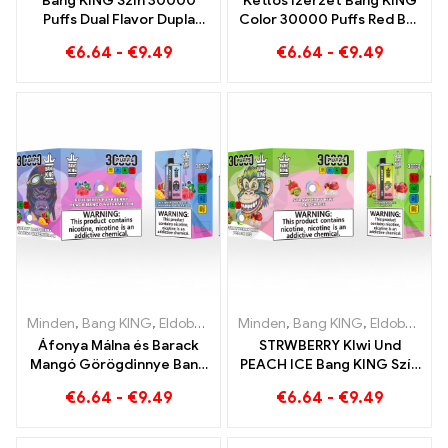
Bang KING Szín 30000
Kettős ízérzet Bang KING
Puffs Dual Flavor Dupla
Color 30000 Puffs Red Bull
élvezet eper kiwivel és
és Blueberry Görögdinnye
€
6.64
-
€
9.49
€
6.64
-
€
9.49
savanyú almás málnával
30000 Szívja az
eldobható e-cigit
Minden
,
Bang KING
,
Eldobható e-cigaretta Litvánia
Minden
,
Bang KING
,
Eldobható e-
,
Eldobható e-cigaretta Litvánia
Áfonya Málna és Barack
STRWBERRY KIwi Und
Mangó Görögdinnye Bang
PEACH ICE Bang KING Szín
KING színben 30000
30000 Puffs eldobható e-
€
6.64
-
€
9.49
€
6.64
-
€
9.49
Puffok ELdobható E-
cigaretta – Kettős íz az
CIGARETTÁK Kettős ízű
egyedülálló gőzölésért
eldobható készülék A