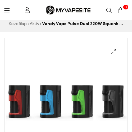
0
Myvapesite.de
Kezdőlap
Aktív
Vandy Vape Pulse Dual 220W Squonk Mod E-Zigaretten Großhandel丨Egyedi