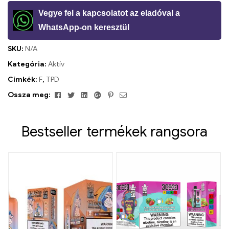
Vegye fel a kapcsolatot az eladóval a
WhatsApp-on keresztül
SKU:
N/A
Kategória:
Aktív
Címkék:
F
,
TPD
Facebook
Twitter
Linkedin
Google+
Pinterest
Email
Ossza meg:
Bestseller termékek rangsora