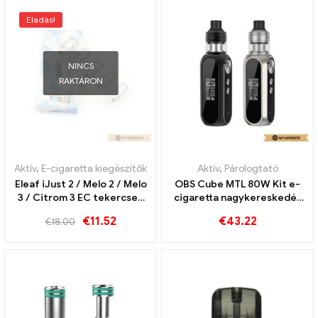
Eladás!
NINCS
RAKTÁRON
Aktív
,
E-cigaretta kiegészítők
Aktív
,
Párologtató
Eleaf iJust 2 / Melo 2 / Melo
OBS Cube MTL 80W Kit e-
3 / Citrom 3 EC tekercsek
cigaretta nagykereskedés
0,3 ohm 30-80W-hoz (5Stk)
丨Egyedi
€
11.52
€
43.22
€
18.00
E-cigaretta
nagykereskedelme丨Egyedi