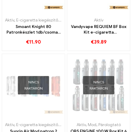
Aktív
,
E-cigaretta kiegészítők
,
Párologtató
Aktív
Smoant Knight 80
Vandyvape REQUIEM BF Box
Patronkészlet 1db/csomag
Kit e-cigaretta
E-cigaretta
nagykereskedés丨Egyedi
€
11.90
€
39.89
nagykereskedés丨Egyedi
NINCS
NINCS
RAKTÁRON
RAKTÁRON
Aktív
,
E-cigaretta kiegészítők
,
Mod
,
Párologtató
Aktív
,
Mod
,
Párologtató
Suorin Air Mod patron 2
OBS ENGINE 100 W Box Kit 6