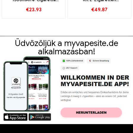
nagykereskedés 丨Egyedi
Großhandel丨Egyedi
€
23.93
€
49.87
Üdvözöljük a myvapesite.de
alkalmazásban!