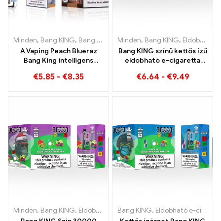
Minden
,
Bang KING
,
Bang King Smart Screen 15000 Pöfékel
Minden
,
Bang KING
,
Eldobható e-cigaretta Litvánia
,
Eldob
A Vaping Peach Blueraz
Bang KING színű kettős ízű
Bang King intelligens
eldobható e-cigaretta
képernyő jövője 15000
30000 Vonatok tele
€
5.85
-
€
8.35
€
6.64
-
€
9.49
Pöfékel
ízekkel az eper
görögdinnye és a kiwi
passiógyümölcs guavával
Minden
,
Bang KING
,
Eldobható e-cigaretta Litvánia
Bang KING
,
Eldobható e-cigaretta
,
Eldobható e-