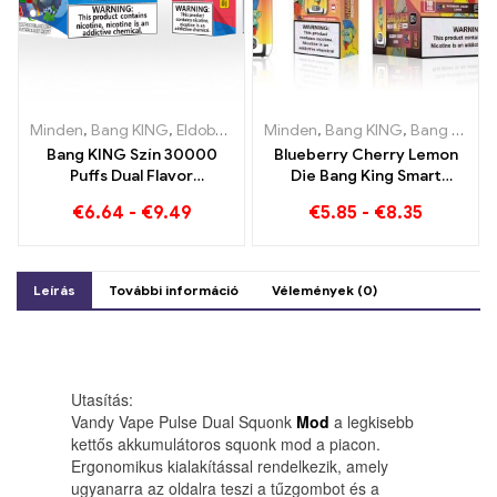
Minden
,
Bang KING
,
Eldobható e-cigaretta Litvánia
Minden
,
Bang KING
,
Eldobható e-
,
Bang King Smart Screen 15000 Pöfékel
Bang KING Szín 30000
Blueberry Cherry Lemon
Puffs Dual Flavor
Die Bang King Smart
eldobható készülék Az
Screen 15000 Puffs Egy
€
6.64
-
€
9.49
€
5.85
-
€
8.35
áfonya málna és
innovatív eldobható e-
őszibarack mangó
cigaretta áttekintése
görögdinnye tökéletes
kombinációja
Leírás
További információ
Vélemények (0)
Utasítás:
Vandy Vape Pulse Dual Squonk
Mod
a legkisebb
kettős akkumulátoros squonk mod a piacon.
Ergonomikus kialakítással rendelkezik, amely
ugyanarra az oldalra teszi a tűzgombot és a