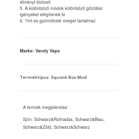
élményt biztosít
5. A különböző módok különböző gőzölési
igényeket elégítenek ki
6. 7ml-es gyümölcslé üveget tartalmaz
Marke: Vandy Vape
Terméktípus: Squonk Box Mod
A termék megjelenése:
Szín: Schwarz&Rothadás, Schwarz&Blau,
Schwarz&Zöld, Schwarz&Schwarz