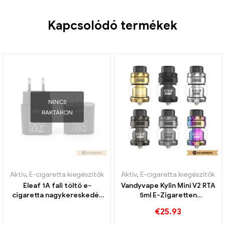
Kapcsolódó termékek
NINCS
RAKTÁRON
Aktív
,
E-cigaretta kiegészítők
Aktív
,
E-cigaretta kiegészítők
Eleaf 1A fali töltő e-
Vandyvape Kylin Mini V2 RTA
cigaretta nagykereskedés
5ml E-Zigaretten
丨Egyedi
Großhandel丨Egyedi
€
25.93