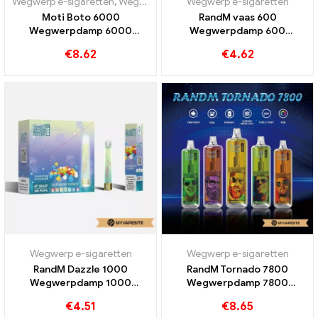
Wegwerp e-sigaretten
,
Wegwerp e-sigaretten Portugal
Wegwerp e-sigaretten
,
Wegwerp e-
Moti Boto 6000
RandM vaas 600
Wegwerpdamp 6000
Wegwerpdamp 600
Rookwolken
Rookwolken
€
8.62
€
4.62
Wegwerp e-sigaretten
Wegwerp e-sigaretten
RandM Dazzle 1000
RandM Tornado 7800
Wegwerpdamp 1000
Wegwerpdamp 7800
Rookwolken
Rookwolken
€
4.51
€
8.65