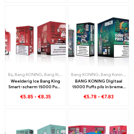
30000 Rookwolken
Screen 15000 Bladerdeeg
wegwerp e-sigaret
Bij
,
Bang KONING
,
Bang King Smart-scherm 15000 Bladerdeeg
Bang KONING
,
Bang Koning 15000 Rookwolken
,
W
Weelderig Ice Bang King
BANG KONING Digitaal
Smart-scherm 15000 Puffs
15000 Puffs pils in bremen
Een perfect
15000 Treinloos plezier
€
5.85
-
€
8.35
€
5.78
-
€
7.83
uitgebalanceerde mix van
watermeloen en munt