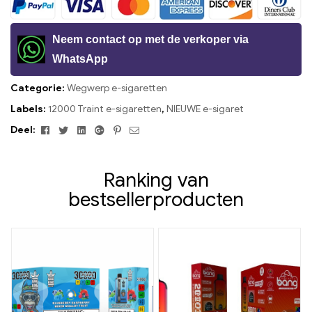
Neem contact op met de verkoper via
WhatsApp
Categorie:
Wegwerp e-sigaretten
Labels:
12000 Traint e-sigaretten
,
NIEUWE e-sigaret
Facebook
Twitteren
Linkedin
Google+
Pinterest
E-
Deel:
mail
Ranking van
bestsellerproducten