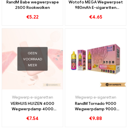
RandM Babe wegwerpvape
Wotofo MEGA Wegwerpset
2500 Rookwolken
980mAh E-sigaretten
Groothandel丨Aangepast
€
5.22
€
4.65
GEEN
VOORRAAD
MEER
Wegwerp e-sigaretten
Wegwerp e-sigaretten
VERHUIS HUIZEN 4000
RandM Tornado 9000
Wegwerpdamp 4000
Wegwerpdamp 9000
Rookwolken
Rookwolken
€
7.54
€
9.88