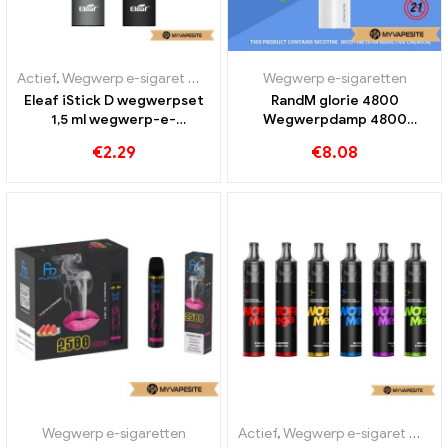
Actief
,
Wegwerp e-sigaret met nicotine
Wegwerp e-sigaretten
,
Wegwerp e-sigaretten
Eleaf iStick D wegwerpset
RandM glorie 4800
1,5 ml wegwerp-e-
Wegwerpdamp 4800
sigaretten groothandel丨
Rookwolken
€
2.29
€
8.08
aangepast
Wegwerp e-sigaretten
Actief
,
Wegwerp e-sigaret met nicotine