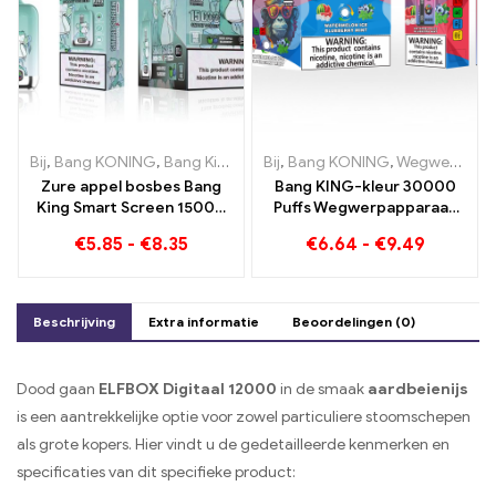
Bij
,
Bang KONING
,
Bang King Smart-scherm 15000 Bladerdeeg
Bij
,
Bang KONING
,
Wegwerp e-sigaretten Litouwen
,
W
Zure appel bosbes Bang
Bang KING-kleur 30000
King Smart Screen 15000
Puffs Wegwerpapparaat
Puff Een onvergelijkbare
met dubbele smaak De
€
5.85
-
€
8.35
€
6.64
-
€
9.49
dampervaring vol frisse
perfecte combinatie van
smaken
bosbessen, frambozen en
perzik-mango-
watermeloen
Beschrijving
Extra informatie
Beoordelingen (0)
Dood gaan
ELFBOX Digitaal 12000
in de smaak
aardbeienijs
is een aantrekkelijke optie voor zowel particuliere stoomschepen
als grote kopers. Hier vindt u de gedetailleerde kenmerken en
specificaties van dit specifieke product: