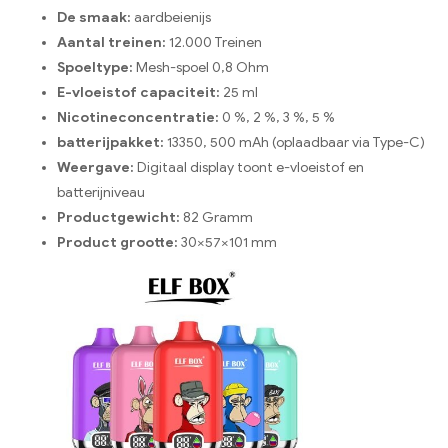
De smaak:
aardbeienijs
Aantal treinen:
12.000 Treinen
Spoeltype:
Mesh-spoel 0,8 Ohm
E-vloeistof capaciteit:
25 ml
Nicotineconcentratie:
0 %, 2 %, 3 %, 5 %
batterijpakket:
13350, 500 mAh (oplaadbaar via Type-C)
Weergave:
Digitaal display toont e-vloeistof en
batterijniveau
Productgewicht:
82 Gramm
Product grootte:
30×57×101 mm