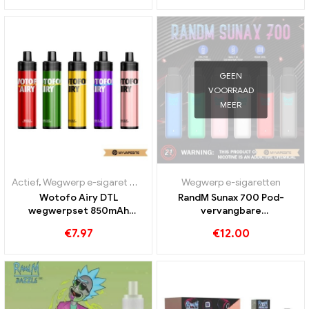
GEEN
VOORRAAD
MEER
Actief
,
Wegwerp e-sigaret met nicotine
Wegwerp e-sigaretten
,
Wegwerp e-sigaretten
Wotofo Airy DTL
RandM Sunax 700 Pod-
wegwerpset 850mAh
vervangbare
wegwerp e-sigaretten
wegwerpvape-kit
€
7.97
€
12.00
groothandel丨Op maat