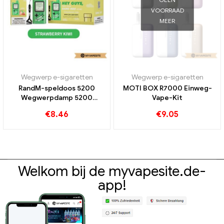
VOORRAAD
MEER
Wegwerp e-sigaretten
Wegwerp e-sigaretten
RandM-speldoos 5200
MOTI BOX R7000 Einweg-
Wegwerpdamp 5200
Vape-Kit
Rookwolken
€
8.46
€
9.05
Welkom bij de myvapesite.de-
app!