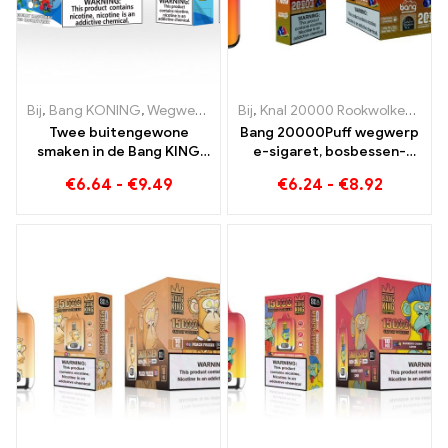
Bij
,
Bang KONING
,
Wegwerp e-sigaretten Litouwen
Bij
,
Knal 20000 Rookwolken
,
Wegwerp e-si
,
Ban
Twee buitengewone
Bang 20000Puff wegwerp
smaken in de Bang KING
e-sigaret, bosbessen-
Color 30000 Soezen E-
watermeloensmaak en
€
6.64
-
€
9.49
€
6.24
-
€
8.92
Zigarette Bosbes
dubbele mesh
Framboos Gemengd en
Beschimmeld Fruit