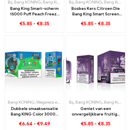
Bij
,
Bang KONING
,
Bang King Smart-scherm 15000 Bladerdeeg
Bij
,
Bang KONING
,
Bang King Smart-scherm 15000 Bladerdeeg
,
W
Bang King Smart-scherm
Bosbes Kers Citroen Die
15000 Puff Peach Freeze
Bang King Smart Screen
wegwerp e-sigaretten
15000 Puffs Een overzicht
€
5.85
-
€
8.35
€
5.85
-
€
8.35
van een innovatieve
wegwerp-e-sigaret
Bang KONING
,
Wegwerp e-sigaretten
Bij
,
Bang KONING
,
Wegwerp e-sigaretten Lit
,
Bang King Smart-scherm 15000 Bladerdeeg
Dubbele smaaksensatie
Geniet van een
Bang KING Color 30000
onvergelijkbare fruitige
Rookwolken Red Bull en
rookervaring met Grape
€
6.64
-
€
9.49
€
5.85
-
€
8.35
Blueberry Watermeloen
Jelly Bang King Smart