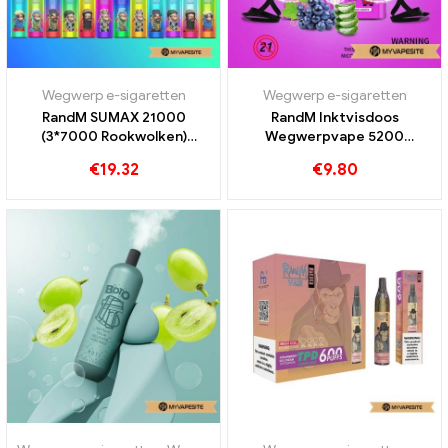
Wegwerp e-sigaretten
Wegwerp e-sigaretten
RandM SUMAX 21000
RandM Inktvisdoos
(3*7000 Rookwolken)
Wegwerpvape 5200
Verwisselbare
Rookwolken
€
19.32
€
9.80
wegwerpvape met
luchtstroomcapaciteit