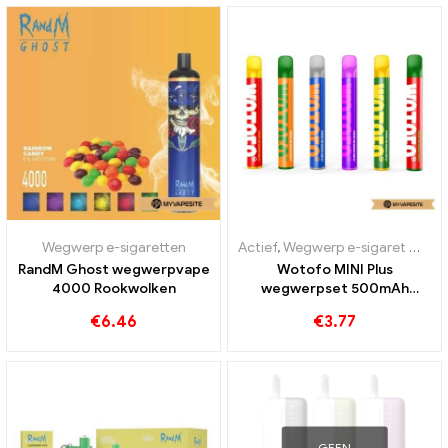
Wegwerp e-sigaretten
Actief
,
Wegwerp e-sigaret met nicotine
RandM Ghost wegwerpvape
Wotofo MINI Plus
4000 Rookwolken
wegwerpset 500mAh
wegwerp e-sigaretten
€
6.46
€
3.77
groothandel丨Op maat
GEEN