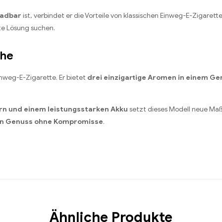
ladbar
ist, verbindet er die Vorteile von klassischen Einweg-E-Zigaret
rte Lösung suchen.
che
nweg-E-Zigarette. Er bietet
drei einzigartige Aromen in einem Ge
rn und einem leistungsstarken Akku
setzt dieses Modell neue Ma
n Genuss ohne Kompromisse
.
Ähnliche Produkte