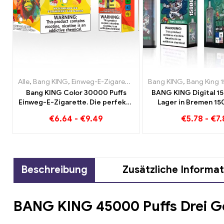
Alle
,
Bang KING
,
Einweg-E-Zigaretten Litauen
Bang KING
,
Einweg-E-Zigare
,
Bang King 1
Bang KING Color 30000 Puffs
BANG KING Digital 1
Einweg-E-Zigarette. Die perfekte
Lager in Bremen 1
Kombination aus kühlem
grenzenloser G
€
6.64
-
€
9.49
€
5.78
-
€
7.
Wassermeloneneis und tropischer
Erdbeer-Mango
Beschreibung
Zusätzliche Informa
BANG KING 45000 Puffs Drei 