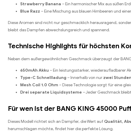
Strawberry Banana
– Ein harmonischer Mix aus süßen Erd
Blue Razz
– Eine Mischung aus blauen Himbeeren und einer 
Diese Aromen sind nicht nur geschmacklich herausragend, sonder
bleibt das Dampfen abwechslungsreich und spannend.
Technische Highlights für höchsten Ko
Neben dem außergewöhnlichen Geschmack überzeugt der BANG K
650mAh Akku
– Ein leistungsstarker, wiederaufladbarer A
Type-C Schnellladung
– Innerhalb von nur
zwei Stunde
Mesh Coil 1.0 Ohm
– Diese Technologie sorgt für eine gl
Drei separate Liquidsysteme
– Jeder Geschmack bleibt 
Für wen ist der BANG KING 45000 Puf
Dieses Modell richtet sich an Dampfer, die Wert auf
Qualität, A
herumschlagen möchte, findet hier die perfekte Lösung.