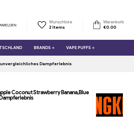
Wunschliste
Warenkorb
NMELDEN
2
Items
€
0.00
UTSCHLAND
BRANDS
VAPE PUFFS
 unvergleichliches Dampferlebnis
pple Coconut Strawberry Banana,Blue
s Dampferlebnis