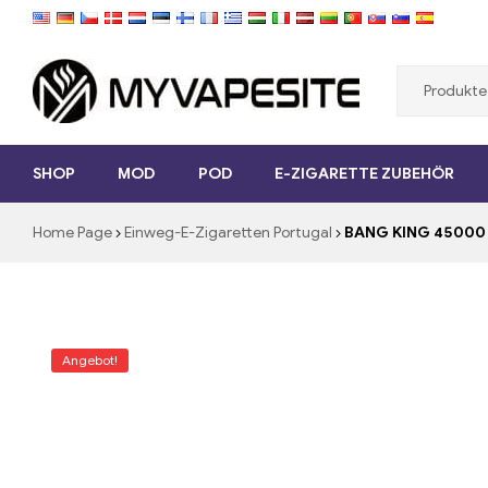
Myvapesite.de
SHOP
MOD
POD
E-ZIGARETTE ZUBEHÖR
E-
Zigaretten
Home Page
Einweg-E-Zigaretten Portugal
BANG KING 45000 P
günstig
online
auf
MYVAPESITE.DE
bestellen
Angebot!