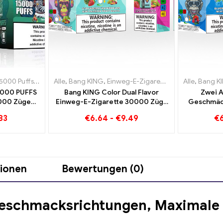
tten Luxemburg
5000 Puffs
,
Einweg E-zigarette mit Nikotin
,
Einweg-E-Zigaretten Niederlande
Alle
,
Bang KING
,
Einweg-E-Zigaretten Litauen
,
Einweg E-Zigaretten
,
Einweg-E-Zigarett
Alle
,
Bang K
,
Einwe
5000 PUFFS
Bang KING Color Dual Flavor
Zwei 
5000 Züge
Einweg-E-Zigarette 30000 Züge
Geschmäck
enuss
voller Geschmack mit Strawberry
Color 300
83
€
6.64
-
€
9.49
€
Watermelon und Kiwi Passion
Blueberry
Fruit Guava
tionen
Bewertungen (0)
Geschmacksrichtungen, Maximale