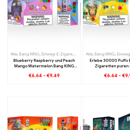
Alle
,
Bang KING
,
Einweg-E-Zigaretten Litauen
Alle
,
Bang KING
,
Einweg-E-Zigare
,
Einweg-E-Zi
Blueberry Raspberry und Peach
Erlebe 30000 Puffs
Mango Watermelon Bang KING
Zigaretten puren
Farbe 30000 Puffs EINWEG E-
Blueberry Ice tri
€
6.64
-
€
9.49
€
6.64
-
€
9
ZIGARETTEN Dual Flavor
Strawberry Banana i
Einweggerät Die perfekte
Color
Kombination