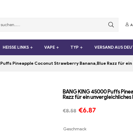
A
HEISSE LINKS
VAPE
TYP
VERSAND AUS DE
uffs Pineapple Coconut Strawberry Banana,Blue Razz für ein
BANG KING 45000 Puffs Pinea
Razz für ein unvergleichliche
€
6.87
€
8.58
Geschmack