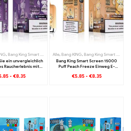
en Österreich
aretten Niederlande
ING
,
Einweg-E-Zigaretten Litauen
,
Bang King Smart Screen 15000 Puff
,
Einweg-E-Zigaretten Polen
,
Einweg-E-Zigaretten Österreich
Alle
,
Einweg-E-Zigaretten Luxemburg
,
Bang KING
,
Einweg-E-Zigaretten Litauen
,
Einweg-E-Zigaretten Portug
,
Bang King Smart Screen 15000 Puff
,
Einweg-E-Zigar
,
Einwe
ie ein unvergleichlich
Bang King Smart Screen 15000
es Raucherlebnis mit
Puff Peach Freeze Einweg E-
ng Smart
Zigaretten
5.85
-
€
8.35
€
5.85
-
€
8.35
een 15000 Puff