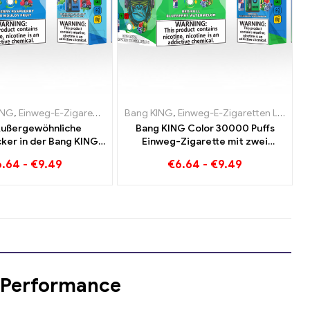
en Österreich
ING
g-E-Zigaretten Luxemburg
,
Einweg-E-Zigaretten Litauen
,
Einweg-E-Zigaretten Polen
,
Einweg-E-Zigaretten Niederlande
Bang KING
,
Einweg-E-Zigaretten Luxemburg
,
Einweg-E-Zigaretten Litauen
,
Einweg-E-Zigaretten Portug
,
Einweg-
,
E
Außergewöhnliche
Bang KING Color 30000 Puffs
er in der Bang KING
Einweg-Zigarette mit zwei
00 Puffs E-Zigarette
Geschmacksrichtungen Red Bull
6.64
-
€
9.49
€
6.64
-
€
9.49
 Raspberry Mixed und
Energy Watermelon Bubble Gum
Mouldy Fruit
Sweet
 Performance