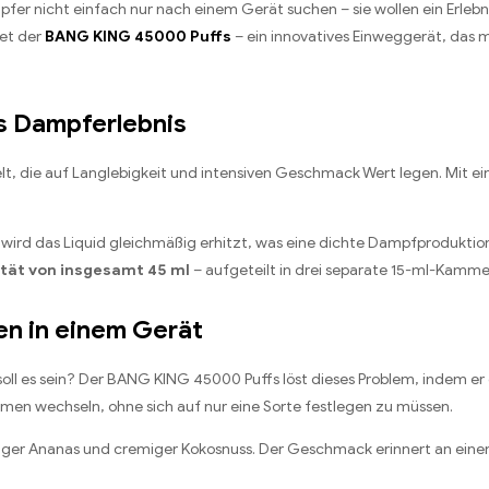
mpfer nicht einfach nur nach einem Gerät suchen – sie wollen ein Erle
tet der
BANG KING 45000 Puffs
– ein innovatives Einweggerät, das
es Dampferlebnis
, die auf Langlebigkeit und intensiven Geschmack Wert legen. Mit ei
wird das Liquid gleichmäßig erhitzt, was eine dichte Dampfprodukti
ität von insgesamt 45 ml
– aufgeteilt in drei separate 15-ml-Kamme
en in einem Gerät
oll es sein? Der BANG KING 45000 Puffs löst dieses Problem, indem er
en wechseln, ohne sich auf nur eine Sorte festlegen zu müssen.
iger Ananas und cremiger Kokosnuss. Der Geschmack erinnert an einen 