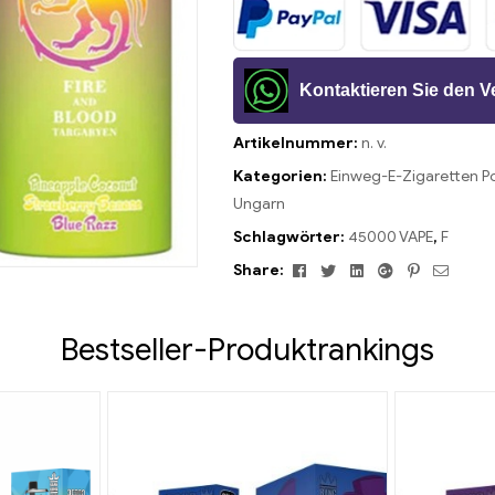
Kontaktieren Sie den 
Artikelnummer:
n. v.
Kategorien:
Einweg-E-Zigaretten P
Ungarn
Schlagwörter:
45000 VAPE
,
F
Facebook
Twitter
Linkedin
Google+
Pinterest
Email
Share:
Bestseller-Produktrankings