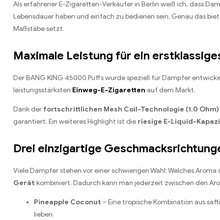
Als erfahrener E-Zigaretten-Verkäufer in Berlin weiß ich, dass Da
Lebensdauer haben und einfach zu bedienen sein. Genau das bie
Maßstäbe setzt.
Maximale Leistung für ein erstklassig
Der BANG KING 45000 Puffs wurde speziell für Dampfer entwickelt
leistungsstärksten
Einweg-E-Zigaretten
auf dem Markt.
Dank der
fortschrittlichen Mesh Coil-Technologie (1.0 Ohm)
garantiert. Ein weiteres Highlight ist die
riesige E-Liquid-Kapaz
Drei einzigartige Geschmacksrichtung
Viele Dampfer stehen vor einer schwierigen Wahl: Welches Aroma s
Gerät
kombiniert. Dadurch kann man jederzeit zwischen den Arom
Pineapple Coconut
– Eine tropische Kombination aus saft
lieben.