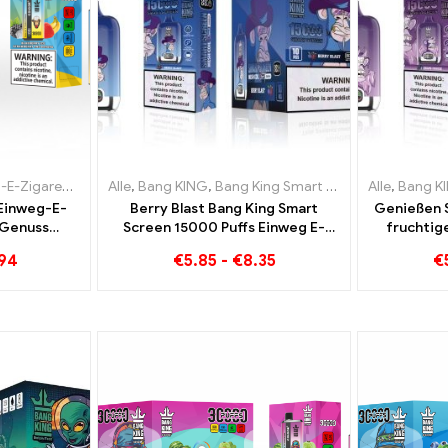
tten Luxemburg
garetten Litauen
,
Einweg-E-Zigaretten Niederlande
Alle
,
Bang KING
,
Einweg-E-Zigaretten Luxemburg
,
Bang King Smart Screen 15000 Puff
,
Einweg-E-Zigarett
,
Einweg-E-Zig
Alle
,
Bang K
 Einweg-E-
Berry Blast Bang King Smart
Genießen S
 Genuss
Screen 15000 Puffs Einweg E-
fruchtig
fft auf
Zigarette der neuen Generation
Grape Jelly Bang Ki
.94
€
5.85
-
€
8.35
€
m Bang KING
Scr