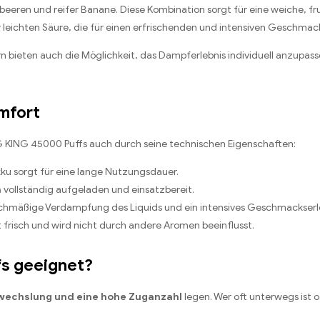
beeren und reifer Banane. Diese Kombination sorgt für eine weiche, fr
leichten Säure, die für einen erfrischenden und intensiven Geschmack 
n bieten auch die Möglichkeit, das Dampferlebnis individuell anzup
mfort
ING 45000 Puffs auch durch seine technischen Eigenschaften:
kku sorgt für eine lange Nutzungsdauer.
n
vollständig aufgeladen und einsatzbereit.
eichmäßige Verdampfung des Liquids und ein intensives Geschmackserl
frisch und wird nicht durch andere Aromen beeinflusst.
fs geeignet?
bwechslung und eine hohe Zuganzahl
legen. Wer oft unterwegs ist o