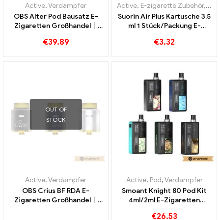
Active
,
Verdampfer
Active
,
E-zigarette Zubehör
,
Ver
OBS Alter Pod Bausatz E-
Suorin Air Plus Kartusche 3,5
Zigaretten Großhandel丨
ml 1 Stück/Packung E-
Custom
Zigaretten Großhandel丨
€
39.89
€
3.32
Custom
OUT OF
STOCK
Active
,
Verdampfer
Active
,
Pod
,
Verdampfer
OBS Crius BF RDA E-
Smoant Knight 80 Pod Kit
Zigaretten Großhandel丨
4ml/2ml E-Zigaretten
Custom
Großhandel丨Custom
€
26.53