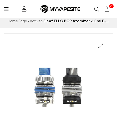
0
Myvapesite.de
Home Page
Active
Eleaf ELLO POP Atomizer 6.5ml E-Zigaretten Großhandel丨Custom