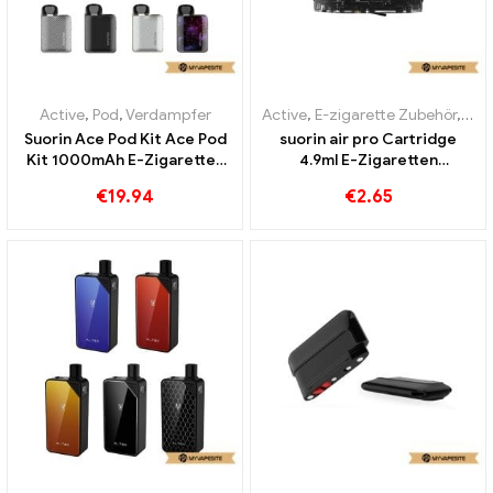
Active
,
Pod
,
Verdampfer
Active
,
E-zigarette Zubehör
,
Ver
Suorin Ace Pod Kit Ace Pod
suorin air pro Cartridge
Kit 1000mAh E-Zigaretten
4.9ml E-Zigaretten
Großhandel丨Custom
Großhandel丨Custom
€
19.94
€
2.65