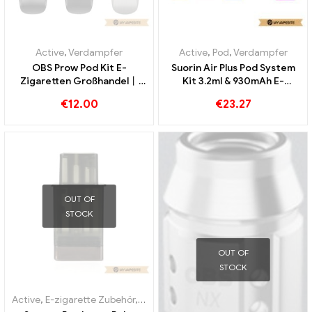
Active
,
Verdampfer
Active
,
Pod
,
Verdampfer
OBS Prow Pod Kit E-
Suorin Air Plus Pod System
Zigaretten Großhandel丨
Kit 3.2ml & 930mAh E-
Custom
Zigaretten Großhandel丨
€
12.00
€
23.27
Custom
OUT OF
STOCK
OUT OF
STOCK
Active
,
E-zigarette Zubehör
,
Verdampfer