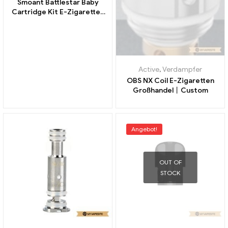
Smoant Battlestar Baby
Cartridge Kit E-Zigaretten
Großhandel丨Custom
Active
,
Verdampfer
OBS NX Coil E-Zigaretten
Großhandel丨Custom
Angebot!
OUT OF
STOCK