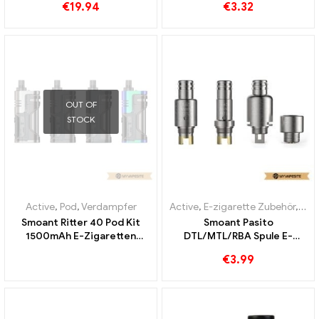
€
19.94
€
3.32
OUT OF
STOCK
Active
,
Pod
,
Verdampfer
Active
,
E-zigarette Zubehör
,
Ver
Smoant Ritter 40 Pod Kit
Smoant Pasito
1500mAh E-Zigaretten
DTL/MTL/RBA Spule E-
Großhandel丨Custom
Zigaretten Großhandel丨
€
3.99
Custom