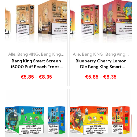
Alle
,
Bang KING
,
Bang King Smart Screen 15000 Puff
Alle
,
Bang KING
,
Bang King Smart Screen 15000 Puff
,
Einweg-E-Zi
Bang King Smart Screen
Blueberry Cherry Lemon
15000 Puff Peach Freeze
Die Bang King Smart
Einweg E-Zigaretten
Screen 15000 Puffs Ein
€
5.85
-
€
8.35
€
5.85
-
€
8.35
Überblick über ein
innovatives Einweg E-
Zigaretten