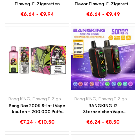
Einweg-E-Zigaretten
Flavor Einweg-E-Zigarette
puren Genuss Blueberry
30000 Züge voller
€
6.64
-
€
9.94
€
6.64
-
€
9.49
Ice trifft auf Strawberry
Geschmack mit
Banana im Bang KING
Strawberry Watermelon
Color
und Kiwi Passion Fruit
Guava
Bang KING
,
Einweg E-Zigaretten
,
Bang KING
Einweg-E-Zigaretten Belgien
,
Einweg E-Zigaretten
,
E
Bang Box 200K 8-in-1 Vape
BANGKING 12
kaufen – 200.000 Puffs
Sternzeichen Vape
und 10 Flavors
Großhandel | 50.000 Puffs
€
7.24
-
€
10.50
€
6.24
-
€
8.50