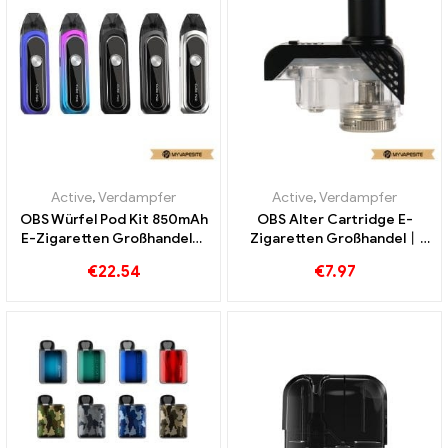
Active
,
Verdampfer
Active
,
Verdampfer
OBS Würfel Pod Kit 850mAh
OBS Alter Cartridge E-
E-Zigaretten Großhandel丨
Zigaretten Großhandel丨
Custom
Custom
€
22.54
€
7.97