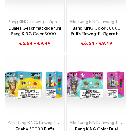
Bang KING
,
Einweg E-Zigaretten
,
Alle
Einweg-E-Zigaretten Litauen
,
Bang KING
,
Einweg-E-Zigaretten Litauen
,
E
Duales Geschmacksgefühl
Bang KING Color 30000
Bang KING Color 30000
Puffs Einweg-E-Zigarette.
Puffs Red Bull und
Die perfekte Kombination
€
6.64
-
€
9.49
€
6.64
-
€
9.49
Blueberry Watermelon
aus kühlem
30000 Puffs Einweg-E-
Wassermeloneneis und
Zigarette
tropischer Erdbeer-
Mango
Alle
,
Bang KING
,
Einweg-E-Zigaretten Litauen
Alle
,
Bang KING
,
Einweg-E-Zigaret
,
Einweg-E-Zigaretten Litauen
Erlebe 30000 Puffs
Bang KING Color Dual