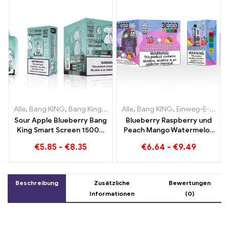
Alle
,
Bang KING
,
Bang King Smart Screen 15000 Puff
Alle
,
Bang KING
,
Einweg-E-Zigaretten Litauen
,
Einweg-E-Zi
Sour Apple Blueberry Bang
Blueberry Raspberry und
King Smart Screen 15000
Peach Mango Watermelon
Puff Ein unvergleichliches
Bang KING Farbe 30000
€
5.85
-
€
8.35
€
6.64
-
€
9.49
Dampferlebnis voller
Puffs EINWEG E-
frischer Aromen
ZIGARETTEN Dual Flavor
Einweggerät Die perfekte
Kombination
Beschreibung
Zusätzliche
Bewertungen
Informationen
(0)