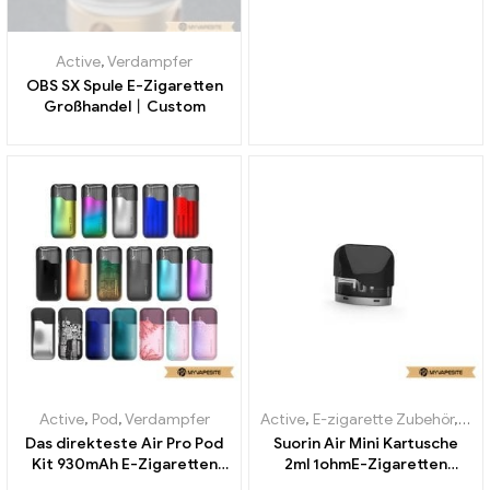
Active
,
Verdampfer
OBS SX Spule E-Zigaretten
Großhandel丨Custom
Active
,
Pod
,
Verdampfer
Active
,
E-zigarette Zubehör
,
Ver
Das direkteste Air Pro Pod
Suorin Air Mini Kartusche
Kit 930mAh E-Zigaretten
2ml 1ohmE-Zigaretten
Großhandel丨Custom
Großhandel丨Custom