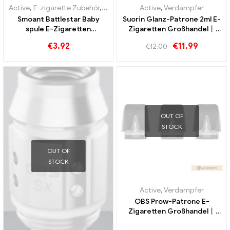
Active
,
E-zigarette Zubehör
,
Verdampfer
Active
,
Verdampfer
Smoant Battlestar Baby
Suorin Glanz-Patrone 2ml E-
spule E-Zigaretten
Zigaretten Großhandel丨
Großhandel丨Custom
Custom
€
3.92
€
11.99
€
12.00
OUT OF
STOCK
OUT OF
STOCK
Active
,
Verdampfer
OBS Prow-Patrone E-
Zigaretten Großhandel丨
Custom