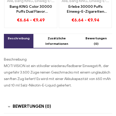
Alle
,
Bang KING
,
Einweg-E-Zigaretten Litauen
Alle
,
Bang KING
,
Einweg-E-Zigaret
,
Einweg-E-Zigaretten Litauen
Bang KING Color 30000
Erlebe 30000 Puffs
Puffs Dual Flavor
Einweg-E-Zigaretten
Doppelter Genuss mit
puren Genuss Blueberry
€
6.64
-
€
9.49
€
6.64
-
€
9.94
Strawberry Kiwi und Sour
Ice trifft auf Strawberry
Apple Raspberry
Banana im Bang KING
Color
Beschreibung
Zusätzliche
Bewertungen
Informationen
(0)
Beschreibung
MOTI VISION ist ein stilvoller wiederaufladbarer Einwegstift, der
ungefähr 3.500 Züge reinen Geschmacks mit einem unglaublich
sanften Zug liefert! Es wird mit einer Akkukapazität von 650 mAh
und 10 ml Salz-Nikotin-E-Liquid geliefert.
BEWERTUNGEN (0)