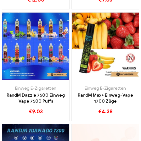
Einweg E-Zigaretten
Einweg E-Zigaretten
RandM Dazzle 7500 Einweg
RandM Max+ Einweg-Vape
Vape 7500 Puffs
1700 Züge
€
9.03
€
4.38