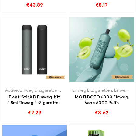
Großhandel丨Custom
€
43.89
€
8.17
Active
,
Einweg E-zigarette mit Nikotin
Einweg E-Zigaretten
,
Einweg E-Zigaretten
,
Einweg-E-Zigaretten Portugal
Eleaf iStick D Einweg-Kit
MOTI BOTO 6000 Einweg
1.5ml Einweg E-Zigaretten
Vape 6000 Puffs
Großhandel丨Custom
€
2.29
€
8.62