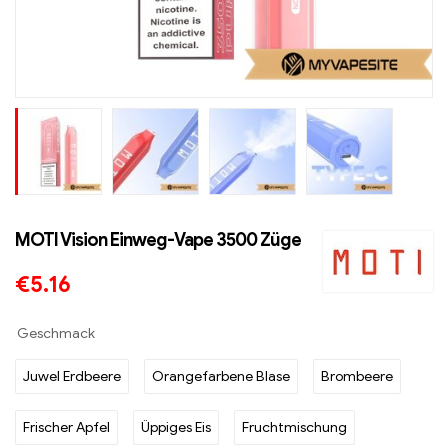
MOTI Vision Einweg-Vape 3500 Züge
€
5.16
Geschmack
Juwel Erdbeere
Orangefarbene Blase
Brombeere
Frischer Apfel
Üppiges Eis
Fruchtmischung