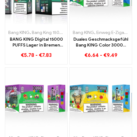
Bang KING
,
Bang King 15000 Puffs
Bang KING
,
Einweg E-zigarette mit Nikoti
,
Einweg E-Zigaretten
BANG KING Digital 15000
Duales Geschmacksgefühl
PUFFS Lager in Bremen
Bang KING Color 30000
15000 Züge grenzenloser
Puffs Red Bull und
€
5.78
-
€
7.83
€
6.64
-
€
9.49
Genuss
Blueberry Watermelon
30000 Puffs Einweg-E-
Zigarette