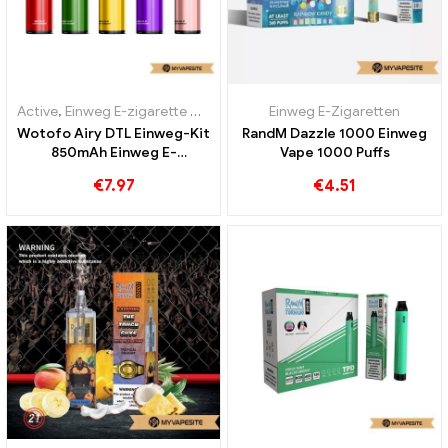
Active
,
Einweg E-zigarette mit Nikotin
,
Einweg E-Zigaretten
Einweg E-Zigaretten
Wotofo Airy DTL Einweg-Kit
RandM Dazzle 1000 Einweg
850mAh Einweg E-
Vape 1000 Puffs
Zigaretten Großhandel丨
€
7.97
€
4.51
Custom