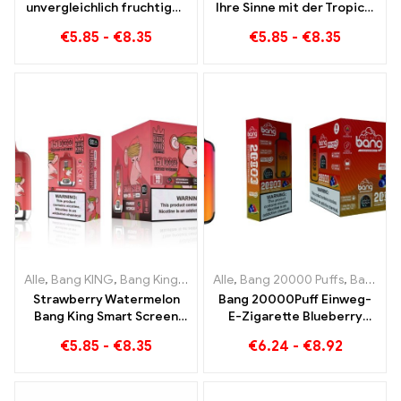
unvergleichlich fruchtiges
Ihre Sinne mit der Tropical
Raucherlebnis mit Grape
Fruit Bang King Smart
€
5.85
-
€
8.35
€
5.85
-
€
8.35
Jelly Bang King Smart
Screen 15000 Puff
Screen 15000 Puff
Alle
,
Bang KING
,
Bang King Smart Screen 15000 Puff
Alle
,
Bang 20000 Puffs
,
Einweg-E-Zi
,
Bang KING
Strawberry Watermelon
Bang 20000Puff Einweg-
Bang King Smart Screen
E-Zigarette Blueberry
15000 Puff Genießen Sie
Watermelon Geschmack
€
5.85
-
€
8.35
€
6.24
-
€
8.92
den entspannenden
und Dual Mesh
Genuss von Früchten