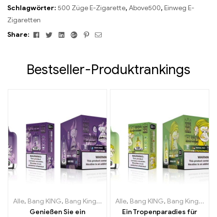
Schlagwörter:
500 Züge E-Zigarette
,
Above500
,
Einweg E-
Zigaretten
Facebook
Twitter
Linkedin
Google+
Pinterest
Email
Share:
Bestseller-Produktrankings
Alle
,
Bang KING
,
Bang King Smart Screen 15000 Puff
Alle
,
Bang KING
,
Bang King Smart Screen 15000 Puff
,
Einweg-E-Zi
Genießen Sie ein
Ein Tropenparadies für