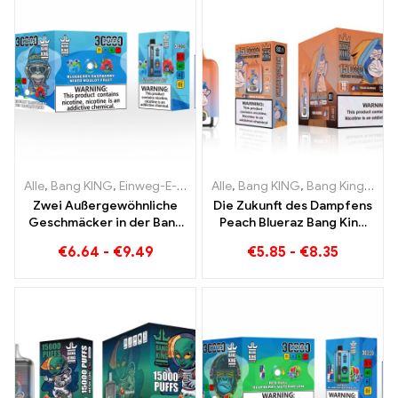
Alle
,
Bang KING
,
Einweg-E-Zigaretten Litauen
Alle
,
Bang KING
,
Einweg-E-Zigaret
,
Bang King Smart Screen 15000 Puff
Zwei Außergewöhnliche
Die Zukunft des Dampfens
Geschmäcker in der Bang
Peach Blueraz Bang King
KING Color 30000 Puffs E-
Smart Screen 15000 Puff
€
6.64
-
€
9.49
€
5.85
-
€
8.35
Zigarette Blueberry
Raspberry Mixed und
Mouldy Fruit