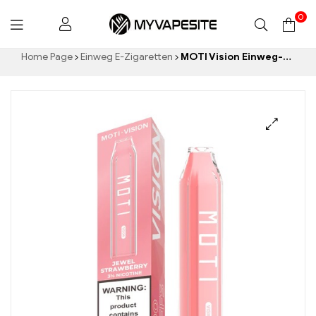
0
Myvapesite.de
Home Page
Einweg E-Zigaretten
MOTI Vision Einweg-Vape 3500 Züge