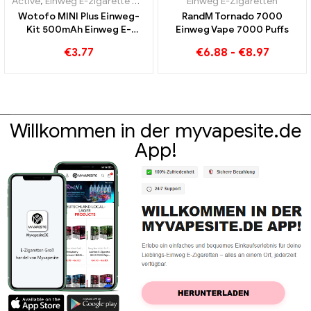
Active
,
Einweg E-zigarette mit Nikotin
,
Einweg E-Zigaretten
Einweg E-Zigaretten
Wotofo MINI Plus Einweg-
RandM Tornado 7000
Kit 500mAh Einweg E-
Einweg Vape 7000 Puffs
Zigaretten Großhandel丨
€
3.77
€
6.88
-
€
8.97
Custom
Willkommen in der myvapesite.de
App!