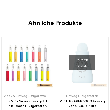
Ähnliche Produkte
OUT OF
STOCK
Active
,
Einweg E-zigarette mit Nikotin
,
Einweg E-Zigaretten
Einweg E-Zigaretten
BMOR Selva Einweg-Kit
MOTI BEAKER 5000 Einweg
1100mAh E-Zigaretten
Vape 5000 Puffs