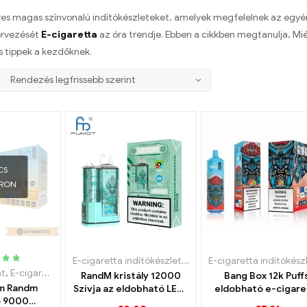
eres magas színvonalú indítókészleteket, amelyek megfelelnek az egy
tervezését
E-cigaretta
az óra trendje. Ebben a cikkben megtanulja, Mi
 tippek a kezdőknek.
CS
ÁRON
E-cigaretta indítókészlet
,
Eldobható e-cigaretta
ges
at
,
E-cigaretta indítókészlet
,
Eldobható e-cigaretta
RandM kristály 12000
Bang Box 12k Puff
elé 5
um Randm
Szívja az eldobható LED-
eldobható e-cigare
o 9000
es e-cigarettát