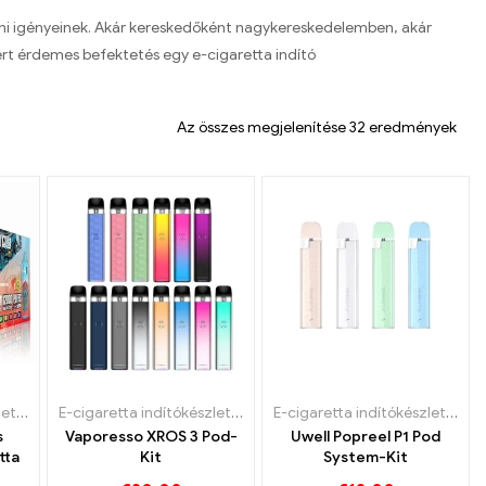
éni igényeinek. Akár kereskedőként nagykereskedelemben, akár
ért érdemes befektetés egy e-cigaretta indító
Az összes megjelenítése 32 eredmények
E-cigaretta indítókészlet
,
Eldobható e-cigaretta
E-cigaretta indítókészlet
,
Hüvely
E-cigaretta indítókészlet
,
Eldo
s
Vaporesso XROS 3 Pod-
Uwell Popreel P1 Pod
tta
Kit
System-Kit