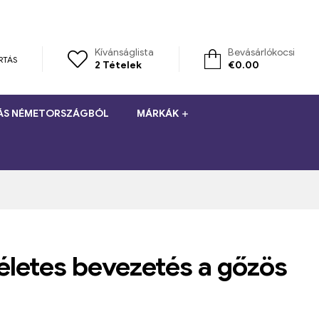
Kívánságlista
Bevásárlókocsi
RTÁS
2
Tételek
€
0.00
TÁS NÉMETORSZÁGBÓL
MÁRKÁK
életes bevezetés a gőzös