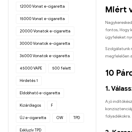
12000 Vonat e-cigaretta
Miért 
15000 Vonat e-cigaretta
Nagykereskedő
fontos, Hogy k
20000 Vonatok e-cigaretta
ügyfeleket ny
30000 Vonatok e-cigaretta
Szolgálatunk 
36000 Vonatok e-cigaretta
megfelelően ad
45000 VAPE
500 felett
10 Pár
Hirdetés 1
1. Válas
Eldobható e-cigaretta
A jó indítókés
Kizárólagos
F
konzisztenciáj
folyadékokra.
ÚJ e-cigaretta
OW
TPD
Exkluzív TPD