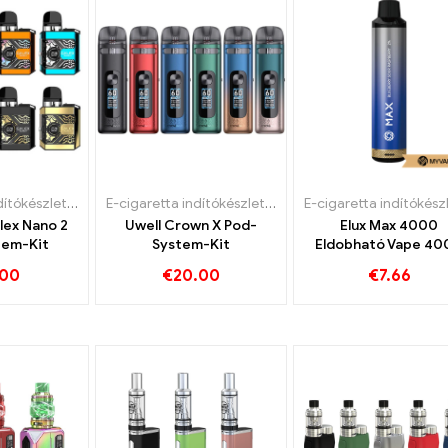
E-cigaretta indítókészlet
,
Hüvely
E-cigaretta indítókészlet
,
Eldobható e-cigaretta
lex Nano 2
Uwell Crown X Pod-
Elux Max 4000
tem-Kit
System-Kit
Eldobható Vape 40
Puff
.00
€
20.00
€
7.66