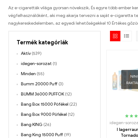
Az e-cigaretták világa gyorsan növekszik, És egyre több ember k
végfelhasználóként, aki meg akarja tervezni a saját e-cigaretta 
nagykereskedelemben, az egyedi lehetőségekkel 10 Értékes gőzös
Termék kategóriák
Aktív
(539)
idegen-sorozat
(1)
Minden
(55)
NIN
RAKT
Bumm 20000 Puff
(3)
BUMM 36000 PUFFOK
(12)
Bang Box 15000 Pöfékel
(22)
Bang Box 9000 Pöfékel
(12)
Névle
idegen-soroz
Bang KING
(26)
5.00
kif
I lagerra
Bang King 15000 Puff
(19)
Tornad