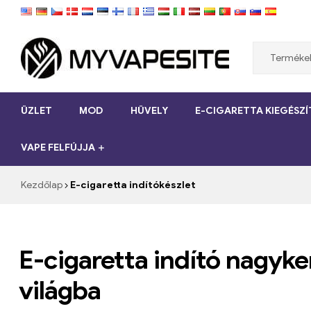
Myvapesite.de
ÜZLET
MOD
HÜVELY
E-CIGARETTA KIEGÉSZ
Rendeljen
olcsó
VAPE FELFÚJJA
e-
cigarettákat
online
Kezdőlap
E-cigaretta indítókészlet
a
myvapesite.de
webhelyen
E-cigaretta indító nagyk
világba