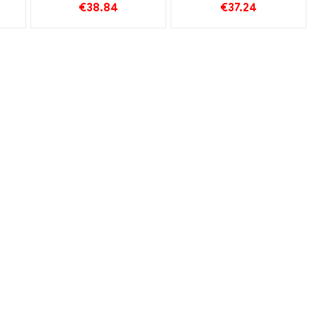
€
38.84
€
37.24
nagykereskedés丨
Cigaretta
Egyedi
nagykereskedés丨
Egyedi