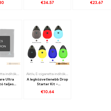
30
€
34.57
€
23.67
edi
Egyedi
Egyedi
CS
ÁRON
 indítókészlet
,
Aktív
Párologtató
,
E-cigaretta indítókészlet
,
Párologtató
are Ultra
A legközvetlenebb Drop
ó teljes
Starter Kit –
Power Bank
2.0ml&310mah e-
€
10.64
 cigaretta
cigaretta
delmével 丨
nagykereskedelem丨
edi
Egyedi