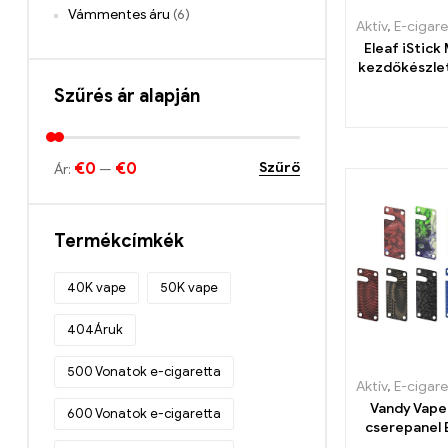
Vámmentes áru
(6)
Aktív
,
E-cigaretta
Eleaf iStic
kezdőkészlet
4 D22 e-c
Szűrés ár alapján
nagykere
Egy
€0
€0
Szűrő
Ár:
—
Termékcímkék
40K vape
50K vape
404Áruk
500 Vonatok e-cigaretta
Aktív
,
E-cigaretta
Vandy Vape
600 Vonatok e-cigaretta
cserepanel E
nagykeres