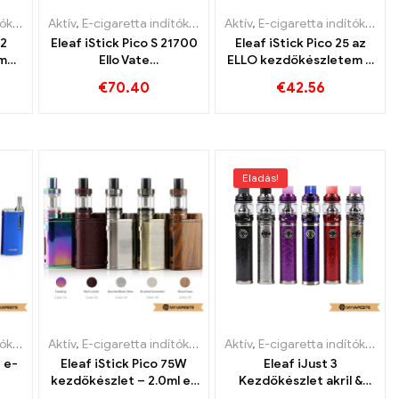
let
,
Aktív
Mod
,
E-cigaretta indítókészlet
Aktív
,
E-cigaretta indítókészlet
 2
Eleaf iStick Pico S 21700
Eleaf iStick Pico 25 az
 mAh
Ello Vate
ELLO kezdőkészletem –
Kezdőkészlettel E-
2.0ml e-cigaretta
€
70.40
€
42.56
丨
cigaretta
nagykereskedés丨
nagykereskedés丨
Egyedi
Egyedi
Eladás!
let
Aktív
,
E-cigaretta indítókészlet
Aktív
,
E-cigaretta indítókészlet
t e-
Eleaf iStick Pico 75W
Eleaf iJust 3
kezdőkészlet – 2.0ml e-
Kezdőkészlet akril &
丨
cigaretta
Normál E verzió