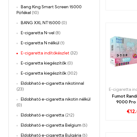
Eldobható 
Bang King Smart Screen 15000
Puf
Pöfékel
(10)
BANG XXL NT15000
(0)
E-cigaretta N-vel
(8)
E-cigaretta N nélkül
(1)
E-cigaretta indítókészlet
(32)
E-cigaretta kiegészítők
(0)
E-cigaretta kiegészítők
(302)
Eldobható e-cigaretta nikotinnal
(23)
Fumot Rand
Eldobható e-cigaretta nikotin nélkül
9000 Pro
(0)
Vapor
€
12
Eldobható e-cigaretta
(212)
Eldobható e-cigaretta Belgium
(5)
Eldobható e-cigaretta Bulgária
(5)