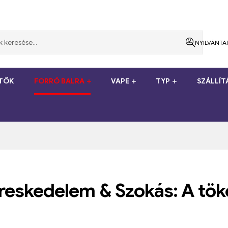
NYILVÁNTA
ÍTŐK
FORRÓ BALRA
VAPE
TYP
SZÁLLÍ
ereskedelem & Szokás: A tök