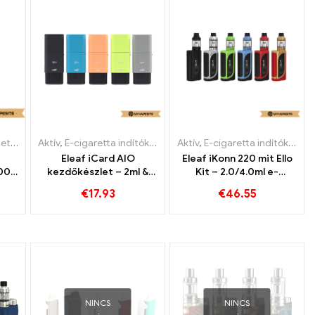
E-cigaretta indítókészlet
,
Eldobható e-cigaretta
Aktív
,
E-cigaretta indítókészlet
Aktív
,
E-cigaretta indítókészlet
Eleaf iCard AIO
Eleaf iKonn 220 mit Ello
00
kezdőkészlet – 2ml &
Kit – 2.0/4.0ml e-
650mah e-cigaretta
cigaretta
€
17.93
€
46.55
nagykereskedelem丨
nagykereskedés丨
Egyedi
Egyedi
NINCS
NINCS