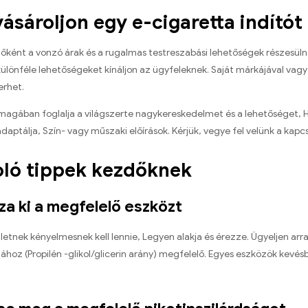
vásároljon egy e-cigaretta indít
ként a vonzó árak és a rugalmas testreszabási lehetőségek részesülnek
ülönféle lehetőségeket kínáljon az ügyfeleknek. Saját márkájával vagy k
erhet.
magában foglalja a világszerte nagykereskedelmet és a lehetőséget, H
aptálja, Szín- vagy műszaki előírások. Kérjük, vegye fel velünk a kapc
oló tippek kezdőknek
sza ki a megfelelő eszközt
zletnek kényelmesnek kell lennie, Legyen alakja és érezze. Ügyeljen arr
ához (Propilén -glikol/glicerin arány) megfelelő. Egyes eszközök kevé