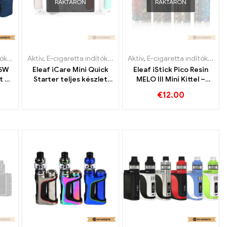
RAKTÁRON
RAKTÁRON
let
Aktív
,
E-cigaretta indítókészlet
Aktív
,
E-cigaretta indítókészlet
75W
Eleaf iCare Mini Quick
Eleaf iStick Pico Resin
t E-
Starter teljes készlet
MELO III Mini Kittel –
iCare Mini PCC töltővel
2.0ml e-cigaretta
€
12.00
丨
– 1.3ml & 320mah e-
nagykereskedés丨
cigaretta
Egyedi
nagykereskedelem丨
Egyedi