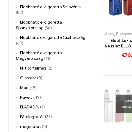
Eldobható e-cigaretta Szlovénia
(82)
Eldobható e-cigaretta
Spanyolország
(56)
Aktív
,
E-cigaretta
Eldobható e-cigaretta Csehország
Eleaf Lexi
(69)
készlet ELL
porlaszt
Eldobható e-cigaretta
€
70
Zigaretten 
Magyarország
(75)
Egy
N-t tartalmaz
(2)
Glasrohr
(0)
Mod
(39)
Hüvely
(49)
NIN
ELADÁS %
(3)
RAKT
Párologtató
(126)
megmutat
(14)