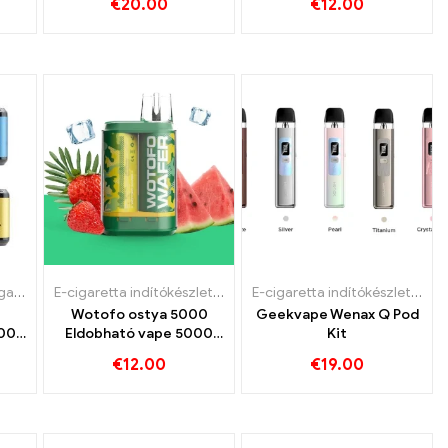
€
20.00
€
12.00
tókészlet
,
Eldobható e-cigaretta
E-cigaretta indítókészlet
,
Eldobható e-cigaretta
E-cigaretta indítókészlet
,
Eldo
Wotofo ostya 5000
Geekvape Wenax Q Pod
00
Eldobható vape 5000
Kit
Puff
€
12.00
€
19.00