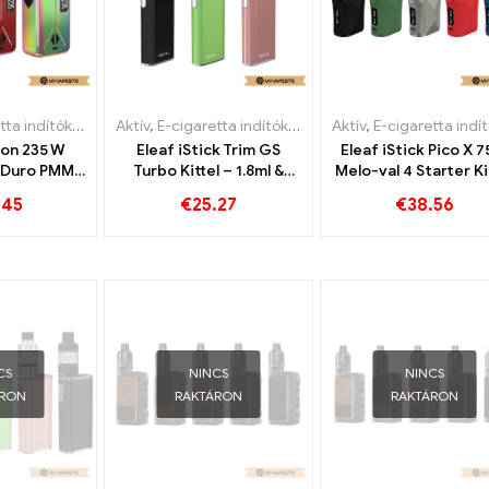
 indítókészlet
Aktív
,
E-cigaretta indítókészlet
Aktív
,
E-cigaretta indítókész
con 235 W
Eleaf iStick Trim GS
Eleaf iStick Pico X 
O Duro PMMA
Turbo Kittel – 1.8ml &
Melo-val 4 Starter Ki
óval E-
1800mah e-cigaretta
cigaretta
.45
€
25.27
€
38.56
Großhandel丨
nagykereskedelem丨
nagykereskedés
edi
Egyedi
Egyedi
CS
NINCS
NINCS
ÁRON
RAKTÁRON
RAKTÁRON