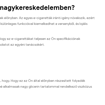
ót nagykereskedelemben?
 előnyben. Az egyes e-cigaretták iránti igény növekszik, ezért
ülönleges funkcióival kiemelkedhet a versenyből, és lojális
ogy az e-cigarettákat teljesen az Ön specifikációinak
solatot az egyéni tanácsokért.
a, hogy, Hogy ez az Ön által előnyben részesített folyadék
sbé alkalmasak nagy glicerin tartalommal rendelkező viszkózus