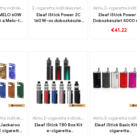
 indítókészlet
E-cigaretta indítókészlet
,
Mod
Aktív
,
E-cigaretta indítókész
k MELO 60W
Eleaf iStick Power 2C
Eleaf iStick Power
 a Melo-tól
160 W-os dobozkészlet
Dobozkészlet 5000
igaretta
e-cigaretta
e-cigaretta
€
41.22
skedés丨
nagykereskedés丨
nagykereskedés
edi
Egyedi
Egyedi
 indítókészlet
Aktív
,
E-cigaretta indítókészlet
Aktív
,
E-cigaretta indítókész
 Jackaroo
Eleaf iStick T80 Box Kit
Eleaf iStick Basic Ki
 cigaretta
e-cigaretta
cigaretta
kedelme丨
nagykereskedés丨
nagykereskedés