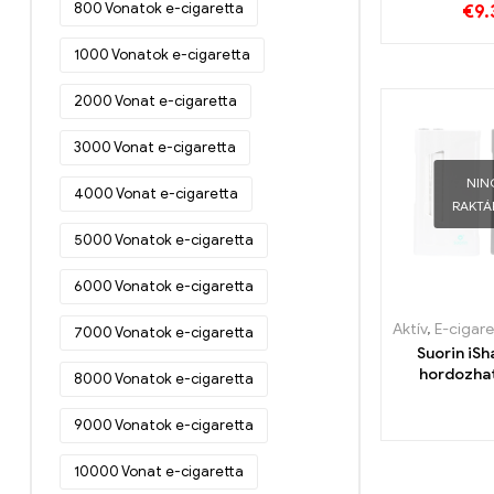
800 Vonatok e-cigaretta
€
9.
Egy
1000 Vonatok e-cigaretta
2000 Vonat e-cigaretta
3000 Vonat e-cigaretta
NIN
4000 Vonat e-cigaretta
RAKT
5000 Vonatok e-cigaretta
6000 Vonatok e-cigaretta
Aktív
,
E-cigaretta
7000 Vonatok e-cigaretta
Suorin iSh
hordozhat
8000 Vonatok e-cigaretta
készlet a 
elektromos
9000 Vonatok e-cigaretta
nagykereske
Egy
10000 Vonat e-cigaretta