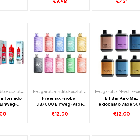
€
9.98
€
7.31
vape 9000
f
E-cigaretta indítókészlet
,
Eldobható e-cigaretta nikotinnal
E-cigaretta indítókészlet
,
Eldobható e-cigaretta
,
Eldobható e-cigaretta
E-cigaretta N-vel
,
E-cigaretta indí
m Tornado
Freemax Friobar
Elf Bar Airo Max
 Einweg-
DB7000 Einweg-Vape
eldobható vape 50
izer
7000 Puff
Puff
.00
€
12.00
€
12.00