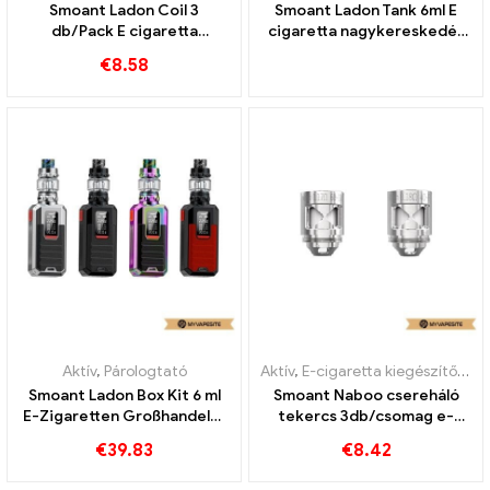
Smoant Ladon Coil 3
Smoant Ladon Tank 6ml E
db/Pack E cigaretta
cigaretta nagykereskedés
nagykereskedés丨Egyedi
丨Egyedi
€
8.58
Aktív
,
Párologtató
Aktív
,
E-cigaretta kiegészítők
,
Pá
Smoant Ladon Box Kit 6 ml
Smoant Naboo csereháló
E-Zigaretten Großhandel丨
tekercs 3db/csomag e-
Egyedi
cigaretta nagykereskedés
€
39.83
€
8.42
丨Egyedi