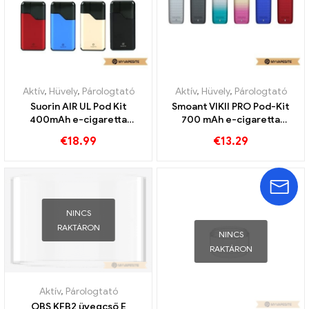
Aktív
,
Hüvely
,
Párologtató
Aktív
,
Hüvely
,
Párologtató
Suorin AIR UL Pod Kit
Smoant VIKII PRO Pod-Kit
400mAh e-cigaretta
700 mAh e-cigaretta
nagykereskedés 丨Egyedi
nagykereskedés egyedileg
€
18.99
€
13.29
NINCS
RAKTÁRON
NINCS
RAKTÁRON
Aktív
,
Párologtató
OBS KFB2 üvegcső E