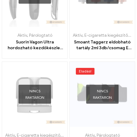
Aktív
,
Párologtató
Aktív
,
E-cigaretta kiegészítők
,
Pá
Suorin Vagon Ultra
Smoant Taggerz eldobható
hordozható kezdőkészlet
tartály 2ml 3db/csomag E
e-cigaretta
cigaretta nagykereskedés
nagykereskedés 丨Egyedi
丨Egyedi
Eladás!
NINCS
NINCS
RAKTÁRON
RAKTÁRON
Aktív
,
E-cigaretta kiegészítők
,
Párologtató
Aktív
,
Párologtató