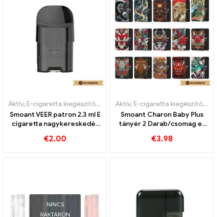
Aktív
,
E-cigaretta kiegészítők
,
Párologtató
Aktív
,
E-cigaretta kiegészítők
,
Pá
Smoant VEER patron 2,3 ml E
Smoant Charon Baby Plus
cigaretta nagykereskedés
tányér 2 Darab/csomag e-
丨Egyedi
cigaretta nagykereskedés
€
2.00
€
3.98
丨Egyedi
NINCS
RAKTÁRON