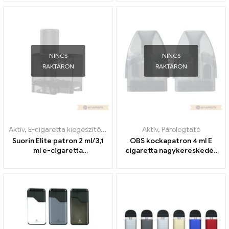
NINCS
NINCS
RAKTÁRON
RAKTÁRON
Aktív
,
E-cigaretta kiegészítők
,
Párologtató
Aktív
,
Párologtató
Suorin Elite patron 2 ml/3,1
OBS kockapatron 4 ml E
ml e-cigaretta
cigaretta nagykereskedés
nagykereskedés丨Egyedi
丨Egyedi