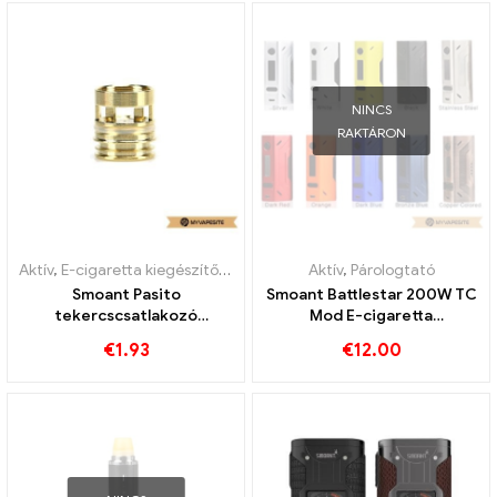
NINCS
RAKTÁRON
Aktív
,
E-cigaretta kiegészítők
,
Párologtató
Aktív
,
Párologtató
Smoant Pasito
Smoant Battlestar 200W TC
tekercscsatlakozó
Mod E-cigaretta
1db/csomag E cigaretta
nagykereskedés 丨Egyedi
€
1.93
€
12.00
nagykereskedés丨Egyedi