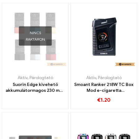
NINCS
RAKTÁRON
Aktív
,
Párologtató
Aktív
,
Párologtató
Suorin Edge kivehető
Smoant Ranker 218W TC Box
akkumulátormagos 230 mAh
Mod e-cigaretta
e-cigaretta
nagykereskedés丨Egyedi
€
1.20
nagykereskedés 丨Egyedi