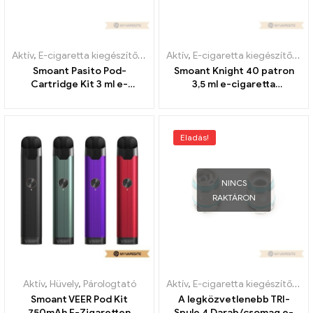
Aktív
,
E-cigaretta kiegészítők
,
Párologtató
Aktív
,
E-cigaretta kiegészítők
,
Pá
Smoant Pasito Pod-
Smoant Knight 40 patron
Cartridge Kit 3 ml e-
3,5 ml e-cigaretta
cigaretta nagykereskedés
nagykereskedés丨Egyedi
丨Egyedi
Eladás!
NINCS
RAKTÁRON
Aktív
,
Hüvely
,
Párologtató
Aktív
,
E-cigaretta kiegészítők
,
Pá
Smoant VEER Pod Kit
A legközvetlenebb TRI-
750mAh E-Zigaretten
Spule 4 Darab/csomag e-