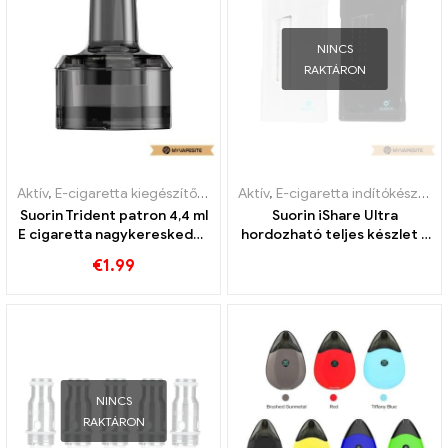
NINCS
RAKTÁRON
Aktív
,
E-cigaretta kiegészítők
,
Párologtató
Aktív
,
E-cigaretta indítókészlet
,
Suorin Trident patron 4,4 ml
Suorin iShare Ultra
E cigaretta nagykereskedés
hordozható teljes készlet a
丨Egyedi
Power Bank elektromos
€
1.99
cigaretta
nagykereskedelmével 丨
Egyedi
NINCS
RAKTÁRON