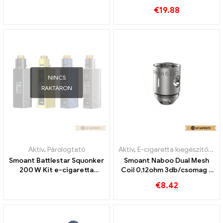
Großhandel丨Egyedi
Großhandel丨Egyedi
€
19.88
NINCS
RAKTÁRON
Aktív
,
Párologtató
Aktív
,
E-cigaretta kiegészítők
,
Pá
Smoant Battlestar Squonker
Smoant Naboo Dual Mesh
200 W Kit e-cigaretta
Coil 0,12ohm 3db/csomag E
nagykereskedés 丨Egyedi
cigaretta nagykereskedés
€
8.42
丨Egyedi