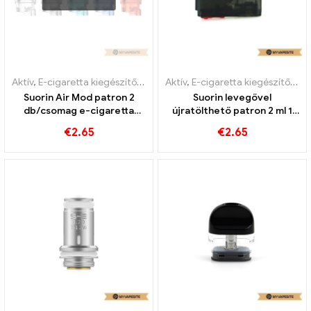
Aktív
,
E-cigaretta kiegészítők
,
Mod
Aktív
,
Párologtató
,
E-cigaretta kiegészítők
,
Pá
Suorin Air Mod patron 2
Suorin levegővel
db/csomag e-cigaretta
újratölthető patron 2 ml 1
nagykereskedés丨Egyedi
db/csomag e-cigaretta
€
2.65
€
2.65
nagykereskedés丨Egyedi