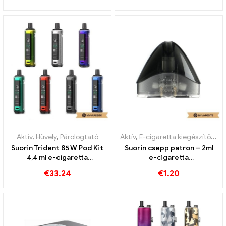
Aktív
,
Hüvely
,
Párologtató
Aktív
,
E-cigaretta kiegészítők
,
Pá
Suorin Trident 85 W Pod Kit
Suorin csepp patron – 2ml
4,4 ml e-cigaretta
e-cigaretta
nagykereskedelmi egyedi
nagykereskedés丨Egyedi
€
33.24
€
1.20