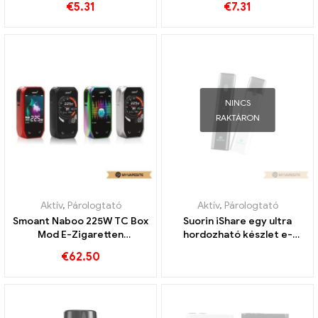
€
5.31
€
7.31
NINCS
RAKTÁRON
Aktív
,
Párologtató
Aktív
,
Párologtató
Smoant Naboo 225W TC Box
Suorin iShare egy ultra
Mod E-Zigaretten
hordozható készlet e-
Großhandel丨Egyedi
cigaretta nagykereskedés
€
62.50
丨Egyedi