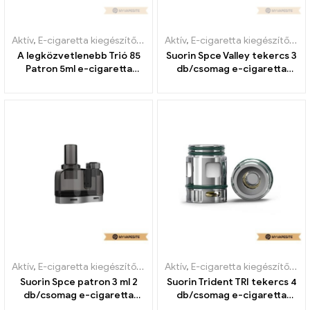
Aktív
,
E-cigaretta kiegészítők
,
Párologtató
Aktív
,
E-cigaretta kiegészítők
,
Pá
A legközvetlenebb Trió 85
Suorin Spce Valley tekercs 3
Patron 5ml e-cigaretta
db/csomag e-cigaretta
nagykereskedés丨Egyedi
nagykereskedés 丨Egyedi
Aktív
,
E-cigaretta kiegészítők
,
Párologtató
Aktív
,
E-cigaretta kiegészítők
,
Pá
Suorin Spce patron 3 ml 2
Suorin Trident TRI tekercs 4
db/csomag e-cigaretta
db/csomag e-cigaretta
nagykereskedés丨Egyedi
nagykereskedés 丨Egyedi