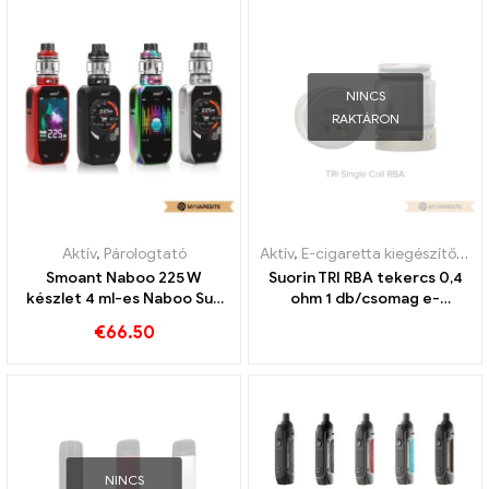
NINCS
RAKTÁRON
Aktív
,
Párologtató
Aktív
,
E-cigaretta kiegészítők
,
Pá
Smoant Naboo 225 W
Suorin TRI RBA tekercs 0,4
készlet 4 ml-es Naboo Sub
ohm 1 db/csomag e-
Ohm tartállyal E-Zigaretten
cigaretta nagykereskedés
€
66.50
Großhandel丨Egyedi
丨Egyedi
NINCS