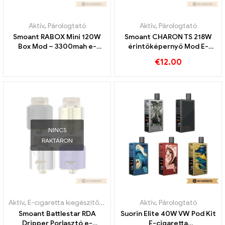
Aktív
,
Párologtató
Aktív
,
Párologtató
Smoant RABOX Mini 120W
Smoant CHARON TS 218W
Box Mod – 3300mah e-
érintőképernyő Mod E-
cigaretta
Zigaretten Großhandel丨
€
12.00
nagykereskedelem丨Egyedi
Egyedi
NINCS
RAKTÁRON
Aktív
,
E-cigaretta kiegészítők
,
Párologtató
Aktív
,
Párologtató
Smoant Battlestar RDA
Suorin Elite 40W VW Pod Kit
Dripper Porlasztó e-
E-cigaretta