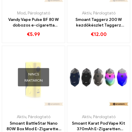
Mod
,
Párologtató
Aktív
,
Párologtató
Vandy Vape Pulse BF 80 W
Smoant Taggerz 200 W
dobozos e-cigaretta
kezdőkészlet Taggerz
nagykereskedés 丨Egyedi
eldobható tartályos e-
€
5.99
€
12.00
cigaretta nagykereskedés
丨Egyedi
NINCS
RAKTÁRON
Aktív
,
Párologtató
Aktív
,
Párologtató
Smoant BattleStar Nano
Smoant Karat Pod Vape Kit
80W Box Mod E-Zigaretten
370mAh E-Zigaretten