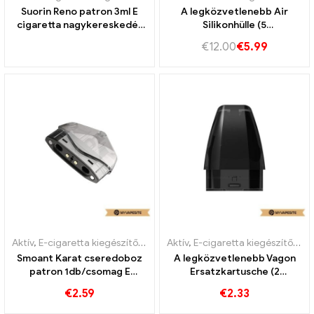
Suorin Reno patron 3ml E
A legközvetlenebb Air
cigaretta nagykereskedés
Silikonhülle (5
丨Egyedi
darab/csomag) E-cigaretta
€
12.00
€
5.99
nagykereskedelme丨Egyedi
Aktív
,
E-cigaretta kiegészítők
,
Párologtató
Aktív
,
E-cigaretta kiegészítők
,
Pá
Smoant Karat cseredoboz
A legközvetlenebb Vagon
patron 1db/csomag E
Ersatzkartusche (2
cigaretta nagykereskedés
darab/csomag) E-cigaretta
€
2.59
€
2.33
丨Egyedi
nagykereskedelme丨Egyedi