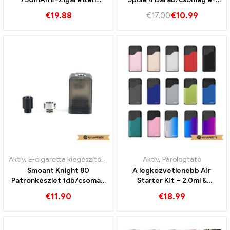
Großhandel丨Egyedi
cigaretta nagykereskedés
€
19.88
€
17.00
€
10.99
丨Egyedi
Aktív
,
E-cigaretta kiegészítők
,
Párologtató
Aktív
,
Párologtató
Smoant Knight 80
A legközvetlenebb Air
Patronkészlet 1db/csomag
Starter Kit – 2.0ml &
E-cigaretta
400mah e-cigaretta
€
11.90
€
18.99
nagykereskedés丨Egyedi
nagykereskedelem丨Egyedi