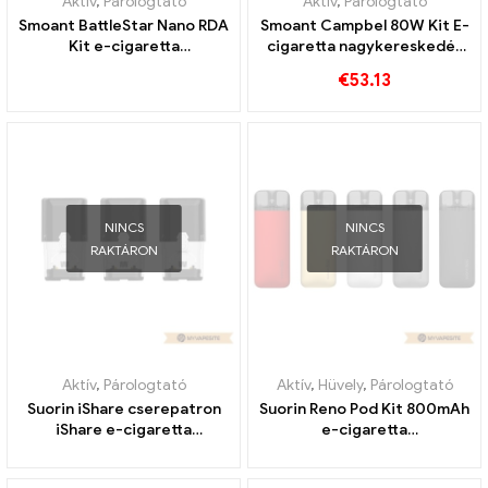
Aktív
,
Párologtató
Aktív
,
Párologtató
Smoant BattleStar Nano RDA
Smoant Campbel 80W Kit E-
Kit e-cigaretta
cigaretta nagykereskedés
nagykereskedés 丨Egyedi
丨Egyedi
€
53.13
NINCS
NINCS
RAKTÁRON
RAKTÁRON
Aktív
,
Párologtató
Aktív
,
Hüvely
,
Párologtató
Suorin iShare cserepatron
Suorin Reno Pod Kit 800mAh
iShare e-cigaretta
e-cigaretta
nagykereskedelméhez 丨
nagykereskedés 丨Egyedi
Egyedi