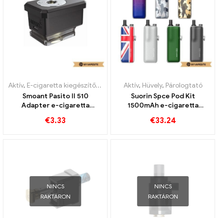
Aktív
,
E-cigaretta kiegészítők
,
Párologtató
Aktív
,
Hüvely
,
Párologtató
Smoant Pasito II 510
Suorin Spce Pod Kit
Adapter e-cigaretta
1500mAh e-cigaretta
nagykereskedés丨Egyedi
nagykereskedés 丨Egyedi
€
3.33
€
33.24
NINCS
NINCS
RAKTÁRON
RAKTÁRON