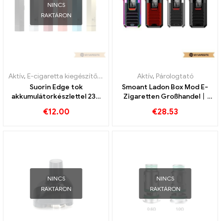
NINCS
RAKTÁRON
Aktív
,
E-cigaretta kiegészítők
,
Párologtató
Aktív
,
Párologtató
Suorin Edge tok
Smoant Ladon Box Mod E-
akkumulátorkészlettel 230
Zigaretten Großhandel丨
mAh e-cigaretta
Custom
€
12.00
€
28.53
nagykereskedés 丨Egyedi
NINCS
NINCS
RAKTÁRON
RAKTÁRON