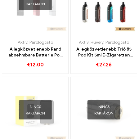
RAKTÁRON
Aktív
,
Párologtató
Aktív
,
Hüvely
,
Párologtató
A legközvetlenebb Rand
A legközvetlenebb Trió 85
abnehmbare Batterie Pod
Pod Kit 5ml E-Zigaretten
Kit 230mAh & 1.5ml e-
Großhandel丨Egyedi
€
12.00
€
27.26
cigaretta nagykereskedés
丨Egyedi
NINCS
NINCS
RAKTÁRON
RAKTÁRON