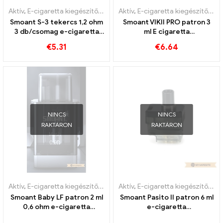
Aktív
,
E-cigaretta kiegészítők
,
Párologtató
Aktív
,
E-cigaretta kiegészítők
,
Pá
Smoant S-3 tekercs 1,2 ohm
Smoant VIKII PRO patron 3
3 db/csomag e-cigaretta
ml E cigaretta
nagykereskedés 丨Egyedi
nagykereskedés丨Egyedi
€
5.31
€
6.64
NINCS
NINCS
RAKTÁRON
RAKTÁRON
Aktív
,
E-cigaretta kiegészítők
,
Párologtató
Aktív
,
E-cigaretta kiegészítők
,
Pá
Smoant Baby LF patron 2 ml
Smoant Pasito II patron 6 ml
0,6 ohm e-cigaretta
e-cigaretta
nagykereskedés丨Egyedi
nagykereskedés丨Egyedi