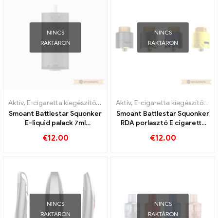
NINCS
NINCS
RAKTÁRON
RAKTÁRON
Aktív
,
E-cigaretta kiegészítők
,
Párologtató
Aktív
,
E-cigaretta kiegészítők
,
Pá
Smoant Battlestar Squonker
Smoant Battlestar Squonker
E-liquid palack 7ml
RDA porlasztó E cigaretta
1db/csomag E-cigaretta
nagykereskedés 丨Egyedi
€
12.00
€
12.00
nagykereskedés丨Egyedi
NINCS
NINCS
RAKTÁRON
RAKTÁRON