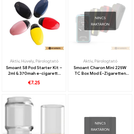
NINCS
RAKTÁRON
Aktív
,
Hüvely
,
Párologtató
Aktív
,
Párologtató
Smoant S8 Pod Starter Kit –
Smoant Charon Mini 225W
2ml & 370mah e-cigaretta
TC Box Mod E-Zigaretten
nagykereskedelem丨Egyedi
Großhandel丨Egyedi
€
7.25
NINCS
RAKTÁRON