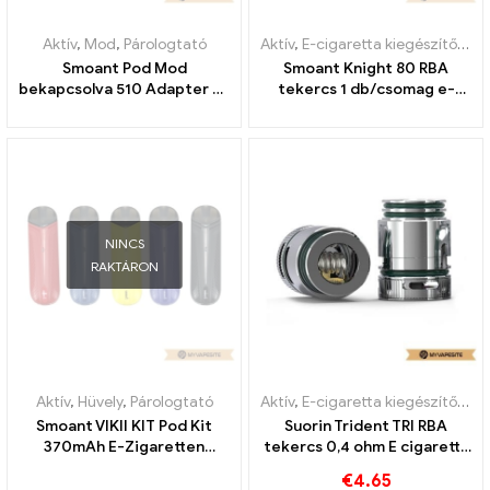
Aktív
,
Mod
,
Párologtató
Aktív
,
E-cigaretta kiegészítők
,
Pá
Smoant Pod Mod
Smoant Knight 80 RBA
bekapcsolva 510 Adapter e-
tekercs 1 db/csomag e-
cigaretta nagykereskedés
cigaretta nagykereskedés
丨Egyedi
丨Egyedi
NINCS
RAKTÁRON
Aktív
,
Hüvely
,
Párologtató
Aktív
,
E-cigaretta kiegészítők
,
Pá
Smoant VIKII KIT Pod Kit
Suorin Trident TRI RBA
370mAh E-Zigaretten
tekercs 0,4 ohm E cigaretta
Großhandel丨Egyedi
nagykereskedés丨Egyedi
€
4.65