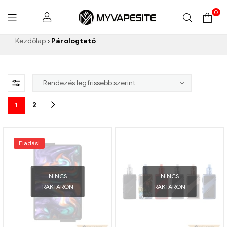
0
Myvapesite.de
Kezdőlap
Párologtató
1
2
Eladás!
NINCS
NINCS
RAKTÁRON
RAKTÁRON