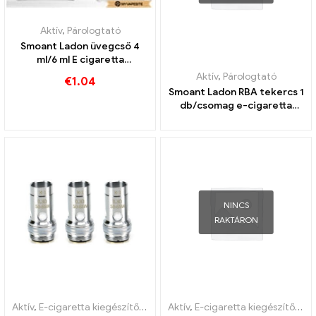
Aktív
,
Párologtató
Smoant Ladon üvegcső 4
ml/6 ml E cigaretta
nagykereskedés丨Egyedi
Aktív
,
Párologtató
€
1.04
Smoant Ladon RBA tekercs 1
db/csomag e-cigaretta
nagykereskedés 丨Egyedi
NINCS
RAKTÁRON
Aktív
,
E-cigaretta kiegészítők
,
Párologtató
Aktív
,
E-cigaretta kiegészítők
,
Pá