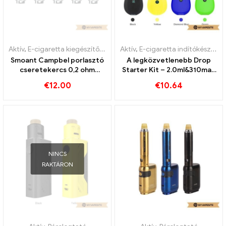
Aktív
,
E-cigaretta kiegészítők
,
Párologtató
Aktív
,
E-cigaretta indítókészlet
,
Smoant Campbel porlasztó
A legközvetlenebb Drop
cseretekercs 0,2 ohm
Starter Kit – 2.0ml&310mah
5db/csomag e-cigaretta
e-cigaretta
€
12.00
€
10.64
nagykereskedés丨Egyedi
nagykereskedelem丨Egyedi
NINCS
RAKTÁRON