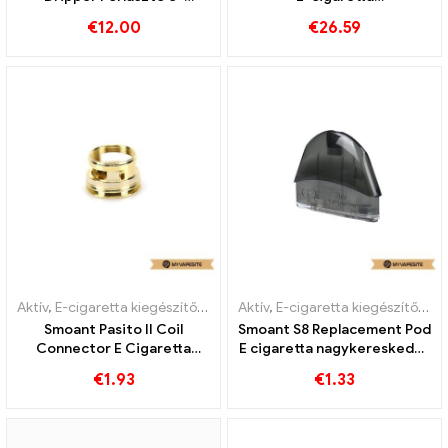
cigaretta nagykereskedés
nagykereskedés Egyedi
€
12.00
€
26.59
丨Egyedi
Aktív
,
E-cigaretta kiegészítők
,
Párologtató
Aktív
,
E-cigaretta kiegészítők
,
Pá
Smoant Pasito II Coil
Smoant S8 Replacement Pod
Connector E Cigaretta
E cigaretta nagykereskedés
nagykereskedés丨Egyedi
丨Egyedi
€
1.93
€
1.33