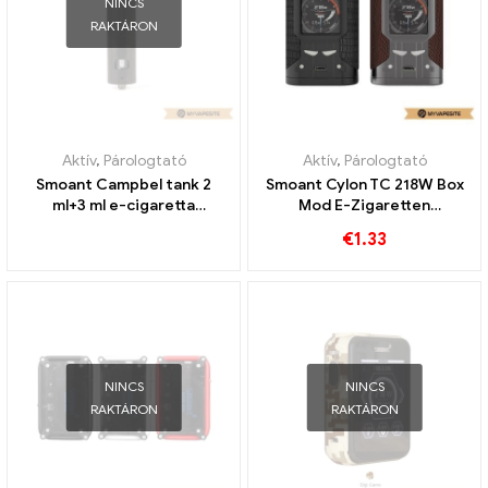
NINCS
RAKTÁRON
Aktív
,
Párologtató
Aktív
,
Párologtató
Smoant Campbel tank 2
Smoant Cylon TC 218W Box
ml+3 ml e-cigaretta
Mod E-Zigaretten
nagykereskedés丨Egyedi
Großhandel丨Egyedi
€
1.33
NINCS
NINCS
RAKTÁRON
RAKTÁRON