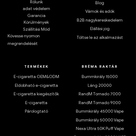
Rólunk
Blog
adat védelem
Vámok és adók
Garancia
B2B nagykereskedelem
Körülmények
Elállási jog
Szállítási Mód
Kövesse nyomon
Töltse le az alkalmazást
megrendelését
TERMÉKEK
BRÉMA RAKTÁR
E-cigaretta OEM&ODM
Bummkirály 15000
Eldobható e-cigaretta
Láng 20000
E-cigaretta kiegészítők
RandM Tornado 7000
E-cigaretta
RandM Tornado 9000
Párologtató
Bummkirály 45000 Vape
Bummkirály 50000 Vape
Nexa Ultra 50K Puff Vape