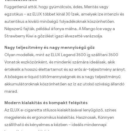
Függetlenül attól, hogy gyümölcsös, édes, Mentás vagy
egzotikus – az ELUX többet kínál 30 Ízek, amelyek íze intenzív és
autentikus a kiváló minőségű folyadékoknak köszönhetően.
Népszerű fajták, például áfonya málna, A Mango Ice vagy a
Strawberry Kiwi a gőzölést igazi élvezetté varázsolja.
Nagy teljesítmény és nagy mennyiségű gőz
Olyan modellek, mint az ELUX Legend 3500 ig szállítani 3500
Vonatok eszközönként, és mindenki számára ideálisak, akik
értékelik a hosszú élettartamot és az erős ár-teljesítmény arányt.
A bőséges e-liquid töltőmennyiségnek és a nagy teljesítményű
akkumulátoroknak köszönhetően az íz az utolsó szívásig állandó
marad.
Modern kialakítás és kompakt felépítés
Az ELUX e-cigaretta stílusos kialakításával lenyűgöző, színes
megjelenés és ergonomikus kialakítás. Hasznosak, Könnyen
szállítható és kényelmes a kézben – ideális mindennapi