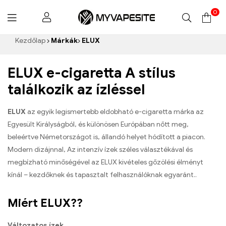
0
Myvapesite.de
Kezdőlap
Márkák
ELUX
ELUX e-cigaretta A stílus
találkozik az ízléssel
ELUX
az egyik legismertebb eldobható e-cigaretta márka az
Egyesült Királyságból, és különösen Európában nőtt meg,
beleértve Németországot is, állandó helyet hódított a piacon.
Modern dizájnnal, Az intenzív ízek széles választékával és
megbízható minőségével az ELUX kivételes gőzölési élményt
kínál – kezdőknek és tapasztalt felhasználóknak egyaránt..
Miért ELUX??
Változatos ízek