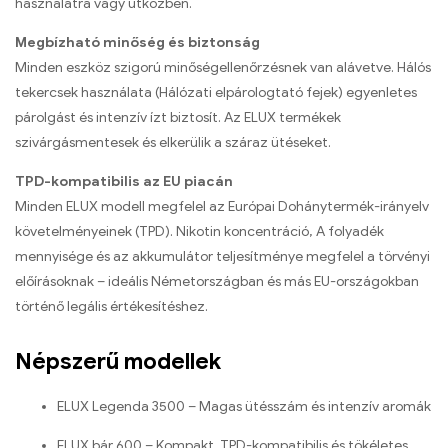
használatra vagy útközben.
Megbízható minőség és biztonság
Minden eszköz szigorú minőségellenőrzésnek van alávetve. Hálós
tekercsek használata (Hálózati elpárologtató fejek) egyenletes
párolgást és intenzív ízt biztosít. Az ELUX termékek
szivárgásmentesek és elkerülik a száraz ütéseket.
TPD-kompatibilis az EU piacán
Minden ELUX modell megfelel az Európai Dohánytermék-irányelv
követelményeinek (TPD). Nikotin koncentráció, A folyadék
mennyisége és az akkumulátor teljesítménye megfelel a törvényi
előírásoknak – ideális Németországban és más EU-országokban
történő legális értékesítéshez.
Népszerű modellek
ELUX Legenda 3500 – Magas ütésszám és intenzív aromák
ELUX bár 600 – Kompakt, TPD-kompatibilis és tökéletes