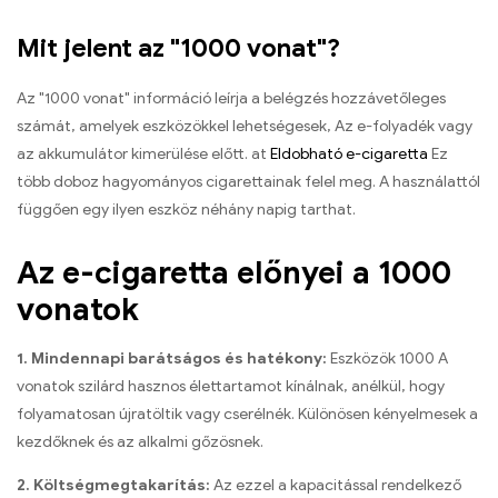
Mit jelent az "1000 vonat"?
Az "1000 vonat" információ leírja a belégzés hozzávetőleges
számát, amelyek eszközökkel lehetségesek, Az e-folyadék vagy
az akkumulátor kimerülése előtt. at
Eldobható e-cigaretta
Ez
több doboz hagyományos cigarettainak felel meg. A használattól
függően egy ilyen eszköz néhány napig tarthat.
Az e-cigaretta előnyei a 1000
vonatok
1. Mindennapi barátságos és hatékony:
Eszközök 1000 A
vonatok szilárd hasznos élettartamot kínálnak, anélkül, hogy
folyamatosan újratöltik vagy cserélnék. Különösen kényelmesek a
kezdőknek és az alkalmi gőzösnek.
2. Költségmegtakarítás:
Az ezzel a kapacitással rendelkező