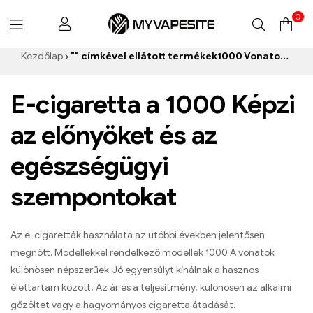
0
Myvapesite.de
Kezdőlap
"" címkével ellátott termékek1000 Vonatok e-cigaretta”
E-cigaretta a 1000 Képzi
az előnyöket és az
egészségügyi
szempontokat
Az e-cigaretták használata az utóbbi években jelentősen
megnőtt. Modellekkel rendelkező modellek 1000 A vonatok
különösen népszerűek. Jó egyensúlyt kínálnak a hasznos
élettartam között, Az ár és a teljesítmény, különösen az alkalmi
gőzöltet vagy a hagyományos cigaretta átadását.