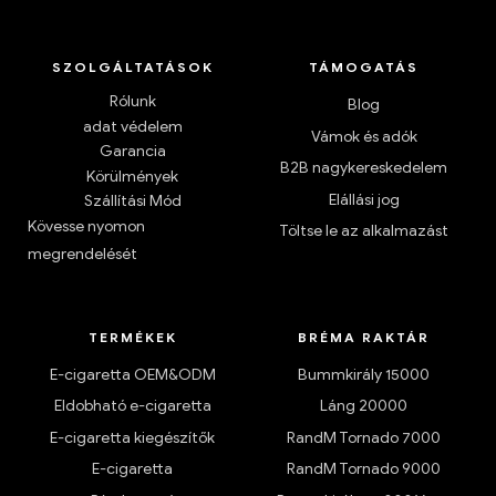
SZOLGÁLTATÁSOK
TÁMOGATÁS
Rólunk
Blog
adat védelem
Vámok és adók
Garancia
B2B nagykereskedelem
Körülmények
Elállási jog
Szállítási Mód
Kövesse nyomon
Töltse le az alkalmazást
megrendelését
TERMÉKEK
BRÉMA RAKTÁR
E-cigaretta OEM&ODM
Bummkirály 15000
Eldobható e-cigaretta
Láng 20000
E-cigaretta kiegészítők
RandM Tornado 7000
E-cigaretta
RandM Tornado 9000