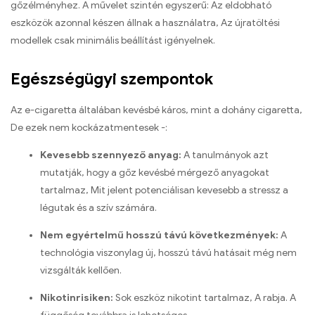
gőzélményhez. A művelet szintén egyszerű: Az eldobható
eszközök azonnal készen állnak a használatra, Az újratöltési
modellek csak minimális beállítást igényelnek.
Egészségügyi szempontok
Az e-cigaretta általában kevésbé káros, mint a dohány cigaretta,
De ezek nem kockázatmentesek -:
Kevesebb szennyező anyag:
A tanulmányok azt
mutatják, hogy a gőz kevésbé mérgező anyagokat
tartalmaz, Mit jelent potenciálisan kevesebb a stressz a
légutak és a szív számára.
Nem egyértelmű hosszú távú következmények:
A
technológia viszonylag új, hosszú távú hatásait még nem
vizsgálták kellően.
Nikotinrisiken:
Sok eszköz nikotint tartalmaz, A rabja. A