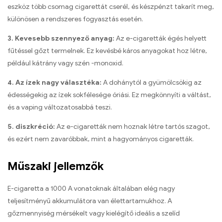
eszköz több csomag cigarettát cserél, és készpénzt takarít meg,
különösen a rendszeres fogyasztás esetén.
3. Kevesebb szennyező anyag:
Az e-cigaretták égés helyett
fűtéssel gőzt termelnek. Ez kevésbé káros anyagokat hoz létre,
például kátrány vagy szén -monoxid.
4. Az ízek nagy választéka:
A dohánytól a gyümölcsökig az
édességekig az ízek sokfélesége óriási. Ez megkönnyíti a váltást,
és a vaping változatosabbá teszi.
5. diszkréció:
Az e-cigaretták nem hoznak létre tartós szagot,
és ezért nem zavaróbbak, mint a hagyományos cigaretták.
Műszaki jellemzők
E-cigaretta a 1000 A vonatoknak általában elég nagy
teljesítményű akkumulátora van élettartamukhoz. A
gőzmennyiség mérsékelt vagy kielégítő ideális a szelíd