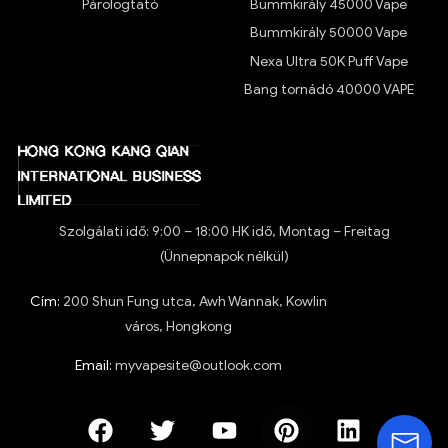
Párologtató
Bummkirály 45000 Vape
Bummkirály 50000 Vape
Nexa Ultra 50K Puff Vape
Bang tornádó 40000 VAPE
Szolgálati idő: 9:00 – 18:00 HK idő, Montag – Freitag
(Ünnepnapok nélkül)
Cím:
200 Shun Fung utca, Awh Wannak, Kowlin
város, Hongkong
Email:
myvapesite@outlook.com