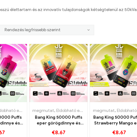
sszú élettartam és az innovatív tulajdonságok kétségtelenül az 50kVa
ható e-cigaretta nikotinnal
megmutat
,
Eldobható e-cigaretta nikotinnal
,
Eldobható e-cigaretta
megmutat
,
Eldobható e-ci
,
Eldobható e-cigaretta nikot
,
Eldobha
0000 Puffs
Bang King 50000 Puffs
Bang King 50000 Puf
dinnye és
eper görögdinnye és
Strawberry Mango e
vedélyes
fekete sárkány jég ízek
kiwi gyümölcsös aro
67
€
8.67
€
8.67
uava ízek
az intenzív