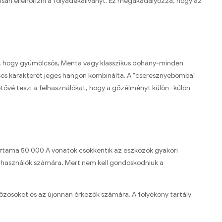
álisan ellenőrizni a folyadékállványt. Ez megakadályozza, hogy az
ól, hogy gyümölcsös, Menta vagy klasszikus dohány-minden
lcsös karakterét jeges hangon kombinálta. A "cseresznyebomba"
hetővé teszi a felhasználókat, hogy a gőzélményt külön -külön
artama 50.000 A vonatok csökkentik az eszközök gyakori
elhasználók számára, Mert nem kell gondoskodniuk a
 gőzösöket és az újonnan érkezők számára. A folyékony tartály