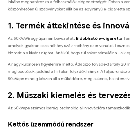
inkább meghatározza a felhasználók elégedettségét. Ebben a ver
köszönhetően új szabványokat állít be az egyirányú e-cigaretta sz
1. Termék áttekintése és innová
Az 50KVAPE egy újonnan bevezetett
Eldobható e-cigaretta
Ter
amelyek gyakran csak néhány száz -néhány ezer vonatot tesznek l
biztosítja a kívánt rúgást, Anélkül, hogy túl sokat stimulálna - a
A nagy különösen figyelemre méltó, Átlátszó folyadéktartály 20 ml
meglepetések, például a hirtelen folyadék hiánya. A teljes rends
50kVape mindig készen áll a működésre, még akkor is, ha intenzív
2. Műszaki kiemelés és tervezé
Az 50kVape számos iparági technológiai innovációra támaszkodik,
Kettős üzemmódú rendszer