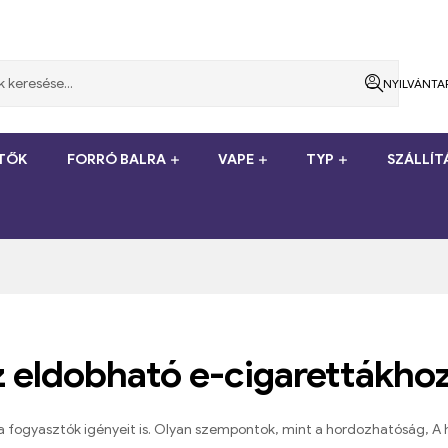
NYILVÁNTA
ÍTŐK
FORRÓ BALRA
VAPE
TYP
SZÁLLÍ
 eldobható e-cigarettákho
 a fogyasztók igényeit is. Olyan szempontok, mint a hordozhatóság, A 