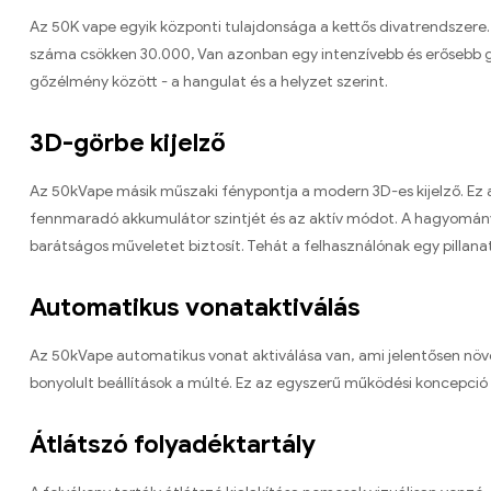
Az 50K vape egyik központi tulajdonsága a kettős divatrendszere
száma csökken 30.000, Van azonban egy intenzívebb és erősebb gőz
gőzélmény között - a hangulat és a helyzet szerint.
3D-görbe kijelző
Az 50kVape másik műszaki fénypontja a modern 3D-es kijelző. Ez a
fennmaradó akkumulátor szintjét és az aktív módot. A hagyományos
barátságos műveletet biztosít. Tehát a felhasználónak egy pillanat
Automatikus vonataktiválás
Az 50kVape automatikus vonat aktiválása van, ami jelentősen növel
bonyolult beállítások a múlté. Ez az egyszerű működési koncepció 
Átlátszó folyadéktartály