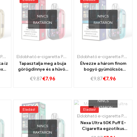
NINCS
NINCS
RAKTÁRON
RAKTÁRON
emburg
tta
Eldobható e-cigaretta Portugália
,
Eldobható e-cigaretta Luxemburg
,
Eldobható e-cigaretta Svédország
,
Eldobható e-cigaretta Svédország
Eldobható e-cigaretta Portugália
,
Eldobható e-cigaretta Svédors
,
,
Eldobható e-cigaretta Své
Eldobható e-cigaretta Szl
,
Eldobható e-cigaretta 
Eldobható e-cigaretta Portugália
a íz
Tapasztalja meg a buja
Élvezze a három finom
exa
görögdinnye és a hűvös
bogyó gyümölcsös
etes
menta aromájának édes
keverékét a Nexa Ultra
€
9.87
€
7.96
€
9.87
€
7.96
ízét a Nexa Ultra 50K
50K vape -ban.
vape -ban.
NINCS
RAKTÁRON
Eladás!
Eladás!
tta Svédország
,
Eldobható e-cigaretta Szlovákia
Eldobható e-cigaretta Portugália
Nexa Ultra 50K Puff E-
NINCS
Cigaretta egzotikus
RAKTÁRON
mangó oázis íze