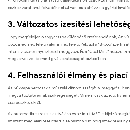
A folyékony tartály átlátszó kialakítása nemcsak vizuálisan vonzó,
eszköz váratlanul folyadék nélkül van, és aláhúzza a gyártó kivál
3. Változatos ízesítési lehetősé
Hogy megfeleljen a fogyasztók különböző preferenciáinak, Az 50K
gőzösnek megfelelő valami megfelelő. Például a "B-pop" íze friss
intenzív cseresznye ízléssel meggyőzi, És a "Cool Mint" hosszú, a
megtervezze, és mindig változatosságot biztosítson.
4. Felhasználói élmény és piaci
Az 50kVape nemcsak a műszaki kifinomultságával meggyőzi, hanem 
megváltoztatásának szükségességét, Mi nem csak az idő, hanem a 
csereeszközökről.
Az automatikus traktus aktiválása és az intuitív 3D-s kijelző megk
átlátszó megjelenítése miatt a felhasználó mindig áttekintést ny