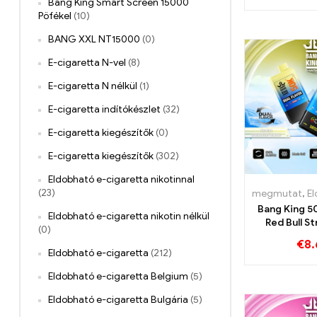
Bang King Smart Screen 15000
Pöfékel
(10)
BANG XXL NT15000
(0)
E-cigaretta N-vel
(8)
E-cigaretta N nélkül
(1)
E-cigaretta indítókészlet
(32)
E-cigaretta kiegészítők
(0)
E-cigaretta kiegészítők
(302)
Eldobható e-cigaretta nikotinnal
(23)
megmutat
,
Eldob
Bang King 5
Eldobható e-cigaretta nikotin nélkül
Red Bull S
(0)
banán inte
€
8.
érdek
Eldobható e-cigaretta
(212)
Eldobható e-cigaretta Belgium
(5)
Eldobható e-cigaretta Bulgária
(5)