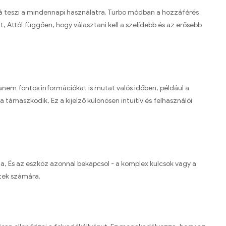
sá teszi a mindennapi használatra. Turbo módban a hozzáférés
Attól függően, hogy választani kell a szelídebb és az erősebb
anem fontos információkat is mutat valós időben, például a
ámaszkodik, Ez a kijelző különösen intuitív és felhasználói
ia, És az eszköz azonnal bekapcsol - a komplex kulcsok vagy a
ttek számára.