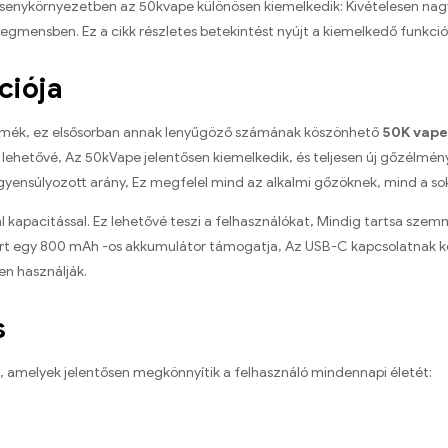
senykörnyezetben az 50kvape különösen kiemelkedik: Kivételesen nag
egmensben. Ez a cikk részletes betekintést nyújt a kiemelkedő funkció
ciója
mék, ez elsősorban annak lenyűgöző számának köszönhető
50K vape
ehetővé, Az 50kVape jelentősen kiemelkedik, és teljesen új gőzélmény
 kiegyensúlyozott arány, Ez megfelel mind az alkalmi gőzöknek, mind a so
 kapacitással. Ez lehetővé teszi a felhasználókat, Mindig tartsa szemm
zert egy 800 mAh -os akkumulátor támogatja, Az USB-C kapcsolatnak kösz
en használják.
s
 amelyek jelentősen megkönnyítik a felhasználó mindennapi életét: