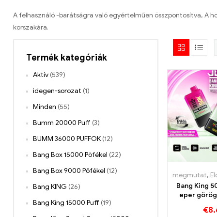
A felhasználó -barátságra való egyértelműen összpontosítva, A ho
korszakára.
Termék kategóriák
Aktív
(539)
idegen-sorozat
(1)
Minden
(55)
Bumm 20000 Puff
(3)
BUMM 36000 PUFFOK
(12)
Bang Box 15000 Pöfékel
(22)
Bang Box 9000 Pöfékel
(12)
megmutat
,
Eldob
Bang King 5
Bang KING
(26)
eper görög
Bang King 15000 Puff
(19)
kiwi szen
€
8.
gyümölcs g