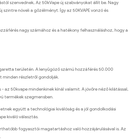
stól szenvednek, Az 50kVape új szabványokat állít be. Nagy
új szintre növeli a gőzélményt. Így az 50KVAPE vonzó és
hozzáférés nagy számához és a hatékony felhasználáshoz, hogy a
cigaretta területén. A lenyűgöző számú hozzáférés 50.000
t minden részletről gondolják.
 - az 50kvape mindenkinek kínál valamit. A jövőre néző kilátással,
rányú termékek szegmensben.
nek együtt a technológiai kiválóság és a jól gondolkodási
pe kiváló választás.
thatóbb fogyasztói magatartáshoz való hozzájárulásával is. Az
.