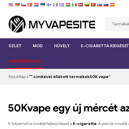
Myvapesite.de
ÜZLET
MOD
HÜVELY
E-CIGARETTA KIEGÉSZ
Rendeljen
olcsó
VAPE FELFÚJJA
e-
cigarettákat
online
Kezdőlap
"" címkével ellátott termékek50K vape”
a
myvapesite.de
webhelyen
50Kvape egy új mércét az
A folyamatos továbbfejlesztéssel a
E-cigaretta
-A piacok növelik