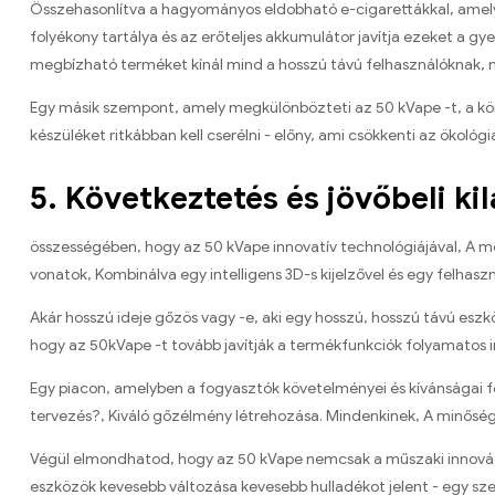
Összehasonlítva a hagyományos eldobható e-cigarettákkal, amelye
folyékony tartálya és az erőteljes akkumulátor javítja ezeket a g
megbízható terméket kínál mind a hosszú távú felhasználóknak, 
Egy másik szempont, amely megkülönbözteti az 50 kVape -t, a kör
készüléket ritkábban kell cserélni - előny, ami csökkenti az ökológ
5. Következtetés és jövőbeli ki
összességében, hogy az 50 kVape innovatív technológiájával, A mo
vonatok, Kombinálva egy intelligens 3D-s kijelzővel és egy felhas
Akár hosszú ideje gőzös vagy -e, aki egy hosszú, hosszú távú eszkö
hogy az 50kVape -t tovább javítják a termékfunkciók folyamatos i
Egy piacon, amelyben a fogyasztók követelményei és kívánságai f
tervezés?, Kiváló gőzélmény létrehozása. Mindenkinek, A minőség 
Végül elmondhatod, hogy az 50 kVape nemcsak a műszaki innováci
eszközök kevesebb változása kevesebb hulladékot jelent - egy sz