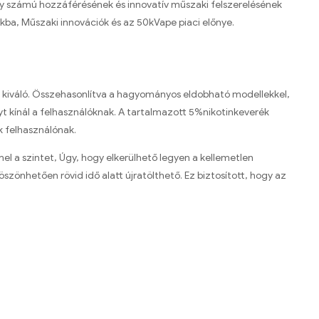
y számú hozzáférésének és innovatív műszaki felszerelésének
kba, Műszaki innovációk és az 50kVape piaci előnye.
kiváló. Összehasonlítva a hagyományos eldobható modellekkel,
t kínál a felhasználóknak. A tartalmazott 5%nikotinkeverék
k felhasználónak.
el a szintet, Úgy, hogy elkerülhető legyen a kellemetlen
önhetően rövid idő alatt újratölthető. Ez biztosított, hogy az