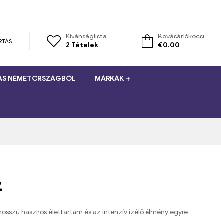
Kívánságlista
Bevásárlókocsi
RTÁS
2
Tételek
€
0.00
TÁS NÉMETORSZÁGBÓL
MÁRKÁK
z
hosszú hasznos élettartam és az intenzív ízélő élmény egyre