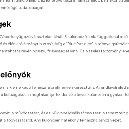
 hanem funkcionális is: Ez lehetővé teszi a felhasználót, bármikor vizu
ó minőségű tudatosságát.
gek
Vape lenyűgöző választékot kínál 15 különböző ízek. Függetlenül att
ítő és élénkítő élményt biztosít, Míg a "Blue Razz Ice" a áfonya gyümö
 mentahatás révén hosszú, frissességet kínál. Ez a széles tartomány le
 előnyök
a kiemelkedő felhasználói élményen keresztül is. A rendkívüli élett
költségeket is megtakarítja. Ez döntő előnye, különösen a gyakori f
önnyíti a működtetést, és az 50kvape ideális társsá teszi a tapasztalt
újt a fogyasztásról, Ami különösen hatékony felhasználáshoz vezet.