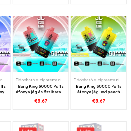
buborékgumi
garetta Luxemburg
tó e-cigaretta
Eldobható e-cigaretta nikotinnal
,
Eldobható e-cigaretta
,
Eldobható e-cigaretta Luxemburg
,
Eldobható e-cigaretta Svédország
Eldobható e-cigaretta nikotinnal
,
Eldobható e-cigaretta Luxemburg
,
Eldobható e-cigaretta
,
Eldobható e-cigar
,
Eldobható e-ci
Eldobható e-cigaretta nikotinnal
,
Eldo
,
ffs
Bang King 50000 Puffs
Bang King 50000 Puffs
onya
áfonya jég és őszibarack
áfonya jég und peach
val
jég ízek 50000 Vonatok
mango görögdinnye
€
8.67
€
8.67
Eladás!
Eladás!