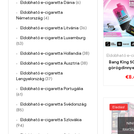
Eldobható e-cigaretta Dánia
(6)
Eldobható e-cigaretta
Németország
(4)
Eldobható e-cigaretta Litvánia
(36)
Eldobható e-cigaretta Luxemburg
(53)
Eldobható e-cigaretta Hollandia
(38)
Bang King 5
Eldobható e-cigaretta Ausztria
(38)
görögdinnye
Eldobható e-cigaretta
cseresznye í
€
8.
Lengyelország
(37)
hosszú sz
élett
Eldobható e-cigaretta Portugália
(61)
Eldobható e-cigaretta Svédország
Eladás!
(85)
Eldobható e-cigaretta Szlovákia
NIN
(94)
RAKT