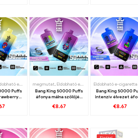
gőzélményhez
ható e-cigaretta nikotinnal
megmutat
,
Eldobható e-cigaretta nikotinnal
,
Eldobható e-cigaretta
,
Eldobható e-ci
,
Eldobha
0000 Puffs
Bang King 50000 Puffs
Bang King 50000 Pu
trawberry
áfonya málna szőlőjég
intenzív élvezet áf
nzív öröm
intenzív öröm
málna vegyes bogyó
67
€
8.67
€
8.67
ében
érdekében
Eladás!