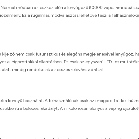
. Normál módban az eszköz eléri a lenyűgöző 50000 vape, ami ideális
élmény. Ez a rugalmas módválasztás lehetővé teszi a felhasználókat, 
 kijelző nem csak futurisztikus és elegáns megjelenésével lenyűgöz, h
 e-cigarettákkal ellentétben, Ez csak az egyszerű LED -es mutatókra t
 alatt mindig rendelkezik az összes releváns adattal.
i a könnyű használat. A felhasználónak csak az e-cigarettát kell húzn
csökkenti a belépési akadályt, Ami különösen előnyös a vaping újszülö