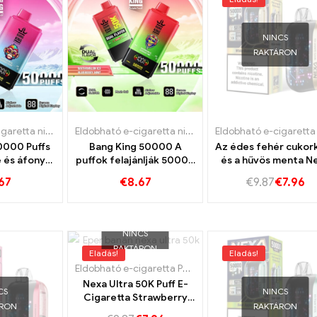
NINCS
RAKTÁRON
Eldobható e-cigaretta nikotinnal
,
Eldobható e-cigaretta
Eldobható e-cigaretta nikotinnal
,
Eldobható e-cigaretta Lux
,
Eldobható e-cigare
0000 Puffs
Bang King 50000 A
Az édes fehér cukork
 és áfonya
puffok felajánlják 50000
és a hűvös menta N
ze rendkívül
A görögdinnye
ultra 50k vape tökél
67
€
8.67
€
9.87
€
7.96
olgálati
fagylaltot és a áfonya
kombinációja
artam
menta vonatokat
NINCS
RAKTÁRON
Eladás!
Eladás!
Eldobható e-cigaretta Portugália
,
Eldobható e-cigare
Nexa Ultra 50K Puff E-
CS
NINCS
Cigaretta Strawberry
ÁRON
RAKTÁRON
Banana Taste 50K vape