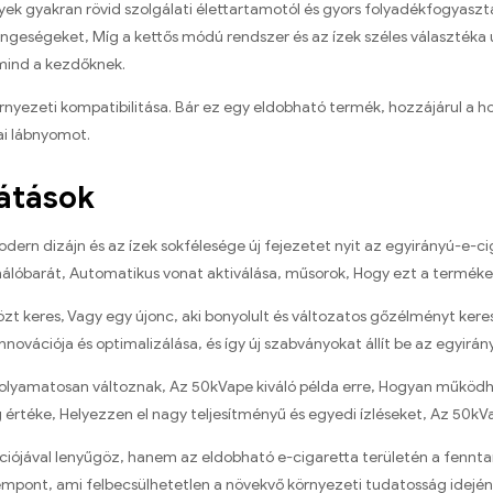
k gyakran rövid szolgálati élettartamotól és gyors folyadékfogyasztá
yengeségeket, Míg a kettős módú rendszer és az ízek széles választéka 
mind a kezdőknek.
nyezeti kompatibilitása. Bár ez egy eldobható termék, hozzájárul a 
iai lábnyomot.
látások
dern dizájn és az ízek sokfélesége új fejezetet nyit az egyirányú-e-
ználóbarát, Automatikus vonat aktiválása, műsorok, Hogy ezt a terméke
zt keres, Vagy egy újonc, aki bonyolult és változatos gőzélményt keres
nnovációja és optimalizálása, és így új szabványokat állít be az egyi
olyamatosan változnak, Az 50kVape kiváló példa erre, Hogyan működhet
értéke, Helyezzen el nagy teljesítményű és egyedi ízléseket, Az 50kVa
ójával lenyűgöz, hanem az eldobható e-cigaretta területén a fenntar
empont, ami felbecsülhetetlen a növekvő környezeti tudatosság idején