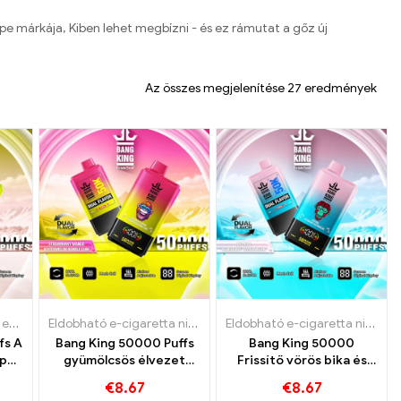
pe márkája, Kiben lehet megbízni - és ez rámutat a gőz új
Az összes megjelenítése 27 eredmények
garetta Luxemburg
innal
tó e-cigaretta
,
Eldobható e-cigaretta Luxemburg
,
Eldobható e-cigaretta Svédország
,
Eldobható e-cigaretta
Eldobható e-cigaretta nikotinnal
,
Eldobható e-cigaretta
,
Eldobható e-cigaretta
,
Eldobható e-cigar
,
Eldobható e-ci
Eldobható e-cigaretta nikotinnal
,
Eldo
fs A
Bang King 50000 Puffs
Bang King 50000
per
gyümölcsös élvezet
Frissítő vörös bika és
mái
eper mangóval és
áfonya görögdinnye íze
€
8.67
€
8.67
görögdinnye