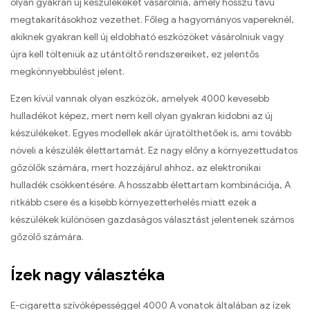
olyan gyakran új készülékeket vásárolnia, amely hosszú távú
megtakarításokhoz vezethet. Főleg a hagyományos vapereknél,
akiknek gyakran kell új eldobható eszközöket vásárolniuk vagy
újra kell tölteniük az utántöltő rendszereiket, ez jelentős
megkönnyebbülést jelent.
Ezen kívül vannak olyan eszközök, amelyek 4000 kevesebb
hulladékot képez, mert nem kell olyan gyakran kidobni az új
készülékeket. Egyes modellek akár újratölthetőek is, ami tovább
növeli a készülék élettartamát. Ez nagy előny a környezettudatos
gőzölők számára, mert hozzájárul ahhoz, az elektronikai
hulladék csökkentésére. A hosszabb élettartam kombinációja, A
ritkább csere és a kisebb környezetterhelés miatt ezek a
készülékek különösen gazdaságos választást jelentenek számos
gőzölő számára.
Ízek nagy választéka
E-cigaretta szívóképességgel 4000 A vonatok általában az ízek