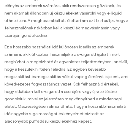
előnyös az emberek számára, akik rendszeresen gőzölnek, és
nem akarnak állandóan új készülékeket vásárolni vagy e-liquid
utántölteni. A meghosszabbított élettartam ezt biztosítja, hogy a
felhasználónak ritkábban kell a készülék megvásárlásán vagy
cseréjén gondolkodnia.
Ez a hosszabb használati idő különösen ideális az emberek
számára, akik útközben használják az e-cigarettájukat, mert
megbízhat a megbízható és egyenletes teljesítményben, anélkül,
hogy a készülék hirtelen feladná. Ez egyben kevesebb
megszakítást és megszakítás nélküli vaping élményt is jelent, ami
következetes fogyasztáshoz vezet. Sok felhasználó értékeli,
hogy ritkábban kell e-cigaretta cseréjére vagy újratöltésére
gondolniuk, mivel ez jelentősen megkönnyítheti a mindennapi
életet. Összességében elmondható, hogy a hosszabb használati
idő nagyobb rugalmasságot és kényelmet biztosít az
alacsonyabb puffadású készülékekhez képest.