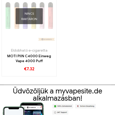
NINCS
RAKTÁRON
Eldobható e-cigaretta
MOTI PIIN C4000 Einweg
Vape 4000 Puff
€
7.32
Üdvözöljük a myvapesite.de
alkalmazásban!