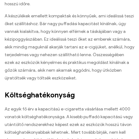
hosszú időre.
A készülékek emellett kompaktak és könnyűek, ami ideálissá teszi
őket szállításhoz. Bár nagy puffadási kapacitást kínálnak, úgy
vannak kialakítva, hogy könnyen elférnek a táskájában vagy a
kézipoggyászában. Ez ideálissá teszi őket az emberek számára,
akik mindig maguknál akarják tartani az e-cigijüket, anélkül, hogy
terjedelmes vagy nehezen szállítható lenne. Összességében
ezek az eszközök kényelmes és praktikus megoldást kínálnak a
gőzök számára, akik nem akarnak aggódni, hogy útközben
újratöltsék vagy töltsék eszközeiket.
Költséghatékonyság
Az egyik fő érv a kapacitású e-cigaretta vásárlása mellett 4000
vonatok költséghatékonysága. A kisebb puffadó kapacitású vagy
utántöltő rendszerekhez képest ezek az eszközök hosszú távon
költséghatékonyabbak lehetnek.. Mert tovább bírják, nem kell