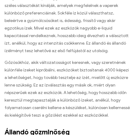
széles választékát kínálják, amelyek megfelelnek a vaperek
különböző preferenciáinak. Sokféle íz közül választhatsz,
beleértve a gyümölcsösöket is, édesség, frissítő vagy akár
egzotikus ízek. Mivel ezek az eszközök nagyobb e-liquid
kapacitással rendelkeznek, hosszabb ideig élvezheti a választott
ízt, anélkül, hogy az intenzitás csökkenne. Ez állandó és állandó
ízélményt tesz lehetővé az első felfújástól az utolsóig.
Gőzösökhöz, akik változatosságot keresnek, vagy szeretnének
különféle ízeket kipróbálni, eszközöket biztosítanak 4000 képezi
a lehetőséget, hogy tovább tesztelje az ízét, mielőtt új eszközre
lenne szükség. Ez az ízválasztás egy másik ok, miért olyan
népszerűek ezek az eszközök. A lehetőség, hogy hosszabb időn
keresztül megtapasztalják a különböző ízeket, anélkül, hogy
folyamatosan cserélni kellene a készüléket, különösen kellemessé
és kielégítővé teszi a gőzölést ezekkel az eszközökkel.
Állandó gőzminőség