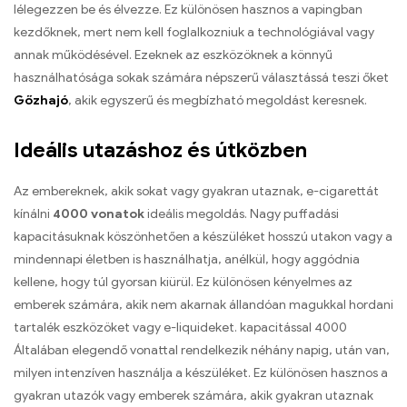
lélegezzen be és élvezze. Ez különösen hasznos a vapingban
kezdőknek, mert nem kell foglalkozniuk a technológiával vagy
annak működésével. Ezeknek az eszközöknek a könnyű
használhatósága sokak számára népszerű választássá teszi őket
Gőzhajó
, akik egyszerű és megbízható megoldást keresnek.
Ideális utazáshoz és útközben
Az embereknek, akik sokat vagy gyakran utaznak, e-cigarettát
kínálni
4000 vonatok
ideális megoldás. Nagy puffadási
kapacitásuknak köszönhetően a készüléket hosszú utakon vagy a
mindennapi életben is használhatja, anélkül, hogy aggódnia
kellene, hogy túl gyorsan kiürül. Ez különösen kényelmes az
emberek számára, akik nem akarnak állandóan magukkal hordani
tartalék eszközöket vagy e-liquideket. kapacitással 4000
Általában elegendő vonattal rendelkezik néhány napig, után van,
milyen intenzíven használja a készüléket. Ez különösen hasznos a
gyakran utazók vagy emberek számára, akik gyakran utaznak