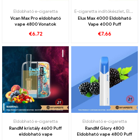
Eldobható e-cigaretta
E-cigaretta indítókészlet
,
Eldobható e-cigaretta
Vcan Max Pro eldobható
Elux Max 4000 Eldobható
vape 4800 Vonatok
Vape 4000 Puff
€
6.72
€
7.66
Eldobható e-cigaretta
Eldobható e-cigaretta
RandM kristály 4600 Puff
RandM Glory 4800
eldobható vape
Eldobható vape 4800 Puff