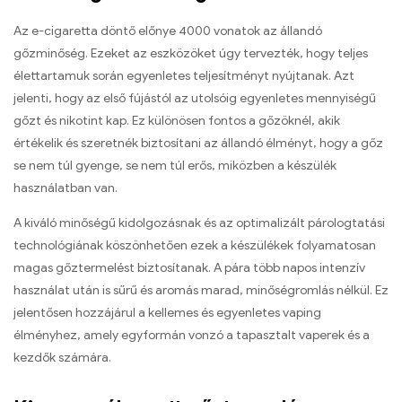
Az e-cigaretta döntő előnye 4000 vonatok az állandó
gőzminőség. Ezeket az eszközöket úgy tervezték, hogy teljes
élettartamuk során egyenletes teljesítményt nyújtanak. Azt
jelenti, hogy az első fújástól az utolsóig egyenletes mennyiségű
gőzt és nikotint kap. Ez különösen fontos a gőzöknél, akik
értékelik és szeretnék biztosítani az állandó élményt, hogy a gőz
se nem túl gyenge, se nem túl erős, miközben a készülék
használatban van.
A kiváló minőségű kidolgozásnak és az optimalizált párologtatási
technológiának köszönhetően ezek a készülékek folyamatosan
magas gőztermelést biztosítanak. A pára több napos intenzív
használat után is sűrű és aromás marad, minőségromlás nélkül. Ez
jelentősen hozzájárul a kellemes és egyenletes vaping
élményhez, amely egyformán vonzó a tapasztalt vaperek és a
kezdők számára.