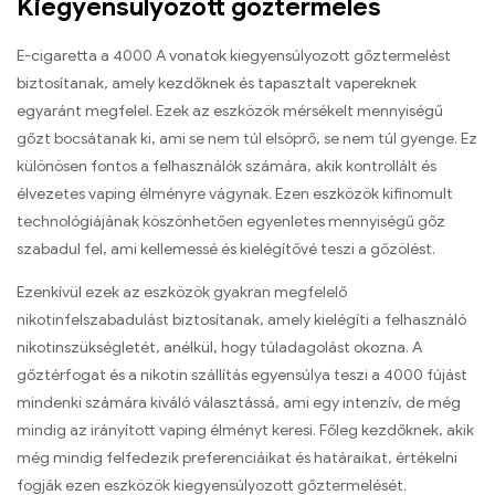
Kiegyensúlyozott gőztermelés
E-cigaretta a 4000 A vonatok kiegyensúlyozott gőztermelést
biztosítanak, amely kezdőknek és tapasztalt vapereknek
egyaránt megfelel. Ezek az eszközök mérsékelt mennyiségű
gőzt bocsátanak ki, ami se nem túl elsöprő, se nem túl gyenge. Ez
különösen fontos a felhasználók számára, akik kontrollált és
élvezetes vaping élményre vágynak. Ezen eszközök kifinomult
technológiájának köszönhetően egyenletes mennyiségű gőz
szabadul fel, ami kellemessé és kielégítővé teszi a gőzölést.
Ezenkívül ezek az eszközök gyakran megfelelő
nikotinfelszabadulást biztosítanak, amely kielégíti a felhasználó
nikotinszükségletét, anélkül, hogy túladagolást okozna. A
gőztérfogat és a nikotin szállítás egyensúlya teszi a 4000 fújást
mindenki számára kiváló választássá, ami egy intenzív, de még
mindig az irányított vaping élményt keresi. Főleg kezdőknek, akik
még mindig felfedezik preferenciáikat és határaikat, értékelni
fogják ezen eszközök kiegyensúlyozott gőztermelését.