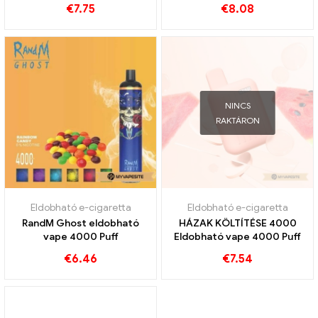
€
7.75
€
8.08
NINCS
RAKTÁRON
Eldobható e-cigaretta
Eldobható e-cigaretta
RandM Ghost eldobható
HÁZAK KÖLTÍTÉSE 4000
vape 4000 Puff
Eldobható vape 4000 Puff
€
6.46
€
7.54