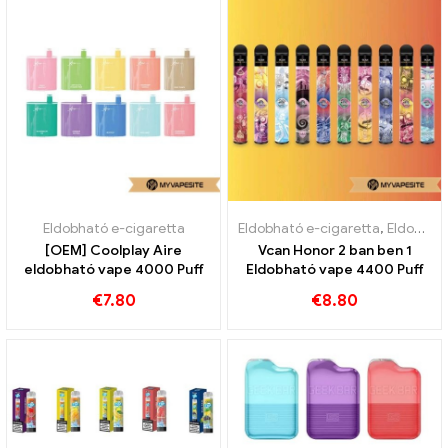
Eldobható e-cigaretta
Eldobható e-cigaretta
,
Eldobható e-cigaretta Ausztria
[OEM] Coolplay Aire
Vcan Honor 2 ban ben 1
eldobható vape 4000 Puff
Eldobható vape 4400 Puff
€
7.80
€
8.80