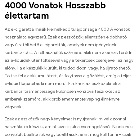
4000 Vonatok Hosszabb
élettartam
Az e-cigaretta másik kiemelkedő tulajdonsága 4000 A vonatok
használata egyszerű. Ezek az eszközök jellemzően eldobható
vagy újratölthető e-cigaretták, amelyek nem igényelnek
karbantartást. A felhasználók számára, akik nem akarnak törődni
az e-liquidek utántöltésével vagy a tekercsek cseréjével, ez nagy
előny. Ha a készülék kiürült, ki tudod dobni vagy, ha újratölthető,
Töltse fel az akkumulátort, és folytassa a gőzölést, amíg a teljes
e-liquid kapacitás ki nem merül. Ezeknek az eszközöknek a
karbantartásmentessége különösen vonzóvá teszi őket az
emberek számára, akik problémamentes vaping élményre
vágynak.
Ezek az eszközök nagy kényelmet is nyújtanak, mivel azonnal
használatra készek, amint kivesszük a csomagolásból. Nincsenek
bonyolult beállítások vagy beállítások, amit meg kell tenni – csak