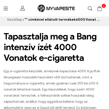
0
Myvapesite.de
Kezdőlap
"" címkével ellátott termékek4000 Vonat e-cigaretta”
Tapasztalja meg a Bang
intenzív ízét 4000
Vonatok e-cigaretta
Egy e-cigaretta készülék, amelynek kapacitása 4000 A puffok
lényegesen hosszabb használati időt biztosítanak, mint a
hagyományos e-cigaretta, amely gyakran csak 300 bis 600 A
vonatok lehetővé teszik. Egy készülékkel, hogy azért 4000
vonatokat terveztek, a felhasználók sokkal hosszabb ideig
vápazhatnak, anélkül, hogy aggódnia kellene, hogy az
akkumulátor vagy az e-liquid idő előtt lemerül. Ez különösen