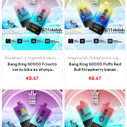
Eldobható e-cigaretta nikotinnal
,
Eldobható e-cigaretta
megmutat
,
Eldobható e-cigaretta nikotinnal
,
Eldobható
Bang King 50000 Frissítő
Bang King 50000 Puffs Red
vörös bika és áfonya
Bull Strawberry banán
görögdinnye íze
intenzív öröm érdekében
€
8.67
€
8.67