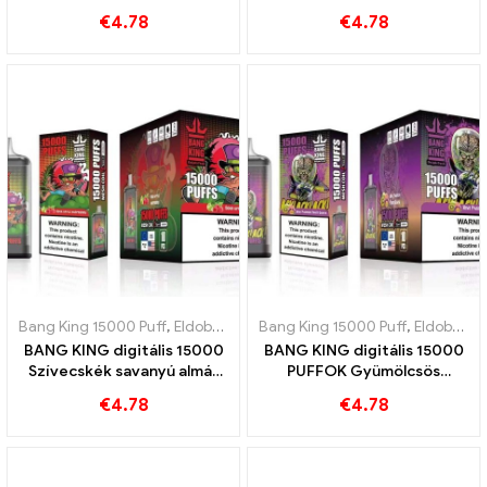
frissesség BANG KING
rágógumi 15000 A puffok
€
4.78
€
4.78
Digital 15000 PUFFOK
elvarázsolják ízlelőbimbóit
Bang King 15000 Puff
,
Eldobható e-cigaretta Svédország
Bang King 15000 Puff
,
,
Eldobható e-cigaretta Svédország
Eldobható
BANG KING digitális 15000
BANG KING digitális 15000
Szívecskék savanyú almás
PUFFOK Gyümölcsös
málnás eldobható e-
harmónia kivi maracuja és
€
4.78
€
4.78
cigaretta 15000 Vonatok
guava gyümölcséből