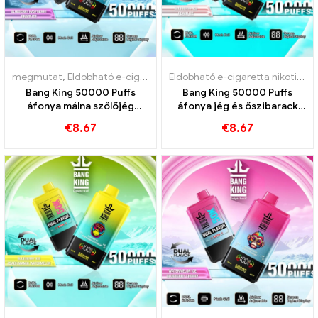
megmutat
,
Eldobható e-cigaretta nikotinnal
,
Eldobható e-cigarett
Eldobható e-cigaretta nikotinnal
Bang King 50000 Puffs
Bang King 50000 Puffs
áfonya málna szőlőjég
áfonya jég és őszibarack
intenzív öröm érdekében
jég ízek 50000 Vonatok
€
8.67
€
8.67