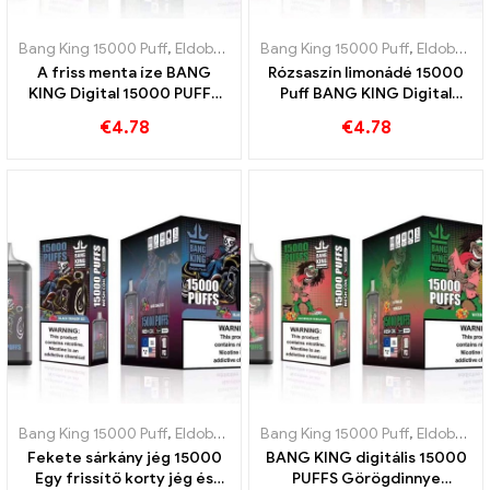
Bang King 15000 Puff
,
Eldobható e-cigaretta Svédország
Bang King 15000 Puff
,
,
Eldobható e-cigaretta Svédország
Eldobható
A friss menta íze BANG
Rózsaszín limonádé 15000
KING Digital 15000 PUFFS
Puff BANG KING Digital
Cool Mint 15000 Puff
15000 PUFFS Frissítő
€
4.78
€
4.78
élmény
Bang King 15000 Puff
,
Eldobható e-cigaretta Svédország
Bang King 15000 Puff
,
,
Eldobható e-cigaretta Svédország
Eldobható
Fekete sárkány jég 15000
BANG KING digitális 15000
Egy frissítő korty jég és
PUFFS Görögdinnye