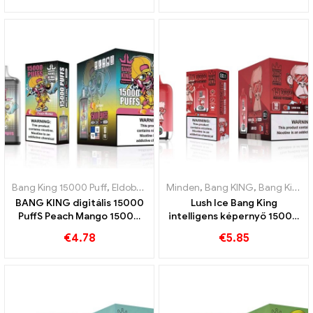
Bang King 15000 Puff
,
Eldobható e-cigaretta Svédország
Minden
,
Bang KING
,
Bang King Smart Screen 15000 Pöfékel
,
Eldobható
BANG KING digitális 15000
Lush Ice Bang King
PuffS Peach Mango 15000
intelligens képernyő 15000
Puff eldobható e-cigaretta
Puffok A görögdinnye és a
€
4.78
€
5.85
a trópusi szórakozáshoz
menta tökéletesen
kiegyensúlyozott keveréke