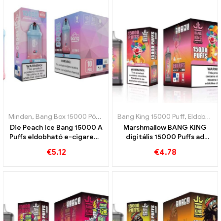
Minden
,
Bang Box 15000 Pöfékel
,
Eldobható e-cigaretta Svédorszá
Bang King 15000 Puff
,
Eldobható e-cigaretta Svédország
Die Peach Ice Bang 15000 A
Marshmallow BANG KING
Puffs eldobható e-cigaretta
digitális 15000 Puffs ad
ötvözi az őszibarack
neked 15000 Édes
€
5.12
€
4.78
édességét a frissítő
mályvacukor falat
hidegséggel