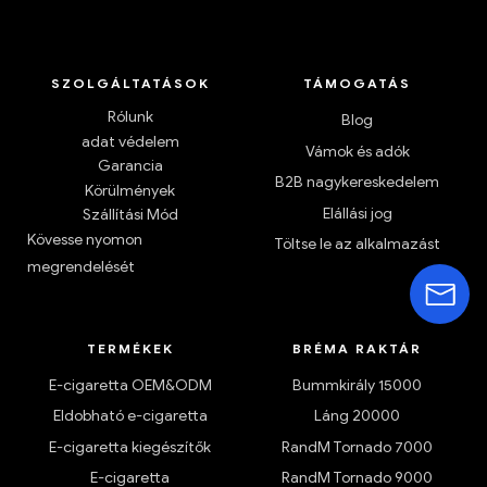
SZOLGÁLTATÁSOK
TÁMOGATÁS
Rólunk
Blog
adat védelem
Vámok és adók
Garancia
B2B nagykereskedelem
Körülmények
Elállási jog
Szállítási Mód
Kövesse nyomon
Töltse le az alkalmazást
megrendelését
TERMÉKEK
BRÉMA RAKTÁR
E-cigaretta OEM&ODM
Bummkirály 15000
Eldobható e-cigaretta
Láng 20000
E-cigaretta kiegészítők
RandM Tornado 7000
E-cigaretta
RandM Tornado 9000