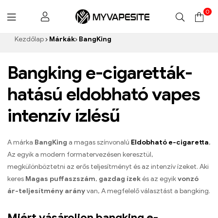
0
Myvapesite.de
Kezdőlap
Márkák
BangKing
Bangking e-cigaretták-
hatású eldobható vapes
intenzív ízlésű
A márka
BangKing
a magas színvonalú
Eldobható e-cigaretta
,
Az egyik a modern formatervezésen keresztül,
megkülönböztetni az erős teljesítményt és az intenzív ízeket. Aki
keres
Magas puffaszszám
,
gazdag ízek
és az egyik
vonzó
ár-teljesítmény arány
van, A megfelelő választást a bangking.
Miért vásároljon bangking e-