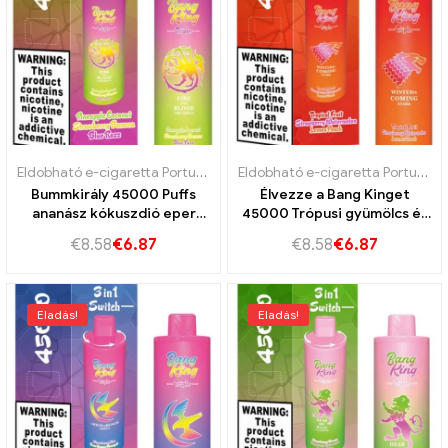
Eldobható e-cigaretta Portugália
,
Eldobható e-cigaretta Szlovákia
Eldobható e-cigaretta Portugália
,
Bummkirály 45000 Puffs
Élvezze a Bang Kinget
ananász kókuszdió eper
45000 Trópusi gyümölcs és
banán,Kék razz
eper görögdinnye citrom
€
8.58
€
6.87
€
8.58
€
6.87
összehasonlíthatatlan
őszibarack,Hatalmas
gőzélményért
kapacitás végső
gyümölcsélmény
Eladás!
Eladás!