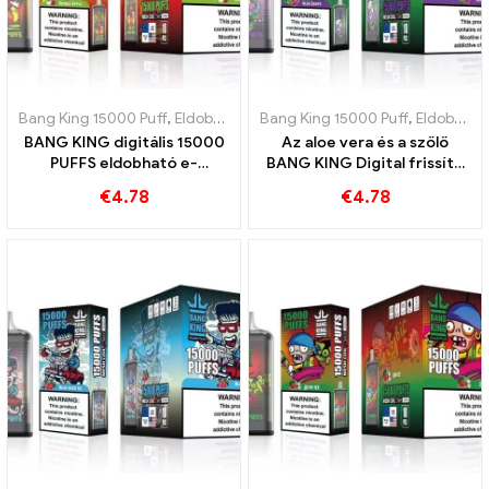
Bang King 15000 Puff
,
Eldobható e-cigaretta Svédország
Bang King 15000 Puff
,
,
Eldobható e-cigaretta Svédország
Eldobható
BANG KING digitális 15000
Az aloe vera és a szőlő
PUFFS eldobható e-
BANG KING Digital frissítő
cigaretta Piros és zöld alma
kombinációja 15000 PUFFS
€
4.78
€
4.78
ízletes keveréke
eldobható e-cigaretta