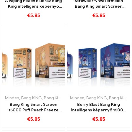
A Vaping Peach Blueraz Bang
Strawberry Watermelon
King intelligens képernyő
Bang King Smart Screen
jövője 15000 Pöfékel
15000 Puff Élvezze a
€
5.85
€
5.85
gyümölcsök pihentető
örömét
Minden
,
Bang KING
,
Bang King Smart Screen 15000 Pöfékel
Minden
,
Bang KING
,
Bang King Smart Screen 15000 Pöfékel
,
Eldobh
Bang King Smart Screen
Berry Blast Bang King
15000 Puff Peach Freeze
intelligens képernyő 15000
eldobható e-cigaretta
Szívja az új generációs
€
5.85
€
5.85
eldobható e-cigit