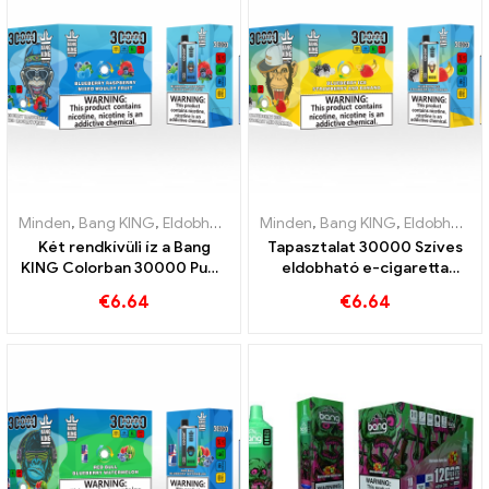
Minden
,
Bang KING
,
Eldobható e-cigaretta Litvánia
Minden
,
Bang KING
,
Eldobható e-c
,
Eldobható e-cigaretta Litvánia
Két rendkívüli íz a Bang
Tapasztalat 30000 Szíves
KING Colorban 30000 Puffs
eldobható e-cigaretta
E-cigarette Áfonya málna
tiszta élvezet A Blueberry
€
6.64
€
6.64
vegyes és penészes
Ice találkozik az eper
gyümölcs
banánnal a Bang KING
színben