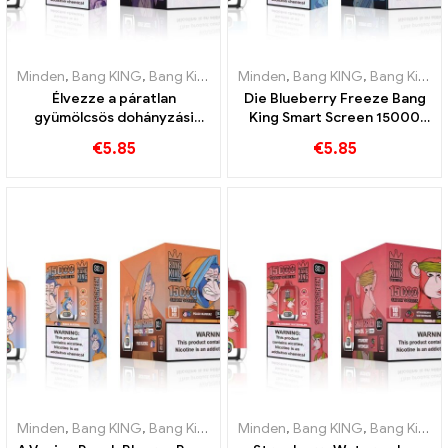
Minden
,
Bang KING
,
Bang King Smart Screen 15000 Pöfékel
Minden
,
Bang KING
,
Bang King Smart Screen 15000 Pöfékel
,
Eldobh
Élvezze a páratlan
Die Blueberry Freeze Bang
gyümölcsös dohányzási
King Smart Screen 15000
élményt a Grape Jelly Bang
Puff finomat kínál
€
5.85
€
5.85
King Smart Screen
segítségével 15000 Pöfékel
Minden
,
Bang KING
,
Bang King Smart Screen 15000 Pöfékel
Minden
,
Bang KING
,
Bang King Smart Screen 15000 Pöfékel
,
Eldobh