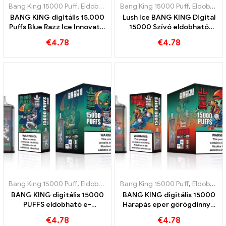
Bang King 15000 Puff
,
Eldobható e-cigaretta Svédország
Bang King 15000 Puff
,
,
Eldobható e-cigaretta Svédország
Eldobható
BANG KING digitális 15.000
Lush Ice BANG KING Digital
Puffs Blue Razz Ice Innovatív
15000 Szívó eldobható
eldobható e-cigaretta
elektronikus cigaretta
€
4.78
€
4.78
15000 Puff görögdinnye
Bang King 15000 Puff
,
Eldobható e-cigaretta Svédország
Bang King 15000 Puff
,
,
Eldobható e-cigaretta Svédország
Eldobható
BANG KING digitális 15000
BANG KING digitális 15000
PUFFS eldobható e-
Harapás eper görögdinnye
cigaretta, élvez 15000
15000 Szívek a frissítő
€
4.78
€
4.78
Vonatok Triple Berry Ice
ízért, eldobható e-cigaretta