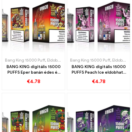
Bang King 15000 Puff
,
Eldobható e-cigaretta Svédország
Bang King 15000 Puff
,
,
Eldobható e-cigaretta Svédország
Eldobható
BANG KING digitális 15000
BANG KING digitális 15000
PUFFS Eper banán édes és
PUFFS Peach Ice eldobható
trópusi íz
e-cigaretta
€
4.78
€
4.78