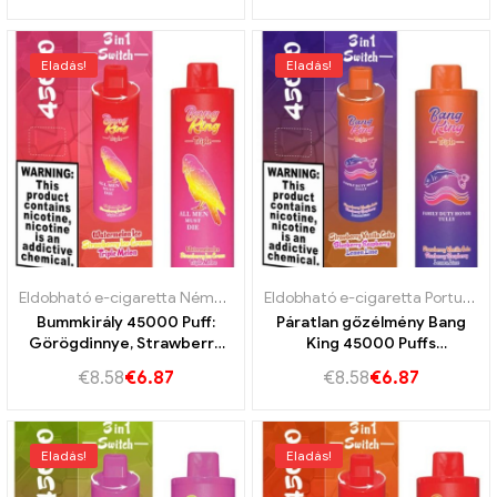
gyümölcsélményhez
Eladás!
Eladás!
Eldobható e-cigaretta Németország
,
Eldobható e-cigaretta Portug
Eldobható e-cigaretta Portugália
Bummkirály 45000 Puff:
Páratlan gőzélmény Bang
Görögdinnye, Strawberry
King 45000 Puffs
fagylalt és hármas, a végső
Strawberry Vanilla
€
8.58
€
6.87
€
8.58
€
6.87
gőzös élmény érdekében
Coke,Áfonya málna és
citromos
Eladás!
Eladás!