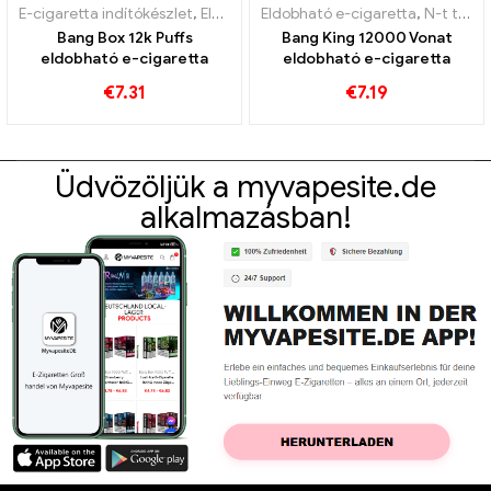
E-cigaretta indítókészlet
,
Eldobható e-cigaretta
Eldobható e-cigaretta
,
N-t tartalmaz
Bang Box 12k Puffs
Bang King 12000 Vonat
eldobható e-cigaretta
eldobható e-cigaretta
€
7.31
€
7.19
Üdvözöljük a myvapesite.de
alkalmazásban!