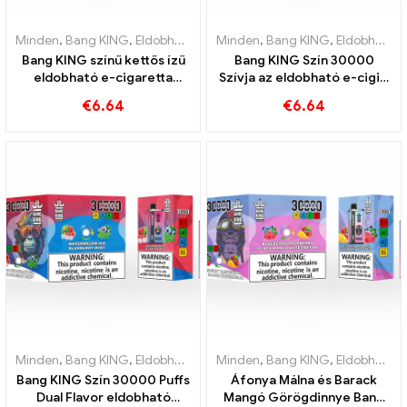
Minden
,
Bang KING
,
Eldobható e-cigaretta Litvánia
Minden
,
Bang KING
,
Eldobható e-c
,
Eldobható e-cigaretta Litvánia
Bang KING színű kettős ízű
Bang KING Szín 30000
eldobható e-cigaretta
Szívja az eldobható e-cigit.
30000 Vonatok tele ízekkel
A hűvös görögdinnye
€
6.64
€
6.64
az eper görögdinnye és a
fagylalt és a trópusi eper
kiwi passiógyümölcs
mangó tökéletes
guavával
kombinációja
Minden
,
Bang KING
,
Eldobható e-cigaretta Litvánia
Minden
,
Bang KING
,
Eldobható e-c
,
Eldobható e-cigaretta Litvánia
Bang KING Szín 30000 Puffs
Áfonya Málna és Barack
Dual Flavor eldobható
Mangó Görögdinnye Bang