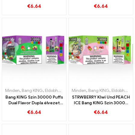
készülék Az áfonya málna és
KING színben 30000 Puffok
€
6.64
€
6.64
őszibarack mangó
ELdobható E-CIGARETTÁK
görögdinnye tökéletes
Kettős ízű eldobható
kombinációja
készülék A tökéletes
kombináció
Minden
,
Bang KING
,
Eldobható e-cigaretta Litvánia
Minden
,
Bang KING
,
Eldobható e-c
,
Eldobható e-cigaretta Litvánia
Bang KING Szín 30000 Puffs
STRWBERRY KIwi Und PEACH
Dual Flavor Dupla élvezet
ICE Bang KING Szín 30000
eper kiwivel és savanyú
Puffs eldobható e-cigaretta
€
6.64
€
6.64
almás málnával
– Kettős íz az egyedülálló
gőzölésért