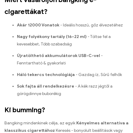
cigarettákat?
Akár 12000 Vonatok
- Ideális hosszú, gőz élvezetéhez
Nagy folyékony tartály (16–22 ml)
- Töltse fel a
kevesebbet, Több szabadság
Újratölthető akkumulátorok USB-C-vel
-
Fenntartható & gyakorlati
Háló tekercs technológiája
- Gazdag íz, Sűrű felhők
Sok fajta áll rendelkezésre
- A kék razz jégtől a
görögdinnye buborékig
Ki bumming?
Bangking mindenkinek célja, az egyik
Kényelmes alternatíva a
klasszikus cigarettához
Keresés - bonyolult beállítások vagy