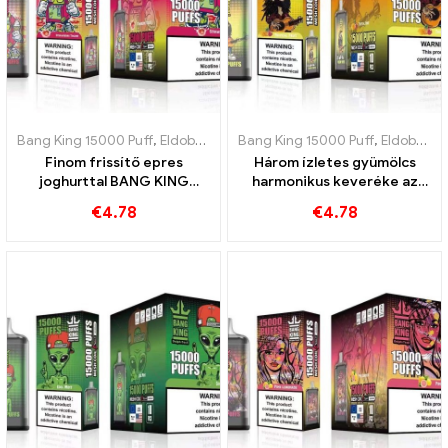
Bang King 15000 Puff
,
Eldobható e-cigaretta Svédország
Bang King 15000 Puff
,
,
Eldobható e-cigaretta Svédország
Eldobható
Finom frissítő epres
Három ízletes gyümölcs
joghurttal BANG KING
harmonikus keveréke az
Digital 15000 PUFFOK
intenzív BANG KING Digital
€
4.78
€
4.78
élményért 15000 PUFFOK