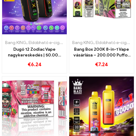
Bang KING
,
Eldobható e-cigaretta
,
Bang KING
Eldobható e-cigaretta Belgium
,
Eldobható e-cigaretta
,
Dugó 12 Zodiac Vape
Bang Box 200K 8-in-1 Vape
nagykereskedés | 50.000
vásárlása – 200.000 Puffok
Puff
és 10 Ízek
€
6.24
€
7.24