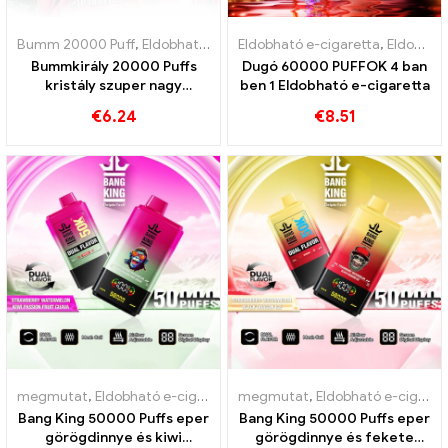
Bumm 20000 Puff
,
Eldobható e-cigaretta
Eldobható e-cigaretta
,
Eldobható e-cigaretta 
,
Eldobható e-cigaretta Lengyelország
Bummkirály 20000 Puffs
Dugó 60000 PUFFOK 4 ban
kristály szuper nagy
ben 1 Eldobható e-cigaretta
kapacitású és hármas háló
€
6.24
€
8.51
tekercs
megmutat
,
Eldobható e-cigaretta nikotinnal
megmutat
,
Eldobható e-cigarett
,
Eldobható e-cigaretta nikotinnal
Bang King 50000 Puffs eper
Bang King 50000 Puffs eper
görögdinnye és kiwi
görögdinnye és fekete