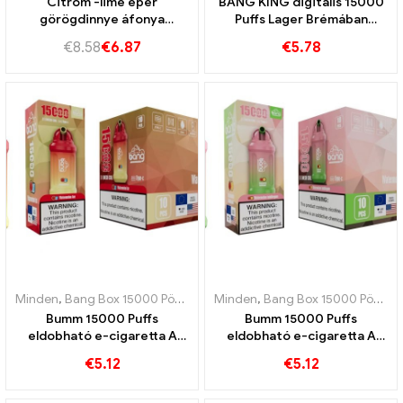
Citrom -lime eper
BANG KING digitális 15000
görögdinnye áfonya
Puffs Lager Brémában
jégrobbanás King 45k vape
15000 Vonat nélküli élvezet
€
8.58
€
6.87
€
5.78
Minden
,
Bang Box 15000 Pöfékel
,
Eldobható e-cigaretta Svédorszá
Minden
,
Bang Box 15000 Pöfékel
Bumm 15000 Puffs
Bumm 15000 Puffs
eldobható e-cigaretta A
eldobható e-cigaretta A
görögdinnye édessége
görögdinnye és a rágógumi
€
5.12
€
5.12
keveredik a frissítő ízzel
édessége az érzékszervek
ünnepe