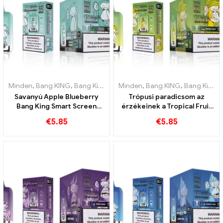
Minden
,
Bang KING
,
Bang King Smart Screen 15000 Pöfékel
Minden
,
Bang KING
,
Bang King Smart Screen 15000 Pöfékel
,
Eldobh
Savanyú Apple Blueberry
Trópusi paradicsom az
Bang King Smart Screen
érzékeinek a Tropical Fruit
15000 Puff Egy páratlan
Bang King Smart Screen
€
5.85
€
5.85
gőzölés, tele friss ízekkel
segítségével 15000 Pöfékel