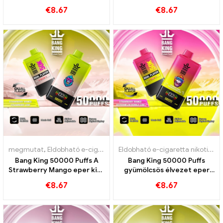
szenvedélyes gyümölcs
sárkány jég ízek
€
8.67
€
8.67
guava ízek
megmutat
,
Eldobható e-cigaretta nikotinnal
,
Eldobható e-cigarett
Eldobható e-cigaretta nikotinnal
Bang King 50000 Puffs A
Bang King 50000 Puffs
Strawberry Mango eper kiwi
gyümölcsös élvezet eper
gyümölcsös aromái az
mangóval és görögdinnye
€
8.67
€
8.67
intenzív gőzélményhez
buborékgumi