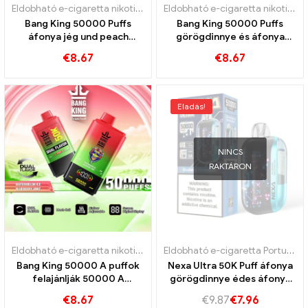
Eldobható e-cigaretta nikotinnal
,
Eldobható e-cigaretta
,
Eldobható
Eldobható e-cigaretta nikotinnal
Bang King 50000 Puffs
Bang King 50000 Puffs
áfonya jég und peach
görögdinnye és áfonya
mango görögdinnye
cseresznye íze rendkívül
€
8.67
€
8.67
hosszú szolgálati élettartam
Eladás!
NINCS
RAKTÁRON
Eldobható e-cigaretta nikotinnal
,
Eldobható e-cigaretta
,
Eldobható
Eldobható e-cigaretta Portugália
Bang King 50000 A puffok
Nexa Ultra 50K Puff áfonya
felajánlják 50000 A
görögdinnye édes áfonya
görögdinnye fagylaltot és a
és lédús görögdinnye egy
€
8.67
€
9.87
€
7.96
áfonya menta vonatokat
hosszú, szelíd és frissítő