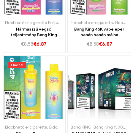
Eldobható e-cigaretta Portugália
,
Eldobható e-cigaretta Szlovákia
Eldobható e-cigaretta
,
Eldobható e-cigaretta Bulgária
,
Hármas ízű végső
Bang King 45K vape eper
teljesítmény Bang King
banán banán málna
45000 Puffs Strawberry
görögdinnye citrom lime
€
8.58
€
6.87
€
8.58
€
6.87
Kiwi és Sour Mango ananász
és Red Bull
Eladás!
Eldobható e-cigaretta
,
Eldobható e-cigaretta Bulgária
Bang KING
,
Bang King 15000 Puff
,
Eldobható 