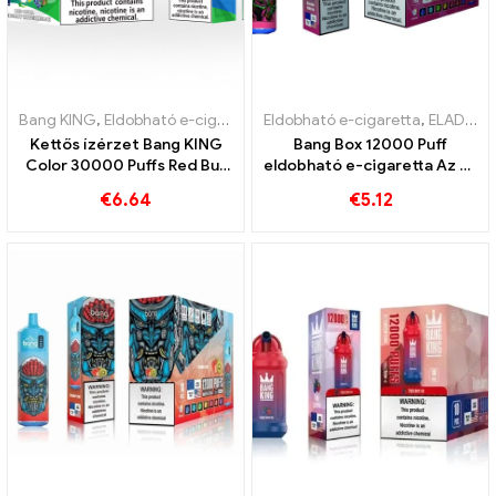
Bang KING
,
Eldobható e-cigaretta
,
Eldobható e-cigaretta
Eldobható e-cigaretta Litvánia
,
ELADÁS %
,
Kettős ízérzet Bang KING
Bang Box 12000 Puff
Color 30000 Puffs Red Bull
eldobható e-cigaretta Az e-
és Blueberry Görögdinnye
cigaretták vámmentes
€
6.64
€
5.12
30000 Szívja az eldobható
szállítását kínáljuk Európán
e-cigit
belül