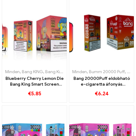
Minden
,
Bang KING
,
Bang King Smart Screen 15000 Pöfékel
Minden
,
Bumm 20000 Puff
,
Eldobh
,
Ban
Blueberry Cherry Lemon Die
Bang 20000Puff eldobható
Bang King Smart Screen
e-cigaretta áfonyás
15000 Puffs Egy innovatív
görögdinnye ízű és kettős
€
5.85
€
6.24
eldobható e-cigaretta
háló
áttekintése